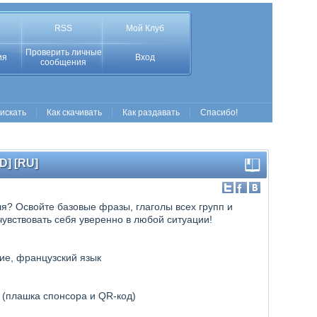
RSS
Мой Клуб
Проверить личные
ия
Вход
сообщения
 искать
Как скачивать
Как раздавать
Спасибо!
D] [RU]
ля? Освойте базовые фразы, глаголы всех групп и
увствовать себя уверенно в любой ситуации!
тие, французский язык
 (плашка спонсора и QR-код)