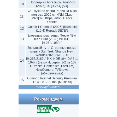
Последний богатырь. Колобок
10
(2026) TS [H.264] [AD]
VA - Лучшие песни Радио DFM за
полгода 2026 от NNM-CLub
11
[MP3|320 Kbps] <Pop, Dance,
Other>
Gothic 1 Remake (2026) [Ru/Multi]
12
(1.0.4) Repack SE7EN
Зловещие мертвецы: Пекло / Evil
13
Dead Burn (2026) WEB-DL
[H.264/1080p]
Звездный путь: Странные новые
миры / Star Trek: Strange New
Worlds (2026) WEB-DL
[H.265/2160p] [4K, HDR10+, DV 8.1,
14
10-bit] (сезон 4, серии 1-2 из 10)
HDrezka, Contentica, LostFilm,
NewComers, TVShows
(обновляемая)
Comodo Internet Security Premium
15
12.4.0.8170 Final [Multi/Ru]
текущей недели
Рекомендуем