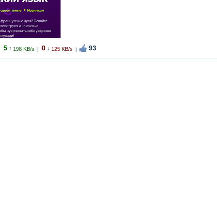
5
0
93
↑
↓
198 KB/s
125 KB/s
|
|