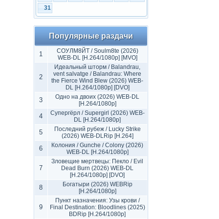
31
Популярные раздачи
СОУЛМ8ЙТ / Soulm8te (2026)
1
WEB-DL [H.264/1080p] [MVO]
Идеальный шторм / Balandrau,
vent salvatge / Balandrau: Where
2
the Fierce Wind Blew (2026) WEB-
DL [H.264/1080p] [DVO]
Одно на двоих (2026) WEB-DL
3
[H.264/1080p]
Супергёрл / Supergirl (2026) WEB-
4
DL [H.264/1080p]
Последний рубеж / Lucky Strike
5
(2026) WEB-DLRip [H.264]
Колония / Gunche / Colony (2026)
6
WEB-DL [H.264/1080p]
Зловещие мертвецы: Пекло / Evil
7
Dead Burn (2026) WEB-DL
[H.264/1080p] [DVO]
Богатыри (2026) WEBRip
8
[H.264/1080p]
Пункт назначения: Узы крови /
9
Final Destination: Bloodlines (2025)
BDRip [H.264/1080p]