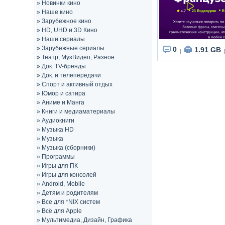
»
Новинки кино
»
Наше кино
»
Зарубежное кино
»
HD, UHD и 3D Кино
»
Наши сериалы
»
Зарубежные сериалы
0
1.91 GB
|
|
»
Театр, МузВидео, Разное
»
Док. TV-бренды
»
Док. и телепередачи
»
Спорт и активный отдых
»
Юмор и сатира
»
Аниме и Манга
»
Книги и медиаматериалы
»
Аудиокниги
»
Музыка HD
»
Музыка
»
Музыка (сборники)
»
Программы
»
Игры для ПК
»
Игры для консолей
»
Android, Mobile
»
Детям и родителям
»
Все для *NIX систем
»
Всё для Apple
»
Мультимедиа, Дизайн, Графика