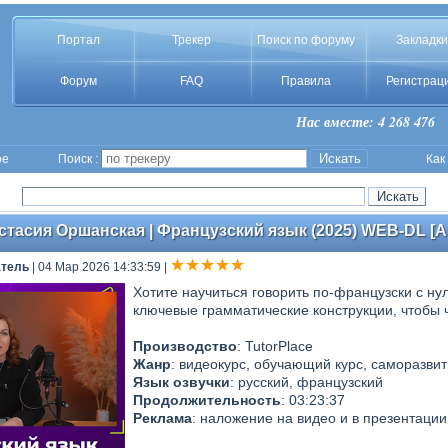
Портал
Трекер
Поиск по форуму
Закладки
Форум
FAQ
Правила
Регистрац
Нас вместе: 4 268 476
ое
Поиск :
Как
астасия Оршанская | Французский язык (2025) WEB-DL [A
атель
| 04 Мар 2026 14:33:59
|
Хотите научиться говорить по-французски с ну
ключевые грамматические конструкции, чтобы ч
Производство
: TutorPlace
Жанр
: видеокурс, обучающий курс, саморазви
Язык озвучки
: русский, французский
Продолжительность
: 03:23:37
Реклама
: наложение на видео и в презентации