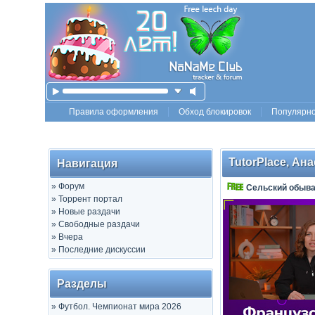
Правила оформления
Обход блокировок
Популярн
TutorPlace, Ан
Навигация
»
Форум
Сельский обыв
»
Торрент портал
»
Новые раздачи
»
Свободные раздачи
»
Вчера
»
Последние дискуссии
Разделы
»
Футбол. Чемпионат мира 2026