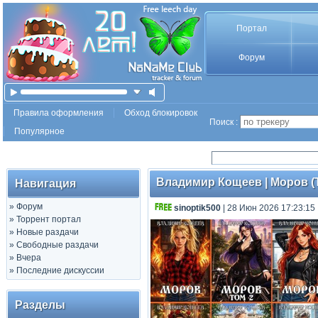
Портал
Форум
Правила оформления
Обход блокировок
Поиск :
Популярное
Владимир Кощеев | Моров (Т
Навигация
»
Форум
sinoptik500
| 28 Июн 2026 17:23:15
»
Торрент портал
»
Новые раздачи
»
Свободные раздачи
»
Вчера
»
Последние дискуссии
Разделы