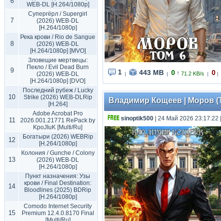
6
WEB-DL [H.264/1080p]
Супергёрл / Supergirl
7
(2026) WEB-DL
[H.264/1080p]
Река крови / Rio de Sangue
8
(2026) WEB-DL
[H.264/1080p] [MVO]
Зловещие мертвецы:
Пекло / Evil Dead Burn
9
1
443 MB
0
0
↑
(2026) WEB-DL
71.2 KB/s
|
|
|
|
[H.264/1080p] [DVO]
Последний рубеж / Lucky
10
Strike (2026) WEB-DLRip
Владимир Кощеев | Моров (Т
[H.264]
Adobe Acrobat Pro
sinoptik500
| 24 Май 2026 23:17:22
11
2026.001.21771 RePack by
KpoJIuK [Multi/Ru]
Богатыри (2026) WEBRip
12
[H.264/1080p]
Колония / Gunche / Colony
13
(2026) WEB-DL
[H.264/1080p]
Пункт назначения: Узы
крови / Final Destination:
14
Bloodlines (2025) BDRip
[H.264/1080p]
Comodo Internet Security
15
Premium 12.4.0.8170 Final
[Multi/Ru]