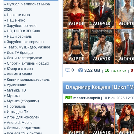
»
Футбол. Чемпионат мира
2026
»
Новинки кино
»
Наше кино
»
Зарубежное кино
»
HD, UHD и 3D Кино
»
Наши сериалы
»
Зарубежные сериалы
»
Театр, МузВидео, Разное
»
Док. TV-бренды
»
Док. и телепередачи
»
Спорт и активный отдых
»
Юмор и сатира
0
3.52 GB
10
0
↑
474 KB/s
|
|
|
»
Аниме и Манга
»
Книги и медиаматериалы
»
Аудиокниги
Владимир Кощеев | Цикл "Мор
»
Музыка HD
»
Музыка
master-istopnik
| 10 Июн 2026 12:0
»
Музыка (сборники)
»
Программы
»
Игры для ПК
»
Игры для консолей
»
Android, Mobile
»
Детям и родителям
»
Все для *NIX систем