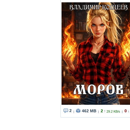
2
462 MB
2
0
↑
↓
29.2 KB/s
|
|
|