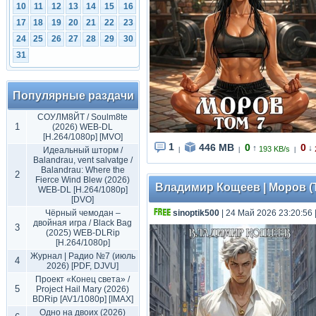
10
11
12
13
14
15
16
17
18
19
20
21
22
23
24
25
26
27
28
29
30
31
Популярные раздачи
СОУЛМ8ЙТ / Soulm8te
1
(2026) WEB-DL
[H.264/1080p] [MVO]
1
446 MB
0
0
↑
↓
193 KB/s
Идеальный шторм /
|
|
|
Balandrau, vent salvatge /
Balandrau: Where the
2
Fierce Wind Blew (2026)
Владимир Кощеев | Моров (Т
WEB-DL [H.264/1080p]
[DVO]
Чёрный чемодан –
sinoptik500
| 24 Май 2026 23:20:56
двойная игра / Black Bag
3
(2025) WEB-DLRip
[H.264/1080p]
Журнал | Радио №7 (июль
4
2026) [PDF, DJVU]
Проект «Конец света» /
5
Project Hail Mary (2026)
BDRip [AV1/1080p] [IMAX]
Одно на двоих (2026)