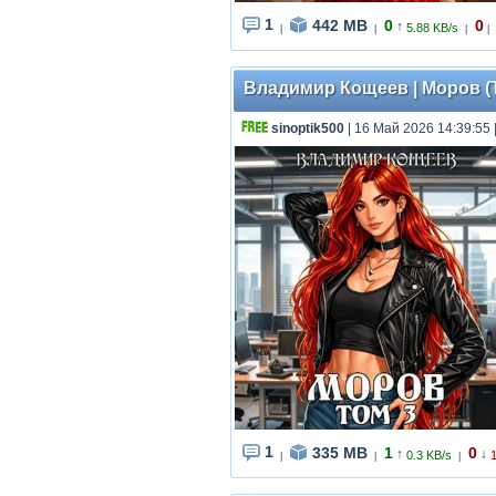
1
442 MB
0
0
↑
5.88 KB/s
|
|
|
|
Владимир Кощеев | Моров (Т
sinoptik500
| 16 Май 2026 14:39:55
1
335 MB
1
0
↑
↓
0.3 KB/s
|
|
|