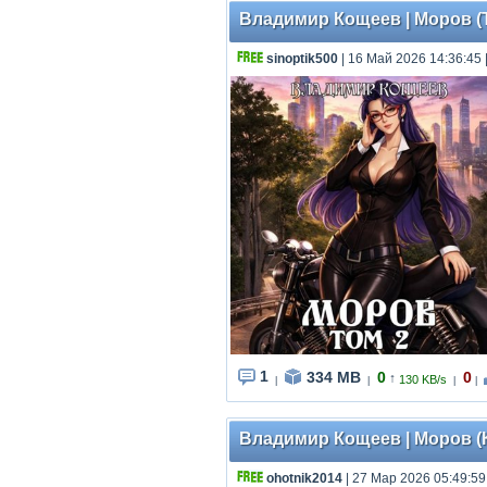
Владимир Кощеев | Моров (Т
sinoptik500
| 16 Май 2026 14:36:45
1
334 MB
0
0
↑
130 KB/s
|
|
|
|
Владимир Кощеев | Моров (К
ohotnik2014
| 27 Мар 2026 05:49:59