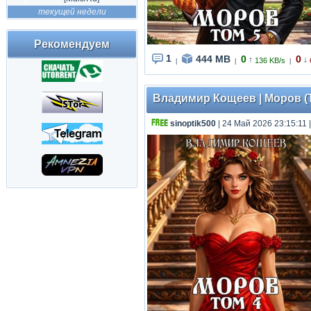
текущей недели
Рекомендуем
1
444 MB
0
0
↑
↓
136 KB/s
|
|
|
Владимир Кощеев | Моров (Т
sinoptik500
| 24 Май 2026 23:15:11