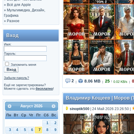
»
Всё для Apple
»
Мультимедиа, Дизайн,
Графика
»
Разное
Вход
Имя:
Пароль:
Запомнить меня
Забыли пароль?
2
8.06 MB
25
↑
0.02 KB/s
|
|
|
Ещё не зарегистрированы?
Можете сделать это
бесплатно
!
Владимир Кощеев | Моров (Т
Август
2026
sinoptik500
| 24 Май 2026 23:26:50
|
Пн
Вт
Ср
Чт
Пт
Сб
Вс
1
2
3
4
5
6
7
8
9