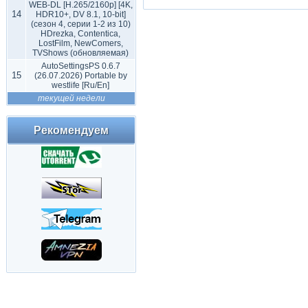
WEB-DL [H.265/2160p] [4K,
14
HDR10+, DV 8.1, 10-bit]
(сезон 4, серии 1-2 из 10)
HDrezka, Contentica,
LostFilm, NewComers,
TVShows (обновляемая)
AutoSettingsPS 0.6.7
15
(26.07.2026) Portable by
westlife [Ru/En]
текущей недели
Рекомендуем