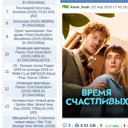
[H.264/1080p]
Alone_Kedr
| 02 Апр 2026 17:45:18
Последний богатырь.
7
Колобок (2026) TS [H.264]
[AD]
Богатыри (2026) WEBRip
8
[H.264/1080p]
Пункт назначения: Узы
крови / Final Destination:
9
Bloodlines (2025) BDRip
[H.264/1080p]
Зловещие мертвецы:
Пекло / Evil Dead Burn
10
(2026) WEB-DL
[H.264/1080p] [DVO]
VA - Лучшие песни Радио
DFM за полгода 2026 от
11
NNM-CLub [MP3|320 Kbps]
<Pop, Dance, Other>
Зловещие мертвецы:
Пекло / Evil Dead Burn
12
(2026) WEB-DL
[H.264/1080p]
Человек-паук: Новый день
/ Spider-Man: Brand New
13
Day (2026) TSRip [H.264]
[AD]
Звездный путь: Странные
новые миры / Star Trek:
2
6.51 GB
5
1
↑
Strange New Worlds (2026)
0.17 KB/s
|
|
|