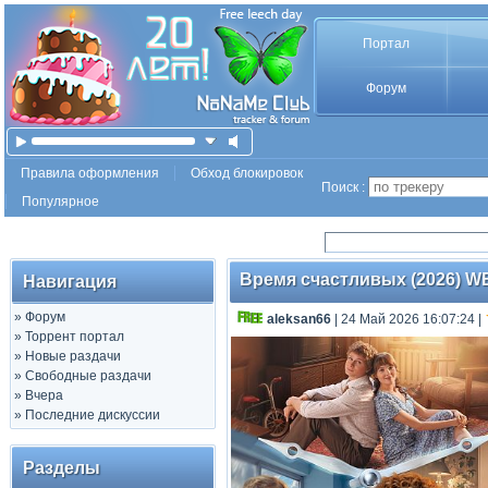
Портал
Форум
Правила оформления
Обход блокировок
Поиск :
Популярное
Время счастливых (2026) WEBR
Навигация
»
Форум
aleksan66
| 24 Май 2026 16:07:24
|
»
Торрент портал
»
Новые раздачи
»
Свободные раздачи
»
Вчера
»
Последние дискуссии
Разделы