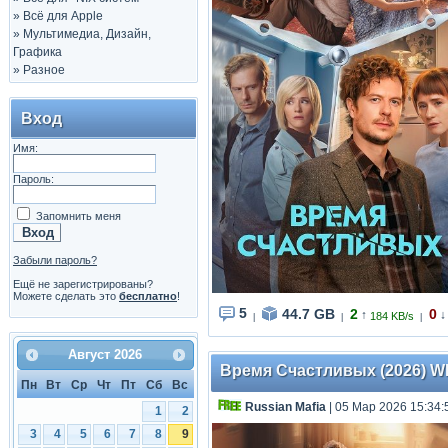
»
Всё для Apple
»
Мультимедиа, Дизайн,
Графика
»
Разное
Вход
Имя:
Пароль:
Запомнить меня
Забыли пароль?
Ещё не зарегистрированы?
Можете сделать это
бесплатно
!
5
44.7 GB
2
0
↑
↓
184 KB/s
|
|
|
Август
2026
Время Счастливых (2026) WEB
Пн
Вт
Ср
Чт
Пт
Сб
Вс
Russian Mafia
| 05 Мар 2026 15:34:
1
2
3
4
5
6
7
8
9