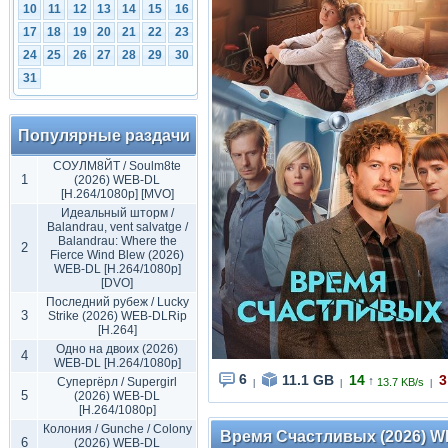
10
11
12
13
14
15
16
17
18
19
20
21
22
23
24
25
26
27
28
29
30
31
Популярные раздачи
СОУЛМ8ЙТ / Soulm8te
1
(2026) WEB-DL
[H.264/1080p] [MVO]
Идеальный шторм /
Balandrau, vent salvatge /
Balandrau: Where the
2
Fierce Wind Blew (2026)
WEB-DL [H.264/1080p]
[DVO]
Последний рубеж / Lucky
3
Strike (2026) WEB-DLRip
[H.264]
Одно на двоих (2026)
4
WEB-DL [H.264/1080p]
6
11.1 GB
14
3
↑
Супергёрл / Supergirl
13.7 KB/s
|
|
|
5
(2026) WEB-DL
[H.264/1080p]
Колония / Gunche / Colony
Время Счастливых (2026) WEB
6
(2026) WEB-DL