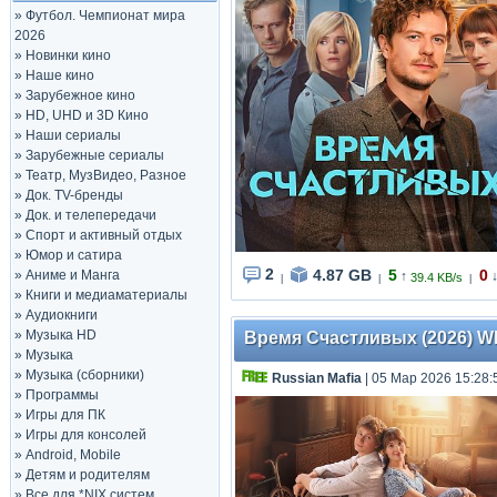
»
Футбол. Чемпионат мира
2026
»
Новинки кино
»
Наше кино
»
Зарубежное кино
»
HD, UHD и 3D Кино
»
Наши сериалы
»
Зарубежные сериалы
»
Театр, МузВидео, Разное
»
Док. TV-бренды
»
Док. и телепередачи
»
Спорт и активный отдых
»
Юмор и сатира
2
4.87 GB
5
0
»
Аниме и Манга
↑
39.4 KB/s
|
|
|
»
Книги и медиаматериалы
»
Аудиокниги
»
Музыка HD
Время Счастливых (2026) WEBR
»
Музыка
»
Музыка (сборники)
Russian Mafia
| 05 Мар 2026 15:28:
»
Программы
»
Игры для ПК
»
Игры для консолей
»
Android, Mobile
»
Детям и родителям
»
Все для *NIX систем