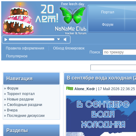
Портал
Форум
Правила оформления
Обход блокировок
Поиск :
Популярное
В сентябре вода холодная (20
Навигация
»
Форум
Alone_Kedr
| 17 Май 2026 22:36:25
»
Торрент портал
»
Новые раздачи
»
Свободные раздачи
»
Вчера
»
Последние дискуссии
Разделы