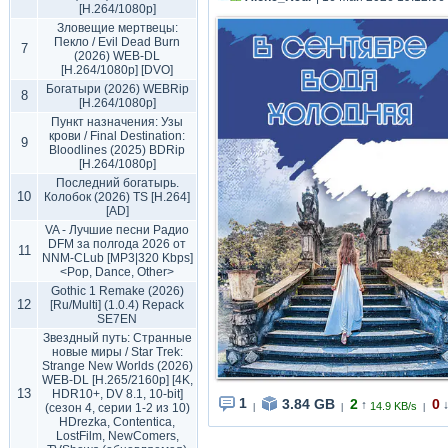
[H.264/1080p]
Зловещие мертвецы:
Пекло / Evil Dead Burn
7
(2026) WEB-DL
[H.264/1080p] [DVO]
Богатыри (2026) WEBRip
8
[H.264/1080p]
Пункт назначения: Узы
крови / Final Destination:
9
Bloodlines (2025) BDRip
[H.264/1080p]
Последний богатырь.
10
Колобок (2026) TS [H.264]
[AD]
VA - Лучшие песни Радио
DFM за полгода 2026 от
11
NNM-CLub [MP3|320 Kbps]
<Pop, Dance, Other>
Gothic 1 Remake (2026)
12
[Ru/Multi] (1.0.4) Repack
SE7EN
Звездный путь: Странные
новые миры / Star Trek:
Strange New Worlds (2026)
WEB-DL [H.265/2160p] [4K,
13
HDR10+, DV 8.1, 10-bit]
1
3.84 GB
2
0
↑
14.9 KB/s
(сезон 4, серии 1-2 из 10)
|
|
|
HDrezka, Contentica,
LostFilm, NewComers,