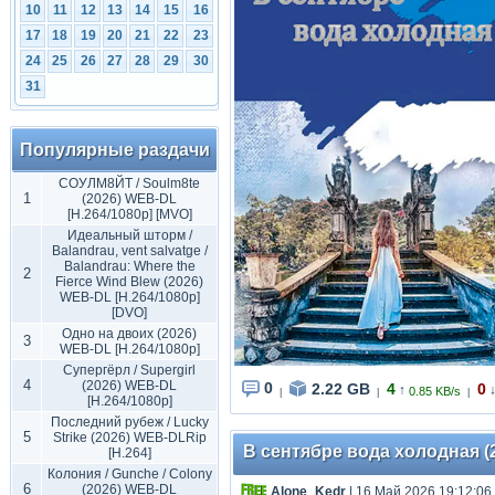
10
11
12
13
14
15
16
17
18
19
20
21
22
23
24
25
26
27
28
29
30
31
Популярные раздачи
СОУЛМ8ЙТ / Soulm8te
1
(2026) WEB-DL
[H.264/1080p] [MVO]
Идеальный шторм /
Balandrau, vent salvatge /
Balandrau: Where the
2
Fierce Wind Blew (2026)
WEB-DL [H.264/1080p]
[DVO]
Одно на двоих (2026)
3
WEB-DL [H.264/1080p]
Супергёрл / Supergirl
4
(2026) WEB-DL
0
2.22 GB
4
0
↑
0.85 KB/s
|
|
|
[H.264/1080p]
Последний рубеж / Lucky
5
Strike (2026) WEB-DLRip
В сентябре вода холодная (20
[H.264]
Колония / Gunche / Colony
6
(2026) WEB-DL
Alone_Kedr
| 16 Май 2026 19:12:06