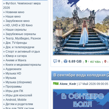
»
Футбол. Чемпионат мира
2026
»
Новинки кино
»
Наше кино
»
Зарубежное кино
»
HD, UHD и 3D Кино
»
Наши сериалы
»
Зарубежные сериалы
»
Театр, МузВидео, Разное
»
Док. TV-бренды
»
Док. и телепередачи
»
Спорт и активный отдых
»
Юмор и сатира
»
Аниме и Манга
0
6.69 GB
9
0
↑
↓
457 KB/s
|
|
|
»
Книги и медиаматериалы
»
Аудиокниги
»
Музыка HD
В сентябре вода холодная (20
»
Музыка
»
Музыка (сборники)
Alone_Kedr
| 17 Май 2026 09:00:05
»
Программы
»
Игры для ПК
»
Игры для консолей
»
Android, Mobile
»
Детям и родителям
»
Все для *NIX систем