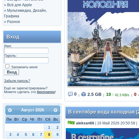
»
Всё для Apple
»
Мультимедиа, Дизайн,
Графика
»
Разное
Вход
Имя:
Пароль:
Запомнить меня
Забыли пароль?
Ещё не зарегистрированы?
Можете сделать это
бесплатно
!
0
2.5 GB
10
0
↑
42.3 KB/s
|
|
|
Август
2026
В сентябре вода холодная (20
Пн
Вт
Ср
Чт
Пт
Сб
Вс
aleksan66
| 16 Май 2026 20:50:58
|
1
2
3
4
5
6
7
8
9