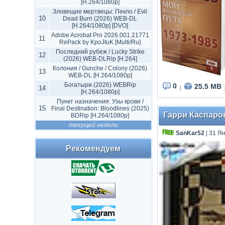
[H.264/1080p]
Зловещие мертвецы: Пекло / Evil
10
Dead Burn (2026) WEB-DL
[H.264/1080p] [DVO]
Adobe Acrobat Pro 2026.001.21771
11
RePack by KpoJIuK [Multi/Ru]
Последний рубеж / Lucky Strike
12
(2026) WEB-DLRip [H.264]
Колония / Gunche / Colony (2026)
13
WEB-DL [H.264/1080p]
Богатыри (2026) WEBRip
0
25.5 MB
14
|
[H.264/1080p]
Пункт назначения: Узы крови /
15
Final Destination: Bloodlines (2025)
Гарри Каспаров
BDRip [H.264/1080p]
текущей недели
SanKar52
| 31 Ян
Рекомендуем