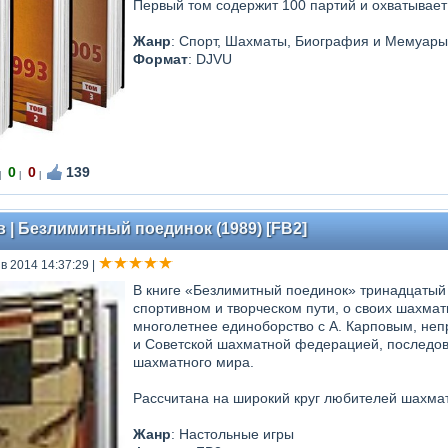
Первый том содержит 100 партий и охватывает
Жанр
: Спорт, Шахматы, Биография и Мемуары
Формат
: DJVU
0
0
139
|
|
|
 | Безлимитный поединок (1989) [FB2]
в 2014 14:37:29
|
В книге «Безлимитный поединок» тринадцатый 
спортивном и творческом пути, о своих шахма
многолетнее единоборство с А. Карповым, не
и Советской шахматной федерацией, последов
шахматного мира.
Рассчитана на широкий круг любителей шахмат
Жанр
:
Настольные игры