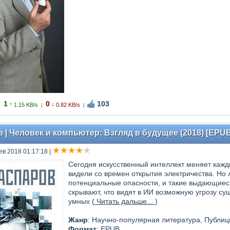
1
0
103
↑
↓
1.15 KB/s
0.82 KB/s
|
|
 | Человек и компьютер: Взгляд в будущее (2018) [EPUB
ев 2018 01:17:18
|
Сегодня искусственный интеллект меняет кажд
видели со времен открытия электричества. Но
потенциальные опасности, и такие выдающиеся
скрывают, что видят в ИИ возможную угрозу су
умных (
Читать дальше...
)
Жанр
: Научно-популярная литература, Публиц
Формат
: EPUB