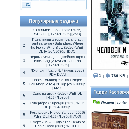
31
Популярные раздачи
СОУЛМ8ЙТ / Soulm8te (2026)
1
WEB-DL [H.264/1080p] [MVO]
Идеальный шторм / Balandrau,
vent salvatge / Balandrau: Where
2
the Fierce Wind Blew (2026) WEB-
DL [H.264/1080p] [DVO]
Чёрный чемодан – двойная игра /
3
Black Bag (2025) WEB-DLRip
[H.264/1080p]
Журнал | Радио №7 (июль 2026)
4
[PDF, DJVU]
1
789 KB
|
|
Проект «Конец света» / Project
5
Hail Mary (2026) BDRip [AV1/1080p]
[IMAX]
Гарри Каспаров |
Одно на двоих (2026) WEB-DL
6
[H.264/1080p]
Weapon
| 29 Июн
Супергёрл / Supergirl (2026) WEB-
7
DL [H.264/1080p]
Река крови / Rio de Sangue (2026)
8
WEB-DL [H.264/1080p] [MVO]
Смерть Робин Гуда / The Death of
9
Robin Hood (2026) WEB-DL