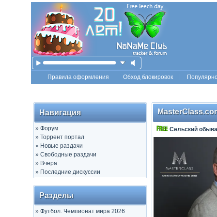
Правила оформления
Обход блокировок
Популярн
MasterClass.co
Навигация
»
Форум
Сельский обыв
»
Торрент портал
»
Новые раздачи
»
Свободные раздачи
»
Вчера
»
Последние дискуссии
Разделы
»
Футбол. Чемпионат мира 2026