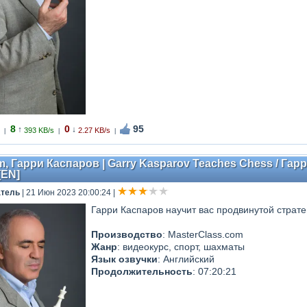
8
0
95
↑
↓
393 KB/s
2.27 KB/s
|
|
|
m, Гарри Каспаров | Garry Kasparov Teaches Chess / Г
[EN]
атель
| 21 Июн 2023 20:00:24
|
Гарри Каспаров научит вас продвинутой стратег
Производство
: MasterClass.com
Жанр
: видеокурс, спорт, шахматы
Язык озвучки
: Английский
Продолжительность
: 07:20:21