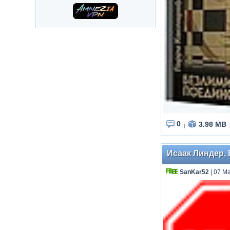
0
3.98 MB
|
Исаак Линдер, 
SanKar52
| 07 М