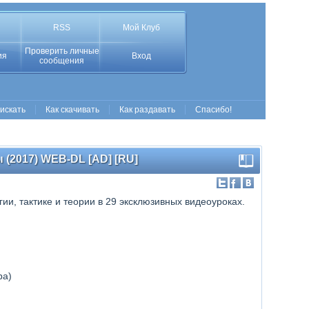
RSS
Мой Клуб
Проверить личные
ия
Вход
сообщения
 искать
Как скачивать
Как раздавать
Спасибо!
 (2017) WEB-DL [AD] [RU]
ии, тактике и теории в 29 эксклюзивных видеоуроках.
ра)