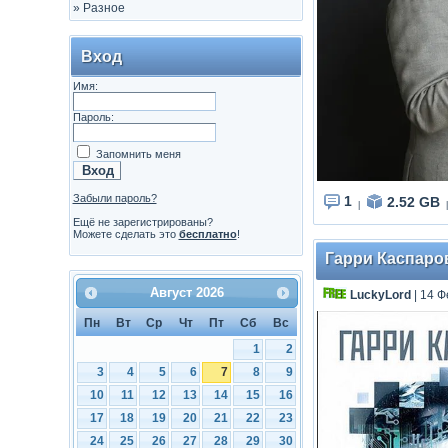
»
Разное
Вход
Имя:
Пароль:
Запомнить меня
Забыли пароль?
1
2.52 GB
|
|
Ещё не зарегистрированы?
Можете сделать это
бесплатно
!
Гарри Каспаров
Август
2026
LuckyLord
| 14 Ф
Пн
Вт
Ср
Чт
Пт
Сб
Вс
1
2
3
4
5
6
7
8
9
10
11
12
13
14
15
16
17
18
19
20
21
22
23
24
25
26
27
28
29
30