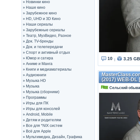
»
Новинки кино
»
Наше кино
»
Зарубежное кино
»
HD, UHD и 3D Кино
»
Наши сериалы
»
Зарубежные сериалы
»
Театр, МузВидео, Разное
»
Док. TV-бренды
»
Док. и телепередачи
»
Спорт и активный отдых
»
Юмор и сатира
10
3.25 GB
|
»
Аниме и Манга
»
Книги и медиаматериалы
MasterClass.co
»
Аудиокниги
(2017) WEB-DL 
»
Музыка HD
»
Музыка
Сельский обыв
»
Музыка (сборники)
»
Программы
»
Игры для ПК
»
Игры для консолей
»
Android, Mobile
»
Детям и родителям
»
Все для *NIX систем
»
Всё для Apple
»
Мультимедиа, Дизайн, Графика