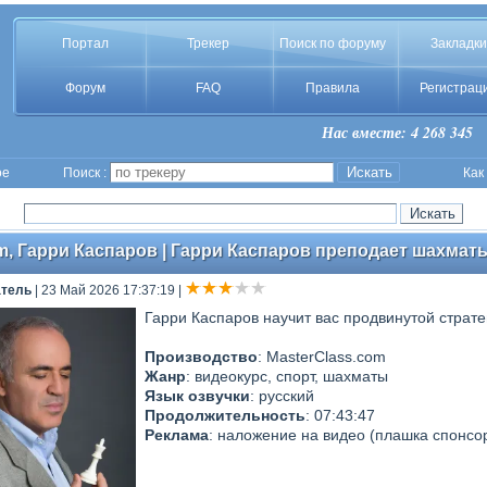
Портал
Трекер
Поиск по форуму
Закладки
Форум
FAQ
Правила
Регистрац
Нас вместе: 4 268 345
ое
Поиск :
Как
m, Гарри Каспаров | Гарри Каспаров преподает шахматы
атель
| 23 Май 2026 17:37:19
|
Гарри Каспаров научит вас продвинутой стратег
Производство
: MasterClass.com
Жанр
: видеокурс, спорт, шахматы
Язык озвучки
: русский
Продолжительность
: 07:43:47
Реклама
: наложение на видео (плашка спонсо