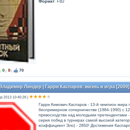
Формат
: FB2
0
0
70
|
|
|
Владимир Линдер | Гарри Каспаров: жизнь и игра [2009]
ар 2013 10:40:26
|
Гарри Кимович Каспаров - 13-й чемпион мира 
беспримерном соперничестве (1984-1990) с 1
превосходства над молодыми претендентами - 
серия побед в турнирах самой высокой катего
коэффициент Эло) - 2850! Достижения Каспаро