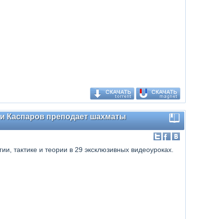
арри Каспаров преподает шахматы
ии, тактике и теории в 29 эксклюзивных видеоуроках.