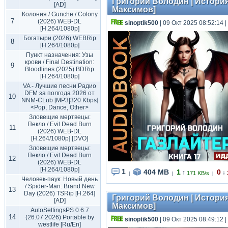
Григорий Володин | История 
[AD]
Максимов]
Колония / Gunche / Colony
7
(2026) WEB-DL
sinoptik500
| 09 Окт 2025 08:52:14
|
[H.264/1080p]
Богатыри (2026) WEBRip
8
[H.264/1080p]
Пункт назначения: Узы
крови / Final Destination:
9
Bloodlines (2025) BDRip
[H.264/1080p]
VA - Лучшие песни Радио
DFM за полгода 2026 от
10
NNM-CLub [MP3|320 Kbps]
<Pop, Dance, Other>
Зловещие мертвецы:
Пекло / Evil Dead Burn
11
(2026) WEB-DL
[H.264/1080p] [DVO]
Зловещие мертвецы:
Пекло / Evil Dead Burn
12
(2026) WEB-DL
[H.264/1080p]
1
404 MB
1
0
↑
↓
171 KB/s
|
|
|
Человек-паук: Новый день
/ Spider-Man: Brand New
13
Day (2026) TSRip [H.264]
Григорий Володин | История 
[AD]
Максимов]
AutoSettingsPS 0.6.7
14
(26.07.2026) Portable by
sinoptik500
| 09 Окт 2025 08:49:12
|
westlife [Ru/En]