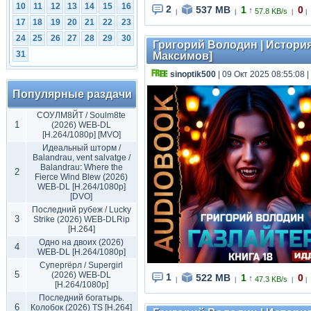
10
11
12
13
14
15
16
2
537 MB
1
0
↑
57.8 KB/s
|
|
|
|
17
18
19
20
21
22
23
24
25
26
27
28
29
30
Григорий Володин | История 
31
Максимов]
sinoptik500
| 09 Окт 2025 08:55:08
|
Популярные раздачи
СОУЛМ8ЙТ / Soulm8te
1
(2026) WEB-DL
[H.264/1080p] [MVO]
Идеальный шторм /
Balandrau, vent salvatge /
Balandrau: Where the
2
Fierce Wind Blew (2026)
WEB-DL [H.264/1080p]
[DVO]
Последний рубеж / Lucky
3
Strike (2026) WEB-DLRip
[H.264]
Одно на двоих (2026)
4
WEB-DL [H.264/1080p]
Супергёрл / Supergirl
5
(2026) WEB-DL
1
522 MB
1
0
↑
47.3 KB/s
|
|
|
|
[H.264/1080p]
Последний богатырь.
6
Колобок (2026) TS [H.264]