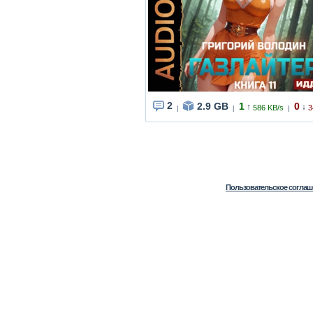
2
2.9 GB
1
0
↑
↓
586 KB/s
3
|
|
|
Пользовательское соглаш