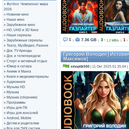
»
Футбол. Чемпионат мира
2026
»
Новинки кино
»
Наше кино
»
Зарубежное кино
»
HD, UHD и 3D Кино
»
Наши сериалы
1
7.36 GB
3
1
↑
↓
»
Зарубежные сериалы
1.2 MB/s
|
|
|
»
Театр, МузВидео, Разное
»
Док. TV-бренды
Григорий Володин | История 
»
Док. и телепередачи
Максимов]
»
Спорт и активный отдых
»
Юмор и сатира
sinoptik500
| 11 Окт 2025 01:35:04
|
»
Аниме и Манга
»
Книги и медиаматериалы
»
Аудиокниги
»
Музыка HD
»
Музыка
»
Музыка (сборники)
»
Программы
»
Игры для ПК
»
Игры для консолей
»
Android, Mobile
»
Детям и родителям
»
Все для *NIX систем