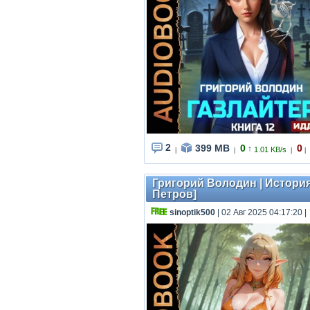
2
399 MB
0
0
↑
1.01 KB/s
|
|
|
|
Григорий Володин | История 
Петров]
sinoptik500
| 02 Авг 2025 04:17:20
|