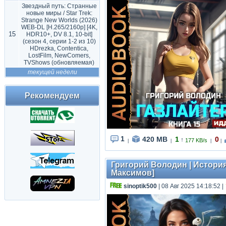
Звездный путь: Странные
новые миры / Star Trek:
Strange New Worlds (2026)
WEB-DL [H.265/2160p] [4K,
15
HDR10+, DV 8.1, 10-bit]
(сезон 4, серии 1-2 из 10)
HDrezka, Contentica,
LostFilm, NewComers,
TVShows (обновляемая)
текущей недели
Рекомендуем
1
420 MB
1
0
↑
177 KB/s
|
|
|
|
Григорий Володин | История 
Максимов]
sinoptik500
| 08 Авг 2025 14:18:52
|