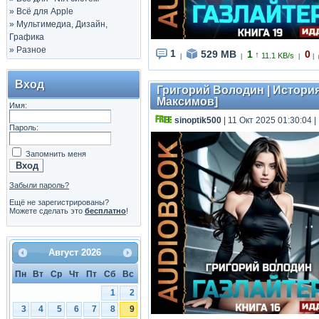
»
Всё для Apple
»
Мультимедиа, Дизайн,
Графика
»
Разное
1
529 MB
1
0
↑
11.1 KB/s
|
|
|
|
Вход
Григорий Володин | История 
Максимов]
Имя:
sinoptik500
| 11 Окт 2025 01:30:04
|
Пароль:
Запомнить меня
Забыли пароль?
Ещё не зарегистрированы?
Можете сделать это
бесплатно
!
Август
2026
Пн
Вт
Ср
Чт
Пт
Сб
Вс
1
2
3
4
5
6
7
8
9