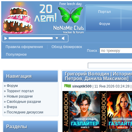
Портал
Форум
Правила оформления
Обход блокировок
Поиск :
Популярное
Григорий Володин | История 
Навигация
Петров, Данила Максимов]
»
Форум
sinoptik500
| 11 Янв 2026 03:24:28
»
Торрент портал
»
Новые раздачи
»
Свободные раздачи
»
Вчера
»
Последние дискуссии
Разделы