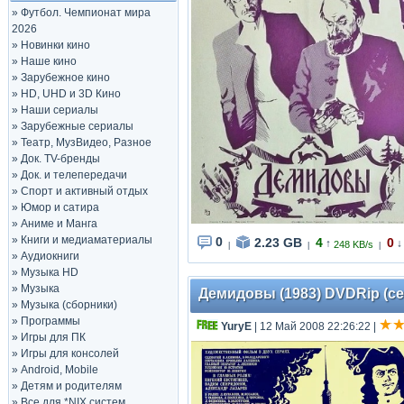
»
Футбол. Чемпионат мира
2026
»
Новинки кино
»
Наше кино
»
Зарубежное кино
»
HD, UHD и 3D Кино
»
Наши сериалы
»
Зарубежные сериалы
»
Театр, МузВидео, Разное
»
Док. TV-бренды
»
Док. и телепередачи
»
Спорт и активный отдых
»
Юмор и сатира
»
Аниме и Манга
»
Книги и медиаматериалы
0
2.23 GB
4
0
↑
↓
248 KB/s
|
|
|
»
Аудиокниги
»
Музыка HD
»
Музыка
Демидовы (1983) DVDRip (сер
»
Музыка (сборники)
»
Программы
YuryE
| 12 Май 2008 22:26:22
|
»
Игры для ПК
»
Игры для консолей
»
Android, Mobile
»
Детям и родителям
»
Все для *NIX систем