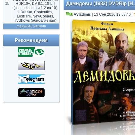
Демидовы (1983) DVDRip [H.2
15
HDR10+, DV 8.1, 10-bit]
(сезон 4, серии 1-2 из 10)
HDrezka, Contentica,
VVladimiri
| 13 Сен 2016 19:58:46
|
LostFilm, NewComers,
TVShows (обновляемая)
текущей недели
Рекомендуем