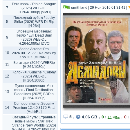
Река крови / Rio de Sangue
smithland
| 29 Ноя 2016 01:31:41
|
7
(2026) WEB-DL
[H.264/1080p] [MVO]
Последний рубеж / Lucky
8
Strike (2026) WEB-DLRip
[H.264]
Зловещие мертвецы:
Пекло / Evil Dead Burn
9
(2026) WEB-DL
[H.264/1080p] [DVO]
Adobe Acrobat Pro
10
2026.001.21771 RePack by
KpoJIuK [Multi/Ru]
Богатыри (2026) WEBRip
11
[H.264/1080p]
Колония / Gunche / Colony
12
(2026) WEB-DL
[H.264/1080p]
Пункт назначения: Узы
крови / Final Destination:
13
Bloodlines (2025) BDRip
[H.264/1080p]
Comodo Internet Security
14
Premium 12.4.0.8170 Final
[Multi/Ru]
5
4.06 GB
0
0
Звездный путь: Странные
↑
↓
1.1 MB/s
|
|
|
новые миры / Star Trek:
Strange New Worlds (2026)
WEB-DL [H.265/2160p] [4K,