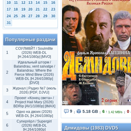
10
11
12
13
14
15
16
17
18
19
20
21
22
23
24
25
26
27
28
29
30
31
Популярные раздачи
СОУЛМ8ЙТ / Soulm8te
1
(2026) WEB-DL
[H.264/1080p] [MVO]
Идеальный шторм /
Balandrau, vent salvatge /
Balandrau: Where the
2
Fierce Wind Blew (2026)
WEB-DL [H.264/1080p]
[DVO]
Журнал | Радио №7 (июль
3
2026) [PDF, DJVU]
Проект «Конец света» /
4
Project Hail Mary (2026)
BDRip [AV1/1080p] [IMAX]
9
5.18 GB
6
0
Одно на двоих (2026)
↑
1.42 MB/s
|
|
|
5
WEB-DL [H.264/1080p]
Супергёрл / Supergirl
6
(2026) WEB-DL
Демидовы (1983) DVD5
[H.264/1080p]