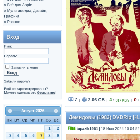
»
Всё для Apple
»
Мультимедиа, Дизайн,
Графика
»
Разное
Вход
Имя:
Пароль:
Запомнить меня
Забыли пароль?
Ещё не зарегистрированы?
Можете сделать это
бесплатно
!
7
2.06 GB
4
0
↑
↓
817 KB/s
|
|
|
Август
2026
Демидовы (1983) DVDRip [H.26
Пн
Вт
Ср
Чт
Пт
Сб
Вс
1
2
topazik1961
| 18 Июн 2024 10:04:52
3
4
5
6
7
8
9