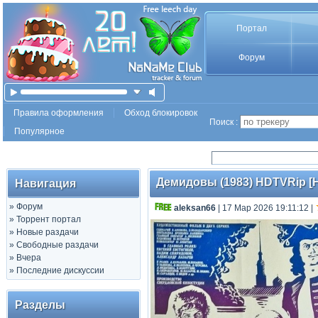
Портал
Форум
Правила оформления
Обход блокировок
Поиск :
Популярное
Демидовы (1983) HDTVRip [H.
Навигация
»
Форум
aleksan66
| 17 Мар 2026 19:11:12
|
»
Торрент портал
»
Новые раздачи
»
Свободные раздачи
»
Вчера
»
Последние дискуссии
Разделы