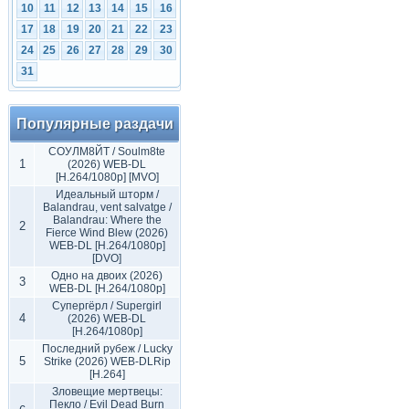
10
11
12
13
14
15
16
17
18
19
20
21
22
23
24
25
26
27
28
29
30
31
Популярные раздачи
СОУЛМ8ЙТ / Soulm8te
1
(2026) WEB-DL
[H.264/1080p] [MVO]
Идеальный шторм /
Balandrau, vent salvatge /
Balandrau: Where the
2
Fierce Wind Blew (2026)
WEB-DL [H.264/1080p]
[DVO]
Одно на двоих (2026)
3
WEB-DL [H.264/1080p]
Супергёрл / Supergirl
4
(2026) WEB-DL
[H.264/1080p]
Последний рубеж / Lucky
5
Strike (2026) WEB-DLRip
[H.264]
Зловещие мертвецы:
Пекло / Evil Dead Burn