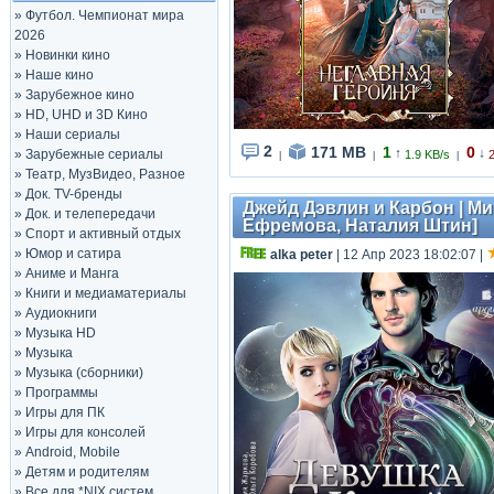
»
Футбол. Чемпионат мира
2026
»
Новинки кино
»
Наше кино
»
Зарубежное кино
»
HD, UHD и 3D Кино
»
Наши сериалы
2
171 MB
1
0
↑
↓
»
Зарубежные сериалы
1.9 KB/s
|
|
|
»
Театр, МузВидео, Разное
»
Док. TV-бренды
Джейд Дэвлин и Карбон | Ми
»
Док. и телепередачи
Ефремова, Наталия Штин]
»
Спорт и активный отдых
»
Юмор и сатира
alka peter
| 12 Апр 2023 18:02:07
|
»
Аниме и Манга
»
Книги и медиаматериалы
»
Аудиокниги
»
Музыка HD
»
Музыка
»
Музыка (сборники)
»
Программы
»
Игры для ПК
»
Игры для консолей
»
Android, Mobile
»
Детям и родителям
»
Все для *NIX систем