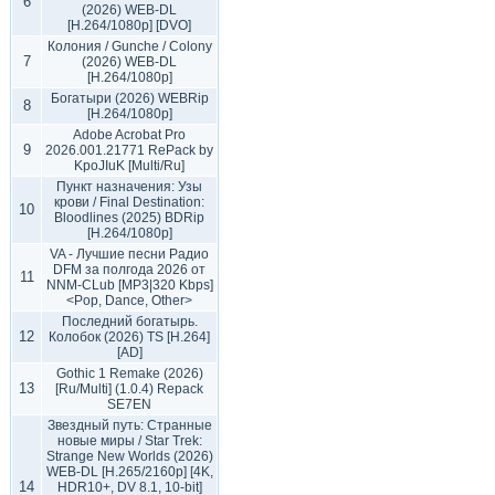
6
(2026) WEB-DL
[H.264/1080p] [DVO]
Колония / Gunche / Colony
7
(2026) WEB-DL
[H.264/1080p]
Богатыри (2026) WEBRip
8
[H.264/1080p]
Adobe Acrobat Pro
9
2026.001.21771 RePack by
KpoJIuK [Multi/Ru]
Пункт назначения: Узы
крови / Final Destination:
10
Bloodlines (2025) BDRip
[H.264/1080p]
VA - Лучшие песни Радио
DFM за полгода 2026 от
11
NNM-CLub [MP3|320 Kbps]
<Pop, Dance, Other>
Последний богатырь.
12
Колобок (2026) TS [H.264]
[AD]
Gothic 1 Remake (2026)
13
[Ru/Multi] (1.0.4) Repack
SE7EN
Звездный путь: Странные
новые миры / Star Trek:
Strange New Worlds (2026)
WEB-DL [H.265/2160p] [4K,
14
HDR10+, DV 8.1, 10-bit]