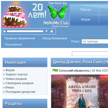
Портал
Форум
Правила оформления
Обход блокировок
Поиск :
Популярное
Джейд Дэвлин, Рина Ских | Н
Навигация
»
Форум
Сельский обыватель
| 08 Фев 202
»
Торрент портал
»
Новые раздачи
»
Свободные раздачи
»
Вчера
»
Последние дискуссии
Разделы