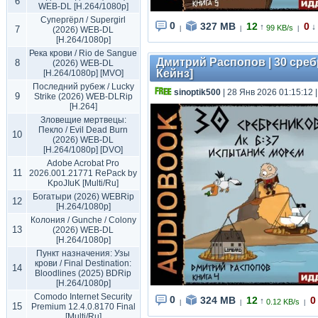
6
WEB-DL [H.264/1080p]
Супергёрл / Supergirl
0
327 MB
12
0
↑
↓
99 KB/s
7
(2026) WEB-DL
|
|
|
[H.264/1080p]
Река крови / Rio de Sangue
Дмитрий Распопов | 30 среб
8
(2026) WEB-DL
Кейнз]
[H.264/1080p] [MVO]
Последний рубеж / Lucky
sinoptik500
| 28 Янв 2026 01:15:12
9
Strike (2026) WEB-DLRip
[H.264]
Зловещие мертвецы:
Пекло / Evil Dead Burn
10
(2026) WEB-DL
[H.264/1080p] [DVO]
Adobe Acrobat Pro
11
2026.001.21771 RePack by
KpoJIuK [Multi/Ru]
Богатыри (2026) WEBRip
12
[H.264/1080p]
Колония / Gunche / Colony
13
(2026) WEB-DL
[H.264/1080p]
Пункт назначения: Узы
крови / Final Destination:
14
Bloodlines (2025) BDRip
[H.264/1080p]
Comodo Internet Security
0
324 MB
12
0
↑
0.12 KB/s
|
|
|
15
Premium 12.4.0.8170 Final
[Multi/Ru]