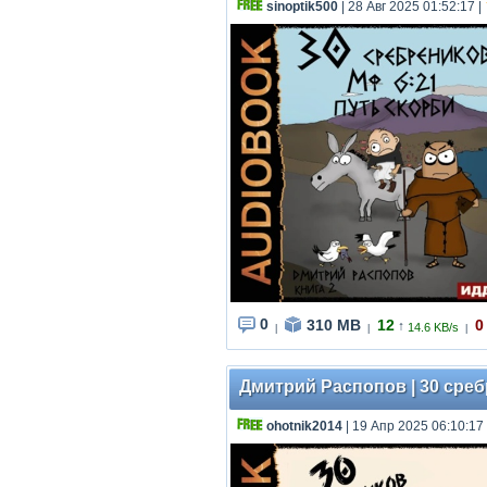
sinoptik500
| 28 Авг 2025 01:52:17
|
0
310 MB
12
0
↑
14.6 KB/s
|
|
|
Дмитрий Распопов | 30 сребр
ohotnik2014
| 19 Апр 2025 06:10:17