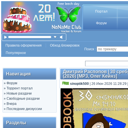
Портал
Форум
Правила оформления
Обход блокировок
Поиск :
Популярное
Дмитрий Распопов | 30 среб
Навигация
(2026) [MP3, Олег Кейнз]
»
Форум
sinoptik500
| 26 Июн 2026 11:28:29
»
Торрент портал
»
Новые раздачи
»
Свободные раздачи
»
Вчера
»
Последние дискуссии
Разделы