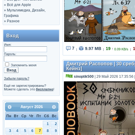
»
Всё для Apple
»
Мультимедиа, Дизайн,
Графика
»
Разное
Вход
Имя:
7
9.97 MB
19
↑
0.09 KB/s
|
|
|
Пароль:
Дмитрий Распопов | 30 сребр
Запомнить меня
Кейнз]
sinoptik500
| 29 Май 2026 17:35:56
Забыли пароль?
Ещё не зарегистрированы?
Можете сделать это
бесплатно
!
Август
2026
Пн
Вт
Ср
Чт
Пт
Сб
Вс
1
2
3
4
5
6
7
8
9