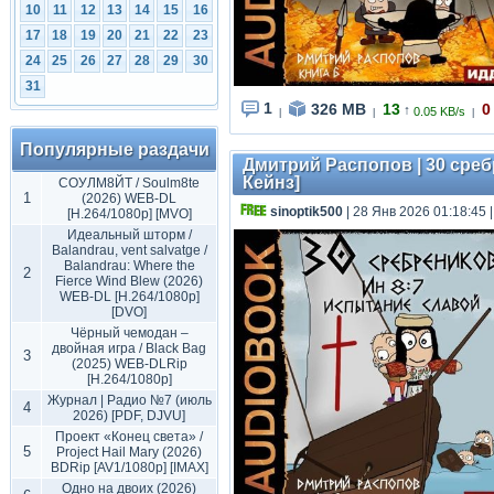
10
11
12
13
14
15
16
17
18
19
20
21
22
23
24
25
26
27
28
29
30
31
1
326 MB
13
0
↑
0.05 KB/s
|
|
|
Популярные раздачи
Дмитрий Распопов | 30 сребр
Кейнз]
СОУЛМ8ЙТ / Soulm8te
1
(2026) WEB-DL
sinoptik500
| 28 Янв 2026 01:18:45
[H.264/1080p] [MVO]
Идеальный шторм /
Balandrau, vent salvatge /
Balandrau: Where the
2
Fierce Wind Blew (2026)
WEB-DL [H.264/1080p]
[DVO]
Чёрный чемодан –
двойная игра / Black Bag
3
(2025) WEB-DLRip
[H.264/1080p]
Журнал | Радио №7 (июль
4
2026) [PDF, DJVU]
Проект «Конец света» /
5
Project Hail Mary (2026)
BDRip [AV1/1080p] [IMAX]
Одно на двоих (2026)