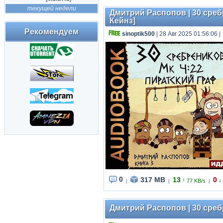
текущей недели
Дмитрий Распопов | 30 сребр
Кейнз]
Рекомендуем
sinoptik500
| 28 Авг 2025 01:56:06
|
0
317 MB
13
0
↑
↓
77 KB/s
|
|
|
Дмитрий Распопов | 30 сребр