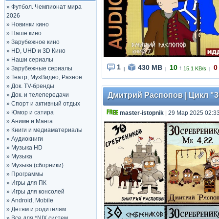
»
Футбол. Чемпионат мира
2026
»
Новинки кино
»
Наше кино
»
Зарубежное кино
»
HD, UHD и 3D Кино
»
Наши сериалы
1
430 MB
10
0
↑
»
Зарубежные сериалы
15.1 KB/s
|
|
|
»
Театр, МузВидео, Разное
»
Док. TV-бренды
Дмитрий Распопов | Цикл "30
»
Док. и телепередачи
»
Спорт и активный отдых
»
Юмор и сатира
master-istopnik
| 29 Мар 2025 02:3
»
Аниме и Манга
»
Книги и медиаматериалы
»
Аудиокниги
»
Музыка HD
»
Музыка
»
Музыка (сборники)
»
Программы
»
Игры для ПК
»
Игры для консолей
»
Android, Mobile
»
Детям и родителям
»
Все для *NIX систем