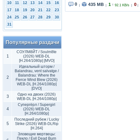
10
11
12
13
14
15
16
0
435 MB
1
0
↑
92.1 KB/s
|
|
|
|
17
18
19
20
21
22
23
24
25
26
27
28
29
30
31
Популярные раздачи
СОУЛМ8ЙТ / Soulm8te
1
(2026) WEB-DL
[H.264/1080p] [MVO]
Идеальный шторм /
Balandrau, vent salvatge /
Balandrau: Where the
2
Fierce Wind Blew (2026)
WEB-DL [H.264/1080p]
[DVO]
Одно на двоих (2026)
3
WEB-DL [H.264/1080p]
Супергёрл / Supergirl
4
(2026) WEB-DL
[H.264/1080p]
Последний рубеж / Lucky
5
Strike (2026) WEB-DLRip
[H.264]
Зловещие мертвецы:
Пекло / Evil Dead Burn