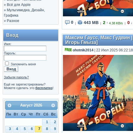
»
Всё для Apple
»
Мультимедиа, Дизайн,
Графика
»
Разное
0
443 MB
2
0
↑
↓
4.38 KB/s
|
|
|
Вход
Максим Гаусс, Макс Гудвин |
Игорь Гмыза]
Имя:
ohotnik2014
| 22 Июл 2025 06:22:18
Пароль:
Запомнить меня
Забыли пароль?
Ещё не зарегистрированы?
Можете сделать это
бесплатно
!
Август
2026
Пн
Вт
Ср
Чт
Пт
Сб
Вс
1
2
3
4
5
6
7
8
9