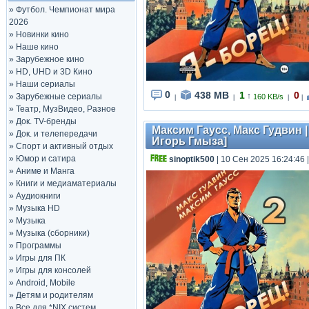
»
Футбол. Чемпионат мира
2026
»
Новинки кино
»
Наше кино
»
Зарубежное кино
»
HD, UHD и 3D Кино
»
Наши сериалы
0
438 MB
1
0
↑
»
Зарубежные сериалы
160 KB/s
|
|
|
|
»
Театр, МузВидео, Разное
»
Док. TV-бренды
Максим Гаусс, Макс Гудвин |
»
Док. и телепередачи
Игорь Гмыза]
»
Спорт и активный отдых
»
Юмор и сатира
sinoptik500
| 10 Сен 2025 16:24:46
»
Аниме и Манга
»
Книги и медиаматериалы
»
Аудиокниги
»
Музыка HD
»
Музыка
»
Музыка (сборники)
»
Программы
»
Игры для ПК
»
Игры для консолей
»
Android, Mobile
»
Детям и родителям
»
Все для *NIX систем