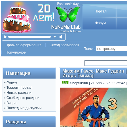
Портал
Форум
Правила оформления
Обход блокировок
Поиск :
Популярное
Максим Гаусс, Макс Гудвин |
Навигация
Игорь Гмыза]
»
Форум
sinoptik500
| 21 Апр 2026 22:35:42
»
Торрент портал
»
Новые раздачи
»
Свободные раздачи
»
Вчера
»
Последние дискуссии
Разделы