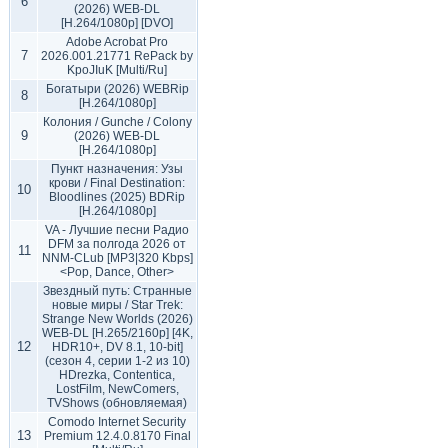
6
(2026) WEB-DL
[H.264/1080p] [DVO]
Adobe Acrobat Pro
7
2026.001.21771 RePack by
KpoJIuK [Multi/Ru]
Богатыри (2026) WEBRip
8
[H.264/1080p]
Колония / Gunche / Colony
9
(2026) WEB-DL
[H.264/1080p]
Пункт назначения: Узы
крови / Final Destination:
10
Bloodlines (2025) BDRip
[H.264/1080p]
VA - Лучшие песни Радио
DFM за полгода 2026 от
11
NNM-CLub [MP3|320 Kbps]
<Pop, Dance, Other>
Звездный путь: Странные
новые миры / Star Trek:
Strange New Worlds (2026)
WEB-DL [H.265/2160p] [4K,
12
HDR10+, DV 8.1, 10-bit]
(сезон 4, серии 1-2 из 10)
HDrezka, Contentica,
LostFilm, NewComers,
TVShows (обновляемая)
Comodo Internet Security
13
Premium 12.4.0.8170 Final