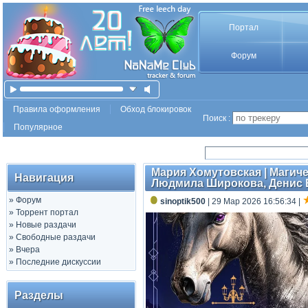
Портал
Форум
Правила оформления
Обход блокировок
Поиск :
Популярное
Мария Хомутовская | Магичес
Навигация
Людмила Широкова, Денис 
»
Форум
sinoptik500
| 29 Мар 2026 16:56:34
|
»
Торрент портал
»
Новые раздачи
»
Свободные раздачи
»
Вчера
»
Последние дискуссии
Разделы