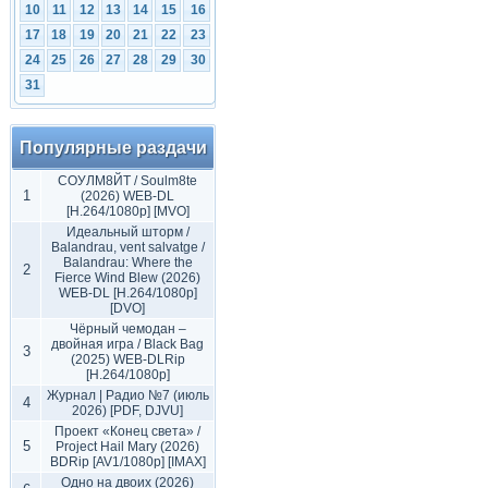
10
11
12
13
14
15
16
17
18
19
20
21
22
23
24
25
26
27
28
29
30
31
Популярные раздачи
СОУЛМ8ЙТ / Soulm8te
1
(2026) WEB-DL
[H.264/1080p] [MVO]
Идеальный шторм /
Balandrau, vent salvatge /
Balandrau: Where the
2
Fierce Wind Blew (2026)
WEB-DL [H.264/1080p]
[DVO]
Чёрный чемодан –
двойная игра / Black Bag
3
(2025) WEB-DLRip
[H.264/1080p]
Журнал | Радио №7 (июль
4
2026) [PDF, DJVU]
Проект «Конец света» /
5
Project Hail Mary (2026)
BDRip [AV1/1080p] [IMAX]
Одно на двоих (2026)