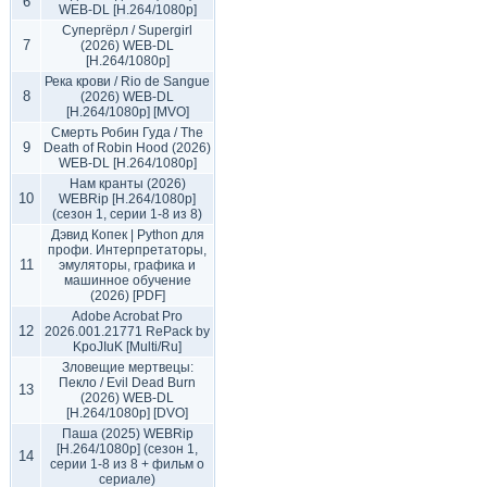
6
WEB-DL [H.264/1080p]
Супергёрл / Supergirl
7
(2026) WEB-DL
[H.264/1080p]
Река крови / Rio de Sangue
8
(2026) WEB-DL
[H.264/1080p] [MVO]
Смерть Робин Гуда / The
9
Death of Robin Hood (2026)
WEB-DL [H.264/1080p]
Нам кранты (2026)
10
WEBRip [H.264/1080p]
(сезон 1, серии 1-8 из 8)
Дэвид Копек | Python для
профи. Интерпретаторы,
11
эмуляторы, графика и
машинное обучение
(2026) [PDF]
Adobe Acrobat Pro
12
2026.001.21771 RePack by
KpoJIuK [Multi/Ru]
Зловещие мертвецы:
Пекло / Evil Dead Burn
13
(2026) WEB-DL
[H.264/1080p] [DVO]
Паша (2025) WEBRip
[H.264/1080p] (сезон 1,
14
серии 1-8 из 8 + фильм о
сериале)