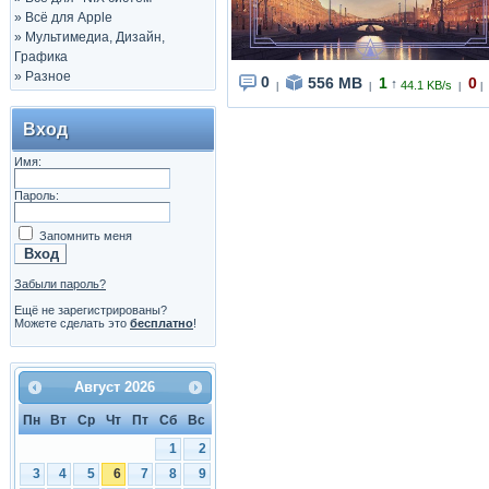
»
Всё для Apple
»
Мультимедиа, Дизайн,
Графика
»
Разное
0
556 MB
1
0
↑
44.1 KB/s
|
|
|
|
Вход
Имя:
Пароль:
Запомнить меня
Забыли пароль?
Ещё не зарегистрированы?
Можете сделать это
бесплатно
!
Август
2026
Пн
Вт
Ср
Чт
Пт
Сб
Вс
1
2
3
4
5
6
7
8
9