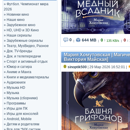
»
Футбол. Чемпионат мира
2026
»
Новинки кино
»
Наше кино
»
Зарубежное кино
»
HD, UHD и 3D Кино
»
Наши сериалы
0
644 MB
0
0
↑
↓
»
Зарубежные сериалы
135 KB/s
|
|
|
»
Театр, МузВидео, Разное
»
Док. TV-бренды
Мария Хомутовская | Магиче
»
Док. и телепередачи
Виктория Майская]
»
Спорт и активный отдых
»
Юмор и сатира
sinoptik500
| 29 Мар 2026 16:52:01
|
»
Аниме и Манга
»
Книги и медиаматериалы
»
Аудиокниги
»
Музыка HD
»
Музыка
»
Музыка (сборники)
»
Программы
»
Игры для ПК
»
Игры для консолей
»
Android, Mobile
»
Детям и родителям
»
Все для *NIX систем