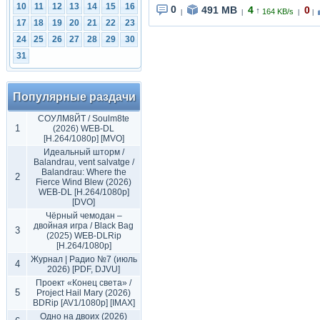
10
11
12
13
14
15
16
0
491 MB
4
0
↑
164 KB/s
|
|
|
|
17
18
19
20
21
22
23
24
25
26
27
28
29
30
31
Популярные раздачи
СОУЛМ8ЙТ / Soulm8te
1
(2026) WEB-DL
[H.264/1080p] [MVO]
Идеальный шторм /
Balandrau, vent salvatge /
Balandrau: Where the
2
Fierce Wind Blew (2026)
WEB-DL [H.264/1080p]
[DVO]
Чёрный чемодан –
двойная игра / Black Bag
3
(2025) WEB-DLRip
[H.264/1080p]
Журнал | Радио №7 (июль
4
2026) [PDF, DJVU]
Проект «Конец света» /
5
Project Hail Mary (2026)
BDRip [AV1/1080p] [IMAX]
Одно на двоих (2026)