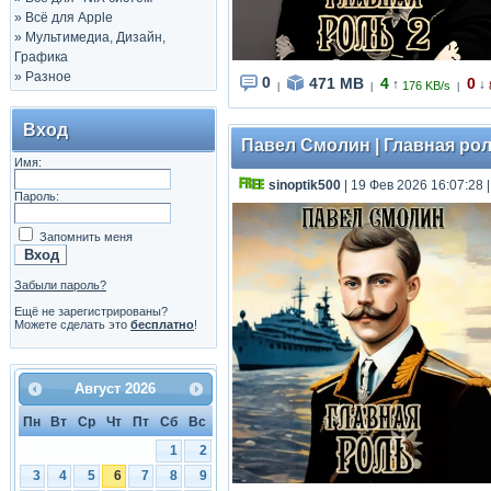
»
Всё для Apple
»
Мультимедиа, Дизайн,
Графика
»
Разное
0
471 MB
4
0
↑
↓
176 KB/s
|
|
|
Вход
Павел Смолин | Главная роль
Имя:
sinoptik500
| 19 Фев 2026 16:07:28
Пароль:
Запомнить меня
Забыли пароль?
Ещё не зарегистрированы?
Можете сделать это
бесплатно
!
Август
2026
Пн
Вт
Ср
Чт
Пт
Сб
Вс
1
2
3
4
5
6
7
8
9