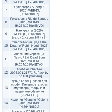
6
WEB-DL [H.264/1080p]
Супергёрл / Supergirl
7
(2026) WEB-DL
[H.264/1080p]
Река крови / Rio de Sangue
8
(2026) WEB-DL
[H.264/1080p] [MVO]
Нам кранты (2026)
9
WEBRip [H.264/1080p]
(сезон 1, серии 1-8 из 8)
Смерть Робин Гуда / The
10
Death of Robin Hood (2026)
WEB-DL [H.264/1080p]
Зловещие мертвецы:
Пекло / Evil Dead Burn
11
(2026) WEB-DL
[H.264/1080p] [DVO]
Adobe Acrobat Pro
12
2026.001.21771 RePack by
KpoJIuK [Multi/Ru]
Дэвид Копек | Python для
профи. Интерпретаторы,
13
эмуляторы, графика и
машинное обучение
(2026) [PDF]
Колония / Gunche / Colony
14
(2026) WEB-DL
[H.264/1080p]
Богатыри (2026) WEBRip