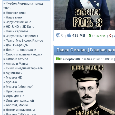
»
Футбол. Чемпионат мира
2026
»
Новинки кино
»
Наше кино
»
Зарубежное кино
»
HD, UHD и 3D Кино
»
Наши сериалы
0
438 MB
5
0
↑
»
Зарубежные сериалы
166 KB/s
|
|
|
|
»
Театр, МузВидео, Разное
»
Док. TV-бренды
Павел Смолин | Главная роль
»
Док. и телепередачи
»
Спорт и активный отдых
»
Юмор и сатира
sinoptik500
| 19 Фев 2026 16:09:58
»
Аниме и Манга
»
Книги и медиаматериалы
»
Аудиокниги
»
Музыка HD
»
Музыка
»
Музыка (сборники)
»
Программы
»
Игры для ПК
»
Игры для консолей
»
Android, Mobile
»
Детям и родителям
»
Все для *NIX систем