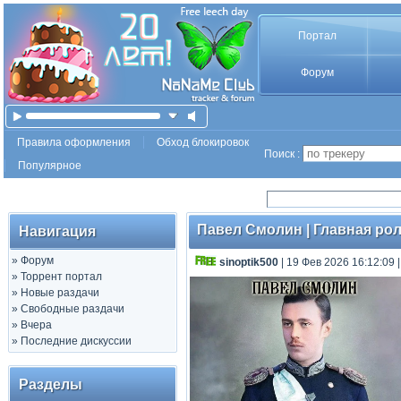
Портал
Форум
Правила оформления
Обход блокировок
Поиск :
Популярное
Павел Смолин | Главная роль
Навигация
»
Форум
sinoptik500
| 19 Фев 2026 16:12:09
»
Торрент портал
»
Новые раздачи
»
Свободные раздачи
»
Вчера
»
Последние дискуссии
Разделы