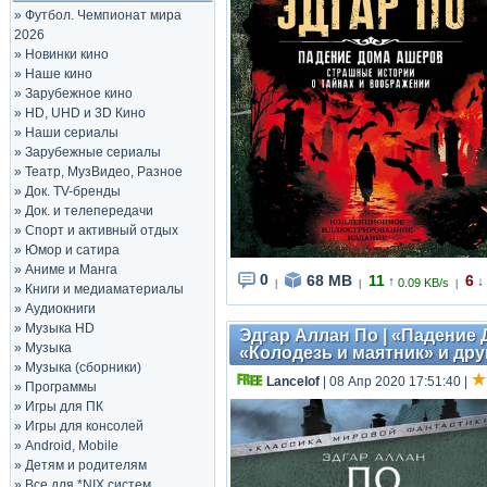
»
Футбол. Чемпионат мира
2026
»
Новинки кино
»
Наше кино
»
Зарубежное кино
»
HD, UHD и 3D Кино
»
Наши сериалы
»
Зарубежные сериалы
»
Театр, МузВидео, Разное
»
Док. TV-бренды
»
Док. и телепередачи
»
Спорт и активный отдых
»
Юмор и сатира
»
Аниме и Манга
0
68 MB
11
6
↑
↓
0.09 KB/s
|
|
|
»
Книги и медиаматериалы
»
Аудиокниги
»
Музыка HD
Эдгар Аллан По | «Падение 
»
Музыка
«Колодезь и маятник» и дру
»
Музыка (сборники)
Lancelof
| 08 Апр 2020 17:51:40
|
»
Программы
»
Игры для ПК
»
Игры для консолей
»
Android, Mobile
»
Детям и родителям
»
Все для *NIX систем