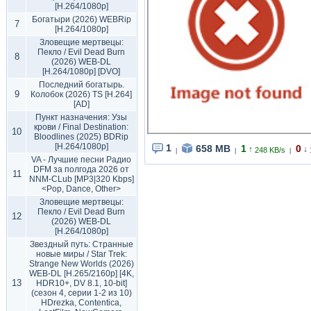
[H.264/1080p]
Богатыри (2026) WEBRip
7
[H.264/1080p]
Зловещие мертвецы:
Пекло / Evil Dead Burn
8
(2026) WEB-DL
[H.264/1080p] [DVO]
Последний богатырь.
9
Колобок (2026) TS [H.264]
[AD]
Пункт назначения: Узы
крови / Final Destination:
10
Bloodlines (2025) BDRip
[H.264/1080p]
1
658 MB
1
0
↑
↓
248 KB/s
|
|
|
VA - Лучшие песни Радио
DFM за полгода 2026 от
11
NNM-CLub [MP3|320 Kbps]
<Pop, Dance, Other>
Зловещие мертвецы:
Пекло / Evil Dead Burn
12
(2026) WEB-DL
[H.264/1080p]
Звездный путь: Странные
новые миры / Star Trek:
Strange New Worlds (2026)
WEB-DL [H.265/2160p] [4K,
13
HDR10+, DV 8.1, 10-bit]
(сезон 4, серии 1-2 из 10)
HDrezka, Contentica,