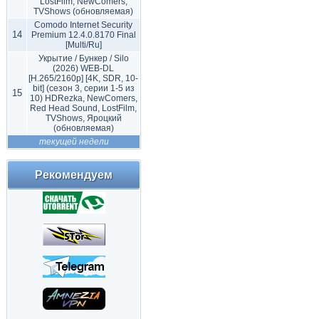
LostFilm, NewComers,
TVShows (обновляемая)
Comodo Internet Security
14
Premium 12.4.0.8170 Final
[Multi/Ru]
Укрытие / Бункер / Silo
(2026) WEB-DL
[H.265/2160p] [4K, SDR, 10-
bit] (сезон 3, серии 1-5 из
15
10) HDRezka, NewComers,
Red Head Sound, LostFilm,
TVShows, Яроцкий
(обновляемая)
текущей недели
Рекомендуем