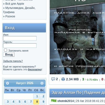
»
Всё для Apple
»
Мультимедиа, Дизайн,
Графика
»
Разное
Вход
Имя:
Пароль:
Запомнить меня
Забыли пароль?
Ещё не зарегистрированы?
Можете сделать это
бесплатно
!
2
2.34 MB
3
0
↑
0.75 KB/s
|
|
|
Август
2026
Пн
Вт
Ср
Чт
Пт
Сб
Вс
Эдгар Аллан По | Падение д
1
2
ohotnik2014
| 29 Авг 2018 06:41:23
3
4
5
6
7
8
9