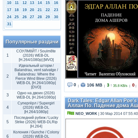
10
11
12
13
14
15
16
17
18
19
20
21
22
23
24
25
26
27
28
29
30
31
Популярные раздачи
СОУЛМ8ЙТ / Soulm8te
1
(2026) WEB-DL
[H.264/1080p] [MVO]
Идеальный шторм /
Balandrau, vent salvatge /
Balandrau: Where the
2
Fierce Wind Blew (2026)
WEB-DL [H.264/1080p]
0
106 MB
3
0
↑
35.8 KB/s
|
|
|
|
[DVO]
Одно на двоих (2026)
3
WEB-DL [H.264/1080p]
Dark Tales: Edgar Allan Poe's
Супергёрл / Supergirl
Аллан По. Падение дома Ашеро
4
(2026) WEB-DL
[H.264/1080p]
NEO_WORK
| 30 Мар 2014 07:55:40
Последний рубеж / Lucky
5
Strike (2026) WEB-DLRip
[H.264]
Колония / Gunche / Colony
6
(2026) WEB-DL