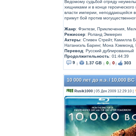
Ведомому судьбой отряду неумелых
хищниками и в конце героического
власти империи, неподдающейся во
примут бой против могущественного
Жанр
: Фэнтези, Приключения, Ме
Режиссер
: Роланд Эммерих
Актеры
: Стивен Стрейт, Камилла 
Натаниэль Баринг, Мона Хэммонд, 
Перевод
: Русский дублированный
Продолжительность
: 01:44:39
9
1.37 GB
0
0
303
|
|
|
|
10 000 лет до н.э. / 10,000 B
Rusik1000
| 05 Дек 2009 12:29:10
|