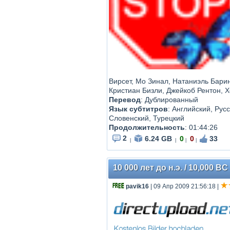
Вирсет, Мо Зинал, Натаниэль Бари
Кристиан Бизли, Джейкоб Рентон, Х
Перевод
:
Дублированный
Язык субтитров
: Английский, Рус
Словенский, Турецкий
Продолжительность
:
01:44:26
2
6.24 GB
0
0
33
|
|
|
|
10 000 лет до н.э. / 10,000 B
pavik16
| 09 Апр 2009 21:56:18
|