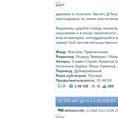
деревню и похитило Эволет, Д’Леху
проследовать за этими властелина
Ведомому судьбой отряду неумелых
хищниками и в конце героического
власти империи, неподдающейся во
примут бой против могущественного
Жанр
: Фэнтези, Приключения
Режиссер
: Роланд Эммерих / Rola
Актеры
: Стивен Стрейт, Камилла 
Натаниэль Баринг, Мона Хэммонд, 
Перевод
: Дублированный
Язык субтитров
: Русские
Продолжительность
: 01:48:55
2
1.46 GB
0
0
260
|
|
|
|
10 000 лет до н.э. / 10,000 BC
deftoneschik
| 12 Май 2011 10:08:2