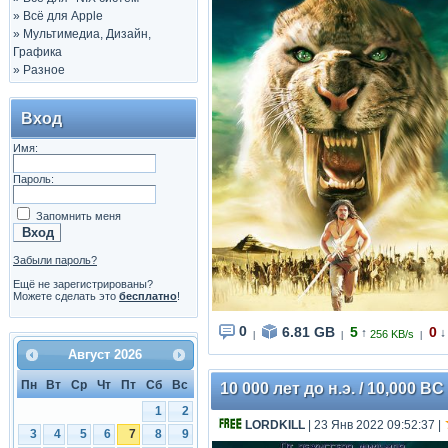
»
Всё для Apple
»
Мультимедиа, Дизайн,
Графика
»
Разное
Вход
Имя:
Пароль:
Запомнить меня
Забыли пароль?
Ещё не зарегистрированы?
Можете сделать это
бесплатно
!
0
6.81 GB
5
0
↑
↓
256 KB/s
|
|
|
Август
2026
Пн
Вт
Ср
Чт
Пт
Сб
Вс
10 000 лет до н.э. / 10,000 B
1
2
LORDKILL
| 23 Янв 2022 09:52:37
|
3
4
5
6
7
8
9