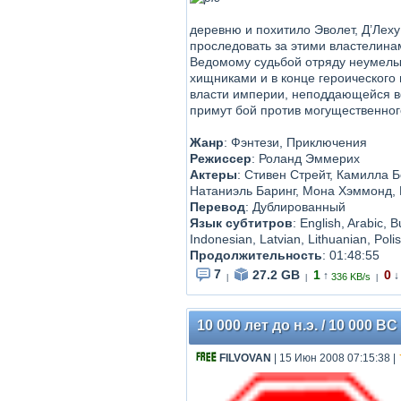
деревню и похитило Эволет, Д’Леху
проследовать за этими властелина
Ведомому судьбой отряду неумелых
хищниками и в конце героического
власти империи, неподдающейся во
примут бой против могущественного
Жанр
: Фэнтези, Приключения
Режиссер
: Роланд Эммерих
Актеры
: Стивен Стрейт, Камилла 
Натаниэль Баринг, Мона Хэммонд, 
Перевод
: Дублированный
Язык субтитров
: English, Arabic, 
Indonesian, Latvian, Lithuanian, Pol
Продолжительность
: 01:48:55
7
27.2 GB
1
0
↑
↓
336 KB/s
|
|
|
10 000 лет до н.э. / 10 000 B
FILVOVAN
| 15 Июн 2008 07:15:38
|