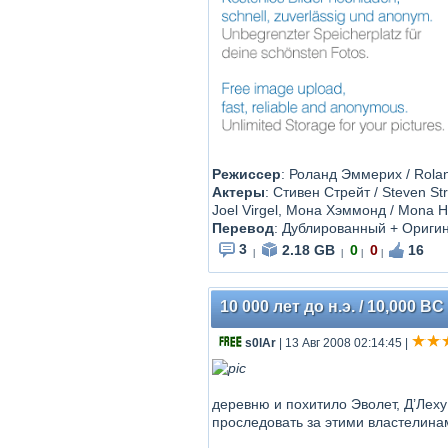
Режиссер
: Роланд Эммерих / Rola
Актеры
: Стивен Стрейт / Steven Str
Joel Virgel, Мона Хэммонд / Mona 
Перевод
: Дублированный + Ориги
3
2.18 GB
0
0
16
|
|
|
|
10 000 лет до н.э. / 10,000 B
s0lAr
| 13 Авг 2008 02:14:45
|
деревню и похитило Эволет, Д’Леху
проследовать за этими властелина