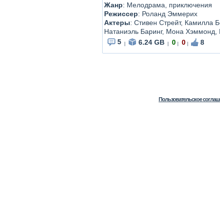
Жанр
: Мелодрама, приключения
Режиссер
: Роланд Эммерих
Актеры
: Стивен Стрейт, Камилла 
Натаниэль Баринг, Мона Хэммонд, 
5
6.24 GB
0
0
8
|
|
|
|
Пользовательское соглаш