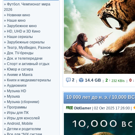
»
Футбол. Чемпионат мира
2026
»
Новинки кино
»
Наше кино
»
Зарубежное кино
»
HD, UHD и 3D Кино
»
Наши сериалы
»
Зарубежные сериалы
»
Театр, МузВидео, Разное
»
Док. TV-бренды
»
Док. и телепередачи
»
Спорт и активный отдых
»
Юмор и сатира
»
Аниме и Манга
2
14.4 GB
2
0
»
Книги и медиаматериалы
↑
↓
232 KB/s
|
|
|
»
Аудиокниги
»
Музыка HD
»
Музыка
10 000 лет до н. э. / 10,000 B
»
Музыка (сборники)
»
Программы
OldGamer
| 02 Окт 2025 17:26:00
|
»
Игры для ПК
»
Игры для консолей
»
Android, Mobile
»
Детям и родителям
»
Все для *NIX систем