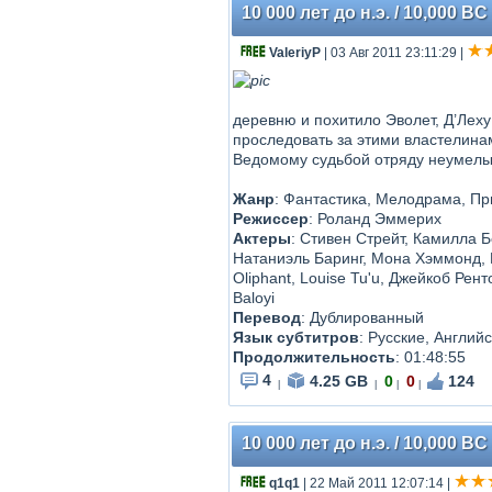
10 000 лет до н.э. / 10,000 B
ValeriyP
| 03 Авг 2011 23:11:29
|
деревню и похитило Эволет, Д’Леху
проследовать за этими властелина
Ведомому судьбой отряду неумелы
Жанр
: Фантастика, Мелодрама, П
Режиссер
: Роланд Эммерих
Актеры
: Стивен Стрейт, Камилла Б
Натаниэль Баринг, Мона Хэммонд, 
Oliphant, Louise Tu'u, Джейкоб Рент
Baloyi
Перевод
: Дублированный
Язык субтитров
: Русские, Англий
Продолжительность
: 01:48:55
4
4.25 GB
0
0
124
|
|
|
|
10 000 лет до н.э. / 10,000 B
q1q1
| 22 Май 2011 12:07:14
|