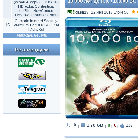
10 000 лет до н.э. / 10,000 B
(сезон 4, серии 1-2 из 10)
HDrezka, Contentica,
LostFilm, NewComers,
gash15
| 22 Янв 2017 14:44:56
|
TVShows (обновляемая)
Comodo Internet Security
15
Premium 12.4.0.8170 Final
[Multi/Ru]
текущей недели
Рекомендуем
0
1.78 GB
0
0
137
|
|
|
|