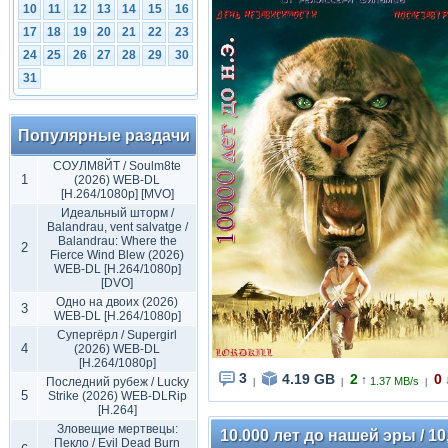
10
11
12
13
14
15
16
17
18
19
20
21
22
23
24
25
26
27
28
29
30
31
Популярные раздачи
СОУЛМ8ЙТ / Soulm8te
1
(2026) WEB-DL
[H.264/1080p] [MVO]
Идеальный шторм /
Balandrau, vent salvatge /
Balandrau: Where the
2
Fierce Wind Blew (2026)
WEB-DL [H.264/1080p]
[DVO]
Одно на двоих (2026)
3
WEB-DL [H.264/1080p]
Супергёрл / Supergirl
4
(2026) WEB-DL
[H.264/1080p]
3
4.19 GB
2
0
↑
Последний рубеж / Lucky
1.37 MB/s
|
|
|
5
Strike (2026) WEB-DLRip
[H.264]
Зловещие мертвецы:
10.000 лет до нашей эры / 10,
Пекло / Evil Dead Burn