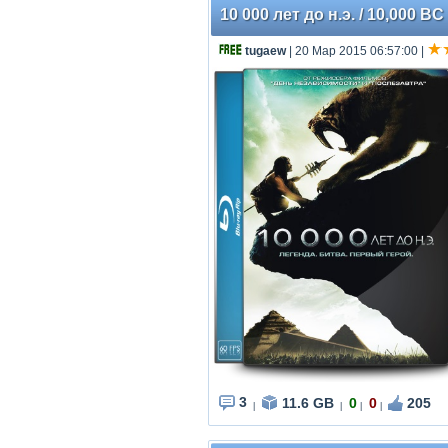
10 000 лет до н.э. / 10,000 B
tugaew
| 20 Мар 2015 06:57:00
|
3
11.6 GB
0
0
205
|
|
|
|