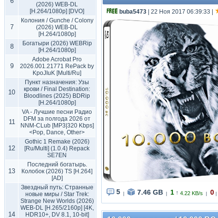
6
(2026) WEB-DL
[H.264/1080p] [DVO]
buba5473
| 22 Ноя 2017 06:39:33
|
Колония / Gunche / Colony
7
(2026) WEB-DL
[H.264/1080p]
Богатыри (2026) WEBRip
8
[H.264/1080p]
Adobe Acrobat Pro
9
2026.001.21771 RePack by
KpoJIuK [Multi/Ru]
Пункт назначения: Узы
крови / Final Destination:
10
Bloodlines (2025) BDRip
[H.264/1080p]
VA - Лучшие песни Радио
DFM за полгода 2026 от
11
NNM-CLub [MP3|320 Kbps]
<Pop, Dance, Other>
Gothic 1 Remake (2026)
12
[Ru/Multi] (1.0.4) Repack
SE7EN
Последний богатырь.
13
Колобок (2026) TS [H.264]
[AD]
Звездный путь: Странные
5
7.46 GB
1
0
↑
4.22 KB/s
новые миры / Star Trek:
|
|
|
|
Strange New Worlds (2026)
WEB-DL [H.265/2160p] [4K,
14
HDR10+, DV 8.1, 10-bit]