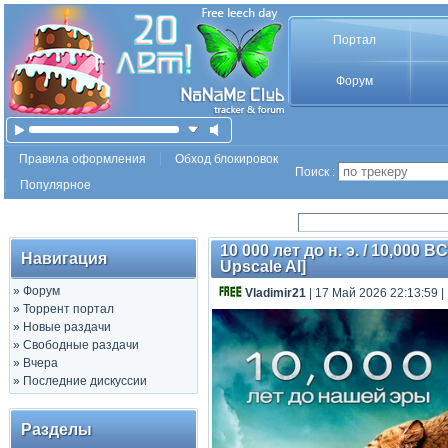
Портал
Форум
Правила оформления
Обход блокировок
Поиск :
Популярное
10 000 лет до н. э. / 10,000 
Навигация
Upscale AI]
»
Форум
Vladimir21
| 17 Май 2026 22:13:59
|
»
Торрент портал
»
Новые раздачи
»
Свободные раздачи
»
Вчера
»
Последние дискуссии
Разделы