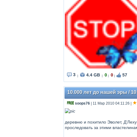
3
4.4 GB
0
0
57
|
|
|
|
10.000 лет до нашей эры / 1
soops76
| 11 Мар 2010 04:11:26
|
деревню и похитило Эволет, Д’Леху
проследовать за этими властелина