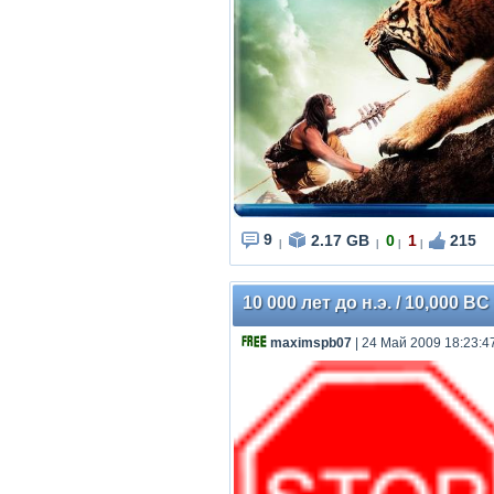
9
2.17 GB
0
1
215
|
|
|
|
10 000 лет до н.э. / 10,000 B
maximspb07
| 24 Май 2009 18:23:4