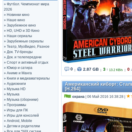
»
Футбол. Чемпионат мира
2026
»
Новинки кино
»
Наше кино
»
Зарубежное кино
»
HD, UHD и 3D Кино
»
Наши сериалы
»
Зарубежные сериалы
»
Театр, МузВидео, Разное
»
Док. TV-бренды
»
Док. и телепередачи
»
Спорт и активный отдых
»
Юмор и сатира
0
2.87 GB
3
0
↑
13.2 KB/s
|
|
|
»
Аниме и Манга
»
Книги и медиаматериалы
»
Аудиокниги
Американский киборг: Стальн
[H.264]
»
Музыка HD
»
Музыка
охрана
| 06 Май 2016 16:38:28
|
»
Музыка (сборники)
»
Программы
»
Игры для ПК
»
Игры для консолей
»
Android, Mobile
»
Детям и родителям
»
Все для *NIX систем