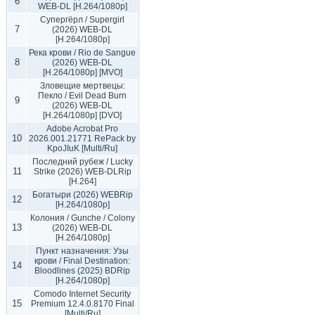
6
WEB-DL [H.264/1080p]
Супергёрл / Supergirl
7
(2026) WEB-DL
[H.264/1080p]
Река крови / Rio de Sangue
8
(2026) WEB-DL
[H.264/1080p] [MVO]
Зловещие мертвецы:
Пекло / Evil Dead Burn
9
(2026) WEB-DL
[H.264/1080p] [DVO]
Adobe Acrobat Pro
10
2026.001.21771 RePack by
KpoJIuK [Multi/Ru]
Последний рубеж / Lucky
11
Strike (2026) WEB-DLRip
[H.264]
Богатыри (2026) WEBRip
12
[H.264/1080p]
Колония / Gunche / Colony
13
(2026) WEB-DL
[H.264/1080p]
Пункт назначения: Узы
крови / Final Destination:
14
Bloodlines (2025) BDRip
[H.264/1080p]
Comodo Internet Security
15
Premium 12.4.0.8170 Final
[Multi/Ru]