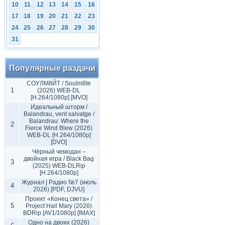
10
11
12
13
14
15
16
17
18
19
20
21
22
23
24
25
26
27
28
29
30
31
Популярные раздачи
СОУЛМ8ЙТ / Soulm8te
1
(2026) WEB-DL
[H.264/1080p] [MVO]
Идеальный шторм /
Balandrau, vent salvatge /
Balandrau: Where the
2
Fierce Wind Blew (2026)
WEB-DL [H.264/1080p]
[DVO]
Чёрный чемодан –
двойная игра / Black Bag
3
(2025) WEB-DLRip
[H.264/1080p]
Журнал | Радио №7 (июль
4
2026) [PDF, DJVU]
Проект «Конец света» /
5
Project Hail Mary (2026)
BDRip [AV1/1080p] [IMAX]
Одно на двоих (2026)