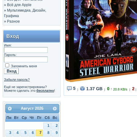
»
Всё для Apple
»
Мультимедиа, Дизайн,
Графика
»
Разное
Вход
Имя:
Пароль:
Запомнить меня
Забыли пароль?
Ещё не зарегистрированы?
5
1.37 GB
0
2
↑
20.8 KB/s
|
|
|
|
Можете сделать это
бесплатно
!
Август
2026
Пн
Вт
Ср
Чт
Пт
Сб
Вс
1
2
3
4
5
6
7
8
9