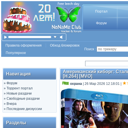
Портал
Форум
Правила оформления
Обход блокировок
Поиск :
Популярное
Американский киборг: Стальн
Навигация
[H.264] [MVO]
»
Форум
охрана
| 26 Мар 2026 12:18:01
|
»
Торрент портал
»
Новые раздачи
»
Свободные раздачи
»
Вчера
»
Последние дискуссии
Разделы