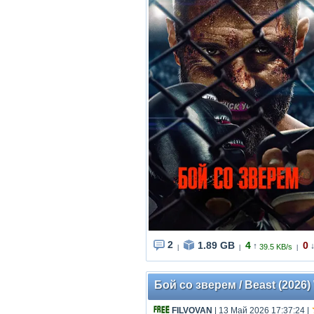
2
1.89 GB
4
0
↑
39.5 KB/s
|
|
|
Бой со зверем / Beast (2026)
FILVOVAN
| 13 Май 2026 17:37:24
|