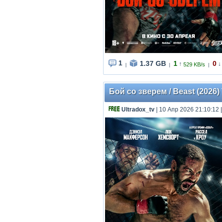
1
1.37 GB
1
0
↑
↓
529 KB/s
|
|
|
Бой со зверем / Beast (2026) 
Ultradox_tv
| 10 Апр 2026 21:10:12