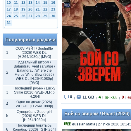
10
11
12
13
14
15
16
17
18
19
20
21
22
23
24
25
26
27
28
29
30
31
Популярные раздачи
СОУЛМ8ЙТ / Soulm8te
1
(2026) WEB-DL
[H.264/1080p] [MVO]
Идеальный шторм /
Balandrau, vent salvatge /
Balandrau: Where the
2
Fierce Wind Blew (2026)
WEB-DL [H.264/1080p]
[DVO]
Последний рубеж / Lucky
3
Strike (2026) WEB-DLRip
[H.264]
0
11 GB
4
0
↑
↓
454 KB/s
69
|
|
|
Одно на двоих (2026)
4
WEB-DL [H.264/1080p]
Супергёрл / Supergirl
Бой со зверем / Beast (2026)
5
(2026) WEB-DL
[H.264/1080p]
Russian Mafia
| 27 Июн 2026 18:14:
Последний богатырь.
6
Колобок (2026) TS [H.264]