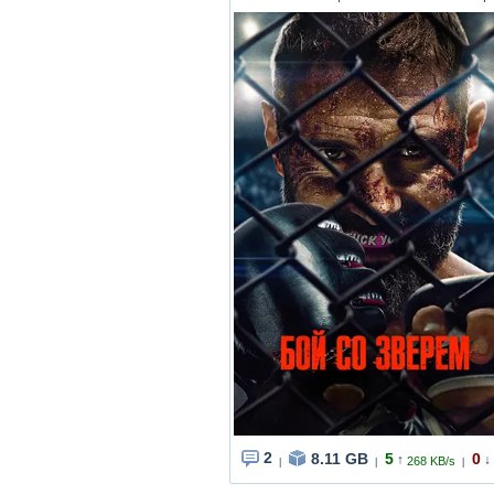
2
8.11 GB
5
0
↑
↓
268 KB/s
|
|
|