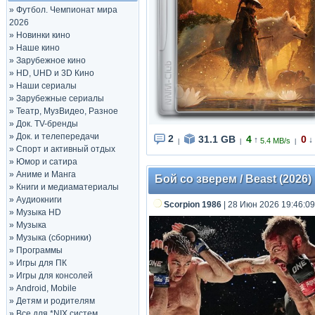
»
Футбол. Чемпионат мира
2026
»
Новинки кино
»
Наше кино
»
Зарубежное кино
»
HD, UHD и 3D Кино
»
Наши сериалы
»
Зарубежные сериалы
»
Театр, МузВидео, Разное
»
Док. TV-бренды
»
Док. и телепередачи
2
31.1 GB
4
0
↑
↓
5.4 MB/s
|
|
|
»
Спорт и активный отдых
»
Юмор и сатира
»
Аниме и Манга
Бой со зверем / Beast (2026)
»
Книги и медиаматериалы
»
Аудиокниги
Scorpion 1986
| 28 Июн 2026 19:46:09
»
Музыка HD
»
Музыка
»
Музыка (сборники)
»
Программы
»
Игры для ПК
»
Игры для консолей
»
Android, Mobile
»
Детям и родителям
»
Все для *NIX систем