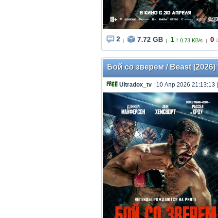
2
7.72 GB
1
0
↑
0.73 KB/s
|
|
|
Бой со зверем / Beast (2026) 
Ultradox_tv
| 10 Апр 2026 21:13:13