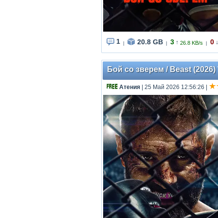
1
20.8 GB
3
0
↑
26.8 KB/s
|
|
|
Бой со зверем / Beast (2026
Атения
| 25 Май 2026 12:56:26
|