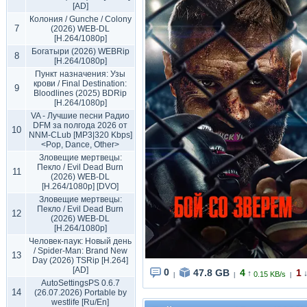
[AD]
Колония / Gunche / Colony
7
(2026) WEB-DL
[H.264/1080p]
Богатыри (2026) WEBRip
8
[H.264/1080p]
Пункт назначения: Узы
крови / Final Destination:
9
Bloodlines (2025) BDRip
[H.264/1080p]
VA - Лучшие песни Радио
DFM за полгода 2026 от
10
NNM-CLub [MP3|320 Kbps]
<Pop, Dance, Other>
Зловещие мертвецы:
Пекло / Evil Dead Burn
11
(2026) WEB-DL
[H.264/1080p] [DVO]
Зловещие мертвецы:
Пекло / Evil Dead Burn
12
(2026) WEB-DL
[H.264/1080p]
Человек-паук: Новый день
/ Spider-Man: Brand New
13
Day (2026) TSRip [H.264]
[AD]
0
47.8 GB
4
1
↑
0.15 KB/s
|
|
|
AutoSettingsPS 0.6.7
14
(26.07.2026) Portable by
westlife [Ru/En]