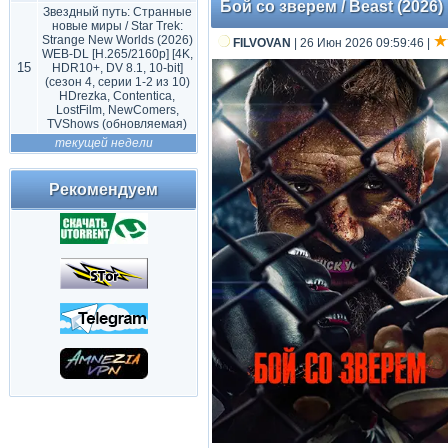
Бой со зверем / Beast (2026)
Звездный путь: Странные
новые миры / Star Trek:
Strange New Worlds (2026)
FILVOVAN
| 26 Июн 2026 09:59:46
|
WEB-DL [H.265/2160p] [4K,
15
HDR10+, DV 8.1, 10-bit]
(сезон 4, серии 1-2 из 10)
HDrezka, Contentica,
LostFilm, NewComers,
TVShows (обновляемая)
текущей недели
Рекомендуем