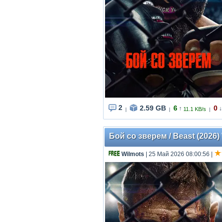
2
2.59 GB
6
0
↑
↓
11.1 KB/s
|
|
|
Бой со зверем / Beast (2026)
Wilmots
| 25 Май 2026 08:00:56
|