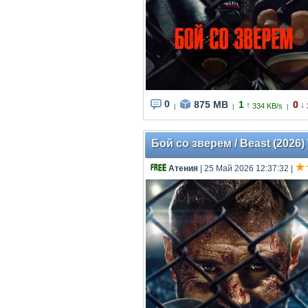
0
875 MB
1
0
↑
↓
334 KB/s
|
|
|
Бой со зверем / Beast (2026
Атения
| 25 Май 2026 12:37:32
|