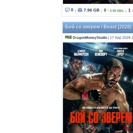
0
7.96 GB
0
1
↑
0.95 KB/s
|
|
|
Бой со зверем / Beast (2026) 
DragonMoneyStudio
| 17 Апр 2026 