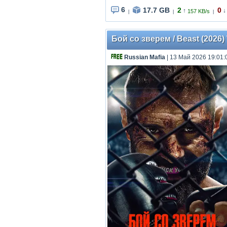
6
17.7 GB
2
0
↑
↓
157 KB/s
|
|
|
Бой со зверем / Beast (2026) 
Russian Mafia
| 13 Май 2026 19:01: