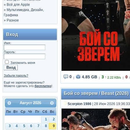
»
Всё для Apple
»
Мультимедиа, Дизайн,
Графика
»
Разное
Вход
Имя:
Пароль:
Запомнить меня
Забыли пароль?
0
4.85 GB
3
0
↑
2.22 KB/s
|
|
|
Ещё не зарегистрированы?
Можете сделать это
бесплатно
!
Бой со зверем / Beast (2026)
Август
2026
Scorpion 1986
| 28 Июн 2026 19:36:33
Пн
Вт
Ср
Чт
Пт
Сб
Вс
1
2
3
4
5
6
7
8
9