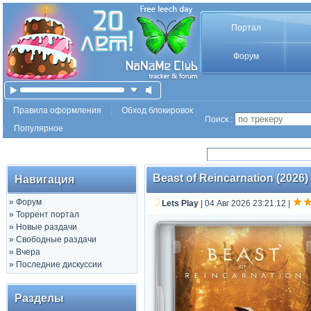
Портал
Форум
Правила оформления
Обход блокировок
Поиск :
Популярное
Beast of Reincarnation (2026) 
Навигация
»
Форум
Lets Play
| 04 Авг 2026 23:21:12
|
»
Торрент портал
»
Новые раздачи
»
Свободные раздачи
»
Вчера
»
Последние дискуссии
Разделы