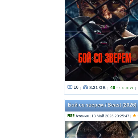
10
8.31 GB
46
↑
1.16 KB/s
|
|
|
Бой со зверем / Beast (2026
Атения
| 13 Май 2026 20:25:47
|