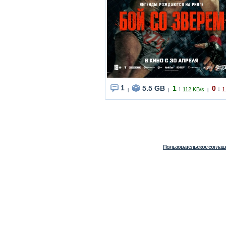
1
5.5 GB
1
0
↑
↓
112 KB/s
1
|
|
|
Пользовательское соглаш