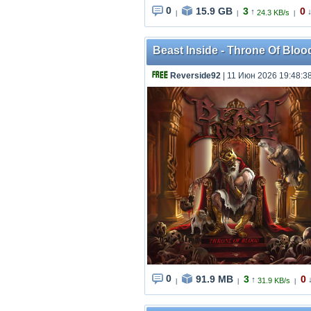
0
15.9 GB
3
0
↑
24.3 KB/s
|
|
|
Beast Inside - Throne Of Bloo
Reverside92
| 11 Июн 2026 19:48:3
0
91.9 MB
3
0
↑
31.9 KB/s
|
|
|