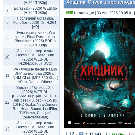
Хищник. Спуск в преисподнюю
[H.264/1080p]
Богатыри (2026) WEBRip
7
[H.264/1080p]
Ultradox_tv
| 03 Апр 2026 19:05:01
Последний богатырь.
8
Колобок (2026) TS [H.264]
[AD]
Пункт назначения: Узы
крови / Final Destination:
9
Bloodlines (2025) BDRip
[H.264/1080p]
Зловещие мертвецы:
Пекло / Evil Dead Burn
10
(2026) WEB-DL
[H.264/1080p] [DVO]
VA - Лучшие песни Радио
DFM за полгода 2026 от
11
NNM-CLub [MP3|320 Kbps]
<Pop, Dance, Other>
Укрытие / Бункер / Silo
(2026) WEB-DL
[H.265/2160p] [4K, SDR, 10-
bit] (сезон 3, серии 1-5 из
12
10) HDRezka, NewComers,
Red Head Sound, LostFilm,
TVShows, Яроцкий
(обновляемая)
Зловещие мертвецы:
Пекло / Evil Dead Burn
13
(2026) WEB-DL
2
1.37 GB
1
0
↑
↓
162 KB/s