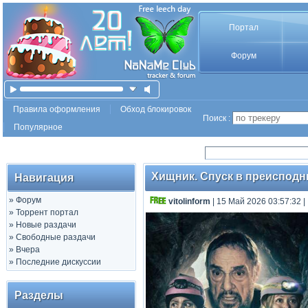
Портал
Форум
Правила оформления
Обход блокировок
Поиск :
Популярное
Хищник. Спуск в преисподню
Навигация
»
Форум
vitolinform
| 15 Май 2026 03:57:32
|
»
Торрент портал
»
Новые раздачи
»
Свободные раздачи
»
Вчера
»
Последние дискуссии
Разделы