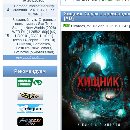
[H.264/1080p]
|
|
|
Comodo Internet Security
14
Premium 12.4.0.8170 Final
Хищник. Спуск в преисподнюю
[Multi/Ru]
[AD]
Звездный путь: Странные
новые миры / Star Trek:
Ultradox_tv
| 03 Апр 2026 19:02:42
Strange New Worlds (2026)
WEB-DL [H.265/2160p] [4K,
15
HDR10+, DV 8.1, 10-bit]
(сезон 4, серии 1-2 из 10)
HDrezka, Contentica,
LostFilm, NewComers,
TVShows (обновляемая)
текущей недели
Рекомендуем