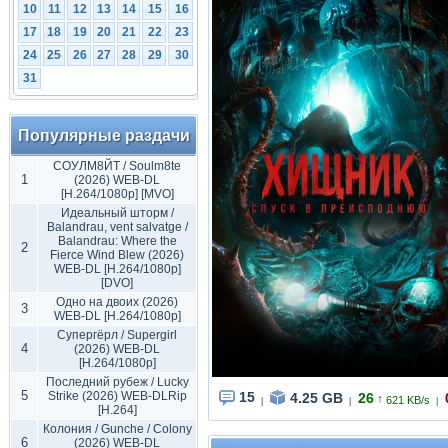
10
11
12
13
14
15
16
17
18
19
20
21
22
23
24
25
26
27
28
29
30
31
Популярные раздачи
СОУЛМ8ЙТ / Soulm8te
1
(2026) WEB-DL
[H.264/1080p] [MVO]
Идеальный шторм /
Balandrau, vent salvatge /
Balandrau: Where the
2
Fierce Wind Blew (2026)
WEB-DL [H.264/1080p]
[DVO]
Одно на двоих (2026)
3
WEB-DL [H.264/1080p]
Супергёрл / Supergirl
4
(2026) WEB-DL
[H.264/1080p]
Последний рубеж / Lucky
5
Strike (2026) WEB-DLRip
15
4.25 GB
26
↑
621 KB/s
|
|
|
[H.264]
Колония / Gunche / Colony
6
(2026) WEB-DL