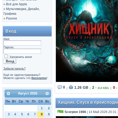
»
Всё для Apple
»
Мультимедиа, Дизайн,
Графика
»
Разное
Вход
Имя:
Пароль:
Запомнить меня
Забыли пароль?
Ещё не зарегистрированы?
Можете сделать это
бесплатно
!
0
1.26 GB
2
0
↑
↓
414 KB/s
|
|
|
Август
2026
Пн
Вт
Ср
Чт
Пт
Сб
Вс
Хищник. Спуск в преисподню
1
2
Scorpion 1986
| 14 Май 2026 20:31:
3
4
5
6
7
8
9