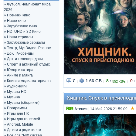
»
Футбол. Чемпионат мира
2026
»
Новинки кино
»
Наше кино
»
Зарубежное кино
»
HD, UHD и 3D Кино
»
Наши сериалы
»
Зарубежные сериалы
»
Театр, МузВидео, Разное
»
Док. TV-бренды
»
Док. и телепередачи
»
Спорт и активный отдых
»
Юмор и сатира
»
Аниме и Манга
7
1.66 GB
8
0
»
Книги и медиаматериалы
↑
↓
552 KB/s
|
|
|
»
Аудиокниги
»
Музыка HD
»
Музыка
Хищник. Спуск в преисподню
»
Музыка (сборники)
»
Программы
Атения
| 14 Май 2026 21:59:09
|
»
Игры для ПК
»
Игры для консолей
»
Android, Mobile
»
Детям и родителям
»
Все для *NIX систем