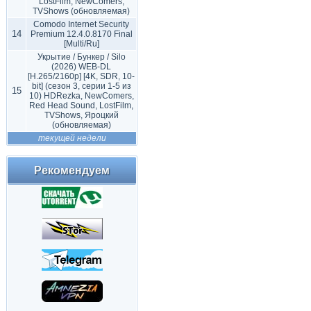
LostFilm, NewComers,
TVShows (обновляемая)
Comodo Internet Security
14
Premium 12.4.0.8170 Final
[Multi/Ru]
Укрытие / Бункер / Silo
(2026) WEB-DL
[H.265/2160p] [4K, SDR, 10-
bit] (сезон 3, серии 1-5 из
15
10) HDRezka, NewComers,
Red Head Sound, LostFilm,
TVShows, Яроцкий
(обновляемая)
текущей недели
Рекомендуем