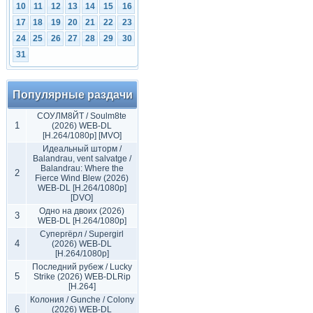
10
11
12
13
14
15
16
17
18
19
20
21
22
23
24
25
26
27
28
29
30
31
Популярные раздачи
СОУЛМ8ЙТ / Soulm8te
1
(2026) WEB-DL
[H.264/1080p] [MVO]
Идеальный шторм /
Balandrau, vent salvatge /
Balandrau: Where the
2
Fierce Wind Blew (2026)
WEB-DL [H.264/1080p]
[DVO]
Одно на двоих (2026)
3
WEB-DL [H.264/1080p]
Супергёрл / Supergirl
4
(2026) WEB-DL
[H.264/1080p]
Последний рубеж / Lucky
5
Strike (2026) WEB-DLRip
[H.264]
Колония / Gunche / Colony
6
(2026) WEB-DL