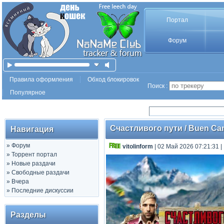
Портал
Форум
Правила оформления
Обход блокировок
Поиск :
Популярное
Счастливого пути / Buen Cam
Навигация
»
Форум
vitolinform
| 02 Май 2026 07:21:31
|
»
Торрент портал
»
Новые раздачи
»
Свободные раздачи
»
Вчера
»
Последние дискуссии
Разделы