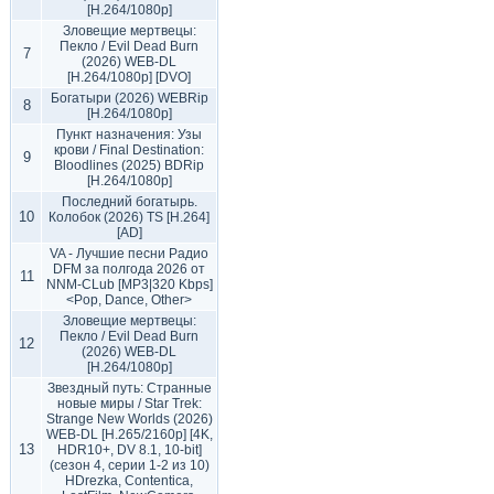
[H.264/1080p]
Зловещие мертвецы:
Пекло / Evil Dead Burn
7
(2026) WEB-DL
[H.264/1080p] [DVO]
Богатыри (2026) WEBRip
8
[H.264/1080p]
Пункт назначения: Узы
крови / Final Destination:
9
Bloodlines (2025) BDRip
[H.264/1080p]
Последний богатырь.
10
Колобок (2026) TS [H.264]
[AD]
VA - Лучшие песни Радио
DFM за полгода 2026 от
11
NNM-CLub [MP3|320 Kbps]
<Pop, Dance, Other>
Зловещие мертвецы:
Пекло / Evil Dead Burn
12
(2026) WEB-DL
[H.264/1080p]
Звездный путь: Странные
новые миры / Star Trek:
Strange New Worlds (2026)
WEB-DL [H.265/2160p] [4K,
13
HDR10+, DV 8.1, 10-bit]
(сезон 4, серии 1-2 из 10)
HDrezka, Contentica,