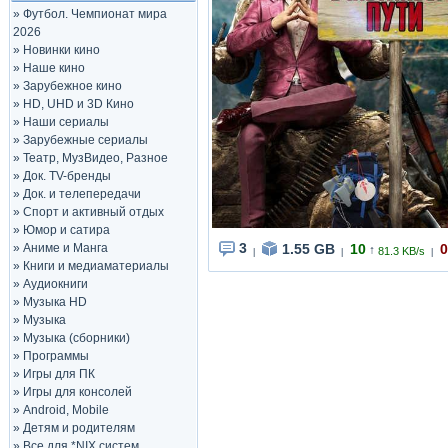
»
Футбол. Чемпионат мира
2026
»
Новинки кино
»
Наше кино
»
Зарубежное кино
»
HD, UHD и 3D Кино
»
Наши сериалы
»
Зарубежные сериалы
»
Театр, МузВидео, Разное
»
Док. TV-бренды
»
Док. и телепередачи
»
Спорт и активный отдых
»
Юмор и сатира
3
1.55 GB
10
0
»
Аниме и Манга
↑
81.3 KB/s
|
|
|
»
Книги и медиаматериалы
»
Аудиокниги
»
Музыка HD
»
Музыка
»
Музыка (сборники)
»
Программы
»
Игры для ПК
»
Игры для консолей
»
Android, Mobile
»
Детям и родителям
»
Все для *NIX систем