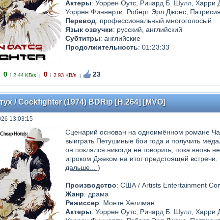
Актеры
: Уоррен Оутс, Ричард Б. Шулл, Харри 
Уоррен Финнерти, Роберт Эрл Джонс, Патриси
Перевод
: профессиональный многоголосый
Язык озвучки
: русский, английский
Субтитры
: английские
Продолжительность
: 01:23:33
0
0
23
↑
↓
2.44 KB/s
2.93 KB/s
|
|
х / Cockfighter (1974) BDRip [H.264] [MVO]
026 13:03:15
Сценарий основан на одноимённом романе Ча
выиграть Петушиные бои года и получить медал
он поклялся никогда не говорить, пока вновь н
игроком Джеком на итог предстоящей встречи. 
дальше...
)
Производство
: США / Artists Entertainment Co
Жанр
: драма
Режиссер
: Монте Хеллман
Актеры
: Уоррен Оутс, Ричард Б. Шулл, Харри 