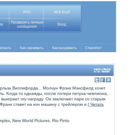
RSS
Мой Клуб
Проверить личные
ия
Вход
сообщения
 искать
Как скачивать
Как раздавать
Спасибо!
рльза Виллифорда... Молчун Фрэнк Мэнсфилд хочет
ь. Когда-то однажды, после потери петуха-чемпиона,
е выиграет эту награду. Он заключает пари со старым
Франк ставит на кон машину с трейлером и (
Читать
mplex, New World Pictures, Rio Pinto