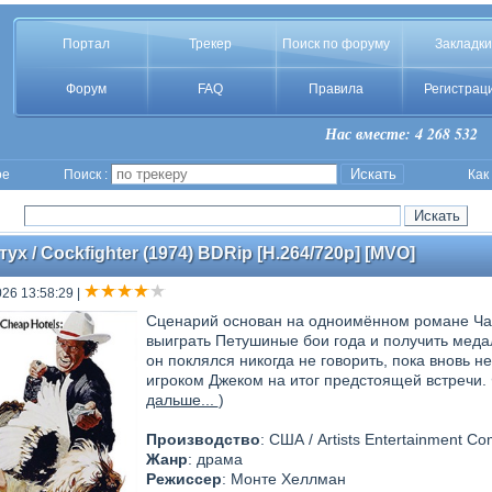
Портал
Трекер
Поиск по форуму
Закладки
Форум
FAQ
Правила
Регистрац
Нас вместе: 4 268 532
ое
Поиск :
Как
х / Cockfighter (1974) BDRip [H.264/720p] [MVO]
026 13:58:29
|
Сценарий основан на одноимённом романе Ча
выиграть Петушиные бои года и получить медал
он поклялся никогда не говорить, пока вновь н
игроком Джеком на итог предстоящей встречи. 
дальше...
)
Производство
: США / Artists Entertainment Co
Жанр
: драма
Режиссер
: Монте Хеллман