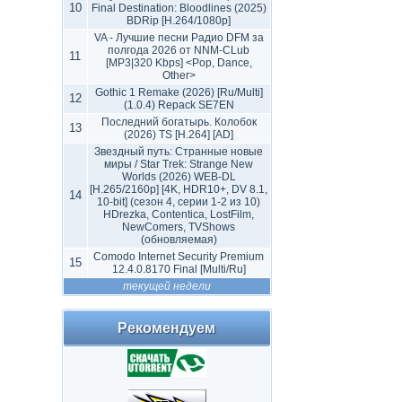
10
Final Destination: Bloodlines (2025)
BDRip [H.264/1080p]
VA - Лучшие песни Радио DFM за
полгода 2026 от NNM-CLub
11
[MP3|320 Kbps] <Pop, Dance,
Other>
Gothic 1 Remake (2026) [Ru/Multi]
12
(1.0.4) Repack SE7EN
Последний богатырь. Колобок
13
(2026) TS [H.264] [AD]
Звездный путь: Странные новые
миры / Star Trek: Strange New
Worlds (2026) WEB-DL
[H.265/2160p] [4K, HDR10+, DV 8.1,
14
10-bit] (сезон 4, серии 1-2 из 10)
HDrezka, Contentica, LostFilm,
NewComers, TVShows
(обновляемая)
Comodo Internet Security Premium
15
12.4.0.8170 Final [Multi/Ru]
текущей недели
Рекомендуем