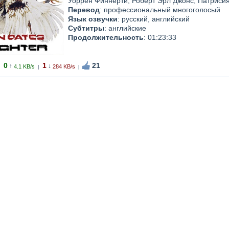
Уоррен Финнерти, Роберт Эрл Джонс, Патриси
Перевод
: профессиональный многоголосый
Язык озвучки
: русский, английский
Субтитры
: английские
Продолжительность
: 01:23:33
0
1
21
↑
↓
4.1 KB/s
284 KB/s
|
|