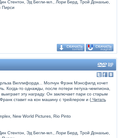
Дин Стентон, Эд Бегли-мл., Лори Берд, Трой Донахью,
я Пирси
рльза Виллифорда... Молчун Фрэнк Мэнсфилд хочет
ь. Когда-то однажды, после потери петуха-чемпиона,
е выиграет эту награду. Он заключает пари со старым
Франк ставит на кон машину с трейлером и (
Читать
mplex, New World Pictures, Rio Pinto
Дин Стентон, Эд Бегли-мл., Лори Берд, Трой Донахью,