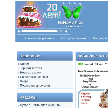
Правила оформления
Обход блокировок
Популярн
Бойцовский пету
Навигация
»
Форум
msltel
| 01 Апр 2
»
Торрент портал
»
Новые раздачи
»
Свободные раздачи
»
Вчера
»
Последние дискуссии
Разделы
»
Футбол. Чемпионат мира 2026