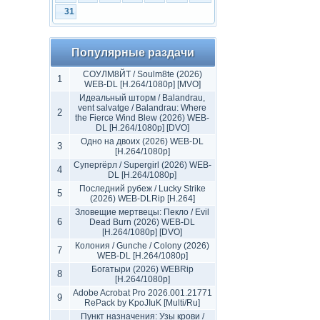
31
Популярные раздачи
СОУЛМ8ЙТ / Soulm8te (2026)
1
WEB-DL [H.264/1080p] [MVO]
Идеальный шторм / Balandrau,
vent salvatge / Balandrau: Where
2
the Fierce Wind Blew (2026) WEB-
DL [H.264/1080p] [DVO]
Одно на двоих (2026) WEB-DL
3
[H.264/1080p]
Супергёрл / Supergirl (2026) WEB-
4
DL [H.264/1080p]
Последний рубеж / Lucky Strike
5
(2026) WEB-DLRip [H.264]
Зловещие мертвецы: Пекло / Evil
6
Dead Burn (2026) WEB-DL
[H.264/1080p] [DVO]
Колония / Gunche / Colony (2026)
7
WEB-DL [H.264/1080p]
Богатыри (2026) WEBRip
8
[H.264/1080p]
Adobe Acrobat Pro 2026.001.21771
9
RePack by KpoJIuK [Multi/Ru]
Пункт назначения: Узы крови /