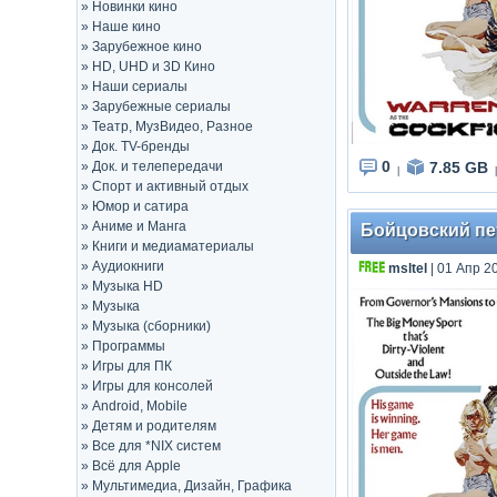
»
Новинки кино
»
Наше кино
»
Зарубежное кино
»
HD, UHD и 3D Кино
»
Наши сериалы
»
Зарубежные сериалы
»
Театр, МузВидео, Разное
»
Док. TV-бренды
0
7.85 GB
»
Док. и телепередачи
|
|
»
Спорт и активный отдых
»
Юмор и сатира
»
Аниме и Манга
Бойцовский пету
»
Книги и медиаматериалы
»
Аудиокниги
msltel
| 01 Апр 2
»
Музыка HD
»
Музыка
»
Музыка (сборники)
»
Программы
»
Игры для ПК
»
Игры для консолей
»
Android, Mobile
»
Детям и родителям
»
Все для *NIX систем
»
Всё для Apple
»
Мультимедиа, Дизайн, Графика