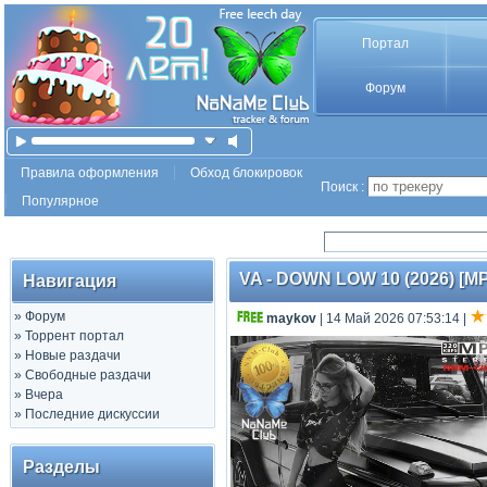
Портал
Форум
Правила оформления
Обход блокировок
Поиск :
Популярное
VA - DOWN LOW 10 (2026) [MP
Навигация
»
Форум
maykov
| 14 Май 2026 07:53:14
|
»
Торрент портал
»
Новые раздачи
»
Свободные раздачи
»
Вчера
»
Последние дискуссии
Разделы