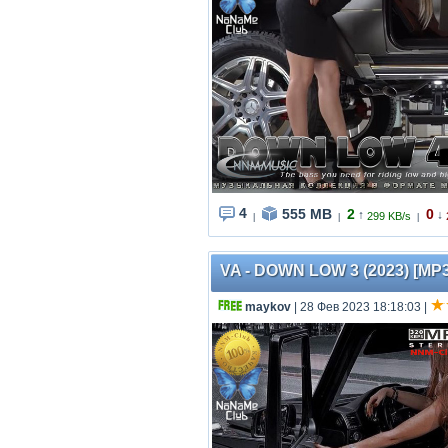
4
555 MB
2
0
↑
↓
299 KB/s
|
|
|
VA - DOWN LOW 3 (2023) [MP3
maykov
| 28 Фев 2023 18:18:03
|