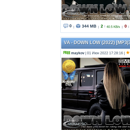
0
344 MB
2
0
↑
↓
40.5 KB/s
|
|
|
VA - DOWN LOW (2022) [MP3|3
maykov
| 01 Июн 2022 17:28:16
|