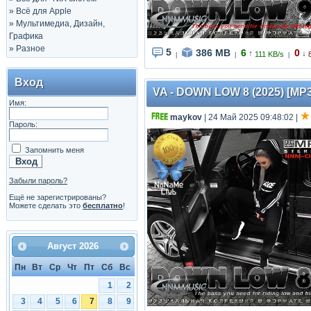
»
Всё для Apple
»
Мультимедиа, Дизайн,
Графика
»
Разное
5
386 MB
6
0
↑
↓
111 KB/s
|
|
|
Вход
VA - DOWN LOW 8 (2025) [MP3
Имя:
maykov
| 24 Май 2025 09:48:02
|
Пароль:
Запомнить меня
Забыли пароль?
Ещё не зарегистрированы?
Можете сделать это
бесплатно
!
Август
2026
Пн
Вт
Ср
Чт
Пт
Сб
Вс
1
2
3
4
5
6
7
8
9