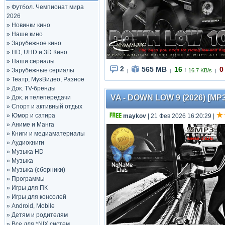
»
Футбол. Чемпионат мира
2026
»
Новинки кино
»
Наше кино
»
Зарубежное кино
»
HD, UHD и 3D Кино
»
Наши сериалы
2
565 MB
16
0
↑
»
Зарубежные сериалы
16.7 KB/s
|
|
|
»
Театр, МузВидео, Разное
»
Док. TV-бренды
VA - DOWN LOW 9 (2026) [MP3
»
Док. и телепередачи
»
Спорт и активный отдых
»
Юмор и сатира
maykov
| 21 Фев 2026 16:20:29
|
»
Аниме и Манга
»
Книги и медиаматериалы
»
Аудиокниги
»
Музыка HD
»
Музыка
»
Музыка (сборники)
»
Программы
»
Игры для ПК
»
Игры для консолей
»
Android, Mobile
»
Детям и родителям
»
Все для *NIX систем