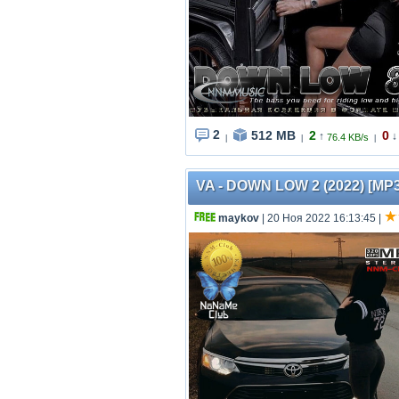
2
512 MB
2
0
↑
↓
76.4 KB/s
|
|
|
VA - DOWN LOW 2 (2022) [MP3
maykov
| 20 Ноя 2022 16:13:45
|