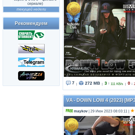
сериале)
текущей недели
Рекомендуем
7
272 MB
3
0
↑
↓
111 KB/s
|
|
|
VA - DOWN LOW 4 (2023) [MP3
maykov
| 29 Июн 2023 08:03:11
|