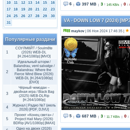
10
11
12
13
14
15
16
6
397 MB
3
0
↑
↓
145 KB/s
|
|
|
17
18
19
20
21
22
23
24
25
26
27
28
29
30
VA - DOWN LOW 7 (2024) [MP3
31
maykov
| 06 Ноя 2024 17:46:35
|
Популярные раздачи
СОУЛМ8ЙТ / Soulm8te
1
(2026) WEB-DL
[H.264/1080p] [MVO]
Идеальный шторм /
Balandrau, vent salvatge /
Balandrau: Where the
2
Fierce Wind Blew (2026)
WEB-DL [H.264/1080p]
[DVO]
Чёрный чемодан –
двойная игра / Black Bag
3
(2025) WEB-DLRip
[H.264/1080p]
Журнал | Радио №7 (июль
4
2026) [PDF, DJVU]
Проект «Конец света» /
5
687 MB
3
0
↑
↓
11.7 KB/s
|
|
|
5
Project Hail Mary (2026)
BDRip [AV1/1080p] [IMAX]
Одно на двоих (2026)