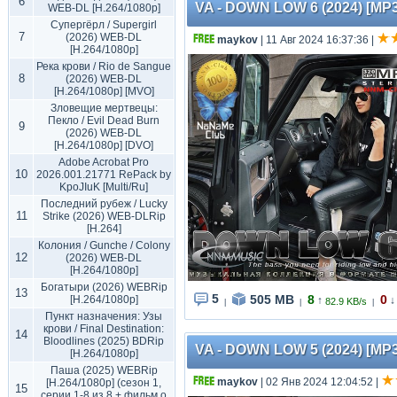
6
VA - DOWN LOW 6 (2024) [MP3
WEB-DL [H.264/1080p]
Супергёрл / Supergirl
7
(2026) WEB-DL
maykov
| 11 Авг 2024 16:37:36
|
[H.264/1080p]
Река крови / Rio de Sangue
8
(2026) WEB-DL
[H.264/1080p] [MVO]
Зловещие мертвецы:
Пекло / Evil Dead Burn
9
(2026) WEB-DL
[H.264/1080p] [DVO]
Adobe Acrobat Pro
10
2026.001.21771 RePack by
KpoJIuK [Multi/Ru]
Последний рубеж / Lucky
11
Strike (2026) WEB-DLRip
[H.264]
Колония / Gunche / Colony
12
(2026) WEB-DL
[H.264/1080p]
Богатыри (2026) WEBRip
13
5
505 MB
8
0
[H.264/1080p]
↑
↓
82.9 KB/s
|
|
|
Пункт назначения: Узы
крови / Final Destination:
14
Bloodlines (2025) BDRip
VA - DOWN LOW 5 (2024) [MP3
[H.264/1080p]
Паша (2025) WEBRip
maykov
| 02 Янв 2024 12:04:52
|
[H.264/1080p] (сезон 1,
15
серии 1-8 из 8 + фильм о