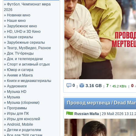
»
Футбол. Чемпионат мира
2026
»
Новинки кино
»
Наше кино
»
Зарубежное кино
»
HD, UHD и 3D Кино
»
Наши сериалы
»
Зарубежные сериалы
»
Театр, МузВидео, Разное
»
Док. TV-бренды
»
Док. и телепередачи
»
Спорт и активный отдых
»
Юмор и сатира
»
Аниме и Манга
»
Книги и медиаматериалы
0
3.16 GB
7
0
↑
»
Аудиокниги
45.2 KB/s
|
|
|
»
Музыка HD
»
Музыка
Провод мертвеца / Dead Man's
»
Музыка (сборники)
»
Программы
»
Игры для ПК
Russian Mafia
| 29 Май 2026 13:11:
»
Игры для консолей
»
Android, Mobile
»
Детям и родителям
»
Все для *NIX систем