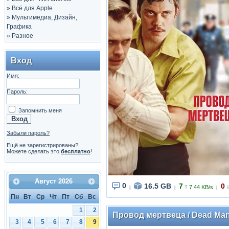
»
Всё для Apple
»
Мультимедиа, Дизайн,
Графика
»
Разное
Вход
Имя:
Пароль:
Запомнить меня
Забыли пароль?
Ещё не зарегистрированы?
Можете сделать это
бесплатно
!
Август
2026
0
16.5 GB
7
0
↑
7.44 KB/s
|
|
|
Пн
Вт
Ср
Чт
Пт
Сб
Вс
1
2
Провод мертвеца / Dead Man'
3
4
5
6
7
8
9