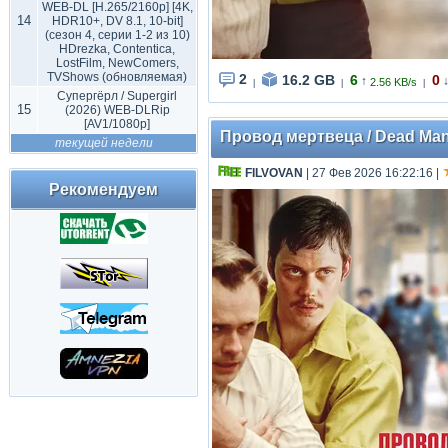
WEB-DL [H.265/2160p] [4K,
14
HDR10+, DV 8.1, 10-bit]
(сезон 4, серии 1-2 из 10)
HDrezka, Contentica,
LostFilm, NewComers,
TVShows (обновляемая)
2
16.2 GB
6
0
↑
2.56 KB/s
|
|
|
Супергёрл / Supergirl
15
(2026) WEB-DLRip
[AV1/1080p]
Провод мертвеца / Dead Man'
текущей недели
FILVOVAN
| 27 Фев 2026 16:22:16
|
Рекомендуем