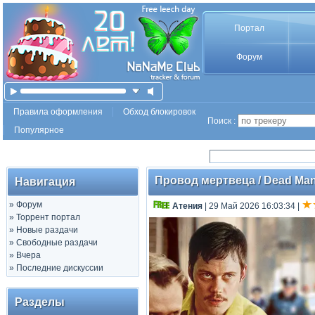
Портал
Форум
Правила оформления
Обход блокировок
Поиск :
Популярное
Провод мертвеца / Dead Man'
Навигация
»
Форум
Атения
| 29 Май 2026 16:03:34
|
»
Торрент портал
»
Новые раздачи
»
Свободные раздачи
»
Вчера
»
Последние дискуссии
Разделы