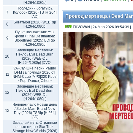
0.72 KB/s
|
|
|
[H.264/1080p]
Последний богатырь.
7
Колобок (2026) TS [H.264]
Провод мертвеца / Dead Man's
[AD]
Богатыри (2026) WEBRip
8
[H.264/1080p]
FILVOVAN
| 24 Мар 2026 09:54:39
|
Пункт назначения: Узы
крови / Final Destination:
9
Bloodlines (2025) BDRip
[H.264/1080p]
Зловещие мертвецы:
Пекло / Evil Dead Burn
10
(2026) WEB-DL
[H.264/1080p] [DVO]
VA - Лучшие песни Радио
DFM за полгода 2026 от
11
NNM-CLub [MP3|320 Kbps]
<Pop, Dance, Other>
Зловещие мертвецы:
Пекло / Evil Dead Burn
12
(2026) WEB-DL
[H.264/1080p]
Человек-паук: Новый день
/ Spider-Man: Brand New
13
Day (2026) TSRip [H.264]
[AD]
Звездный путь: Странные
новые миры / Star Trek:
Strange New Worlds (2026)