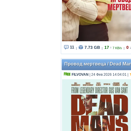
11
7.73 GB
17
0
↑
7 KB/s
|
|
|
Провод мертвеца / Dead Man'
FILVOVAN
| 24 Фев 2026 14:04:01
|