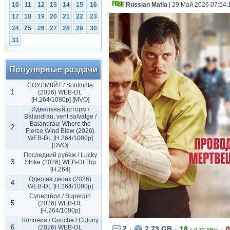
Russian Mafia
| 29 Май 2026 07:54:
10
11
12
13
14
15
16
17
18
19
20
21
22
23
24
25
26
27
28
29
30
31
Популярные раздачи
СОУЛМ8ЙТ / Soulm8te
1
(2026) WEB-DL
[H.264/1080p] [MVO]
Идеальный шторм /
Balandrau, vent salvatge /
Balandrau: Where the
2
Fierce Wind Blew (2026)
WEB-DL [H.264/1080p]
[DVO]
Последний рубеж / Lucky
3
Strike (2026) WEB-DLRip
[H.264]
Одно на двоих (2026)
4
WEB-DL [H.264/1080p]
Супергёрл / Supergirl
5
(2026) WEB-DL
[H.264/1080p]
Колония / Gunche / Colony
6
(2026) WEB-DL
2
7.73 GB
18
0
↑