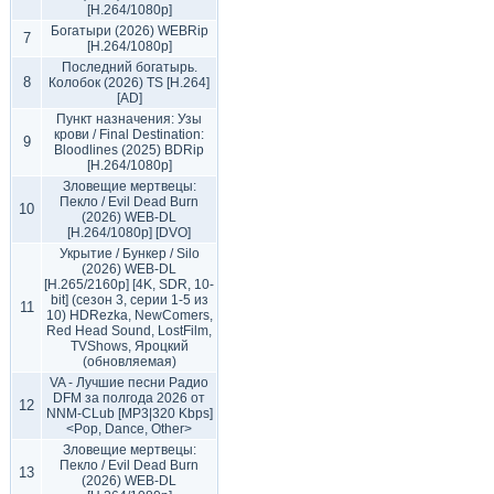
[H.264/1080p]
Богатыри (2026) WEBRip
7
[H.264/1080p]
Последний богатырь.
8
Колобок (2026) TS [H.264]
[AD]
Пункт назначения: Узы
крови / Final Destination:
9
Bloodlines (2025) BDRip
[H.264/1080p]
Зловещие мертвецы:
Пекло / Evil Dead Burn
10
(2026) WEB-DL
[H.264/1080p] [DVO]
Укрытие / Бункер / Silo
(2026) WEB-DL
[H.265/2160p] [4K, SDR, 10-
bit] (сезон 3, серии 1-5 из
11
10) HDRezka, NewComers,
Red Head Sound, LostFilm,
TVShows, Яроцкий
(обновляемая)
VA - Лучшие песни Радио
DFM за полгода 2026 от
12
NNM-CLub [MP3|320 Kbps]
<Pop, Dance, Other>
Зловещие мертвецы:
Пекло / Evil Dead Burn
13
(2026) WEB-DL