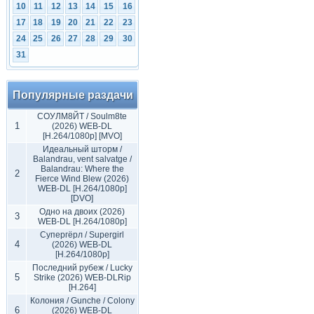
10
11
12
13
14
15
16
17
18
19
20
21
22
23
24
25
26
27
28
29
30
31
Популярные раздачи
СОУЛМ8ЙТ / Soulm8te
1
(2026) WEB-DL
[H.264/1080p] [MVO]
Идеальный шторм /
Balandrau, vent salvatge /
Balandrau: Where the
2
Fierce Wind Blew (2026)
WEB-DL [H.264/1080p]
[DVO]
Одно на двоих (2026)
3
WEB-DL [H.264/1080p]
Супергёрл / Supergirl
4
(2026) WEB-DL
[H.264/1080p]
Последний рубеж / Lucky
5
Strike (2026) WEB-DLRip
[H.264]
Колония / Gunche / Colony
6
(2026) WEB-DL