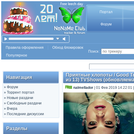
Портал
Форум
Правила оформления
Обход блокировок
Поиск :
Популярное
Приятные хлопоты / Good Tro
Навигация
из 13) TVShows (обновляема
»
Форум
nalmellador
| 01 Фев 2019 14:22:01
»
Торрент портал
»
Новые раздачи
»
Свободные раздачи
»
Вчера
»
Последние дискуссии
Разделы