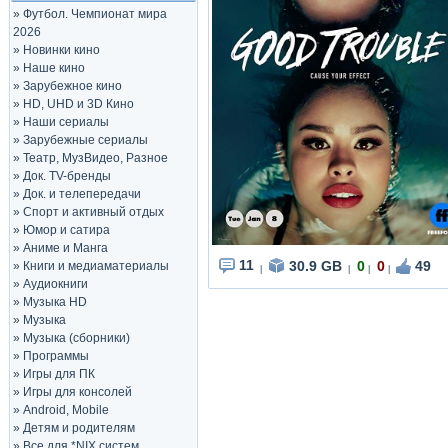
»
Футбол. Чемпионат мира
2026
»
Новинки кино
»
Наше кино
»
Зарубежное кино
»
HD, UHD и 3D Кино
»
Наши сериалы
»
Зарубежные сериалы
»
Театр, МузВидео, Разное
»
Док. TV-бренды
»
Док. и телепередачи
»
Спорт и активный отдых
»
Юмор и сатира
»
Аниме и Манга
11
30.9 GB
0
0
49
»
Книги и медиаматериалы
|
|
|
|
»
Аудиокниги
»
Музыка HD
»
Музыка
»
Музыка (сборники)
»
Программы
»
Игры для ПК
»
Игры для консолей
»
Android, Mobile
»
Детям и родителям
»
Все для *NIX систем