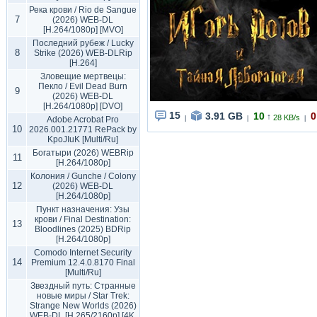
Река крови / Rio de Sangue
7
(2026) WEB-DL
[H.264/1080p] [MVO]
Последний рубеж / Lucky
8
Strike (2026) WEB-DLRip
[H.264]
Зловещие мертвецы:
Пекло / Evil Dead Burn
9
(2026) WEB-DL
[H.264/1080p] [DVO]
15
3.91 GB
10
0
↑
28 KB/s
Adobe Acrobat Pro
|
|
|
10
2026.001.21771 RePack by
KpoJIuK [Multi/Ru]
Богатыри (2026) WEBRip
11
[H.264/1080p]
Колония / Gunche / Colony
12
(2026) WEB-DL
[H.264/1080p]
Пункт назначения: Узы
крови / Final Destination:
13
Bloodlines (2025) BDRip
[H.264/1080p]
Comodo Internet Security
14
Premium 12.4.0.8170 Final
[Multi/Ru]
Звездный путь: Странные
новые миры / Star Trek:
Strange New Worlds (2026)
WEB-DL [H.265/2160p] [4K,