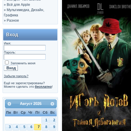
»
Всё для Apple
»
Мультимедиа, Дизайн,
Графика
»
Разное
Вход
Имя:
Пароль:
Запомнить меня
Забыли пароль?
Ещё не зарегистрированы?
Можете сделать это
бесплатно
!
Август
2026
Пн
Вт
Ср
Чт
Пт
Сб
Вс
1
2
3
4
5
6
7
8
9