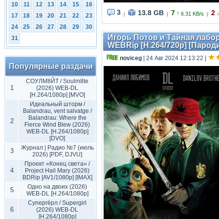
10
11
12
13
14
15
16
3
13.8 GB
7
2
↑
6.31 KB/s
|
|
|
17
18
19
20
21
22
23
24
25
26
27
28
29
30
Игорь Потов и Тайная лаборат
31
WEBRip [H.264/720p] [Парод
noviceg
| 24 Авг 2024 12:13:22
|
Популярные раздачи
СОУЛМ8ЙТ / Soulm8te
1
(2026) WEB-DL
[H.264/1080p] [MVO]
Идеальный шторм /
Balandrau, vent salvatge /
Balandrau: Where the
2
Fierce Wind Blew (2026)
WEB-DL [H.264/1080p]
[DVO]
Журнал | Радио №7 (июль
3
2026) [PDF, DJVU]
Проект «Конец света» /
4
Project Hail Mary (2026)
BDRip [AV1/1080p] [IMAX]
Одно на двоих (2026)
5
WEB-DL [H.264/1080p]
Супергёрл / Supergirl
6
(2026) WEB-DL
[H.264/1080p]