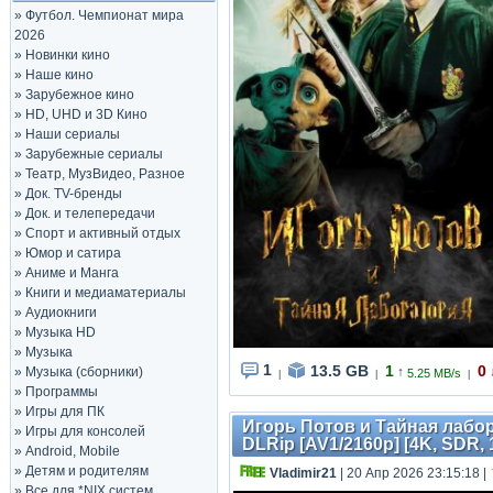
»
Футбол. Чемпионат мира
2026
»
Новинки кино
»
Наше кино
»
Зарубежное кино
»
HD, UHD и 3D Кино
»
Наши сериалы
»
Зарубежные сериалы
»
Театр, МузВидео, Разное
»
Док. TV-бренды
»
Док. и телепередачи
»
Спорт и активный отдых
»
Юмор и сатира
»
Аниме и Манга
»
Книги и медиаматериалы
»
Аудиокниги
»
Музыка HD
»
Музыка
1
13.5 GB
1
0
»
Музыка (сборники)
↑
5.25 MB/s
|
|
|
»
Программы
»
Игры для ПК
Игорь Потов и Тайная лабора
»
Игры для консолей
DLRip [AV1/2160p] [4K, SDR, 
»
Android, Mobile
»
Детям и родителям
Vladimir21
| 20 Апр 2026 23:15:18
|
»
Все для *NIX систем