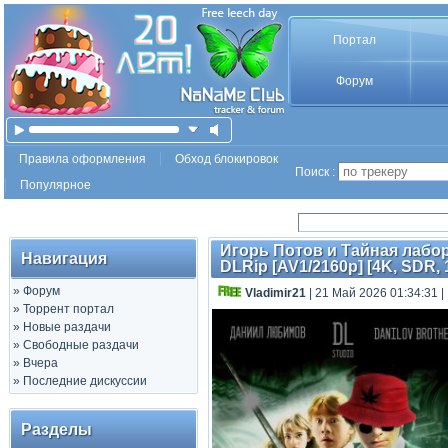
Портал
Форум
Правила оформления
Обход блокировок
Поиск :
Популярное
Игорь Потов и Тайная лабора
Навигация
DLRip [AV1/2160p] [4K, SDR, 
»
Форум
Vladimir21
| 21 Май 2026 01:34:31
|
»
Торрент портал
»
Новые раздачи
»
Свободные раздачи
»
Вчера
»
Последние дискуссии
Разделы