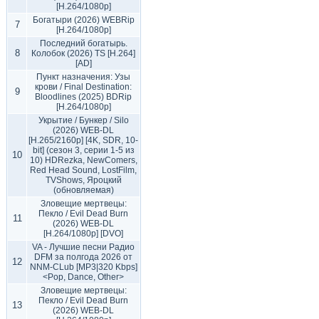
[H.264/1080p]
Богатыри (2026) WEBRip
7
[H.264/1080p]
Последний богатырь.
8
Колобок (2026) TS [H.264]
[AD]
Пункт назначения: Узы
крови / Final Destination:
9
Bloodlines (2025) BDRip
[H.264/1080p]
Укрытие / Бункер / Silo
(2026) WEB-DL
[H.265/2160p] [4K, SDR, 10-
bit] (сезон 3, серии 1-5 из
10
10) HDRezka, NewComers,
Red Head Sound, LostFilm,
TVShows, Яроцкий
(обновляемая)
Зловещие мертвецы:
Пекло / Evil Dead Burn
11
(2026) WEB-DL
[H.264/1080p] [DVO]
VA - Лучшие песни Радио
DFM за полгода 2026 от
12
NNM-CLub [MP3|320 Kbps]
<Pop, Dance, Other>
Зловещие мертвецы:
Пекло / Evil Dead Burn
13
(2026) WEB-DL