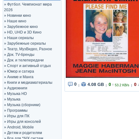
»
Футбол. Чемпионат мира
2026
»
Новинки кино
»
Наше кино
»
Зарубежное кино
»
HD, UHD и 3D Кино
»
Наши сериалы
»
Зарубежные сериалы
»
Театр, МузВидео, Разное
»
Док. TV-бренды
»
Док. и телепередачи
»
Спорт и активный отдых
»
Юмор и сатира
»
Аниме и Манга
»
Книги и медиаматериалы
0
4.08 GB
0
0
↑
53.2 KB/s
|
|
|
»
Аудиокниги
»
Музыка HD
»
Музыка
»
Музыка (сборники)
»
Программы
»
Игры для ПК
»
Игры для консолей
»
Android, Mobile
»
Детям и родителям
»
Все для *NIX систем