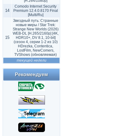
[H.264/1080p]
Comodo Internet Security
14
Premium 12.4.0.8170 Final
[Multi/Ru]
Звездный путь: Странные
новые миры / Star Trek:
Strange New Worlds (2026)
WEB-DL [H.265/2160p] [4K,
15
HDR10+, DV 8.1, 10-bit]
(сезон 4, серии 1-2 из 10)
HDrezka, Contentica,
LostFilm, NewComers,
TVShows (обновляемая)
текущей недели
Рекомендуем