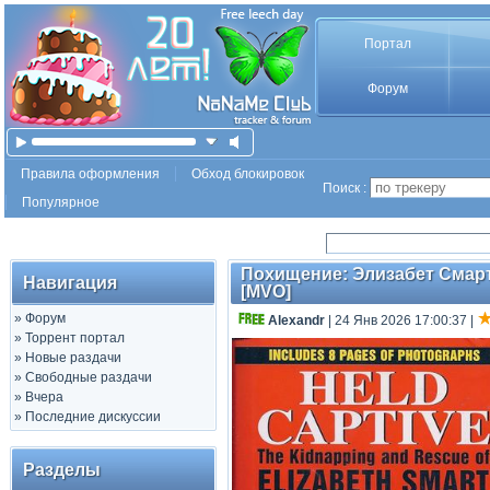
Портал
Форум
Правила оформления
Обход блокировок
Поиск :
Популярное
Похищение: Элизабет Смарт /
Навигация
[MVO]
»
Форум
Аlехаndr
| 24 Янв 2026 17:00:37
|
»
Торрент портал
»
Новые раздачи
»
Свободные раздачи
»
Вчера
»
Последние дискуссии
Разделы