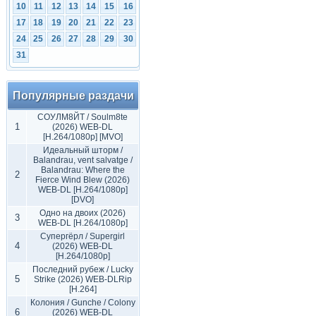
10
11
12
13
14
15
16
17
18
19
20
21
22
23
24
25
26
27
28
29
30
31
Популярные раздачи
СОУЛМ8ЙТ / Soulm8te
1
(2026) WEB-DL
[H.264/1080p] [MVO]
Идеальный шторм /
Balandrau, vent salvatge /
Balandrau: Where the
2
Fierce Wind Blew (2026)
WEB-DL [H.264/1080p]
[DVO]
Одно на двоих (2026)
3
WEB-DL [H.264/1080p]
Супергёрл / Supergirl
4
(2026) WEB-DL
[H.264/1080p]
Последний рубеж / Lucky
5
Strike (2026) WEB-DLRip
[H.264]
Колония / Gunche / Colony
6
(2026) WEB-DL