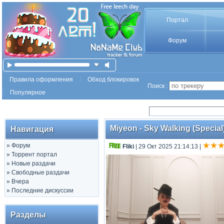
Портал
Форум
Правила оформления
Обход блокировок
Поиск :
Популярное
Miyeon - Sky Walking (Special
Навигация
»
Форум
Fliki
| 29 Окт 2025 21:14:13
|
»
Торрент портал
»
Новые раздачи
»
Свободные раздачи
»
Вчера
»
Последние дискуссии
Разделы