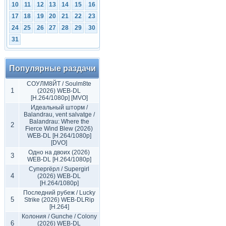
10
11
12
13
14
15
16
17
18
19
20
21
22
23
24
25
26
27
28
29
30
31
Популярные раздачи
СОУЛМ8ЙТ / Soulm8te
1
(2026) WEB-DL
[H.264/1080p] [MVO]
Идеальный шторм /
Balandrau, vent salvatge /
Balandrau: Where the
2
Fierce Wind Blew (2026)
WEB-DL [H.264/1080p]
[DVO]
Одно на двоих (2026)
3
WEB-DL [H.264/1080p]
Супергёрл / Supergirl
4
(2026) WEB-DL
[H.264/1080p]
Последний рубеж / Lucky
5
Strike (2026) WEB-DLRip
[H.264]
Колония / Gunche / Colony
6
(2026) WEB-DL