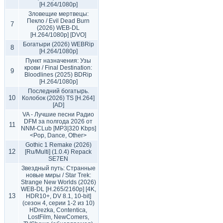
[H.264/1080p]
Зловещие мертвецы:
Пекло / Evil Dead Burn
7
(2026) WEB-DL
[H.264/1080p] [DVO]
Богатыри (2026) WEBRip
8
[H.264/1080p]
Пункт назначения: Узы
крови / Final Destination:
9
Bloodlines (2025) BDRip
[H.264/1080p]
Последний богатырь.
10
Колобок (2026) TS [H.264]
[AD]
VA - Лучшие песни Радио
DFM за полгода 2026 от
11
NNM-CLub [MP3|320 Kbps]
<Pop, Dance, Other>
Gothic 1 Remake (2026)
12
[Ru/Multi] (1.0.4) Repack
SE7EN
Звездный путь: Странные
новые миры / Star Trek:
Strange New Worlds (2026)
WEB-DL [H.265/2160p] [4K,
13
HDR10+, DV 8.1, 10-bit]
(сезон 4, серии 1-2 из 10)
HDrezka, Contentica,
LostFilm, NewComers,