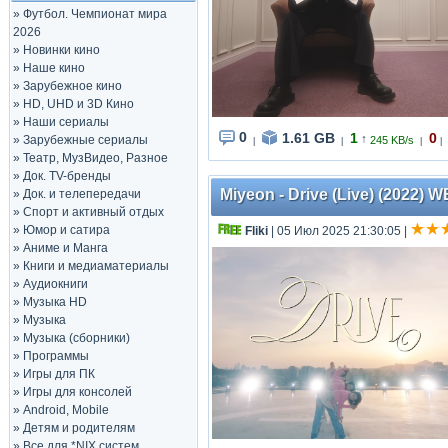
»
Футбол. Чемпионат мира
2026
»
Новинки кино
»
Наше кино
»
Зарубежное кино
»
HD, UHD и 3D Кино
»
Наши сериалы
0
1.61 GB
1
0
↑
»
Зарубежные сериалы
245 KB/s
|
|
|
|
»
Театр, МузВидео, Разное
»
Док. TV-бренды
Miyeon - Drive (Live) (2022) 
»
Док. и телепередачи
»
Спорт и активный отдых
»
Юмор и сатира
Fliki
| 05 Июл 2025 21:30:05
|
»
Аниме и Манга
»
Книги и медиаматериалы
»
Аудиокниги
»
Музыка HD
»
Музыка
»
Музыка (сборники)
»
Программы
»
Игры для ПК
»
Игры для консолей
»
Android, Mobile
»
Детям и родителям
»
Все для *NIX систем