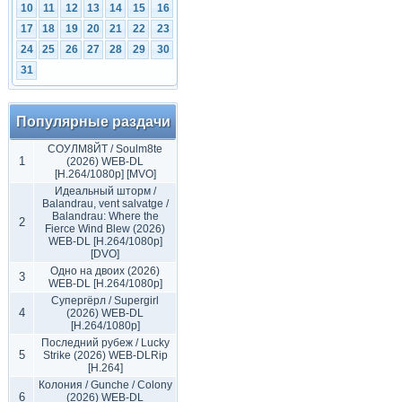
10
11
12
13
14
15
16
17
18
19
20
21
22
23
24
25
26
27
28
29
30
31
Популярные раздачи
СОУЛМ8ЙТ / Soulm8te
1
(2026) WEB-DL
[H.264/1080p] [MVO]
Идеальный шторм /
Balandrau, vent salvatge /
Balandrau: Where the
2
Fierce Wind Blew (2026)
WEB-DL [H.264/1080p]
[DVO]
Одно на двоих (2026)
3
WEB-DL [H.264/1080p]
Супергёрл / Supergirl
4
(2026) WEB-DL
[H.264/1080p]
Последний рубеж / Lucky
5
Strike (2026) WEB-DLRip
[H.264]
Колония / Gunche / Colony
6
(2026) WEB-DL