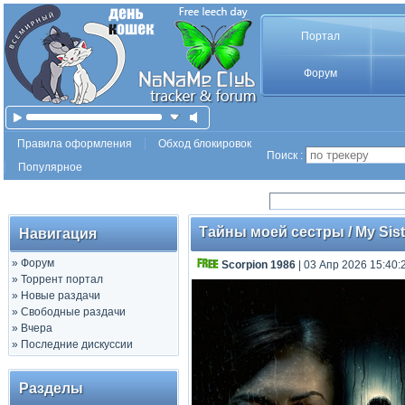
Портал
Форум
Правила оформления
Обход блокировок
Поиск :
Популярное
Тайны моей сестры / My Sist
Навигация
»
Форум
Scorpion 1986
| 03 Апр 2026 15:40:
»
Торрент портал
»
Новые раздачи
»
Свободные раздачи
»
Вчера
»
Последние дискуссии
Разделы