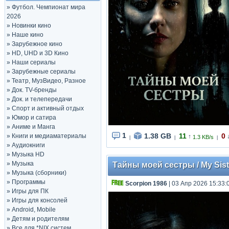
»
Футбол. Чемпионат мира
2026
»
Новинки кино
»
Наше кино
»
Зарубежное кино
»
HD, UHD и 3D Кино
»
Наши сериалы
»
Зарубежные сериалы
»
Театр, МузВидео, Разное
»
Док. TV-бренды
»
Док. и телепередачи
»
Спорт и активный отдых
»
Юмор и сатира
»
Аниме и Манга
1
1.38 GB
11
0
»
Книги и медиаматериалы
↑
1.3 KB/s
|
|
|
»
Аудиокниги
»
Музыка HD
»
Музыка
Тайны моей сестры / My Sist
»
Музыка (сборники)
»
Программы
Scorpion 1986
| 03 Апр 2026 15:33:
»
Игры для ПК
»
Игры для консолей
»
Android, Mobile
»
Детям и родителям
»
Все для *NIX систем