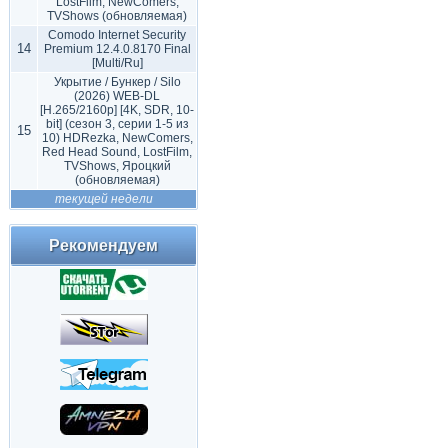
LostFilm, NewComers,
TVShows (обновляемая)
Comodo Internet Security
14
Premium 12.4.0.8170 Final
[Multi/Ru]
Укрытие / Бункер / Silo
(2026) WEB-DL
[H.265/2160p] [4K, SDR, 10-
bit] (сезон 3, серии 1-5 из
15
10) HDRezka, NewComers,
Red Head Sound, LostFilm,
TVShows, Яроцкий
(обновляемая)
текущей недели
Рекомендуем