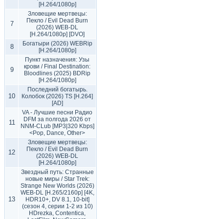
[H.264/1080p]
Зловещие мертвецы:
Пекло / Evil Dead Burn
7
(2026) WEB-DL
[H.264/1080p] [DVO]
Богатыри (2026) WEBRip
8
[H.264/1080p]
Пункт назначения: Узы
крови / Final Destination:
9
Bloodlines (2025) BDRip
[H.264/1080p]
Последний богатырь.
10
Колобок (2026) TS [H.264]
[AD]
VA - Лучшие песни Радио
DFM за полгода 2026 от
11
NNM-CLub [MP3|320 Kbps]
<Pop, Dance, Other>
Зловещие мертвецы:
Пекло / Evil Dead Burn
12
(2026) WEB-DL
[H.264/1080p]
Звездный путь: Странные
новые миры / Star Trek:
Strange New Worlds (2026)
WEB-DL [H.265/2160p] [4K,
13
HDR10+, DV 8.1, 10-bit]
(сезон 4, серии 1-2 из 10)
HDrezka, Contentica,