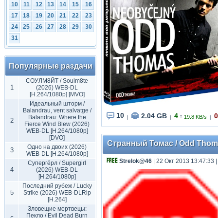
10
11
12
13
14
15
16
17
18
19
20
21
22
23
24
25
26
27
28
29
30
31
Популярные раздачи
СОУЛМ8ЙТ / Soulm8te
1
(2026) WEB-DL
[H.264/1080p] [MVO]
Идеальный шторм /
Balandrau, vent salvatge /
10
2.04 GB
4
0
↑
Balandrau: Where the
19.8 KB/s
|
|
|
2
Fierce Wind Blew (2026)
WEB-DL [H.264/1080p]
[DVO]
Странный Томас / Odd Thoma
Одно на двоих (2026)
3
WEB-DL [H.264/1080p]
Strelok@46
| 22 Окт 2013 13:47:33
Супергёрл / Supergirl
4
(2026) WEB-DL
[H.264/1080p]
Последний рубеж / Lucky
5
Strike (2026) WEB-DLRip
[H.264]
Зловещие мертвецы:
Пекло / Evil Dead Burn