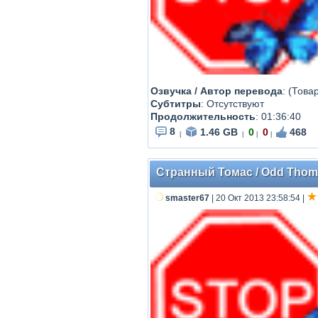
Озвучка / Автор перевода
: (Това
Субтитры
: Отсутствуют
Продолжительность
: 01:36:40
8
1.46 GB
0
0
468
|
|
|
|
Странный Томас / Odd Thomas
smaster67
| 20 Окт 2013 23:58:54
|