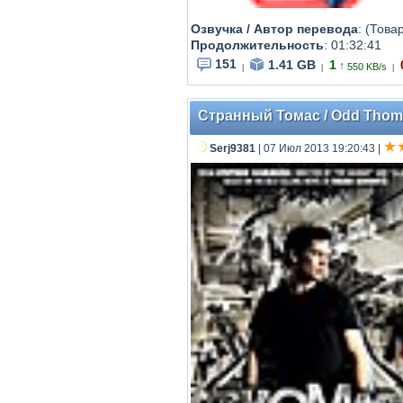
Озвучка / Автор перевода
: (Това
Продолжительность
: 01:32:41
151
1.41 GB
1
↑
550 KB/s
|
|
|
Странный Томас / Odd Thom
Serj9381
| 07 Июл 2013 19:20:43
|