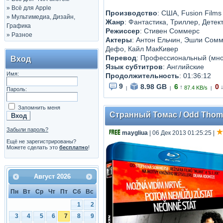
»
Всё для Apple
Производство
: США, Fusion Films 
»
Мультимедиа, Дизайн,
Жанр
: Фантастика, Триллер, Детек
Графика
Режиссер
: Стивен Соммерс
»
Разное
Актеры
: Антон Ельчин, Эшли Сомм
Дефо, Кайл МакКивер
Перевод
: Профессиональный (мно
Вход
Язык субтитров
: Английские
Имя:
Продолжительность
: 01:36:12
9
8.98 GB
6
0
↑
87.4 KB/s
|
|
|
Пароль:
Запомнить меня
Странный Томас / Odd Thoma
Забыли пароль?
maygliua
| 06 Дек 2013 01:25:25
|
Ещё не зарегистрированы?
Можете сделать это
бесплатно
!
Август
2026
Пн
Вт
Ср
Чт
Пт
Сб
Вс
1
2
3
4
5
6
7
8
9