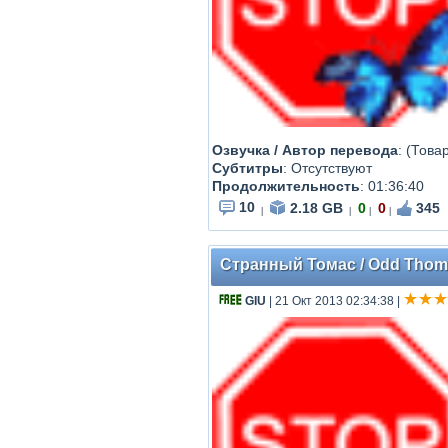
Озвучка / Автор перевода
: (Това
Субтитры
: Отсутствуют
Продолжительность
: 01:36:40
10
2.18 GB
0
0
345
|
|
|
|
Странный Томас / Odd Thoma
GIU
| 21 Окт 2013 02:34:38
|