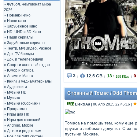
»
Футбол. Чемпионат мира
2026
»
Новинки кино
»
Наше кино
»
Зарубежное кино
»
HD, UHD и 3D Кино
»
Наши сериалы
»
Зарубежные сериалы
»
Театр, МузВидео, Разное
»
Док. TV-бренды
»
Док. и телепередачи
»
Спорт и активный отдых
»
Юмор и сатира
2
12.5 GB
13
0
»
Аниме и Манга
↑
188 KB/s
|
|
|
»
Книги и медиаматериалы
»
Аудиокниги
»
Музыка HD
Странный Томас / Odd Thoma
»
Музыка
»
Музыка (сборники)
ElektrAа
| 06 Апр 2015 22:45:16
|
»
Программы
»
Игры для ПК
»
Игры для консолей
Томаса на помощь тем, кому еще р
»
Android, Mobile
друзья и любимая девушка. С их п
»
Детям и родителям
пустыни Мохаве.
»
Все для *NIX систем