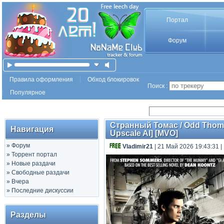
Портал
Форум
Правила оформления
Обход блокировок
Поиск :
Популярное
Странный Томас / Odd Thomas
Навигация
Upscale AI] [MVO]
»
Форум
Vladimir21
| 21 Май 2026 19:43:31
|
»
Торрент портал
»
Новые раздачи
»
Свободные раздачи
»
Вчера
»
Последние дискуссии
Разделы