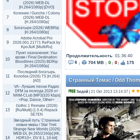
6
(2026) WEB-DL
[H.264/1080p] [DVO]
Колония / Gunche / Colony
7
(2026) WEB-DL
[H.264/1080p]
Богатыри (2026) WEBRip
8
[H.264/1080p]
Adobe Acrobat Pro
9
2026.001.21771 RePack by
KpoJIuK [Multi/Ru]
Пункт назначения: Узы
Продолжительность
:
01:36:40
крови / Final Destination:
10
Bloodlines (2025) BDRip
6
704 MB
0
0
175
|
|
|
|
[H.264/1080p]
Последний богатырь.
11
Колобок (2026) TS [H.264]
Странный Томас / Odd Thoma
[AD]
VA - Лучшие песни Радио
DFM за полгода 2026 от
Sедой
| 21 Окт 2013 13:14:37
|
12
NNM-CLub [MP3|320 Kbps]
<Pop, Dance, Other>
Gothic 1 Remake (2026)
13
[Ru/Multi] (1.0.4) Repack
SE7EN
Звездный путь: Странные
новые миры / Star Trek:
Strange New Worlds (2026)
WEB-DL [H.265/2160p] [4K,
14
HDR10+, DV 8.1, 10-bit]