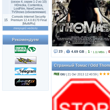
(сезон 4, серии 1-2 из 10)
HDrezka, Contentica,
LostFilm, NewComers,
TVShows (обновляемая)
Comodo Internet Security
15
Premium 12.4.0.8170 Final
[Multi/Ru]
текущей недели
Рекомендуем
23
4.69 GB
1
↑
1.11 MB/s
|
|
|
Странный Томас / Odd Thoma
GIU
| 21 Окт 2013 12:40:59
|