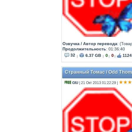
Озвучка / Автор перевода
: (Това
Продолжительность
:
01:36:40
32
6.37 GB
0
0
1124
|
|
|
|
Странный Томас / Odd Thoma
GIU
| 21 Окт 2013 01:22:29
|