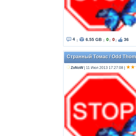
4
6.55 GB
0
0
36
|
|
|
|
Странный Томас / Odd Thom
ZoNoW
| 11 Июл 2013 17:27:08
|