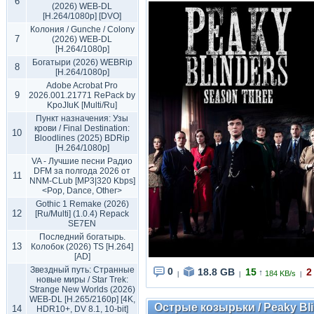
6
(2026) WEB-DL
[H.264/1080p] [DVO]
Колония / Gunche / Colony
7
(2026) WEB-DL
[H.264/1080p]
Богатыри (2026) WEBRip
8
[H.264/1080p]
Adobe Acrobat Pro
9
2026.001.21771 RePack by
KpoJIuK [Multi/Ru]
Пункт назначения: Узы
крови / Final Destination:
10
Bloodlines (2025) BDRip
[H.264/1080p]
VA - Лучшие песни Радио
DFM за полгода 2026 от
11
NNM-CLub [MP3|320 Kbps]
<Pop, Dance, Other>
Gothic 1 Remake (2026)
12
[Ru/Multi] (1.0.4) Repack
SE7EN
Последний богатырь.
13
Колобок (2026) TS [H.264]
[AD]
Звездный путь: Странные
0
18.8 GB
15
2
↑
184 KB/s
|
|
|
новые миры / Star Trek:
Strange New Worlds (2026)
WEB-DL [H.265/2160p] [4K,
Острые козырьки / Peaky Blind
14
HDR10+, DV 8.1, 10-bit]