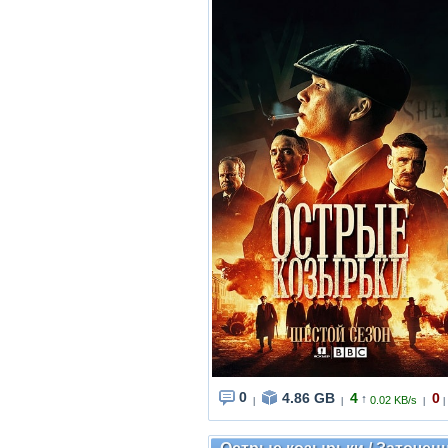
0
4.86 GB
4
0
↑
0.02 KB/s
|
|
|
|