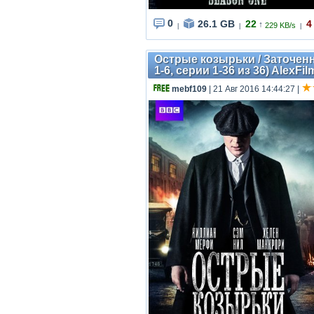
0
26.1 GB
22
4
↑
229 KB/s
|
|
|
Острые козырьки / Заточенны
1-6, серии 1-36 из 36) AlexFil
mebf109
| 21 Авг 2016 14:44:27
|