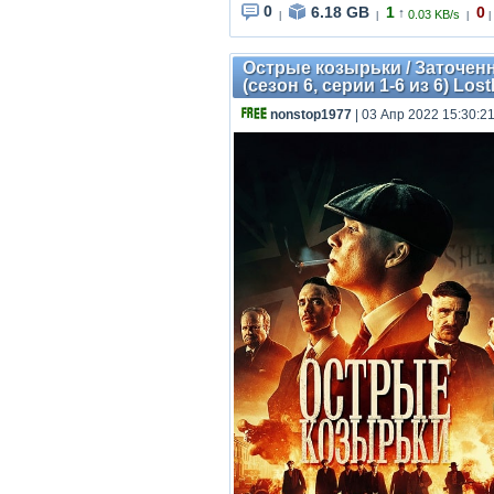
0
6.18 GB
1
0
↑
0.03 KB/s
|
|
|
|
Острые козырьки / Заточенны
(сезон 6, серии 1-6 из 6) Lost
nonstop1977
| 03 Апр 2022 15:30:2