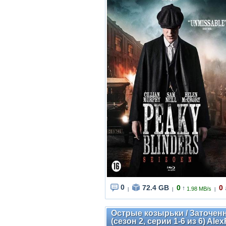
0
72.4 GB
0
0
↑
1.98 MB/s
|
|
|
Острые козырьки / Заточенны
(сезон 2, серии 1-6 из 6) Alex