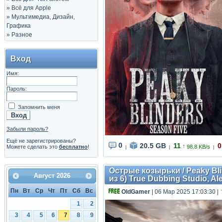
»
Всё для Apple
»
Мультимедиа, Дизайн,
Графика
»
Разное
Вход
Имя:
Пароль:
Запомнить меня
Забыли пароль?
Ещё не зарегистрированы?
0
20.5 GB
11
0
↑
Можете сделать это
бесплатно
!
98.8 KB/s
|
|
|
Острые козырьки / Peaky Blind
Август
2026
из 6) True Dubbing Studio, Al
Пн
Вт
Ср
Чт
Пт
Сб
Вс
OldGamer
| 06 Мар 2025 17:03:30
|
1
2
3
4
5
6
7
8
9