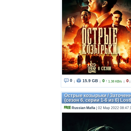
0
15.9 GB
0
0
↑
1.38 KB/s
|
|
|
|
Острые козырьки / Заточенны
(сезон 6, серии 1-6 из 6) Lost
Russian Mafia
| 02 Мар 2022 08:47: