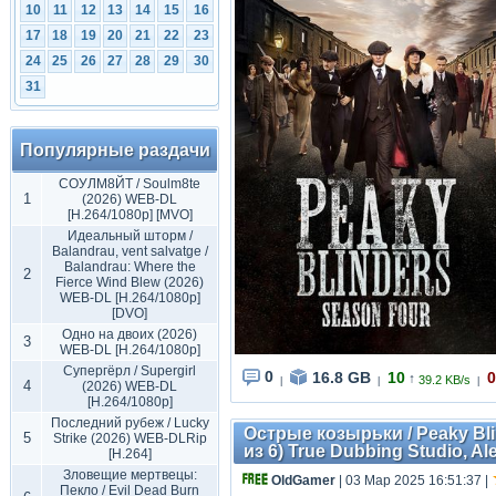
10
11
12
13
14
15
16
17
18
19
20
21
22
23
24
25
26
27
28
29
30
31
Популярные раздачи
СОУЛМ8ЙТ / Soulm8te
1
(2026) WEB-DL
[H.264/1080p] [MVO]
Идеальный шторм /
Balandrau, vent salvatge /
Balandrau: Where the
2
Fierce Wind Blew (2026)
WEB-DL [H.264/1080p]
[DVO]
Одно на двоих (2026)
3
WEB-DL [H.264/1080p]
Супергёрл / Supergirl
0
16.8 GB
10
0
↑
39.2 KB/s
|
|
|
4
(2026) WEB-DL
[H.264/1080p]
Последний рубеж / Lucky
Острые козырьки / Peaky Blind
5
Strike (2026) WEB-DLRip
из 6) True Dubbing Studio, Al
[H.264]
Зловещие мертвецы:
OldGamer
| 03 Мар 2025 16:51:37
|
Пекло / Evil Dead Burn