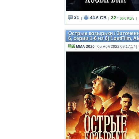
21
44.6 GB
32
↑
66.8 KB/s
|
|
|
Острые козырьки / Заточенны
6, серии 1-6 из 6) LostFilm, A
MMA 2020
| 05 Ноя 2022 09:17:17
|