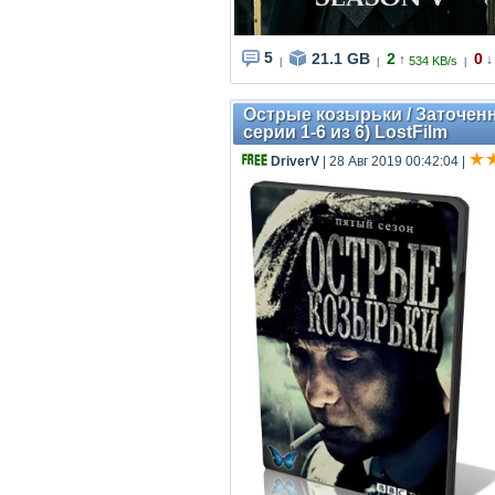
5
21.1 GB
2
0
↑
↓
534 KB/s
|
|
|
Острые козырьки / Заточенны
серии 1-6 из 6) LostFilm
DriverV
| 28 Авг 2019 00:42:04
|