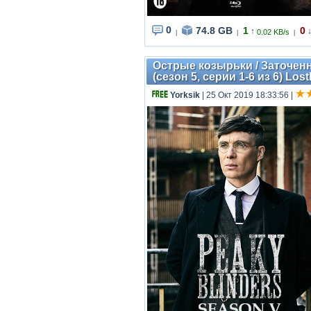
0
74.8 GB
1
0
↑
0.02 KB/s
|
|
|
Острые козырьки / Заточенны
(сезон 5, серии 1-6 из 6) Lost
Yorksik
| 25 Окт 2019 18:33:56
|