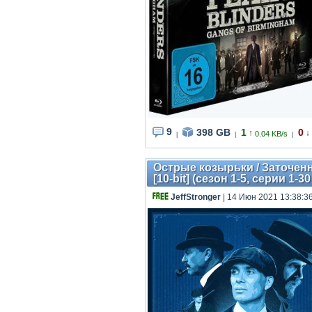
9
398 GB
1
0
↑
↓
0.04 KB/s
|
|
|
Острые козырьки / Заточенны
[10-bit] (сезон 1-5, серии 1-3
JeffStronger
| 14 Июн 2021 13:38:3