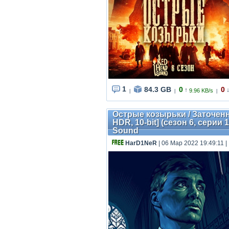
1
84.3 GB
0
0
↑
9.96 KB/s
|
|
|
Острые козырьки / Заточенны
HDR, 10-bit] (сезон 6, серии 1
Sound
HarD1NeR
| 06 Мар 2022 19:49:11
|