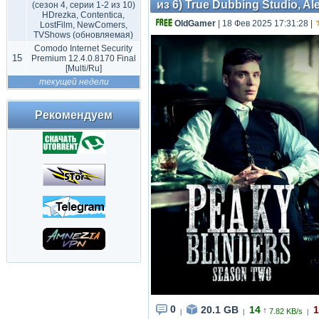
из 6) True Dubbing Studio, Al
(сезон 4, серии 1-2 из 10)
HDrezka, Contentica,
OldGamer
| 18 Фев 2025 17:31:28
|
LostFilm, NewComers,
TVShows (обновляемая)
Comodo Internet Security
15
Premium 12.4.0.8170 Final
[Multi/Ru]
текущей недели
Рекомендуем
0
20.1 GB
14
1
↑
7.82 KB/s
|
|
|