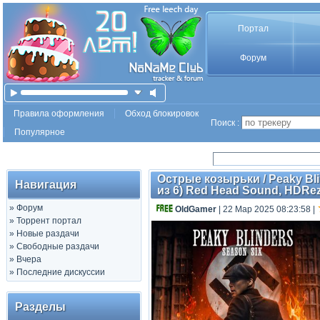
Портал
Форум
Правила оформления
Обход блокировок
Поиск :
Популярное
Острые козырьки / Peaky Blind
Навигация
из 6) Red Head Sound, HDRezka
»
Форум
OldGamer
| 22 Мар 2025 08:23:58
|
»
Торрент портал
»
Новые раздачи
»
Свободные раздачи
»
Вчера
»
Последние дискуссии
Разделы