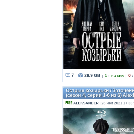
7
26.9 GB
1
0
↑
↓
194 KB/s
|
|
|
Острые козырьки / Заточенны
(сезон 4, серии 1-6 из 6) Alex
ALEKSANDER
| 26 Янв 2021 17:33