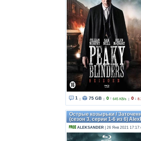
1
75 GB
0
0
↑
↓
645 KB/s
8.
|
|
|
Острые козырьки / Заточенны
(сезон 3, серии 1-6 из 6) Alex
ALEKSANDER
| 26 Янв 2021 17:17