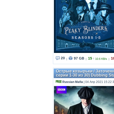
20
97 GB
15
1
↑
10.6 KB/s
|
|
|
Острые козырьки / Заточенны
серии 1-30 из 30) Dubbing S
Russian Mafia
| 04 Апр 2021 15:22: