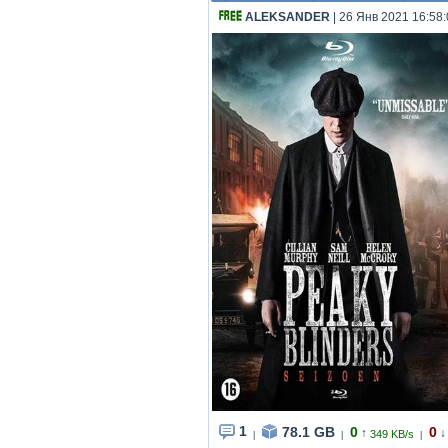
ALEKSANDER
| 26 Янв 2021 16:58
1
78.1 GB
0
0
↑
↓
349 KB/s
|
|
|