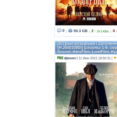
0
50.3 GB
2
0
↑
19.3 KB/s
|
|
|
Острые козырьки / Заточенн
[H.264/1080i] (сезоны 1-6, с
Sound, AlexFilm, LostFilm, К
djbionicl
| 11 Июн 2022 18:50:31
|