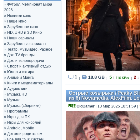
»
Футбол. Чемпионат мира
2026
»
Новинки кино
»
Наше кино
»
Зарубежное кино
»
HD, UHD и 3D Кино
»
Наши сериалы
»
Зарубежные сериалы
»
Театр, МузВидео, Разное
»
Док. TV-бренды
»
Док. и телепередачи
»
Спорт и активный отдых
»
Юмор и сатира
1
18.8 GB
5
2
»
Аниме и Манга
↑
↓
116 KB/s
|
|
|
»
Книги и медиаматериалы
»
Аудиокниги
Острые козырьки / Peaky Blind
»
Музыка HD
из 6) Novamedia, AlexFilm, L
»
Музыка
»
Музыка (сборники)
OldGamer
| 13 Мар 2025 18:51:59
|
»
Программы
»
Игры для ПК
»
Игры для консолей
»
Android, Mobile
»
Детям и родителям
»
Все для *NIX систем