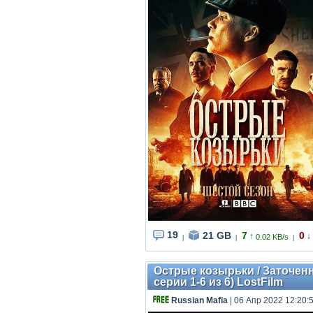
19
21 GB
7
0
↑
↓
0.02 KB/s
|
|
|
Острые козырьки / Заточенны
серии 1-6 из 6) LostFilm
Russian Mafia
| 06 Апр 2022 12:20: