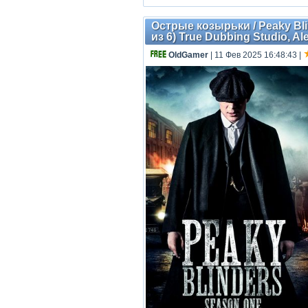
Острые козырьки / Peaky Blind
из 6) True Dubbing Studio, Al
OldGamer
| 11 Фев 2025 16:48:43
|