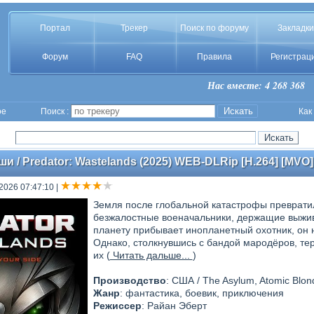
Портал
Трекер
Поиск по форуму
Закладки
Форум
FAQ
Правила
Регистрац
Нас вместе: 4 268 368
ое
Поиск :
Как
и / Predator: Wastelands (2025) WEB-DLRip [H.264] [MVO]
2026 07:47:10
|
Земля после глобальной катастрофы превратил
безжалостные военачальники, держащие выживш
планету прибывает инопланетный охотник, он 
Однако, столкнувшись с бандой мародёров, т
их (
Читать дальше...
)
Производство
: США / The Asylum, Atomic Blon
Жанр
: фантастика, боевик, приключения
Режиссер
: Райан Эберт