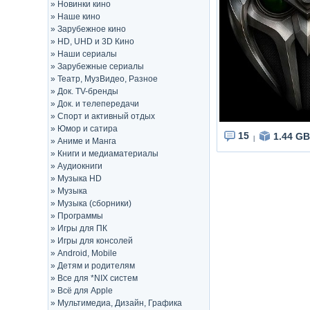
»
Новинки кино
»
Наше кино
»
Зарубежное кино
»
HD, UHD и 3D Кино
»
Наши сериалы
»
Зарубежные сериалы
»
Театр, МузВидео, Разное
»
Док. TV-бренды
»
Док. и телепередачи
»
Спорт и активный отдых
»
Юмор и сатира
15
1.44 GB
|
»
Аниме и Манга
»
Книги и медиаматериалы
»
Аудиокниги
»
Музыка HD
»
Музыка
»
Музыка (сборники)
»
Программы
»
Игры для ПК
»
Игры для консолей
»
Android, Mobile
»
Детям и родителям
»
Все для *NIX систем
»
Всё для Apple
»
Мультимедиа, Дизайн, Графика