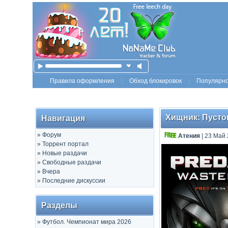
Правила оформления
Обход блокировок
Популярн
Хищник: Пустош
Навигация
»
Форум
Атения
| 23 Май 
»
Торрент портал
»
Новые раздачи
»
Свободные раздачи
»
Вчера
»
Последние дискуссии
Разделы
»
Футбол. Чемпионат мира 2026