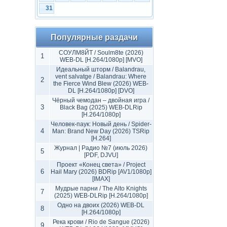
31
Популярные раздачи
СОУЛМ8ЙТ / Soulm8te (2026)
1
WEB-DL [H.264/1080p] [MVO]
Идеальный шторм / Balandrau,
vent salvatge / Balandrau: Where
2
the Fierce Wind Blew (2026) WEB-
DL [H.264/1080p] [DVO]
Чёрный чемодан – двойная игра /
3
Black Bag (2025) WEB-DLRip
[H.264/1080p]
Человек-паук: Новый день / Spider-
4
Man: Brand New Day (2026) TSRip
[H.264]
Журнал | Радио №7 (июль 2026)
5
[PDF, DJVU]
Проект «Конец света» / Project
6
Hail Mary (2026) BDRip [AV1/1080p]
[IMAX]
Мудрые парни / The Alto Knights
7
(2025) WEB-DLRip [H.264/1080p]
Одно на двоих (2026) WEB-DL
8
[H.264/1080p]
Река крови / Rio de Sangue (2026)
9