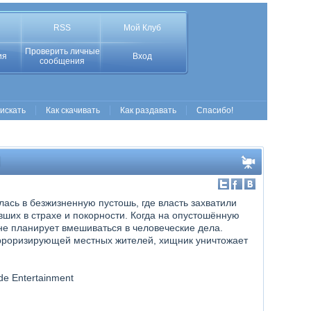
RSS
Мой Клуб
Проверить личные
ия
Вход
сообщения
 искать
Как скачивать
Как раздавать
Спасибо!
ась в безжизненную пустошь, где власть захватили
их в страхе и покорности. Когда на опустошённую
не планирует вмешиваться в человеческие дела.
ерроризирующей местных жителей, хищник уничтожает
de Entertainment