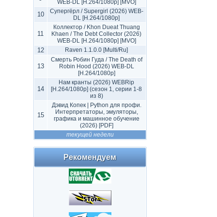
WEB-DL [H.264/1080p] [MVO]
Супергёрл / Supergirl (2026) WEB-
10
DL [H.264/1080p]
Коллектор / Khon Dueat Thuang
11
Khaen / The Debt Collector (2026)
WEB-DL [H.264/1080p] [MVO]
12
Raven 1.1.0.0 [Multi/Ru]
Смерть Робин Гуда / The Death of
13
Robin Hood (2026) WEB-DL
[H.264/1080p]
Нам кранты (2026) WEBRip
14
[H.264/1080p] (сезон 1, серии 1-8
из 8)
Дэвид Копек | Python для профи.
Интерпретаторы, эмуляторы,
15
графика и машинное обучение
(2026) [PDF]
текущей недели
Рекомендуем