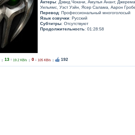
Актеры
: Дэвид Чокачи, Амулья Анант, Джерема
Уильямс, Уэст Уэйн, Ясер Салама, Аарон Гроб
Перевод
: Профессиональный многоголосый
Язык озвучки
: Русский
Субтитры
: Отсутствуют
Продолжительность
: 01:28:58
13
0
192
↑
↓
19.2 KB/s
105 KB/s
|
|
|