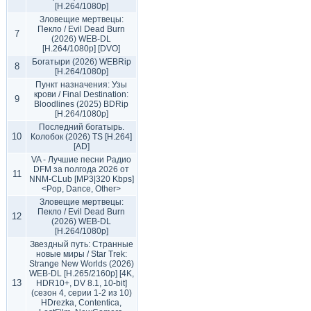
[H.264/1080p]
Зловещие мертвецы:
Пекло / Evil Dead Burn
7
(2026) WEB-DL
[H.264/1080p] [DVO]
Богатыри (2026) WEBRip
8
[H.264/1080p]
Пункт назначения: Узы
крови / Final Destination:
9
Bloodlines (2025) BDRip
[H.264/1080p]
Последний богатырь.
10
Колобок (2026) TS [H.264]
[AD]
VA - Лучшие песни Радио
DFM за полгода 2026 от
11
NNM-CLub [MP3|320 Kbps]
<Pop, Dance, Other>
Зловещие мертвецы:
Пекло / Evil Dead Burn
12
(2026) WEB-DL
[H.264/1080p]
Звездный путь: Странные
новые миры / Star Trek:
Strange New Worlds (2026)
WEB-DL [H.265/2160p] [4K,
13
HDR10+, DV 8.1, 10-bit]
(сезон 4, серии 1-2 из 10)
HDrezka, Contentica,