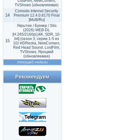
LostFilm, NewComers,
TVShows (обновляемая)
Comodo Internet Security
14
Premium 12.4.0.8170 Final
[Multi/Ru]
Укрытие / Бункер / Silo
(2026) WEB-DL
[H.265/2160p] [4K, SDR, 10-
bit] (сезон 3, серии 1-5 из
15
10) HDRezka, NewComers,
Red Head Sound, LostFilm,
TVShows, Яроцкий
(обновляемая)
текущей недели
Рекомендуем