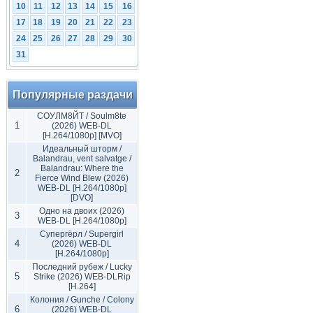
10
11
12
13
14
15
16
17
18
19
20
21
22
23
24
25
26
27
28
29
30
31
Популярные раздачи
СОУЛМ8ЙТ / Soulm8te
1
(2026) WEB-DL
[H.264/1080p] [MVO]
Идеальный шторм /
Balandrau, vent salvatge /
Balandrau: Where the
2
Fierce Wind Blew (2026)
WEB-DL [H.264/1080p]
[DVO]
Одно на двоих (2026)
3
WEB-DL [H.264/1080p]
Супергёрл / Supergirl
4
(2026) WEB-DL
[H.264/1080p]
Последний рубеж / Lucky
5
Strike (2026) WEB-DLRip
[H.264]
Колония / Gunche / Colony
6
(2026) WEB-DL