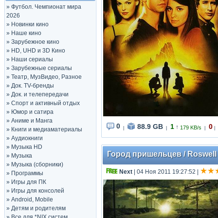
»
Футбол. Чемпионат мира
2026
»
Новинки кино
»
Наше кино
»
Зарубежное кино
»
HD, UHD и 3D Кино
»
Наши сериалы
»
Зарубежные сериалы
»
Театр, МузВидео, Разное
»
Док. TV-бренды
»
Док. и телепередачи
»
Спорт и активный отдых
»
Юмор и сатира
»
Аниме и Манга
0
88.9 GB
1
0
↑
179 KB/s
|
|
|
|
»
Книги и медиаматериалы
»
Аудиокниги
»
Музыка HD
Город пришельцев / Roswell (
»
Музыка
»
Музыка (сборники)
Next
| 04 Ноя 2011 19:27:52
|
»
Программы
»
Игры для ПК
»
Игры для консолей
»
Android, Mobile
»
Детям и родителям
»
Все для *NIX систем