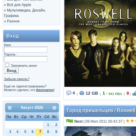
»
Всё для Apple
»
Мультимедиа, Дизайн,
Графика
»
Разное
Вход
Имя:
Пароль:
Запомнить меня
Забыли пароль?
Ещё не зарегистрированы?
Можете сделать это
бесплатно
!
4
12 GB
1
0
↑
841 KB/s
|
|
|
|
Август
2026
Город пришельцев / Roswell (
Пн
Вт
Ср
Чт
Пт
Сб
Вс
Next
| 09 Июл 2011 00:42:37
|
1
2
3
4
5
6
7
8
9