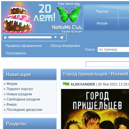
Портал
Форум
Правила оформления
Обход блокировок
Поиск :
Популярное
Город пришельцев / Roswell 
Навигация
»
Форум
ALEKSANDER
| 30 Янв 2021 12:26
»
Торрент портал
»
Новые раздачи
»
Свободные раздачи
»
Вчера
»
Последние дискуссии
Разделы