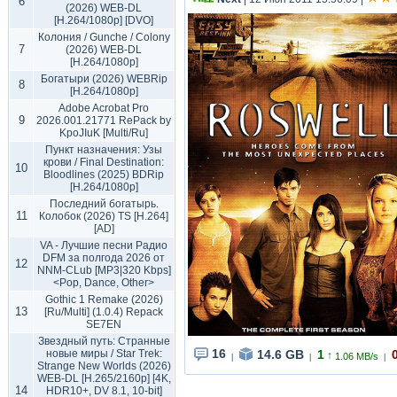
6
(2026) WEB-DL
[H.264/1080p] [DVO]
Колония / Gunche / Colony
7
(2026) WEB-DL
[H.264/1080p]
Богатыри (2026) WEBRip
8
[H.264/1080p]
Adobe Acrobat Pro
9
2026.001.21771 RePack by
KpoJIuK [Multi/Ru]
Пункт назначения: Узы
крови / Final Destination:
10
Bloodlines (2025) BDRip
[H.264/1080p]
Последний богатырь.
11
Колобок (2026) TS [H.264]
[AD]
VA - Лучшие песни Радио
DFM за полгода 2026 от
12
NNM-CLub [MP3|320 Kbps]
<Pop, Dance, Other>
Gothic 1 Remake (2026)
13
[Ru/Multi] (1.0.4) Repack
SE7EN
Звездный путь: Странные
16
14.6 GB
1
новые миры / Star Trek:
↑
1.06 MB/s
|
|
|
Strange New Worlds (2026)
WEB-DL [H.265/2160p] [4K,
14
HDR10+, DV 8.1, 10-bit]