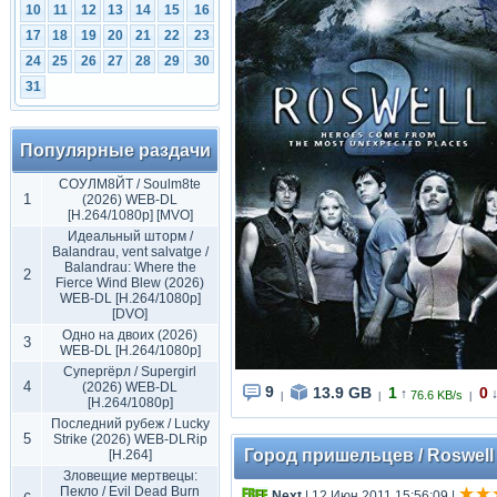
10
11
12
13
14
15
16
17
18
19
20
21
22
23
24
25
26
27
28
29
30
31
Популярные раздачи
СОУЛМ8ЙТ / Soulm8te
1
(2026) WEB-DL
[H.264/1080p] [MVO]
Идеальный шторм /
Balandrau, vent salvatge /
Balandrau: Where the
2
Fierce Wind Blew (2026)
WEB-DL [H.264/1080p]
[DVO]
Одно на двоих (2026)
3
WEB-DL [H.264/1080p]
Супергёрл / Supergirl
4
(2026) WEB-DL
9
13.9 GB
1
0
↑
76.6 KB/s
|
|
|
[H.264/1080p]
Последний рубеж / Lucky
5
Strike (2026) WEB-DLRip
Город пришельцев / Roswell (
[H.264]
Зловещие мертвецы:
Пекло / Evil Dead Burn
Next
| 12 Июн 2011 15:56:09
|