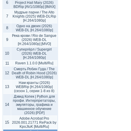
6
Project Hail Mary (2026)
BDRip [AV1/1080p] [IMAX]
Мудрые парни / The Alto
7
Knights (2025) WEB-DLRip
[H.264/1080p]
Одно на двоих (2026)
8
WEB-DL [H.264/1080p]
Река крови / Rio de Sangue
9
(2026) WEB-DL
[H.264/1080p] [MVO]
Супергёрл / Supergirl
10
(2026) WEB-DL
[H.264/1080p]
11
Raven 1.1.0.0 [Multi/Ru]
Смерть Робин Гуда / The
12
Death of Robin Hood (2026)
WEB-DL [H.264/1080p]
Нам кранты (2026)
13
WEBRip [H.264/1080p]
(сезон 1, серии 1-8 из 8)
Дэвид Копек | Python для
профи. Интерпретаторы,
14
эмуляторы, графика и
машинное обучение
(2026) [PDF]
Adobe Acrobat Pro
15
2026.001.21771 RePack by
KpoJIuK [Multi/Ru]