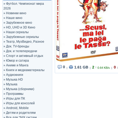
»
Футбол. Чемпионат мира
2026
»
Новинки кино
»
Наше кино
»
Зарубежное кино
»
HD, UHD и 3D Кино
»
Наши сериалы
»
Зарубежные сериалы
»
Театр, МузВидео, Разное
»
Док. TV-бренды
»
Док. и телепередачи
»
Спорт и активный отдых
»
Юмор и сатира
»
Аниме и Манга
0
1.61 GB
2
0
↑
0.64 KB/s
|
|
|
»
Книги и медиаматериалы
»
Аудиокниги
»
Музыка HD
»
Музыка
»
Музыка (сборники)
»
Программы
»
Игры для ПК
»
Игры для консолей
»
Android, Mobile
»
Детям и родителям
»
Все для *NIX систем