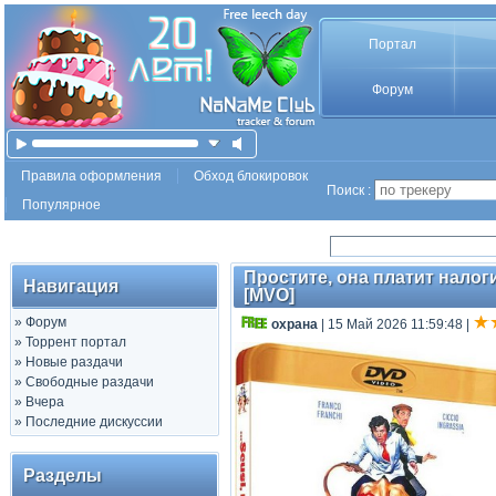
Портал
Форум
Правила оформления
Обход блокировок
Поиск :
Популярное
Простите, она платит налоги? 
Навигация
[MVO]
»
Форум
охрана
| 15 Май 2026 11:59:48
|
»
Торрент портал
»
Новые раздачи
»
Свободные раздачи
»
Вчера
»
Последние дискуссии
Разделы