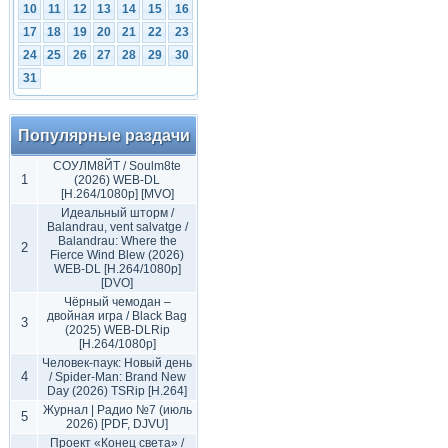
10
11
12
13
14
15
16
17
18
19
20
21
22
23
24
25
26
27
28
29
30
31
Популярные раздачи
СОУЛМ8ЙТ / Soulm8te
1
(2026) WEB-DL
[H.264/1080p] [MVO]
Идеальный шторм /
Balandrau, vent salvatge /
Balandrau: Where the
2
Fierce Wind Blew (2026)
WEB-DL [H.264/1080p]
[DVO]
Чёрный чемодан –
двойная игра / Black Bag
3
(2025) WEB-DLRip
[H.264/1080p]
Человек-паук: Новый день
4
/ Spider-Man: Brand New
Day (2026) TSRip [H.264]
Журнал | Радио №7 (июль
5
2026) [PDF, DJVU]
Проект «Конец света» /