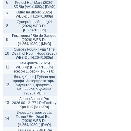
6
Project Hail Mary (2026)
BDRip [AV1/1080p] [IMAX]
Одно на двоих (2026)
7
WEB-DL [H.264/1080p]
Супергёрл / Supergirl
8
(2026) WEB-DL
[H.264/1080p]
Река крови / Rio de Sangue
9
(2026) WEB-DL
[H.264/1080p] [MVO]
Смерть Робин Гуда / The
10
Death of Robin Hood (2026)
WEB-DL [H.264/1080p]
Нам кранты (2026)
11
WEBRip [H.264/1080p]
(сезон 1, серии 1-8 из 8)
Дэвид Копек | Python для
профи. Интерпретаторы,
12
эмуляторы, графика и
машинное обучение
(2026) [PDF]
Adobe Acrobat Pro
13
2026.001.21771 RePack by
KpoJIuK [Multi/Ru]
Зловещие мертвецы:
Пекло / Evil Dead Burn
14
(2026) WEB-DL
[H.264/1080p] [DVO]
Паша (2025) WEBRip