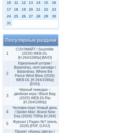
10
11
12
13
14
15
16
17
18
19
20
21
22
23
24
25
26
27
28
29
30
31
Популярные раздачи
СОУЛМ8ЙТ / Soulm8te
1
(2026) WEB-DL
[H.264/1080p] [MVO]
Идеальный шторм /
Balandrau, vent salvatge /
Balandrau: Where the
2
Fierce Wind Blew (2026)
WEB-DL [H.264/1080p]
[DVO]
Чёрный чемодан –
двойная игра / Black Bag
3
(2025) WEB-DLRip
[H.264/1080p]
Человек-паук: Новый день
4
/ Spider-Man: Brand New
Day (2026) TSRip [H.264]
Журнал | Радио №7 (июль
5
2026) [PDF, DJVU]
Проект «Конец света» /