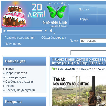
Портал
Форум
Правила оформления
Обход блокировок
Поиск :
Популярное
Табак: Наши дети во лжи (Та
Навигация
intox (2013) SATRip [FR / RU 
»
Форум
kaliostro100
| 13 Янв 2014 16:59:46
»
Торрент портал
»
Новые раздачи
»
Свободные раздачи
»
Вчера
»
Последние дискуссии
Разделы