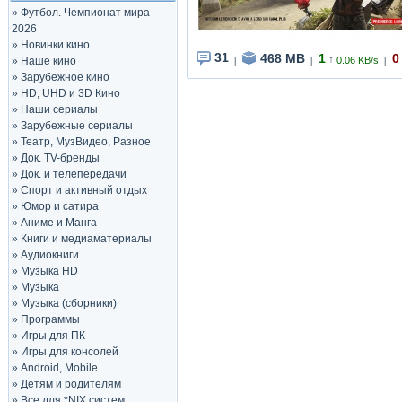
»
Футбол. Чемпионат мира
2026
»
Новинки кино
31
468 MB
1
0
↑
»
Наше кино
0.06 KB/s
|
|
|
»
Зарубежное кино
»
HD, UHD и 3D Кино
»
Наши сериалы
»
Зарубежные сериалы
»
Театр, МузВидео, Разное
»
Док. TV-бренды
»
Док. и телепередачи
»
Спорт и активный отдых
»
Юмор и сатира
»
Аниме и Манга
»
Книги и медиаматериалы
»
Аудиокниги
»
Музыка HD
»
Музыка
»
Музыка (сборники)
»
Программы
»
Игры для ПК
»
Игры для консолей
»
Android, Mobile
»
Детям и родителям
»
Все для *NIX систем