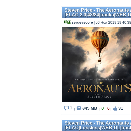
Steven Price - The Aeronauts 
[FLAC 2.0|48/24|tracks|WEB-
sergeyscore
| 06 Ноя 2019 19:40:3
1
645 MB
0
0
31
|
|
|
|
Steven Price - The Aeronauts 
[FLAC|Lossless|WEB-DL|trac