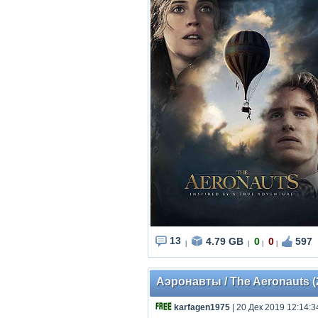
13
4.79 GB
0
0
597
|
|
|
|
Аэронавты / The Aeronauts (
karfagen1975
| 20 Дек 2019 12:14:3