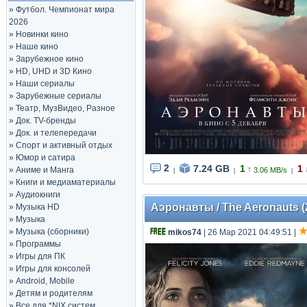
»
Футбол. Чемпионат мира
2026
»
Новинки кино
»
Наше кино
»
Зарубежное кино
»
HD, UHD и 3D Кино
»
Наши сериалы
»
Зарубежные сериалы
»
Театр, МузВидео, Разное
»
Док. TV-бренды
»
Док. и телепередачи
»
Спорт и активный отдых
»
Юмор и сатира
2
7.24 GB
1
1
↑
»
Аниме и Манга
3.06 MB/s
|
|
|
»
Книги и медиаматериалы
»
Аудиокниги
Аэронавты / The Aeronauts (
»
Музыка HD
»
Музыка
»
Музыка (сборники)
mikos74
| 26 Мар 2021 04:49:51
|
»
Программы
»
Игры для ПК
»
Игры для консолей
»
Android, Mobile
»
Детям и родителям
»
Все для *NIX систем