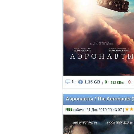
1
1.35 GB
0
0
↑
512 KB/s
|
|
|
|
Аэронавты / The Aeronauts (
ra3wa
| 21 Дек 2019 20:43:07
|