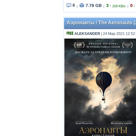
6
7.78 GB
3
0
↑
↓
209 KB/s
|
|
|
Аэронавты / The Aeronauts (2
ALEKSANDER
| 24 Мар 2021 12:52