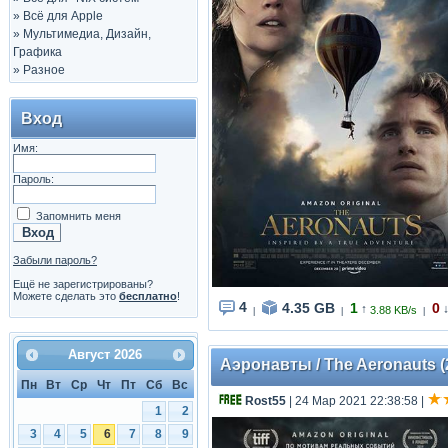
»
Всё для Apple
»
Мультимедиа, Дизайн,
Графика
»
Разное
Вход
Имя:
Пароль:
Запомнить меня
Забыли пароль?
Ещё не зарегистрированы?
Можете сделать это
бесплатно
!
4
4.35 GB
1
0
↑
3.88 KB/s
|
|
|
Август
2026
Аэронавты / The Aeronauts (2
Пн
Вт
Ср
Чт
Пт
Сб
Вс
Rost55
| 24 Мар 2021 22:38:58
|
1
2
3
4
5
6
7
8
9