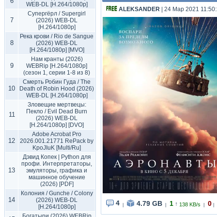
6
WEB-DL [H.264/1080p]
ALEKSANDER
| 24 Мар 2021 11:50
Супергёрл / Supergirl
7
(2026) WEB-DL
[H.264/1080p]
Река крови / Rio de Sangue
8
(2026) WEB-DL
[H.264/1080p] [MVO]
Нам кранты (2026)
9
WEBRip [H.264/1080p]
(сезон 1, серии 1-8 из 8)
Смерть Робин Гуда / The
10
Death of Robin Hood (2026)
WEB-DL [H.264/1080p]
Зловещие мертвецы:
Пекло / Evil Dead Burn
11
(2026) WEB-DL
[H.264/1080p] [DVO]
Adobe Acrobat Pro
12
2026.001.21771 RePack by
KpoJIuK [Multi/Ru]
Дэвид Копек | Python для
профи. Интерпретаторы,
13
эмуляторы, графика и
машинное обучение
(2026) [PDF]
Колония / Gunche / Colony
14
(2026) WEB-DL
4
4.79 GB
1
0
↑
138 KB/s
|
|
|
|
[H.264/1080p]
Богатыри (2026) WEBRip