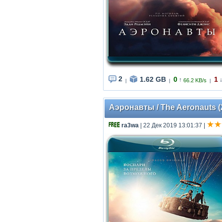
2
1.62 GB
0
1
↑
66.2 KB/s
|
|
|
Аэронавты / The Aeronauts (
ra3wa
| 22 Дек 2019 13:01:37
|