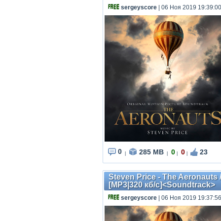
sergeyscore
| 06 Ноя 2019 19:39:0
0
285 MB
0
0
23
|
|
|
|
Steven Price - The Aeronauts 
[MP3|320 кб/с]<Soundtrack>
sergeyscore
| 06 Ноя 2019 19:37:5