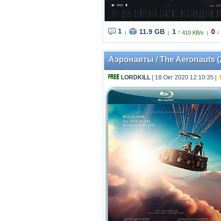
1
11.9 GB
1
0
↑
↓
410 KB/s
|
|
|
Аэронавты / The Aeronauts (
LORDKILL
| 18 Окт 2020 12:10:35
|