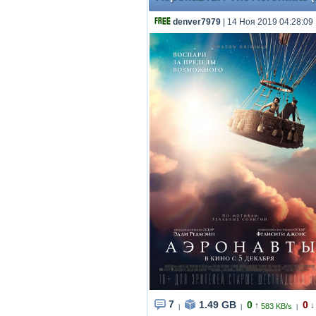
denver7979
| 14 Ноя 2019 04:28:09
7
1.49 GB
0
0
↑
↓
583 KB/s
|
|
|