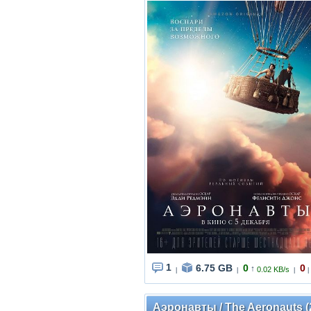
1
6.75 GB
0
0
↑
0.02 KB/s
|
|
|
|
Аэронавты / The Aeronauts (