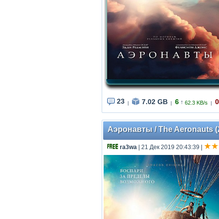
23
7.02 GB
6
0
↑
62.3 KB/s
|
|
|
Аэронавты / The Aeronauts (
ra3wa
| 21 Дек 2019 20:43:39
|