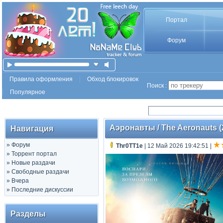
Портал
Форум
Правила оформления
Обход блокировок
Поиск :
Популярное
Аэронавты / The Aeronauts (2
Навигация
»
Форум
Thr0TT1e
| 12 Май 2026 19:42:51
|
»
Торрент портал
»
Новые раздачи
»
Свободные раздачи
»
Вчера
»
Последние дискуссии
Разделы