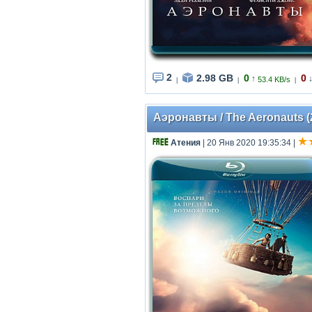
2
2.98 GB
0
0
↑
53.4 KB/s
|
|
|
Аэронавты / The Aeronauts (2
Атения
| 20 Янв 2020 19:35:34
|