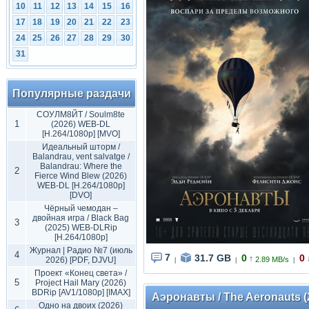
10
11
12
13
14
15
16
17
18
19
20
21
22
23
24
25
26
27
28
29
30
31
Популярные раздачи
СОУЛМ8ЙТ / Soulm8te
1
(2026) WEB-DL
[H.264/1080p] [MVO]
Идеальный шторм /
Balandrau, vent salvatge /
Balandrau: Where the
2
Fierce Wind Blew (2026)
WEB-DL [H.264/1080p]
[DVO]
Чёрный чемодан –
двойная игра / Black Bag
3
(2025) WEB-DLRip
[H.264/1080p]
Журнал | Радио №7 (июль
4
7
31.7 GB
0
0
↑
2026) [PDF, DJVU]
2.89 MB/s
|
|
|
Проект «Конец света» /
5
Project Hail Mary (2026)
BDRip [AV1/1080p] [IMAX]
Аэронавты / The Aeronauts (
Одно на двоих (2026)