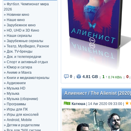
»
Футбол. Чемпионат мира
2026
»
Новинки кино
»
Наше кино
»
Зарубежное кино
»
HD, UHD и 3D Кино
»
Наши сериалы
»
Зарубежные сериалы
»
Театр, МузВидео, Разное
»
Док. TV-бренды
»
Док. и телепередачи
»
Спорт и активный отдых
»
Юмор и сатира
»
Аниме и Манга
0
4.81 GB
1
0
↑
0.74 KB/s
»
Книги и медиаматериалы
|
|
|
|
»
Аудиокниги
»
Музыка HD
Алиенист / The Alienist (2020
»
Музыка
»
Музыка (сборники)
Катюша
| 14 Авг 2020 09:33:00
|
»
Программы
»
Игры для ПК
»
Игры для консолей
»
Android, Mobile
»
Детям и родителям
»
Все для *NIX систем