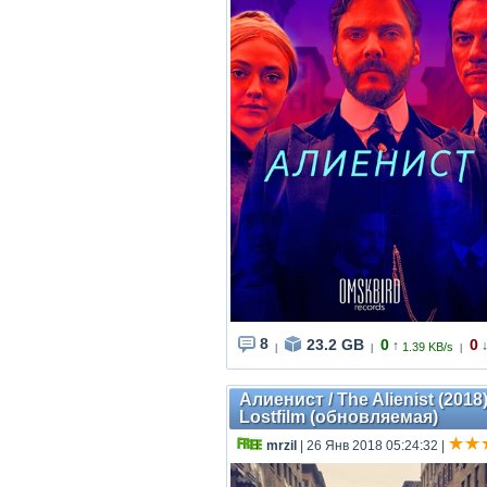
8
23.2 GB
0
0
↑
1.39 KB/s
|
|
|
Алиенист / The Alienist (2018
Lostfilm (обновляемая)
mrzil
| 26 Янв 2018 05:24:32
|