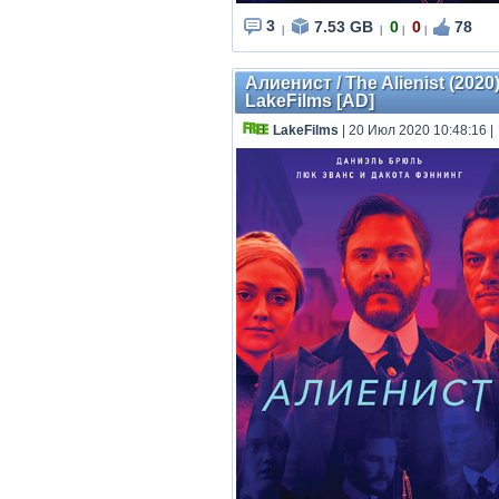
3
7.53 GB
0
0
78
|
|
|
|
Алиенист / The Alienist (2020
LakeFilms [AD]
LakeFilms
| 20 Июл 2020 10:48:16
|