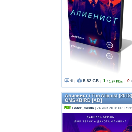
6
5.82 GB
1
0
↑
1.97 KB/s
|
|
|
Алиенист / The Alienist (2018
OMSKBIRD [AD]
Gater_media
| 24 Янв 2018 00:17:2