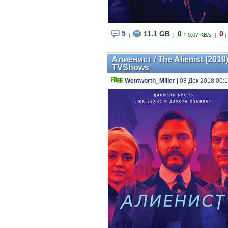
5
11.1 GB
0
0
↑
0.07 KB/s
|
|
|
|
Алиенист / The Alienist (2018
TVShows
Wentworth_Miller
| 08 Дек 2018 00: