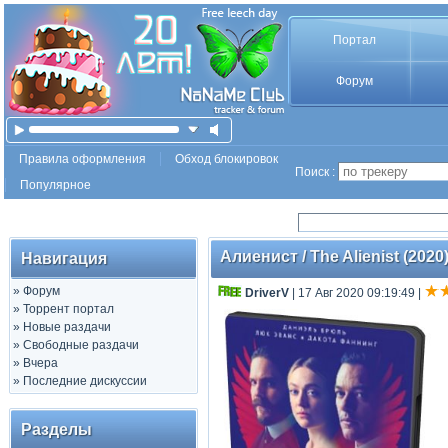
Портал
Форум
Правила оформления
Обход блокировок
Поиск :
Популярное
Алиенист / The Alienist (2020
Навигация
»
Форум
DriverV
| 17 Авг 2020 09:19:49
|
»
Торрент портал
»
Новые раздачи
»
Свободные раздачи
»
Вчера
»
Последние дискуссии
Разделы