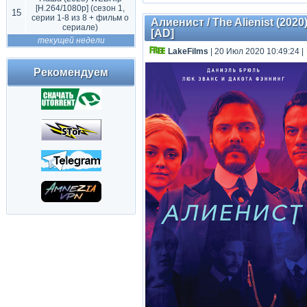
[H.264/1080p] (сезон 1,
15
серии 1-8 из 8 + фильм о
Алиенист / The Alienist (2020
сериале)
[AD]
текущей недели
LakeFilms
| 20 Июл 2020 10:49:24
|
Рекомендуем