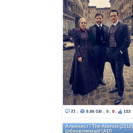
21
9.86 GB
0
0
153
|
|
|
|
Алиенист / The Alienist (201
(обновляемая) [AD]