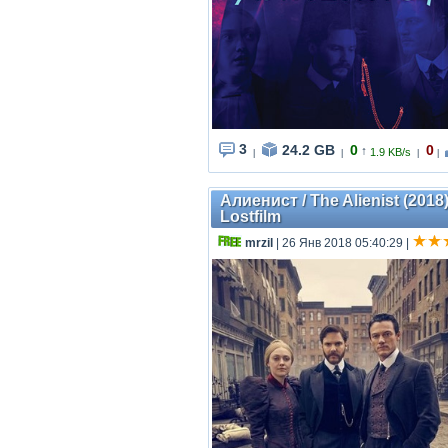
3
24.2 GB
0
0
↑
1.9 KB/s
|
|
|
|
Алиенист / The Alienist (2018
Lostfilm
mrzil
| 26 Янв 2018 05:40:29
|