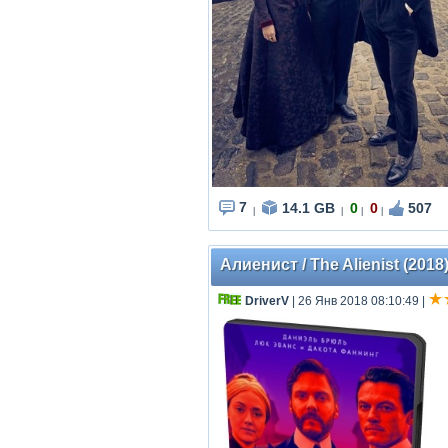
7
14.1 GB
0
0
507
|
|
|
|
Алиенист / The Alienist (2018
DriverV
| 26 Янв 2018 08:10:49
|