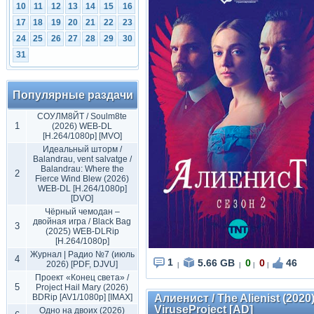
10
11
12
13
14
15
16
17
18
19
20
21
22
23
24
25
26
27
28
29
30
31
Популярные раздачи
СОУЛМ8ЙТ / Soulm8te
1
(2026) WEB-DL
[H.264/1080p] [MVO]
Идеальный шторм /
Balandrau, vent salvatge /
Balandrau: Where the
2
Fierce Wind Blew (2026)
WEB-DL [H.264/1080p]
[DVO]
Чёрный чемодан –
двойная игра / Black Bag
3
(2025) WEB-DLRip
[H.264/1080p]
Журнал | Радио №7 (июль
4
1
5.66 GB
0
0
46
2026) [PDF, DJVU]
|
|
|
|
Проект «Конец света» /
5
Project Hail Mary (2026)
BDRip [AV1/1080p] [IMAX]
Алиенист / The Alienist (2020
ViruseProject [AD]
Одно на двоих (2026)