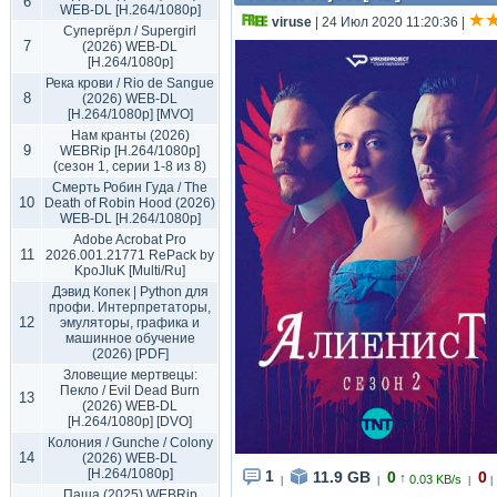
6
WEB-DL [H.264/1080p]
viruse
| 24 Июл 2020 11:20:36
|
Супергёрл / Supergirl
7
(2026) WEB-DL
[H.264/1080p]
Река крови / Rio de Sangue
8
(2026) WEB-DL
[H.264/1080p] [MVO]
Нам кранты (2026)
9
WEBRip [H.264/1080p]
(сезон 1, серии 1-8 из 8)
Смерть Робин Гуда / The
10
Death of Robin Hood (2026)
WEB-DL [H.264/1080p]
Adobe Acrobat Pro
11
2026.001.21771 RePack by
KpoJIuK [Multi/Ru]
Дэвид Копек | Python для
профи. Интерпретаторы,
12
эмуляторы, графика и
машинное обучение
(2026) [PDF]
Зловещие мертвецы:
Пекло / Evil Dead Burn
13
(2026) WEB-DL
[H.264/1080p] [DVO]
Колония / Gunche / Colony
14
(2026) WEB-DL
[H.264/1080p]
1
11.9 GB
0
0
↑
0.03 KB/s
|
|
|
|
Паша (2025) WEBRip