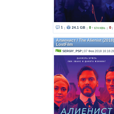
1
24.1 GB
0
0
↑
674 KB/s
|
|
|
|
Алиенист / The Alienist (2018
LostFilm
SERGIY_PSP
| 07 Фев 2018 16:16:2