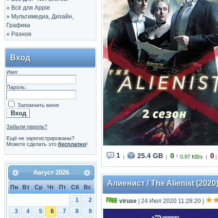
»
Всё для Apple
»
Мультимедиа, Дизайн,
Графика
»
Разное
Вход
Имя:
Пароль:
Запомнить меня
Забыли пароль?
Ещё не зарегистрированы?
Можете сделать это
бесплатно
!
1
25.4 GB
0
0
↑
0.97 KB/s
|
|
|
|
Август
2026
Алиенист / The Alienist (2020
Пн
Вт
Ср
Чт
Пт
Сб
Вс
1
2
viruse
| 24 Июл 2020 11:28:20
|
3
4
5
6
7
8
9