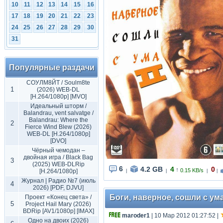
10
11
12
13
14
15
16
17
18
19
20
21
22
23
24
25
26
27
28
29
30
31
Популярные раздачи
СОУЛМ8ЙТ / Soulm8te
1
(2026) WEB-DL
[H.264/1080p] [MVO]
Идеальный шторм /
Balandrau, vent salvatge /
Balandrau: Where the
2
Fierce Wind Blew (2026)
WEB-DL [H.264/1080p]
[DVO]
Чёрный чемодан –
двойная игра / Black Bag
3
(2025) WEB-DLRip
6
4.2 GB
4
0
↑
0.15 KB/s
[H.264/1080p]
|
|
|
|
Журнал | Радио №7 (июль
4
2026) [PDF, DJVU]
Боги, наверное, сошли с ума 
Проект «Конец света» /
5
Project Hail Mary (2026)
BDRip [AV1/1080p] [IMAX]
maroder1
| 10 Мар 2012 01:27:52
|
Одно на двоих (2026)