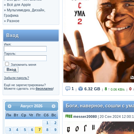
»
Всё для Apple
»
Мультимедиа, Дизайн,
Графика
»
Разное
Вход
Имя:
Пароль:
Запомнить меня
Забыли пароль?
Ещё не зарегистрированы?
1
6.32 GB
8
0
Можете сделать это
бесплатно
!
↑
0.06 KB/s
|
|
|
Боги, наверное, сошли с ума 
Август
2026
Пн
Вт
Ср
Чт
Пт
Сб
Вс
messer20080
| 20 Сен 2024 12:00:
1
2
3
4
5
6
7
8
9