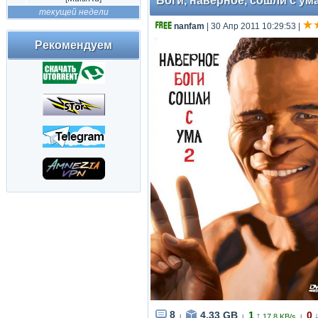
Боги, наверное, сошли с ума 
текущей недели
nanfam
| 30 Апр 2011 10:29:53
|
Рекомендуем
8
4.33 GB
1
0
↑
17.8 KB/s
|
|
|