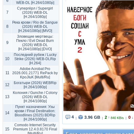
6
WEB-DL [H.264/1080p]
Супергёрл / Supergirl
7
(2026) WEB-DL
[H.264/1080p]
Река крови / Rio de Sangue
8
(2026) WEB-DL
[H.264/1080p] [MVO]
Зловещие мертвецы:
Пекло / Evil Dead Burn
9
(2026) WEB-DL
[H.264/1080p] [DVO]
Последний рубеж / Lucky
10
Strike (2026) WEB-DLRip
[H.264]
Adobe Acrobat Pro
11
2026.001.21771 RePack by
KpoJIuK [Multi/Ru]
Богатыри (2026) WEBRip
12
[H.264/1080p]
Колония / Gunche / Colony
13
(2026) WEB-DL
[H.264/1080p]
Пункт назначения: Узы
крови / Final Destination:
14
Bloodlines (2025) BDRip
4
3.96 GB
2
0
↑
↓
840 KB/s
|
|
|
[H.264/1080p]
Comodo Internet Security
15
Premium 12.4.0.8170 Final
[Multi/Ru]