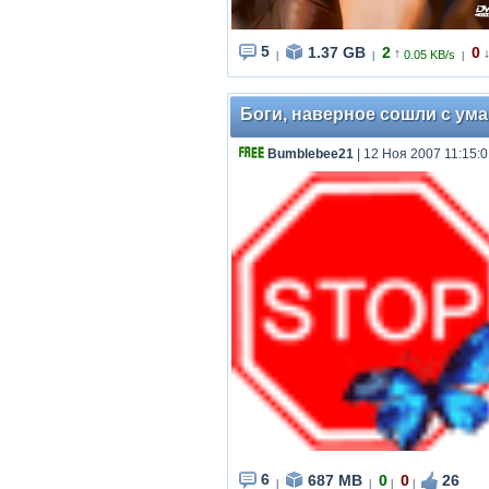
5
1.37 GB
2
0
↑
0.05 KB/s
|
|
|
Боги, наверное сошли с ума 2
Bumblebee21
| 12 Ноя 2007 11:15:
6
687 MB
0
0
26
|
|
|
|