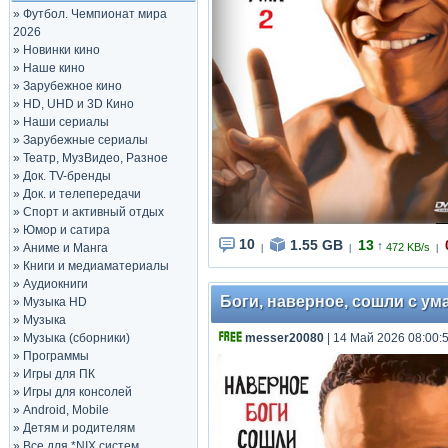
»
Футбол. Чемпионат мира
2026
»
Новинки кино
»
Наше кино
»
Зарубежное кино
»
HD, UHD и 3D Кино
»
Наши сериалы
»
Зарубежные сериалы
»
Театр, МузВидео, Разное
»
Док. TV-бренды
»
Док. и телепередачи
»
Спорт и активный отдых
»
Юмор и сатира
10
1.55 GB
13
↑
»
Аниме и Манга
472 KB/s
|
|
|
»
Книги и медиаматериалы
»
Аудиокниги
Боги, наверное, сошли с ума 
»
Музыка HD
»
Музыка
»
Музыка (сборники)
messer20080
| 14 Май 2026 08:00:
»
Программы
»
Игры для ПК
»
Игры для консолей
»
Android, Mobile
»
Детям и родителям
»
Все для *NIX систем