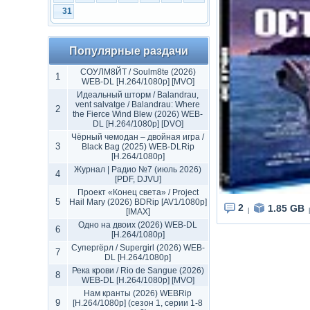
31
Популярные раздачи
СОУЛМ8ЙТ / Soulm8te (2026)
1
WEB-DL [H.264/1080p] [MVO]
Идеальный шторм / Balandrau,
vent salvatge / Balandrau: Where
2
the Fierce Wind Blew (2026) WEB-
DL [H.264/1080p] [DVO]
Чёрный чемодан – двойная игра /
3
Black Bag (2025) WEB-DLRip
[H.264/1080p]
Журнал | Радио №7 (июль 2026)
4
[PDF, DJVU]
Проект «Конец света» / Project
5
Hail Mary (2026) BDRip [AV1/1080p]
2
1.85 GB
[IMAX]
|
|
Одно на двоих (2026) WEB-DL
6
[H.264/1080p]
Супергёрл / Supergirl (2026) WEB-
7
DL [H.264/1080p]
Река крови / Rio de Sangue (2026)
8
WEB-DL [H.264/1080p] [MVO]
Нам кранты (2026) WEBRip
9
[H.264/1080p] (сезон 1, серии 1-8