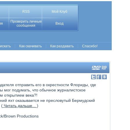
RSS
Мой Клуб
Проверить личные
ия
Вход
сообщения
 искать
Как скачивать
Как раздавать
Спасибо!
дателя отправить его в окрестности Флориды, где
бы мог подумать, что обычное журналистское
м открытием века?!
ний яхт оказывается не пресловутый Бермудский
 (
Читать дальше...
)
uck/Brown Productions