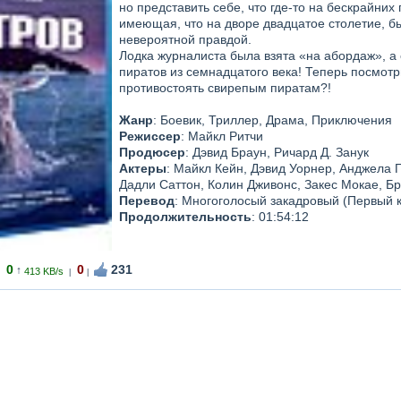
но представить себе, что где-то на бескрайни
имеющая, что на дворе двадцатое столетие, бы
невероятной правдой.
Лодка журналиста была взята «на абордаж», а 
пиратов из семнадцатого века! Теперь посмот
противостоять свирепым пиратам?!
Жанр
: Боевик, Триллер, Драма, Приключения
Режиссер
: Майкл Ритчи
Продюсер
: Дэвид Браун, Ричард Д. Занук
Актеры
: Майкл Кейн, Дэвид Уорнер, Анджела 
Дадли Саттон, Колин Дживонс, Закес Мокае, 
Перевод
: Многоголосый закадровый (Первый 
Продолжительность
: 01:54:12
0
0
231
↑
413 KB/s
|
|