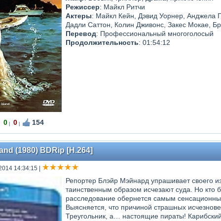
Режиссер
: Майкл Ритчи
Актеры
: Майкл Кейн, Дэвид Уорнер, Анджела 
Дадли Саттон, Колин Дживонс, Закес Мокае, 
Перевод
: Профессиональный многоголосый
Продолжительность
: 01:54:12
0
0
154
|
|
land (1980) BDRip [H.264]
2014 14:34:15
|
Репортер Блэйр Мэйнард упрашивает своего из
таинственным образом исчезают суда. Но кто 
расследование обернется самым сенсационны
Выясняется, что причиной страшных исчезнове
Треугольник, а… настоящие пираты! Карибский