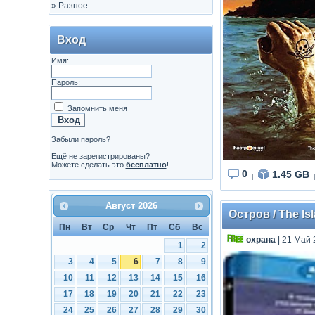
»
Разное
Вход
Имя:
Пароль:
Запомнить меня
Забыли пароль?
Ещё не зарегистрированы?
Можете сделать это
бесплатно
!
0
1.45 GB
|
|
Август
2026
Остров / The Is
Пн
Вт
Ср
Чт
Пт
Сб
Вс
охрана
| 21 Май 
1
2
3
4
5
6
7
8
9
10
11
12
13
14
15
16
17
18
19
20
21
22
23
24
25
26
27
28
29
30