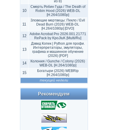
из 8)
Смерть Робин Гуда / The Death of
10
Robin Hood (2026) WEB-DL
[H.264/1080p]
Зловещие мертвецы: Пекло / Evil
11
Dead Burn (2026) WEB-DL
[H.264/1080p] [DVO]
Adobe Acrobat Pro 2026.001.21771
12
RePack by KpoJIuK [Multi/Ru]
Дэвид Копек | Python для профи.
Интерпретаторы, эмуляторы,
13
графика и машинное обучение
(2026) [PDF]
Колония / Gunche / Colony (2026)
14
WEB-DL [H.264/1080p]
Богатыри (2026) WEBRip
15
[H.264/1080p]
текущей недели
Рекомендуем