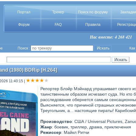
Портал
Трекер
Поиск по форуму
Закладки
Форум
FAQ
Правила
Регистрац
Нас вместе: 4 268 421
ое
Поиск :
Как
land (1980) BDRip [H.264]
2026 11:40:15
|
Репортер Блэйр Мэйнард упрашивает своего из
таинственным образом исчезают суда. Но кто 
расследование обернется самым сенсационны
Выясняется, что причиной страшных исчезнове
Треугольник, а... настоящие пираты! Карибский
Производство
: США / Universal Pictures, Zan
Жанр
: боевик, триллер, драма, приключения
Режиссер
: Майкл Ритчи