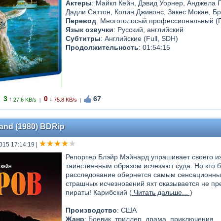
Актеры
: Майкл Кейн, Дэвид Уорнер, Анджела 
Дадли Саттон, Колин Дживонс, Закес Мокае, 
Перевод
: Многоголосый профессиональный (П
Язык озвучки
: Русский, английский
Субтитры
: Английские (Full, SDH)
Продолжительность
: 01:54:15
3
0
67
↑
↓
27.6 KB/s
75.8 KB/s
|
|
land (1980) BDRip
015 17:14:19
|
Репортер Блэйр Мэйнард упрашивает своего из
таинственным образом исчезают суда. Но кто 
расследование обернется самым сенсационным
страшных исчезновений яхт оказывается не п
пираты! Карибский (
Читать дальше...
)
Производство
: США
Жанр
: Боевик, триллер, драма, приключения