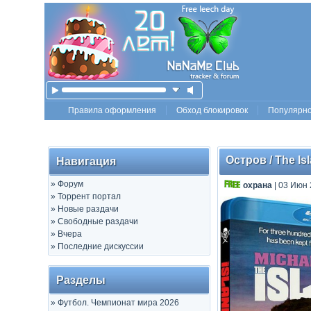
Правила оформления
Обход блокировок
Популярн
Остров / The Is
Навигация
»
Форум
охрана
| 03 Июн 
»
Торрент портал
»
Новые раздачи
»
Свободные раздачи
»
Вчера
»
Последние дискуссии
Разделы
»
Футбол. Чемпионат мира 2026