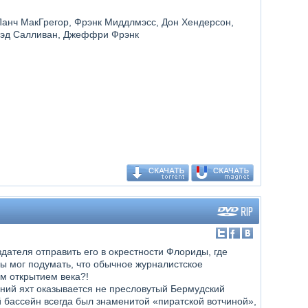
Панч МакГрегор, Фрэнк Миддлмэсс, Дон Хендерсон,
Брэд Салливан, Джеффри Фрэнк
дателя отправить его в окрестности Флориды, где
бы мог подумать, что обычное журналистское
м открытием века?!
ний яхт оказывается не пресловутый Бермудский
 бассейн всегда был знаменитой «пиратской вотчиной»,