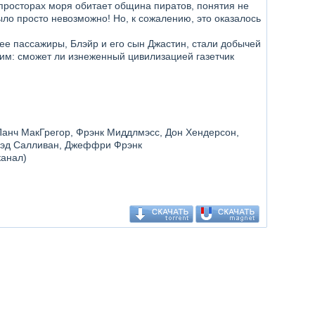
х просторах моря обитает община пиратов, понятия не
ло просто невозможно! Но, к сожалению, это оказалось
ее пассажиры, Блэйр и его сын Джастин, стали добычей
рим: сможет ли изнеженный цивилизацией газетчик
Панч МакГрегор, Фрэнк Миддлмэсс, Дон Хендерсон,
Брэд Салливан, Джеффри Фрэнк
канал)