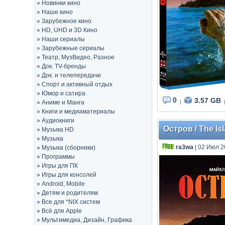
»
Новинки кино
»
Наше кино
»
Зарубежное кино
»
HD, UHD и 3D Кино
»
Наши сериалы
»
Зарубежные сериалы
»
Театр, МузВидео, Разное
»
Док. TV-бренды
»
Док. и телепередачи
»
Спорт и активный отдых
»
Юмор и сатира
0
3.57 GB
»
Аниме и Манга
|
|
»
Книги и медиаматериалы
»
Аудиокниги
Остров / The Is
»
Музыка HD
»
Музыка
ra3wa
| 02 Июл 2
»
Музыка (сборники)
»
Программы
»
Игры для ПК
»
Игры для консолей
»
Android, Mobile
»
Детям и родителям
»
Все для *NIX систем
»
Всё для Apple
»
Мультимедиа, Дизайн, Графика