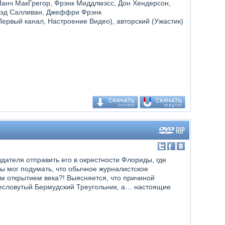
Панч МакГрегор, Фрэнк Миддлмэсс, Дон Хендерсон,
Брэд Салливан, Джеффри Фрэнк
ервый канал, Настроение Видео), авторский (Ужастик)
дателя отправить его в окрестности Флориды, где
бы мог подумать, что обычное журналистское
 открытием века?! Выясняется, что причиной
ресловутый Бермудский Треугольник, а… настоящие