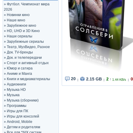
»
Футбол. Чемпионат мира
2026
»
Новинки кино
»
Наше кино
»
Зарубежное кино
»
HD, UHD и 3D Кино
»
Наши сериалы
»
Зарубежные сериалы
»
Театр, МузВидео, Разное
»
Док. TV-бренды
»
Док. и телепередачи
»
Спорт и активный отдых
»
Юмор и сатира
»
Аниме и Манга
20
2.15 GB
2
0
»
Книги и медиаматериалы
↑
1.44 KB/s
|
|
|
»
Аудиокниги
»
Музыка HD
»
Музыка
»
Музыка (сборники)
»
Программы
»
Игры для ПК
»
Игры для консолей
»
Android, Mobile
»
Детям и родителям
»
Все для *NIX систем