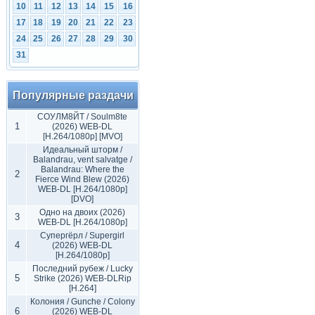
10
11
12
13
14
15
16
17
18
19
20
21
22
23
24
25
26
27
28
29
30
31
Популярные раздачи
СОУЛМ8ЙТ / Soulm8te
1
(2026) WEB-DL
[H.264/1080p] [MVO]
Идеальный шторм /
Balandrau, vent salvatge /
Balandrau: Where the
2
Fierce Wind Blew (2026)
WEB-DL [H.264/1080p]
[DVO]
Одно на двоих (2026)
3
WEB-DL [H.264/1080p]
Супергёрл / Supergirl
4
(2026) WEB-DL
[H.264/1080p]
Последний рубеж / Lucky
5
Strike (2026) WEB-DLRip
[H.264]
Колония / Gunche / Colony
6
(2026) WEB-DL