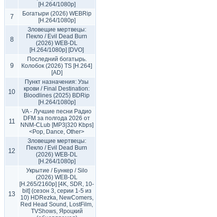
[H.264/1080p]
Богатыри (2026) WEBRip
7
[H.264/1080p]
Зловещие мертвецы:
Пекло / Evil Dead Burn
8
(2026) WEB-DL
[H.264/1080p] [DVO]
Последний богатырь.
9
Колобок (2026) TS [H.264]
[AD]
Пункт назначения: Узы
крови / Final Destination:
10
Bloodlines (2025) BDRip
[H.264/1080p]
VA - Лучшие песни Радио
DFM за полгода 2026 от
11
NNM-CLub [MP3|320 Kbps]
<Pop, Dance, Other>
Зловещие мертвецы:
Пекло / Evil Dead Burn
12
(2026) WEB-DL
[H.264/1080p]
Укрытие / Бункер / Silo
(2026) WEB-DL
[H.265/2160p] [4K, SDR, 10-
bit] (сезон 3, серии 1-5 из
13
10) HDRezka, NewComers,
Red Head Sound, LostFilm,
TVShows, Яроцкий