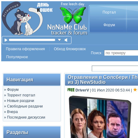
Портал
Форум
Правила оформления
Обход блокировок
Поиск :
Популярное
Отравления в Солсбери / The
Навигация
из 3) NewStudio
»
Форум
DriverV
| 01 Июл 2020 06:53:44
|
»
Торрент портал
»
Новые раздачи
»
Свободные раздачи
»
Вчера
»
Последние дискуссии
Разделы