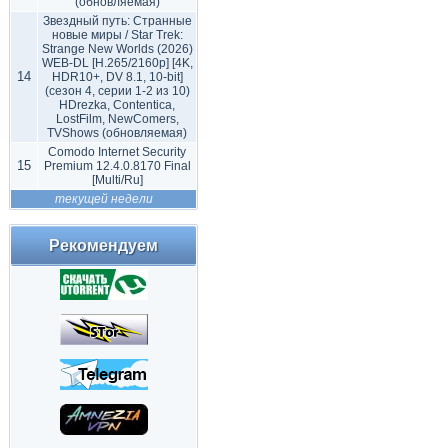
(обновляемая)
Звездный путь: Странные
новые миры / Star Trek:
Strange New Worlds (2026)
WEB-DL [H.265/2160p] [4K,
14
HDR10+, DV 8.1, 10-bit]
(сезон 4, серии 1-2 из 10)
HDrezka, Contentica,
LostFilm, NewComers,
TVShows (обновляемая)
Comodo Internet Security
15
Premium 12.4.0.8170 Final
[Multi/Ru]
текущей недели
Рекомендуем