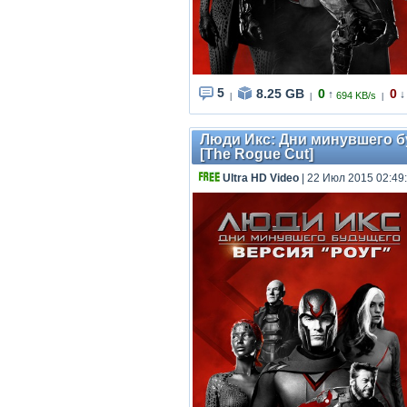
5
8.25 GB
0
0
↑
↓
694 KB/s
|
|
|
Люди Икс: Дни минувшего буд
[The Rogue Cut]
Ultra HD Video
| 22 Июл 2015 02:49