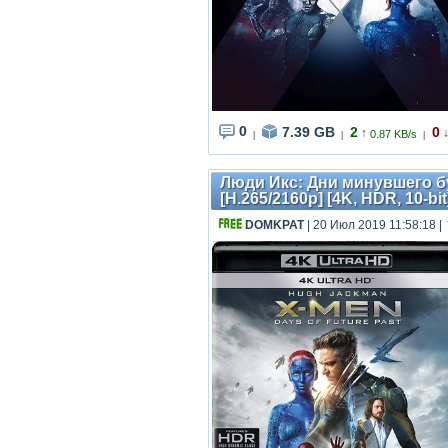
0
7.39 GB
2
0
↑
0.87 KB/s
|
|
|
Люди Икс: Дни минувшего бу
[H.265/2160p] [4K, HDR, 10-bit
DOMKPAT
| 20 Июл 2019 11:58:18
|