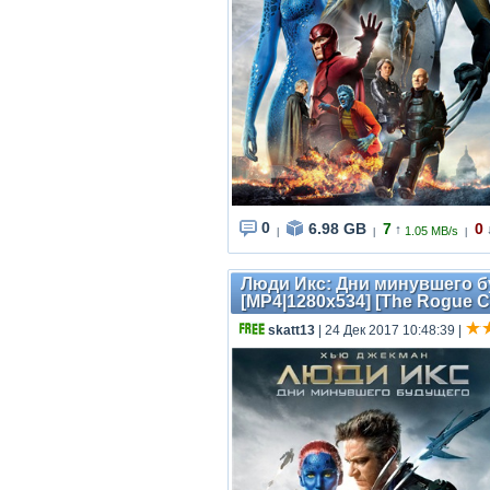
0
6.98 GB
7
0
↑
1.05 MB/s
|
|
|
Люди Икс: Дни минувшего буд
[MP4|1280x534] [The Rogue C
skatt13
| 24 Дек 2017 10:48:39
|