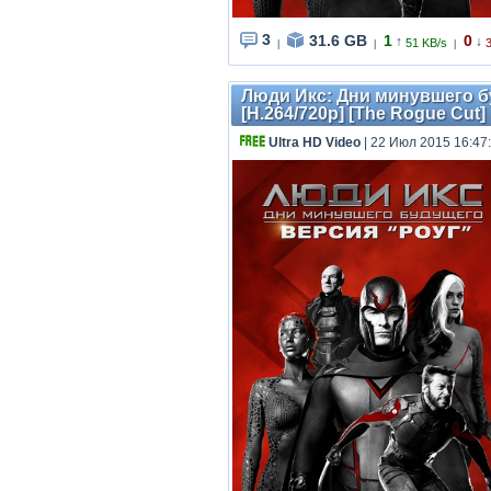
3
31.6 GB
1
0
↑
↓
51 KB/s
|
|
|
Люди Икс: Дни минувшего буд
[H.264/720p] [The Rogue Cut]
Ultra HD Video
| 22 Июл 2015 16:47