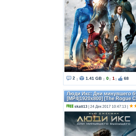
2
1.41 GB
0
1
68
|
|
|
|
Люди Икс: Дни минувшего буд
[MP4|1920x800] [The Rogue C
skatt13
| 24 Дек 2017 10:47:13
|