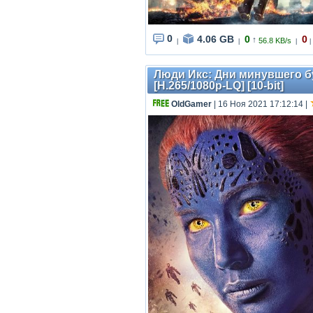
0
4.06 GB
0
0
↑
56.8 KB/s
|
|
|
|
Люди Икс: Дни минувшего буд
[H.265/1080p-LQ] [10-bit]
OldGamer
| 16 Ноя 2021 17:12:14
|