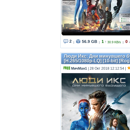
2
56.9 GB
1
0
↑
30.9 KB/s
|
|
|
Люди Икс: Дни минувшего буд
[H.265/1080p-LQ] [10-bit] [Ro
МичМан1
| 28 Окт 2018 12:12:54
|