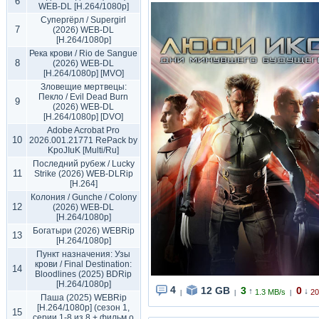
6
WEB-DL [H.264/1080p]
Супергёрл / Supergirl
7
(2026) WEB-DL
[H.264/1080p]
Река крови / Rio de Sangue
8
(2026) WEB-DL
[H.264/1080p] [MVO]
Зловещие мертвецы:
Пекло / Evil Dead Burn
9
(2026) WEB-DL
[H.264/1080p] [DVO]
Adobe Acrobat Pro
10
2026.001.21771 RePack by
KpoJIuK [Multi/Ru]
Последний рубеж / Lucky
11
Strike (2026) WEB-DLRip
[H.264]
Колония / Gunche / Colony
12
(2026) WEB-DL
[H.264/1080p]
Богатыри (2026) WEBRip
13
[H.264/1080p]
Пункт назначения: Узы
крови / Final Destination:
14
Bloodlines (2025) BDRip
[H.264/1080p]
4
12 GB
3
0
↑
↓
1.3 MB/s
20
|
|
|
Паша (2025) WEBRip
[H.264/1080p] (сезон 1,
15
серии 1-8 из 8 + фильм о