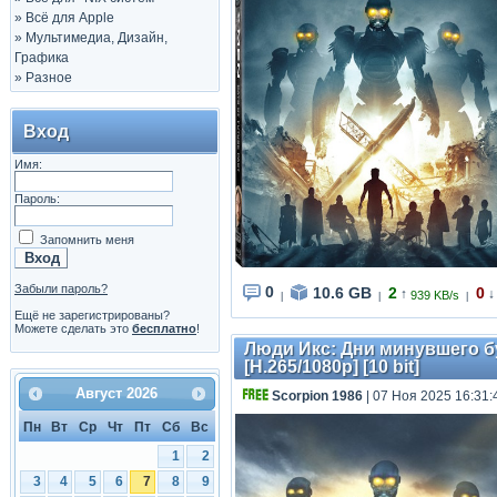
»
Всё для Apple
»
Мультимедиа, Дизайн,
Графика
»
Разное
Вход
Имя:
Пароль:
Запомнить меня
Забыли пароль?
0
10.6 GB
2
0
↑
↓
939 KB/s
|
|
|
Ещё не зарегистрированы?
Можете сделать это
бесплатно
!
Люди Икс: Дни минувшего буд
[H.265/1080p] [10 bit]
Август
2026
Scorpion 1986
| 07 Ноя 2025 16:31:
Пн
Вт
Ср
Чт
Пт
Сб
Вс
1
2
3
4
5
6
7
8
9