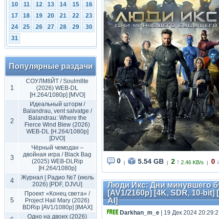
10
11
12
13
14
15
16
17
18
19
20
21
22
23
24
25
26
27
28
29
30
31
Популярные раздачи
СОУЛМ8ЙТ / Soulm8te
1
(2026) WEB-DL
[H.264/1080p] [MVO]
Идеальный шторм /
Balandrau, vent salvatge /
Balandrau: Where the
2
Fierce Wind Blew (2026)
WEB-DL [H.264/1080p]
[DVO]
Чёрный чемодан –
двойная игра / Black Bag
3
0
5.54 GB
2
0
(2025) WEB-DLRip
↑
2.46 KB/s
|
|
|
[H.264/1080p]
Журнал | Радио №7 (июль
4
2026) [PDF, DJVU]
Люди Икс: Дни минувшего буд
[AV1/2160p] [4K, SDR, 10-bit
Проект «Конец света» /
5
AI]
Project Hail Mary (2026)
BDRip [AV1/1080p] [IMAX]
Darkhan_m_e
| 19 Дек 2024 20:29:
Одно на двоих (2026)