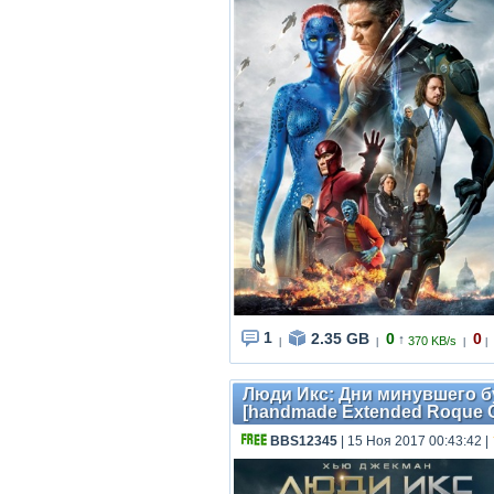
1
2.35 GB
0
0
↑
370 KB/s
|
|
|
|
Люди Икс: Дни минувшего буд
[handmade Extended Roque C
BBS12345
| 15 Ноя 2017 00:43:42
|