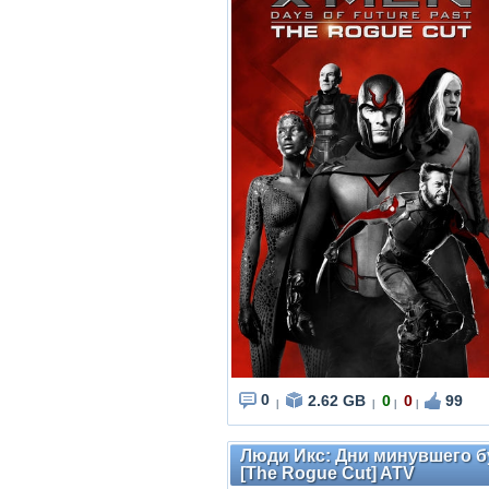
0
2.62 GB
0
0
99
|
|
|
|
Люди Икс: Дни минувшего буд
[The Rogue Cut] ATV