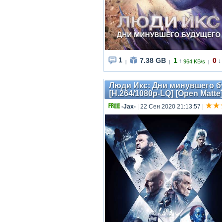
1
7.38 GB
1
0
↑
↓
964 KB/s
|
|
|
Люди Икс: Дни минувшего буд
[H.264/1080p-LQ] [Open Matt
-Jax-
| 22 Сен 2020 21:13:57
|