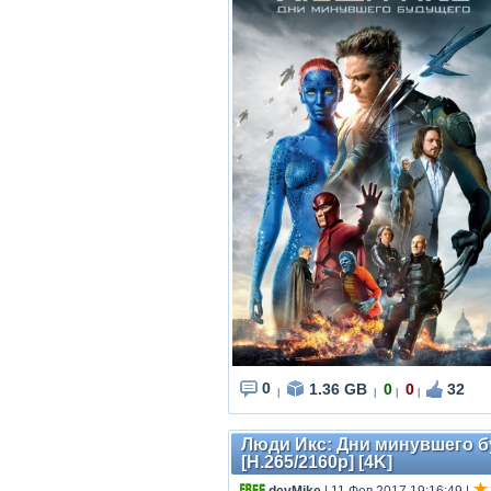
0
1.36 GB
0
0
32
|
|
|
|
Люди Икс: Дни минувшего буд
[H.265/2160p] [4K]