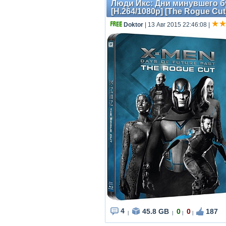
Люди Икс: Дни минувшего бу
[H.264/1080p] [The Rogue Cut
Doktor
| 13 Авг 2015 22:46:08
|
4
45.8 GB
0
0
187
|
|
|
|