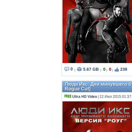
0
5.67 GB
0
0
238
|
|
|
|
Люди Икс: Дни минувшего буд
Rogue Cut]
Ultra HD Video
| 22 Июл 2015 01:37