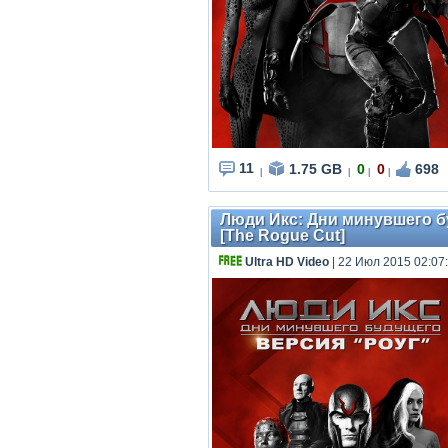
11
1.75 GB
0
0
698
|
|
|
|
Люди Икс: Дни минувшего буд
[The Rogue Cut]
Ultra HD Video
| 22 Июл 2015 02:07