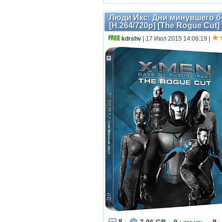
Люди Икс: Дни минувшего буд
[H.264/720p] [The Rogue Cut]
kdrshv
| 17 Июл 2015 14:06:19
|
8
7.06 GB
0
0