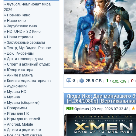
»
Футбол. Чемпионат мира
2026
»
Новинки кино
»
Наше кино
»
Зарубежное кино
»
HD, UHD и 3D Кино
»
Наши сериалы
»
Зарубежные сериалы
»
Театр, МузВидео, Разное
»
Док. TV-бренды
»
Док. и телепередачи
»
Спорт и активный отдых
»
Юмор и сатира
»
Аниме и Манга
0
25.5 GB
1
0
»
Книги и медиаматериалы
↑
0.01 KB/s
|
|
|
»
Аудиокниги
»
Музыка HD
Люди Икс: Дни минувшего буд
»
Музыка
[H.264/1080p] [Вертикальна
»
Музыка (сборники)
»
Программы
Optimus
| 20 Апр 2026 07:33:48
|
»
Игры для ПК
»
Игры для консолей
»
Android, Mobile
»
Детям и родителям
»
Все для *NIX систем