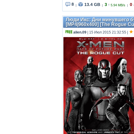
8
13.4 GB
3
0
↑
5.94 MB/s
|
|
|
Люди Икс: Дни минувшего буд
[MP4|960х400] [The Rogue Cu
alien.09
| 15 Июл 2015 21:32:55
|