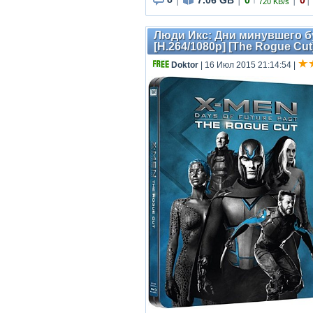
↑
720 KB/s
|
|
|
|
Люди Икс: Дни минувшего буд
[H.264/1080p] [The Rogue Cut
Doktor
| 16 Июл 2015 21:14:54
|