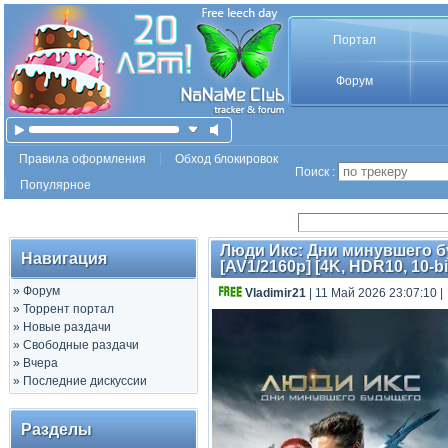
Портал
Форум
Правила оформления
Обход блокировок
Поиск :
Популярное
Люди Икс: Дни минувшего буд
Навигация
[AV1/2160p] [4K, HDR10, 10-bi
»
Форум
Vladimir21
| 11 Май 2026 23:07:10
|
»
Торрент портал
»
Новые раздачи
»
Свободные раздачи
»
Вчера
»
Последние дискуссии
Разделы