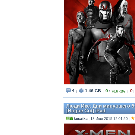
4
1.46 GB
0
0
↑
76.6 KB/s
|
|
|
|
Люди Икс: Дни минувшего буд
[Rogue Cut] iPad
kosatka
| 18 Июл 2015 12:01:50
|