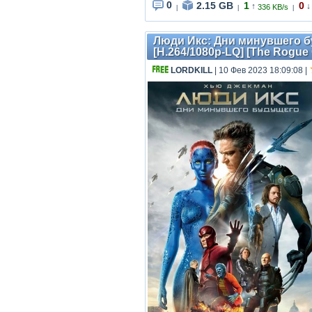
0
2.15 GB
1
0
↑
↓
336 KB/s
|
|
|
Люди Икс: Дни минувшего буд
[H.264/1080p-LQ] [The Rogue 
LORDKILL
| 10 Фев 2023 18:09:08
|