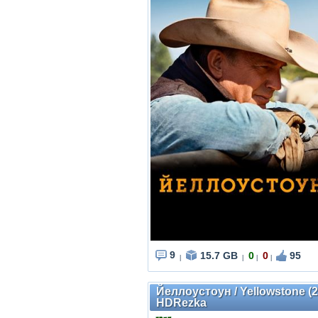
9
15.7 GB
0
0
95
|
|
|
|
Йеллоустоун / Yellowstone (2
HDRezka