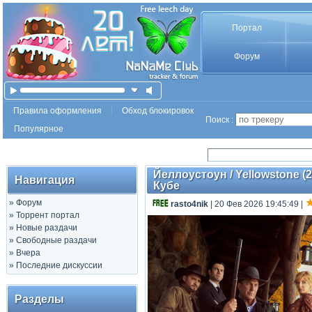
Портал
Форум
Правила оформления
Обход блокировок
Поиск :
Популярное
Йеллоустоун / Yellowstone (2
Навигация
Кубе
»
Форум
rasto4nik
| 20 Фев 2026 19:45:49
|
»
Торрент портал
»
Новые раздачи
»
Свободные раздачи
»
Вчера
»
Последние дискуссии
Разделы