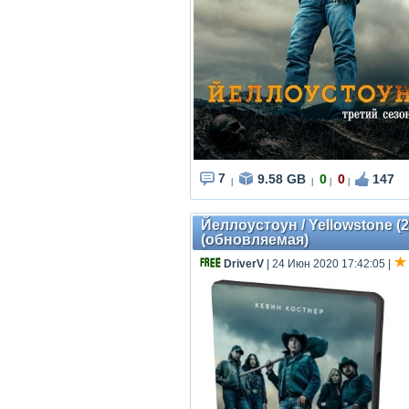
7
9.58 GB
0
0
147
|
|
|
|
Йеллоустоун / Yellowstone (2
(обновляемая)
DriverV
| 24 Июн 2020 17:42:05
|