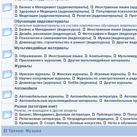
,
Бизнес и Менеджмент (аудиоматериалы)
Иностранные языки (ау
,
Здоровье и Медицина (аудиоматериалы)
Популярная психология
,
,
Медитации (аудиоматериалы)
Религия (аудиоматериалы)
Про
Обучающие видеоматериалы
Отдельные видеоматериалы и в составе комплексных обучающих видеокурс
,
Бизнес и Менеджмент (видеокурсы)
Иностранные языки (видеок
,
Дизайн, рисование (видеокурсы)
Фотография и Видео (видеокур
,
,
Психология и саморазвитие (видеокурсы)
Музыка (видеокурсы)
,
Домоводство, строительство и ремонт (видеокурсы)
Другие вид
Мультимедийные материалы
,
,
,
Образование
Иностранные языки
Компьютеры
Мультимед
,
Приложения к журналам
Другие мультимедийные материалы
Журналы
,
,
,
Мужские журналы
Женские журналы
Игровые журналы
Ко
,
Научно-популярные журналы
Журналы по электротехнике и рад
,
,
Домоводство (журналы)
Хобби (журналы)
Другие журналы
Автомобили
,
,
Автомобильные журналы
Автомобильная литература
Автомо
,
Автомобильные мультимедийные материалы
Автомобильные пр
Разное (категория книг)
Pелизы, не вошедшие в другие разделы
,
,
Бизнес, Менеджмент, Деловая литература
Публицистика
Попу
,
,
Религиозная литература
Нетрадиционная медицина
Строител
,
,
Кулинария
Спорт, Фитнес, Боевые искусства
Ноты и обучение
Трекер: Музыка