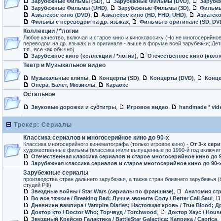
,
,
Зарубежные Фильмы (SD)
Зарубежные Фильмы (DVD)
Зарубе
,
,
Зарубежные Фильмы (UHD)
Зарубежные Фильмы (3D)
Фильмы
,
,
Азиатское кино (DVD)
Азиатское кино (HD, FHD, UHD)
Азиатско
,
Фильмы с переводом на др. языках
Фильмы в оригинале (SD, DV
Коллекции / *логии
Любое качество, включая и старое кино и киноклассику (Но не многосерийно
переводом на др. языках и в оригинале - выше в форуме всей зарубежки; Детско
т.п., все как обычно)
,
Зарубежное кино (коллекции / *логии)
Отечественное кино (колле
Театр и Музыкальное видео
,
,
,
Музыкальные клипы
Концерты (SD)
Концерты (DVD)
Конце
,
Опера, Балет, Мюзиклы
Караоке
Остальное
,
,
Звуковые дорожки и субтитры
Игровое видео
handmade * vid
Трекер: Сериалы
Классика сериалов и многосерийное кино до 90-х
Классика многосерийного кинематографа (только игровое кино) -
От 3-х сер
художественные фильмы (классика и/или выпущенные по 1990-й год включит
Отечественная классика сериалов и старое многосерийное кино до 9
Зарубежная классика сериалов и старое многосерийное кино до 90-
Зарубежные сериалы
производства стран дальнего зарубежья, а также стран ближнего зарубежья 
студий РФ)
,
Звездные войны / Star Wars (сериалы по франшизе)
Анатомия стр
,
Во все тяжкие / Breaking Bad; Лучше звоните Солу / Better Call Saul
Дневники вампира / Vampire Diaries; Настоящая кровь / True Blood; Др
,
Доктор кто / Doctor Who; Торчвуд / Torchwood
Доктор Хаус / Hous
,
Звездный Крейсер Галактика / BattleStar Galactica; Каприка / Caprica