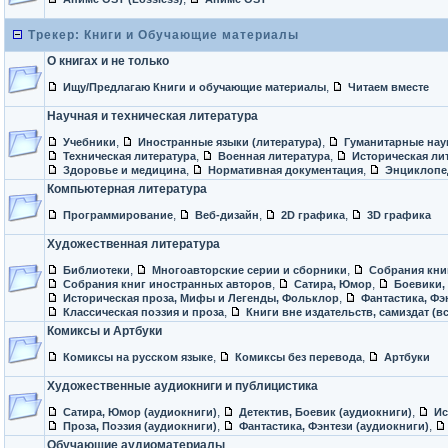
Трекер: Книги и Обучающие материалы
О книгах и не только
,
Ищу/Предлагаю Книги и обучающие материалы
Читаем вместе
Научная и техническая литература
,
,
Учебники
Иностранные языки (литература)
Гуманитарные нау
,
,
Техническая литература
Военная литература
Историческая ли
,
,
Здоровье и медицина
Нормативная документация
Энциклопе
Компьютерная литература
,
,
,
Программирование
Веб-дизайн
2D графика
3D графика
Художественная литература
,
,
Библиотеки
Многоавторские серии и сборники
Собрания кни
,
,
Собрания книг иностранных авторов
Сатира, Юмор
Боевики,
,
Историческая проза, Мифы и Легенды, Фольклор
Фантастика, Фэ
,
Классическая поэзия и проза
Книги вне издательств, самиздат (в
Комиксы и Артбуки
,
,
Комиксы на русском языке
Комиксы без перевода
Артбуки
Художественные аудиокниги и публицистика
,
,
Сатира, Юмор (аудиокниги)
Детектив, Боевик (аудиокниги)
Ис
,
,
Проза, Поэзия (аудиокниги)
Фантастика, Фэнтези (аудиокниги)
Обучающие аудиоматериалы