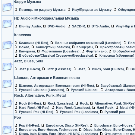
Форум Музыка
,
,
Помощь по разделу Музыка
Ищу/Предлагаю Музыку
Обсужден
HD Audio и Многоканальная Музыка
,
,
,
,
Blu-ray Audio
DVD-Audio
SACD-R
DTS-Audio
Vinyl-Rip 
Классика
,
,
Классика (Hi-Res)
Полные собрания сочинений (Lossless)
Пол
,
,
,
Вокал
Концерты (Lossless)
Концерты
Оркестровая (Lossle
,
,
,
Камерная
Фортепиано (Lossless)
Фортепиано
В обработке/C
,
В обработке/Classical Crossover/Neoclassical
Классика (сборники) 
Jazz, Blues, Soul
,
,
,
,
Jazz (Hi-Res)
Jazz (Lossless)
Jazz
Blues, Soul (Hi-Res)
Bl
Шансон, Авторская и Военная песня
,
Шансон, Авторская и Военная песня (Hi-Res)
Зарубежный Шансон 
,
,
Русский Шансон (Lossless)
Русский Шансон
Авторская и Воен
Rock, Alternative, Punk, Metal
,
,
,
Rock (Hi-Res)
Rock (Lossless)
Rock
Alternative, Punk (Hi-Res
,
,
,
Hard Rock (Hi-Res)
Hard Rock (Lossless)
Hard Rock
Metal (Hi
,
,
Русский Рок (Hi-Res)
Русский Рок (Lossless)
Русский рок
Pop
,
,
Pop (Hi-Res)
Eurodance, Disco (Hi-Res)
Eurodance, Euro-House, 
,
Eurodance, Euro-House, Technopop
Disco, Italo-Disco, Euro-Disco,
,
Disco, Italo-Disco, Euro-Disco, Hi-NRG (Lossless)
Отечественная по