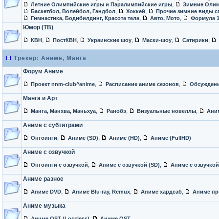
,
Летние Олимпийские игры и Паралимпийские игры
Зимние Олим
,
,
Баскетбол, Волейбол, Гандбол
Хоккей
Прочие зимние виды с
,
,
Гимнастика, Бодибилдинг, Красота тела
Авто, Мото
Формула 
Юмор (ТВ)
,
,
,
,
,
КВН
ПостКВН
Украинские шоу
Маски-шоу
Сатирики
Трекер: Аниме, Манга
Форум Аниме
,
,
Проект nnm-club^anime
Расписание аниме сезонов
Обсуждени
Манга и Арт
,
,
,
Манга, Манхва, Маньхуа
Ранобэ
Визуальные новеллы
Ани
Аниме с субтитрами
,
,
,
Онгоинги
Аниме (SD)
Аниме (HD)
Аниме (FullHD)
Аниме с озвучкой
,
,
Онгоинги с озвучкой
Аниме с озвучкой (SD)
Аниме с озвучкой
Аниме разное
,
,
,
Аниме DVD
Аниме Blu-ray, Remux
Аниме хардсаб
Аниме пр
Аниме музыка
,
Аниме OST (Lossless)
Аниме OST