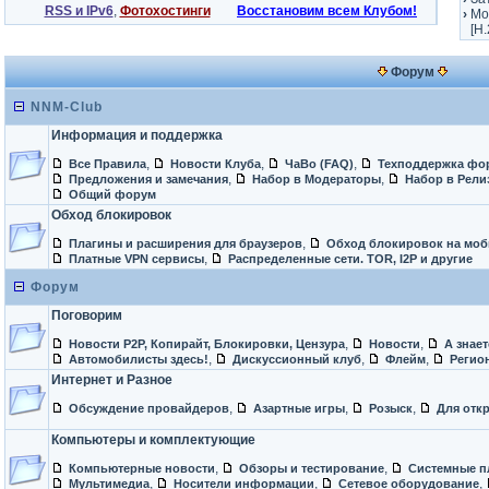
RSS и IPv6
,
Фотохостинги
Восстановим всем Клубом!
›
Mo
[H.
Форум
NNM-Club
Информация и поддержка
,
,
,
Все Правила
Новости Клуба
ЧаВо (FAQ)
Техподдержка фо
,
,
Предложения и замечания
Набор в Модераторы
Набор в Рели
Общий форум
Обход блокировок
,
Плагины и расширения для браузеров
Обход блокировок на моб
,
Платные VPN сервисы
Распределенные сети. TOR, I2P и другие
Форум
Поговорим
,
,
Новости P2P, Копирайт, Блокировки, Цензура
Новости
А знает
,
,
,
Автомобилисты здесь!
Дискуссионный клуб
Флейм
Регио
Интернет и Разное
,
,
,
Обсуждение провайдеров
Азартные игры
Розыск
Для отк
Компьютеры и комплектующие
,
,
Компьютерные новости
Обзоры и тестирование
Системные п
,
,
,
Мультимедиа
Носители информации
Сетевое оборудование