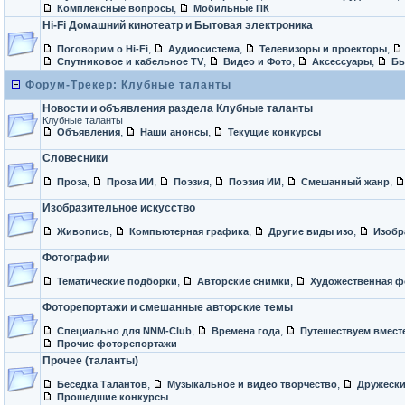
,
Комплексные вопросы
Мобильные ПК
Hi-Fi Домашний кинотеатр и Бытовая электроника
,
,
,
Поговорим о Hi-Fi
Аудиосистема
Телевизоры и проекторы
,
,
,
Спутниковое и кабельное TV
Видео и Фото
Аксессуары
Бы
Форум-Трекер: Клубные таланты
Новости и объявления раздела Клубные таланты
Клубные таланты
,
,
Объявления
Наши анонсы
Текущие конкурсы
Словесники
,
,
,
,
,
Проза
Проза ИИ
Поэзия
Поэзия ИИ
Смешанный жанр
Изобразительное искусство
,
,
,
Живопись
Компьютерная графика
Другие виды изо
Изобр
Фотографии
,
,
Тематические подборки
Авторские снимки
Художественная ф
Фоторепортажи и смешанные авторские темы
,
,
Специально для NNM-Club
Времена года
Путешествуем вмест
Прочие фоторепортажи
Прочее (таланты)
,
,
Беседка Талантов
Музыкальное и видео творчество
Дружески
Прошедшие конкурсы