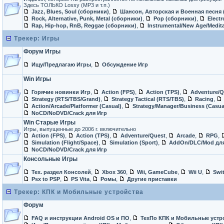
Здесь ТОЛЬКО Lossy (MP3 и т.п.)
,
Jazz, Blues, Soul (сборники)
Шансон, Авторская и Военная песня 
,
,
Rock, Alternative, Punk, Metal (сборники)
Pop (сборники)
Elect
,
Rap, Hip-hop, RnB, Reggae (сборники)
Instrumental/New Age/Medita
Трекер: Игры
Форум Игры
,
Ищу/Предлагаю Игры
Обсуждение Игр
Win Игры
,
,
,
Горячие новинки Игр
Action (FPS)
Action (TPS)
Adventure/Q
,
,
,
Strategy (RTS/TBS/Grand)
Strategy Tactical (RTS/TBS)
Racing
,
Action/Arcade/Platformer (Casual)
Strategy/Manager/Business (Casua
NoCD/NoDVD/Crack для Игр
Win Старые Игры
Игры, выпущенные до 2006 г. включительно
,
,
,
,
,
Action (FPS)
Action (TPS)
Adventure/Quest
Arcade
RPG
,
,
Simulation (Flight/Space)
Simulation (Sport)
AddOn/DLC/Mod дл
NoCD/NoDVD/Crack для Игр
Консольные Игры
,
,
,
,
Тех. раздел Консолей
Xbox 360
Wii, GameCube
Wii U
Swi
,
,
,
Psx to PSP
PS Vita
Ромы
Другие приставки
Трекер: КПК и Мобильные устройства
Форум
,
FAQ и инструкции Android OS и ПО
ТехПо КПК и Мобильные устр