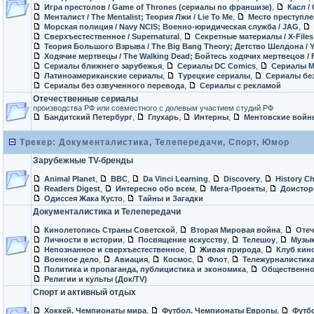
,
Игра престолов / Game of Thrones (сериалы по франшизе)
Касл / 
,
Менталист / The Mentalist; Теория Лжи / Lie To Me
Место преступлен
,
Морская полиция / Navy NCIS; Военно-юридическая служба / JAG
,
Сверхъестественное / Supernatural
Секретные материалы / X-Files
Теория Большого Взрыва / The Big Bang Theory; Детство Шелдона / 
Ходячие мертвецы / The Walking Dead; Бойтесь ходячих мертвецов / F
,
,
Сериалы ближнего зарубежья
Сериалы DC Comics
Сериалы M
,
,
Латиноамериканские сериалы
Турецкие сериалы
Сериалы без
,
Сериалы без озвученного перевода
Сериалы с рекламой
Отечественные сериалы
производства РФ или совместного с долевым участием студий РФ
,
,
,
Бандитский Петербург
Глухарь
Интерны
Ментовские войн
Трекер: Документалистика, Телепередачи, Спорт, Юмор
Зарубежные TV-бренды
,
,
,
,
Animal Planet
BBC
Da Vinci Learning
Discovery
History C
,
,
,
Readers Digest
Интересно обо всем
Мега-Проекты
Доистор
,
Одиссея Жака Кусто
Тайны и Загадки
Документалистика и Телепередачи
,
,
Кинолетопись Страны Советской
Вторая Мировая война
Отеч
,
,
,
Личности в истории
Посвящение искусству
Телешоу
Музы
,
,
Непознанное и сверхъестественное
Живая природа
Клуб кин
,
,
,
,
Военное дело
Авиация
Космос
Флот
Тележурналистик
,
Политика и пропаганда, публицистика и экономика
Общественно
Религии и культы (Док/TV)
Спорт и активный отдых
,
,
Хоккей. Чемпионаты мира
Футбол. Чемпионаты Европы
Футб