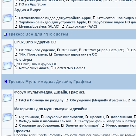
,
,
FAQ и обсужение iOS и ПО
Прошивки iOS и AppleTV
UnLock, Ja
ПО из App Store
Аудио и Видео
,
Отечественное видео для устройств Apple
Отечественное видео 
,
Зарубежное видео для устройств Apple
Зарубежное видео HD для
,
Музыка Lossless (ALAC)
Аудиокниги (AAC)
Трекер: Все для *Nix систем
Linux, Unix и другие ОС
,
,
,
ОС *Nix - обсуждение
ОС Linux
ОС *Nix (Alpha, Beta, RC)
Сб
,
*Nix. Программы
Специализированные ОС
*Nix Игры
Для Linux, Unix и других ОС
,
Native *Nix Games
Ported *Nix Games
Трекер: Мультимедиа, Дизайн, Графика
Форум Мультимедиа, Дизайн, Графика
,
,
FAQ и Помощь по разделу
Обсуждение (МедиаДизГрафика)
И
Материалы для мультимедиа и дизайна
,
,
,
,
Digital Juice
Звуковые библиотеки
Пресеты
Дополнения
,
Web-дизайн и шаблоны сайтов
Текстуры, фоны, оверлеи и патте
,
,
Стоковые изображения
Элементы (клипарт)
Иллюстрации (кл
Проекты
Проекты After Effects, Photodex ProShow Producer, Sony Vegas Pro и не только.