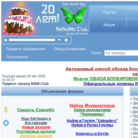
Портал
Форум
Правила оформления
Обход блокировок
Поиск :
Популярное
Автономный способ обхода бло
са
Текущее время 09 Авг 2026
Форум 'ОБХОД БЛОКИРОВОК'
10:16:37
Официальные домены Кл
Торрент-трекер NNM-Club
Объявления форума
›
Top
›
Зр
Набор Модераторов
ви
Сказать Спасибо
Набор модераторов
›
Де
"Программы"
›
Те
Наш Хитпарад и
[Di
Набор в Группу "Uploaders"
Достижения
›
Ни
Набор в Релиз-Группы
Новые раздачи
›
Qua
Платиновые раздачи
›
Wi
Конкурсы в Клубе
Золотые раздачи
›
За