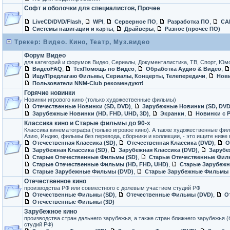
Софт и оболочки для специалистов, Прочее
,
,
,
,
LiveCD/DVD/Flash
WPI
Серверное ПО
Разработка ПО
СА
,
,
Системы навигации и карты
Драйверы
Разное (прочее ПО)
Трекер: Видео. Кино, Театр, Муз.видео
Форум Видео
для категорий и форумов Видео, Сериалы, Документалистика, ТВ, Спорт, Юм
,
,
,
ВидеоFAQ
ТехПомощь по Видео
Обработка Аудио & Видео
,
Ищу/Предлагаю Фильмы, Сериалы, Концерты, Телепередачи
Нови
Пользователи NNM-Club рекомендуют!
Горячие новинки
Новинки игрового кино (только художественные фильмы)
,
Отечественные Новинки (SD, DVD)
Зарубежные Новинки (SD, DVD
,
,
Зарубежные Новинки (HD, FHD, UHD, 3D)
Экранки
Новинки с 
Классика кино и Старые фильмы до 90-х
Классика кинематографа (только игровое кино). А также художественные фи
Азию, Индию, фильмы без перевода, сборники и коллекции, - это ищите ниже
,
,
Отечественная Классика (SD)
Отечественная Классика (DVD)
О
,
,
Зарубежная Классика (SD)
Зарубежная Классика (DVD)
Зарубе
,
Старые Отечественные Фильмы (SD)
Старые Отечественные Фил
,
Старые Отечественные Фильмы (HD, FHD, UHD)
Старые Зарубежн
,
Старые Зарубежные Фильмы (DVD)
Старые Зарубежные Фильмы (
Отечественное кино
производства РФ или совместного с долевым участием студий РФ
,
,
Отечественные Фильмы (SD)
Отечественные Фильмы (DVD)
О
Отечественные Фильмы (3D)
Зарубежное кино
производства стран дальнего зарубежья, а также стран ближнего зарубежья 
студий РФ)