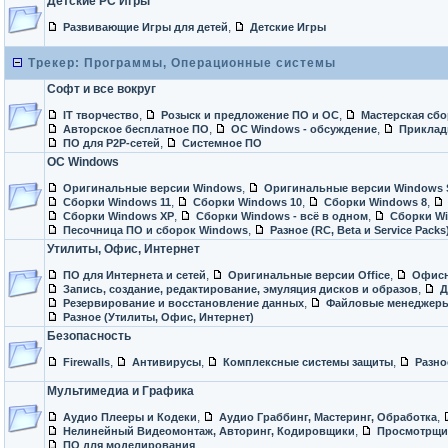
Детские PC Игры
,
Развивающие Игры для детей
Детские Игры
Трекер: Программы, Операционные системы
Софт и все вокруг
,
,
IT творчество
Розыск и предложение ПО и ОС
Мастерская сб
,
,
Авторское бесплатное ПО
ОС Windows - обсуждение
Приклад
,
ПО для P2P-сетей
Системное ПО
ОС Windows
,
Оригинальные версии Windows
Оригинальные версии Windows S
,
,
,
Сборки Windows 11
Сборки Windows 10
Сборки Windows 8
,
,
Сборки Windows ХР
Сборки Windows - всё в одном
Сборки Wi
,
Песочница ПО и сборок Windows
Разное (RC, Beta и Service Packs
Утилиты, Офис, Интернет
,
,
ПО для Интернета и сетей
Оригинальные версии Office
Офисн
,
Запись, создание, редактирование, эмуляция дисков и образов
Д
,
Резервирование и восстановление данных
Файловые менеджеры
Разное (Утилиты, Офис, Интернет)
Безопасность
,
,
,
Firewalls
Антивирусы
Комплексные системы защиты
Разно
Мультимедиа и Графика
,
,
Аудио Плееры и Кодеки
Аудио Граббинг, Мастеринг, Обработка
,
Нелинейный Видеомонтаж, Авторинг, Кодировщики
Просмотрщи
ПО для моделирования