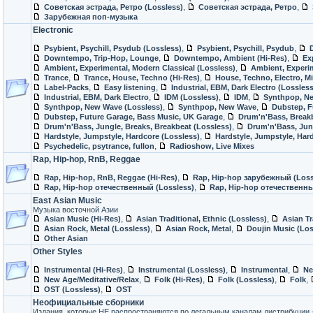
,
,
Советская эстрада, Ретро (Lossless)
Советская эстрада, Ретро
Зарубежная поп-музыка
Electronic
,
,
Psybient, Psychill, Psydub (Lossless)
Psybient, Psychill, Psydub
,
,
Downtempo, Trip-Hop, Lounge
Downtempo, Ambient (Hi-Res)
Ex
,
Ambient, Experimental, Modern Classical (Lossless)
Ambient, Experim
,
,
Trance
Trance, House, Techno (Hi-Res)
House, Techno, Electro, M
,
,
Label-Packs
Easy listening
Industrial, EBM, Dark Electro (Lossless
,
,
,
Industrial, EBM, Dark Electro
IDM (Lossless)
IDM
Synthpop, Ne
,
,
Synthpop, New Wave (Lossless)
Synthpop, New Wave
Dubstep, F
,
Dubstep, Future Garage, Bass Music, UK Garage
Drum'n'Bass, Breakb
,
Drum'n'Bass, Jungle, Breaks, Breakbeat (Lossless)
Drum'n'Bass, Jun
,
Hardstyle, Jumpstyle, Hardcore (Lossless)
Hardstyle, Jumpstyle, Har
,
Psychedelic, psytrance, fullon
Radioshow, Live Mixes
Rap, Hip-hop, RnB, Reggae
,
Rap, Hip-hop, RnB, Reggae (Hi-Res)
Rap, Hip-hop зарубежный (Loss
,
Rap, Hip-hop отечественный (Lossless)
Rap, Hip-hop отечественн
East Asian Music
Музыка восточной Азии
,
,
Asian Music (Hi-Res)
Asian Traditional, Ethnic (Lossless)
Asian Tr
,
,
Asian Rock, Metal (Lossless)
Asian Rock, Metal
Doujin Music (Los
Other Asian
Other Styles
,
,
,
Instrumental (Hi-Res)
Instrumental (Lossless)
Instrumental
Ne
,
,
,
,
New Age/Meditative/Relax
Folk (Hi-Res)
Folk (Lossless)
Folk
,
OST (Lossless)
OST
Неофициальные сборники
Издания, которые НЕ распространяются по легальным каналам дистрибуции - 