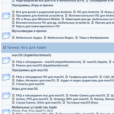
,
Ищу/Предлагаю всё для КПК и Мобильных уст-в
Обсуждение КПК
Программы, Игры и прочее
,
,
Всё для детей и родителей для Android
ПО для Android
Игры д
,
Прошивки для Android устройств
Вспомогательное ПО для Andro
,
ПО и Игры для Windows Mobile
Навигация для др. мобильных ус
,
Вспомогательное ПО для др. мобильных устройств
Прочее для 
Карты для навигационного ПО
Мультимедиа и прочее
,
,
Мобильное Аудио
Мобильное Видео
Темы и Изображения
Трекер: Всё для Apple
macOS (Apple/Hackintosh)
,
,
FAQ и обсуждение - macOS (Apple/Hackintosh)
macOS (Apple)
Разное для macOS (Apple/hackintosh)
Программы для macOS
,
,
FAQ и обсуждение ПО для macOS
Графика для macOS
CAD, 3
,
Офис, Интернет для macOS
Аудио и видео редакторы для macOS
Утилиты для macOS
Игры для macOS
,
,
FAQ и обсуждение игр для macOS
Kinder Games для macOS
Qu
,
,
Action, FPS для macOS
Strategy, RPG для macOS
Racing, Simul
,
Casual Games, Other для macOS
Тестовые macOS Игры
Мобильные устройства Apple
iPhone, iPad, iPod, AppleTV, iВсё!