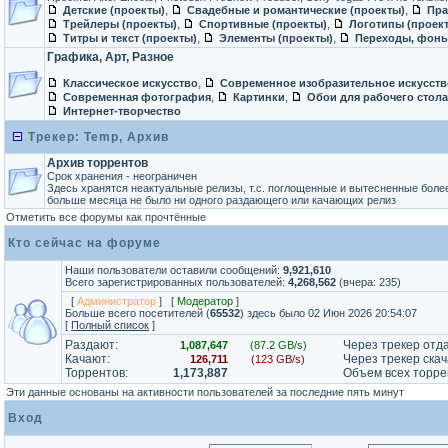
,
,
Детские (проекты)
Свадебные и романтические (проекты)
Пра
,
,
Трейлеры (проекты)
Спортивные (проекты)
Логотипы (проек
,
,
Титры и текст (проекты)
Элементы (проекты)
Переходы, фоны
Графика, Арт, Разное
,
Классическое искусство
Современное изобразительное искусств
,
,
Современная фотография
Картинки
Обои для рабочего стола
Интернет-творчество
Трекер: Temp, Архив
Архив торрентов
Срок хранения - неограничен
Здесь хранятся неактуальные релизы, т.с. поглощенные и вытесненные боле
больше месяца не было ни одного раздающего или качающих релиз
Отметить все форумы как прочтённые
Кто сейчас на форуме
Наши пользователи оставили сообщений:
9,921,610
Всего зарегистрированных пользователей:
4,268,562
(вчера: 235)
[
Администратор
] [
Модератор
]
Больше всего посетителей (
65532
) здесь было 02 Июн 2026 20:54:07
[
Полный список
]
Раздают:
Через трекер отд
1,087,647
(87.2 GB/s)
Качают:
Через трекер скач
126,711
(123 GB/s)
Торрентов:
1,173,887
Объем всех торре
Эти данные основаны на активности пользователей за последние пять минут
Вход