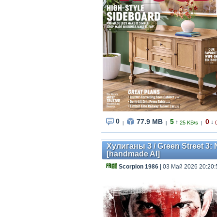
0
77.9 MB
5
0
↑
↓
25 KB/s
|
|
|
Хулиганы 3 / Green Street 3: 
[handmade AI]
Scorpion 1986
| 03 Май 2026 20:20: