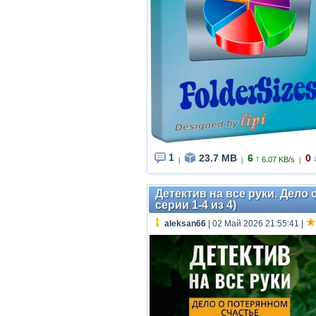
1
23.7 MB
6
0
↑
6.07 KB/s
|
|
|
Детектив на все руки. Дело 
серии 1-4 из 4)
aleksan66
| 02 Май 2026 21:55:41
|