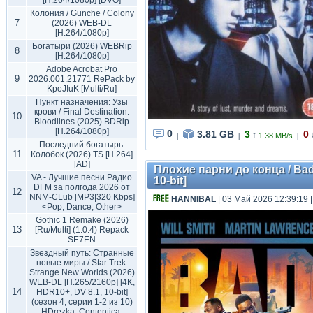
[H.264/1080p] [DVO]
Колония / Gunche / Colony
7
(2026) WEB-DL
[H.264/1080p]
Богатыри (2026) WEBRip
8
[H.264/1080p]
Adobe Acrobat Pro
9
2026.001.21771 RePack by
KpoJIuK [Multi/Ru]
Пункт назначения: Узы
крови / Final Destination:
10
Bloodlines (2025) BDRip
[H.264/1080p]
0
3.81 GB
3
0
↑
1.38 MB/s
|
|
|
Последний богатырь.
11
Колобок (2026) TS [H.264]
[AD]
Плохие парни до конца / Bad 
VA - Лучшие песни Радио
10-bit]
DFM за полгода 2026 от
12
NNM-CLub [MP3|320 Kbps]
HANNIBAL
| 03 Май 2026 12:39:19
<Pop, Dance, Other>
Gothic 1 Remake (2026)
13
[Ru/Multi] (1.0.4) Repack
SE7EN
Звездный путь: Странные
новые миры / Star Trek:
Strange New Worlds (2026)
WEB-DL [H.265/2160p] [4K,
14
HDR10+, DV 8.1, 10-bit]
(сезон 4, серии 1-2 из 10)
HDrezka, Contentica,