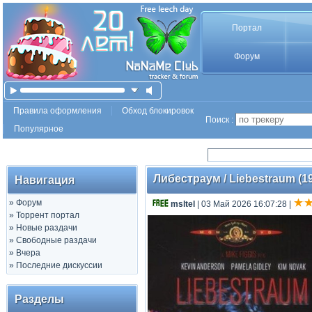
Портал
Форум
Правила оформления
Обход блокировок
Поиск :
Популярное
Либестраум / Liebestraum (19
Навигация
»
Форум
msltel
| 03 Май 2026 16:07:28
|
»
Торрент портал
»
Новые раздачи
»
Свободные раздачи
»
Вчера
»
Последние дискуссии
Разделы