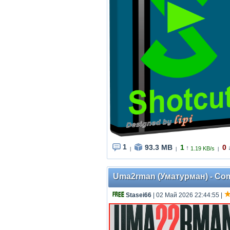
1
93.3 MB
1
0
↑
1.19 KB/s
|
|
|
Uma2rman (Уматурман) - Comp
Stasei66
| 02 Май 2026 22:44:55
|