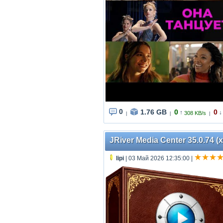
0
1.76 GB
0
0
↑
↓
308 KB/s
|
|
|
JRiver Media Center 35.0.74 (x
lipi
| 03 Май 2026 12:35:00
|