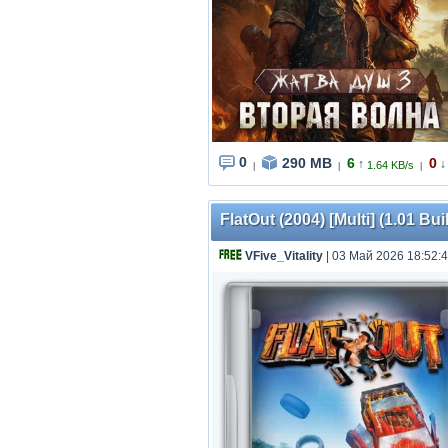
0
290 MB
6
0
↑
↓
1.64 KB/s
|
|
|
FlatOut (2004) [Multi] (1.01 
VFive_Vitality
| 03 Май 2026 18:52: