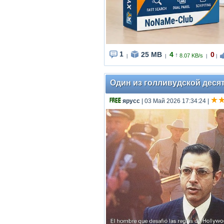
1
25 MB
4
0
↑
8.07 KB/s
|
|
|
|
Один из голливудской десятк
ярусс
| 03 Май 2026 17:34:24
|