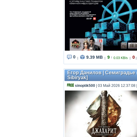
0
9.39 MB
9
0
↑
0.03 KB/s
|
|
|
|
Егор Данилов | Семиградье (
Sibiryak]
sinoptik500
| 03 Май 2026 12:37:08