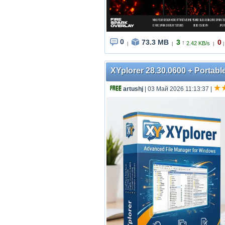
0
73.3 MB
3
0
↑
2.42 KB/s
|
|
|
|
XYplorer 28.30.0600 + Portable
artushj
| 03 Май 2026 11:13:37
|