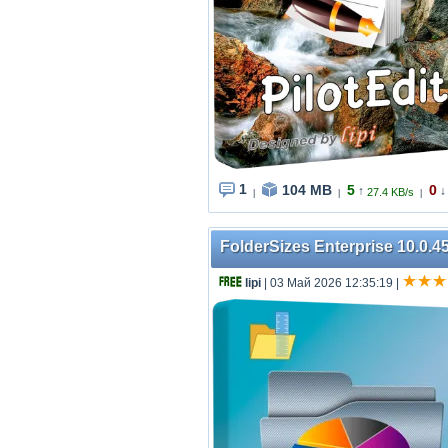
1
104 MB
5
0
↑
↓
27.4 KB/s
|
|
|
FolderSizes Enterprise 10.0.45
lipi
| 03 Май 2026 12:35:19
|