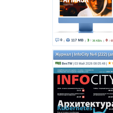
0
117 MB
3
0
↑
↓
36 KB/s
6
|
|
|
Журнал | InfoCity №4 (222) (
BesTW
| 03 Май 2026 08:05:48
|