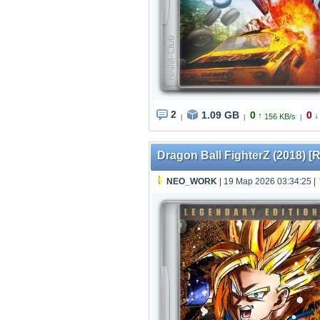
2
1.09 GB
0
0
↑
↓
156 KB/s
|
|
|
Dragon Ball FighterZ (2018) [R
NEO_WORK
| 19 Мар 2026 03:34:25
|