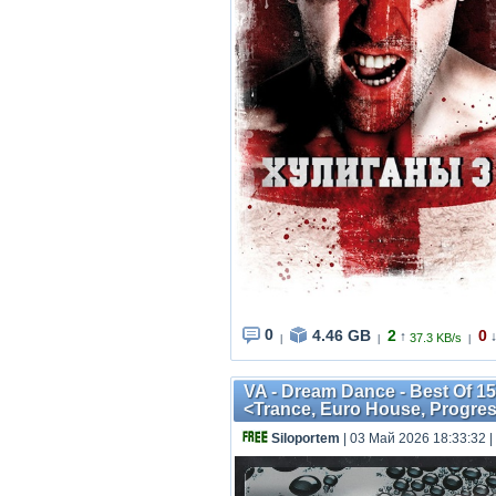
0
4.46 GB
2
0
↑
37.3 KB/s
|
|
|
VA - Dream Dance - Best Of 15
<Trance, Euro House, Progres
Siloportem
| 03 Май 2026 18:33:32
|