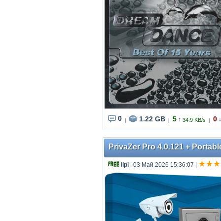
0
1.22 GB
5
0
↑
34.9 KB/s
|
|
|
PrivaZer Pro 4.0.121 + Portabl
lipi
| 03 Май 2026 15:36:07
|