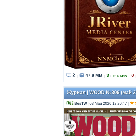
2
47.6 MB
3
0
↑
16.6 KB/s
|
|
|
|
Журнал | WOOD №309 (май 20
BesTW
| 03 Май 2026 12:20:47
|