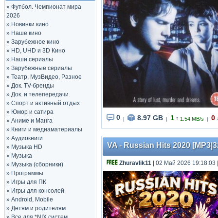
»
Футбол. Чемпионат мира
2026
»
Новинки кино
»
Наше кино
»
Зарубежное кино
»
HD, UHD и 3D Кино
»
Наши сериалы
»
Зарубежные сериалы
»
Театр, МузВидео, Разное
»
Док. TV-бренды
»
Док. и телепередачи
»
Спорт и активный отдых
»
Юмор и сатира
0
8.97 GB
1
0
↑
1.54 MB/s
|
|
|
»
Аниме и Манга
»
Книги и медиаматериалы
»
Аудиокниги
VA - Russian Hits 2020 [MP3|3
»
Музыка HD
»
Музыка
Zhuravlik11
| 02 Май 2026 19:18:03
»
Музыка (сборники)
»
Программы
»
Игры для ПК
»
Игры для консолей
»
Android, Mobile
»
Детям и родителям
»
Все для *NIX систем