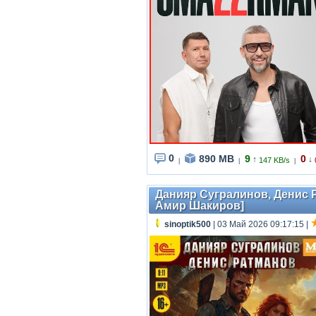
0
890 MB
9
0
↑
↓
147 KB/s
|
|
|
Данияр Сугралинов, Денис Ра
Амир Шакиров]
sinoptik500
| 03 Май 2026 09:17:15
|