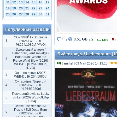
11
12
13
14
15
16
17
18
19
20
21
22
23
24
25
26
27
28
29
30
31
Популярные раздачи
СОУЛМ8ЙТ / Soulm8te
0
3.51 GB
2
0
↑
↓
312 KB/s
|
|
|
1
(2026) WEB-DL
[H.264/1080p] [MVO]
Идеальный шторм /
Balandrau, vent salvatge /
Либестраум / Liebestraum (19
Balandrau: Where the
2
Fierce Wind Blew (2026)
msltel
| 03 Май 2026 14:13:15
|
WEB-DL [H.264/1080p]
[DVO]
Одно на двоих (2026)
3
WEB-DL [H.264/1080p]
Супергёрл / Supergirl
4
(2026) WEB-DL
[H.264/1080p]
Последний рубеж / Lucky
5
Strike (2026) WEB-DLRip
[H.264]
Зловещие мертвецы:
Пекло / Evil Dead Burn
6
(2026) WEB-DL