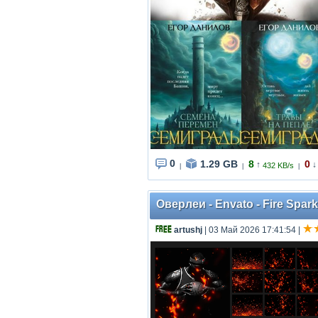
0
1.29 GB
8
0
↑
↓
432 KB/s
|
|
|
Оверлеи - Envato - Fire Spar
artushj
| 03 Май 2026 17:41:54
|