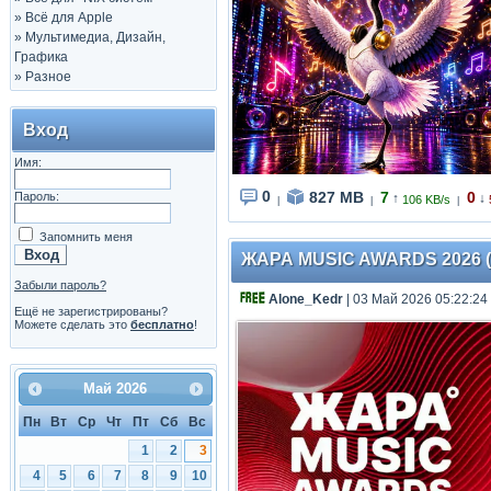
»
Всё для Apple
»
Мультимедиа, Дизайн,
Графика
»
Разное
Вход
Имя:
0
827 MB
7
0
Пароль:
↑
↓
106 KB/s
|
|
|
Запомнить меня
ЖАРА MUSIC AWARDS 2026 (2
Забыли пароль?
Alone_Kedr
| 03 Май 2026 05:22:24
Ещё не зарегистрированы?
Можете сделать это
бесплатно
!
Май
2026
Пн
Вт
Ср
Чт
Пт
Сб
Вс
1
2
3
4
5
6
7
8
9
10