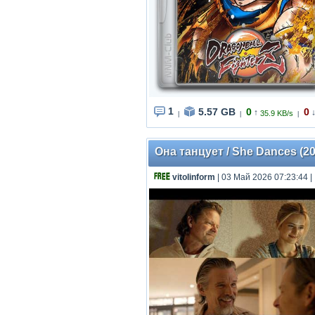
1
5.57 GB
0
0
↑
35.9 KB/s
|
|
|
Она танцует / She Dances (2
vitolinform
| 03 Май 2026 07:23:44
|