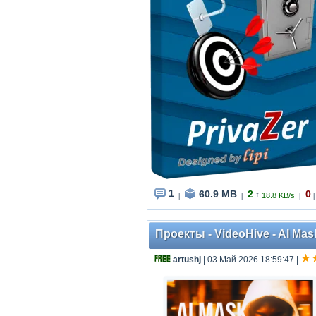
1
60.9 MB
2
0
↑
18.8 KB/s
|
|
|
|
Проекты - VideoHive - AI Mask
artushj
| 03 Май 2026 18:59:47
|