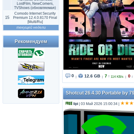
LostFilm, NewComers,
TVShows (обновляемая)
Comodo Internet Security
15
Premium 12.4.0.8170 Final
[Multi/Ru]
текущей недели
Рекомендуем
0
12.6 GB
7
0
↑
↓
114 KB/s
|
|
|
Shotcut 26.4.30 Portable by 79
lipi
| 03 Май 2026 15:00:34
|