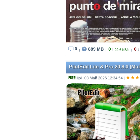
0
889 MB
0
0
↑
↓
22.6 KB/s
|
|
|
PilotEdit Lite & Pro 20.8.0 [Mul
lipi
| 03 Май 2026 12:34:54
|