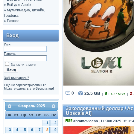
»
Всё для Apple
»
Мультимедиа, Дизайн,
Графика
»
Разное
Вход
Имя:
Пароль:
Запомнить меня
Забыли пароль?
Ещё не зарегистрированы?
Можете сделать это
бесплатно
!
0
25.5 GB
8
2
↑
4.27 MB/s
|
|
|
Февраль
2025
Заколдованный доллар / Az e
Upscale AI]
Пн
Вт
Ср
Чт
Пт
Сб
Вс
abramovicchh
| 11 Янв 2025 18:16:
1
2
3
4
5
6
7
8
9