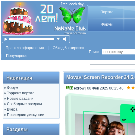
Портал
Форум
Правила оформления
Обход блокировок
Поиск :
Популярное
Movavi Screen Recorder 24.5.
Навигация
»
Форум
exrow
| 08 Фев 2025 06:25:46
|
»
Торрент портал
»
Новые раздачи
»
Свободные раздачи
»
Вчера
»
Последние дискуссии
Разделы