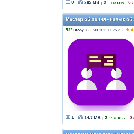
0
263 MB
2
0
↑
↓
0.18 KB/s
|
|
|
Мастер общения - навык обще
Drony
| 08 Фев 2025 08:49:40
|
1
14.7 MB
2
0
↑
1.48 KB/s
|
|
|