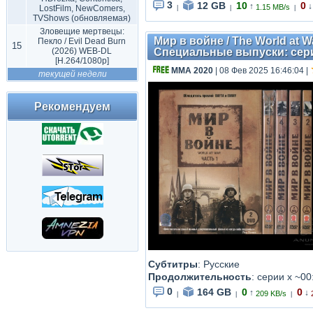
3
12 GB
10
0
↑
↓
1.15 MB/s
LostFilm, NewComers,
|
|
|
TVShows (обновляемая)
Зловещие мертвецы:
Мир в войне / The World at Wa
Пекло / Evil Dead Burn
15
(2026) WEB-DL
Специальные выпуски: серии
[H.264/1080p]
MMA 2020
| 08 Фев 2025 16:46:04
|
текущей недели
Рекомендуем
Субтитры
: Русские
Продолжительность
: серии x ~00
0
164 GB
0
0
↑
↓
209 KB/s
|
|
|