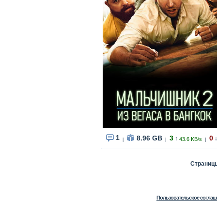
1
8.96 GB
3
0
↑
43.6 KB/s
|
|
|
Страни
Пользовательское соглаш