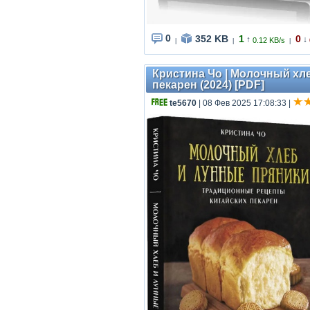
0
352 KB
1
0
↑
↓
0.12 KB/s
|
|
|
Кристина Чо | Молочный хл
пекарен (2024) [PDF]
te5670
| 08 Фев 2025 17:08:33
|