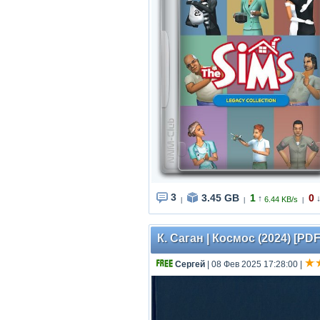
3
3.45 GB
1
0
↑
6.44 KB/s
|
|
|
К. Саган | Космос (2024) [PDF
Сергей
| 08 Фев 2025 17:28:00
|