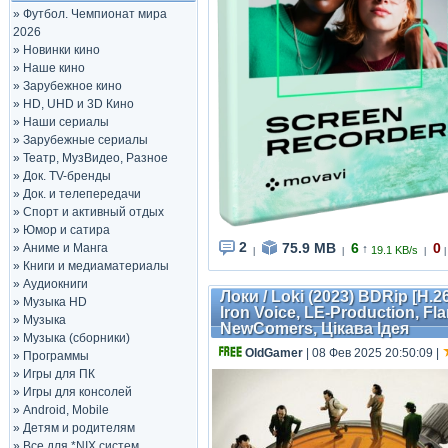
»
Футбол. Чемпионат мира
2026
»
Новинки кино
»
Наше кино
»
Зарубежное кино
»
HD, UHD и 3D Кино
»
Наши сериалы
»
Зарубежные сериалы
»
Театр, МузВидео, Разное
»
Док. TV-бренды
»
Док. и телепередачи
»
Спорт и активный отдых
»
Юмор и сатира
2
75.9 MB
6
0
»
Аниме и Манга
↑
19.1 KB/s
|
|
|
|
»
Книги и медиаматериалы
»
Аудиокниги
Локи / Loki (2023) BDRip [H.2
»
Музыка HD
Iron Voice, LE-Production, F
»
Музыка
NewComers, Цікава Ідея
»
Музыка (сборники)
OldGamer
| 08 Фев 2025 20:50:09
|
»
Программы
»
Игры для ПК
»
Игры для консолей
»
Android, Mobile
»
Детям и родителям
»
Все для *NIX систем