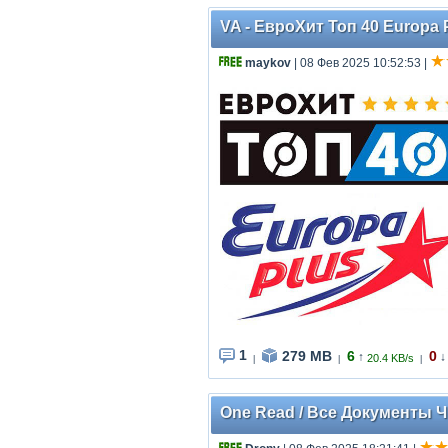
VA - ЕвроХит Топ 40 Europa 
maykov
| 08 Фев 2025 10:52:53
|
1
279 MB
6
0
↑
↓
20.4 KB/s
|
|
|
One Read / Все Документы Чит