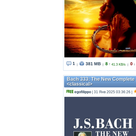
1
381 MB
8
0
↑
↓
41.3 KB/s
|
|
|
Bach 333: The New Complete E
<classical>
egofilippo
| 31 Янв 2025 03:36:26
|