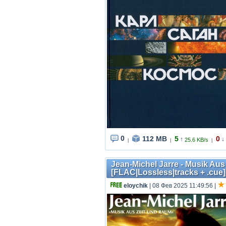
0
112 MB
5
0
↑
↓
25.6 KB/s
|
|
|
Jean-Michel Jarre - Musik Aus
[FLAC|Lossless|tracks + .cue]
eloychik
| 08 Фев 2025 11:49:56
|