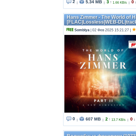
2
5.34 MB
3
0
↑
1.66 KB/s
|
|
|
Hans Zimmer - The World of Ha
[FLAC|Lossless|WEB-DL|tracks
Somblya
| 02 Фев 2025 15:21:27
|
0
607 MB
2
0
↑
↓
13.7 KB/s
|
|
|