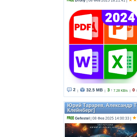
Drony
| 08 Фев 2025 18:21:41
|
2
32.5 MB
3
0
↑
7.28 KB/s
|
|
|
Юрий Тарарев, Александр Тар
Клейнберг]
Gefestel
| 08 Фев 2025 14:00:33
|