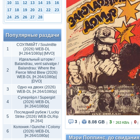
10
11
12
13
14
15
16
17
18
19
20
21
22
23
24
25
26
27
28
Популярные раздачи
СОУЛМ8ЙТ / Soulm8te
1
(2026) WEB-DL
[H.264/1080p] [MVO]
Идеальный шторм /
Balandrau, vent salvatge /
Balandrau: Where the
2
Fierce Wind Blew (2026)
WEB-DL [H.264/1080p]
[DVO]
Одно на двоих (2026)
3
WEB-DL [H.264/1080p]
Супергёрл / Supergirl
4
(2026) WEB-DL
[H.264/1080p]
Последний рубеж / Lucky
5
Strike (2026) WEB-DLRip
[H.264]
3
8.08 GB
3
0
↑
263 KB/s
|
|
|
|
Колония / Gunche / Colony
6
(2026) WEB-DL
[H.264/1080p]
Мэри Поппинс, до свидания (