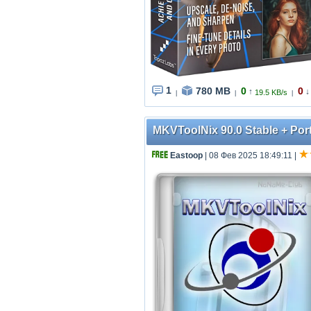
1
780 MB
0
0
↑
↓
19.5 KB/s
|
|
|
MKVToolNix 90.0 Stable + Port
Eastoop
| 08 Фев 2025 18:49:11
|