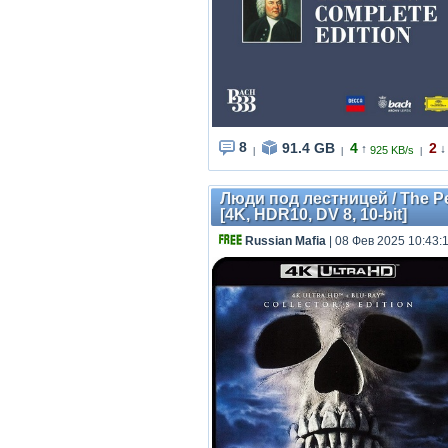
8
91.4 GB
4
2
↑
↓
925 KB/s
|
|
|
Люди под лестницей / The Pe
[4K, HDR10, DV 8, 10-bit]
Russian Mafia
| 08 Фев 2025 10:43: