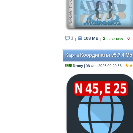
1
108 MB
2
0
↑
7.73 KB/s
|
|
|
|
Карта Координаты v5.7.4 Mod 
Drony
| 08 Фев 2025 09:20:56
|