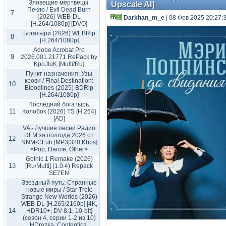
Зловещие мертвецы:
Upscale AI]
Пекло / Evil Dead Burn
7
(2026) WEB-DL
Darkhan_m_e
| 08 Фев 2025 20:27:
[H.264/1080p] [DVO]
Богатыри (2026) WEBRip
8
[H.264/1080p]
Adobe Acrobat Pro
9
2026.001.21771 RePack by
KpoJIuK [Multi/Ru]
Пункт назначения: Узы
крови / Final Destination:
10
Bloodlines (2025) BDRip
[H.264/1080p]
Последний богатырь.
11
Колобок (2026) TS [H.264]
[AD]
VA - Лучшие песни Радио
DFM за полгода 2026 от
12
NNM-CLub [MP3|320 Kbps]
<Pop, Dance, Other>
Gothic 1 Remake (2026)
13
[Ru/Multi] (1.0.4) Repack
SE7EN
Звездный путь: Странные
новые миры / Star Trek:
Strange New Worlds (2026)
WEB-DL [H.265/2160p] [4K,
14
HDR10+, DV 8.1, 10-bit]
(сезон 4, серии 1-2 из 10)
HDrezka, Contentica,