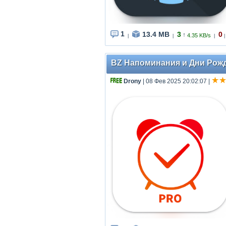
1
13.4 MB
3
0
↑
4.35 KB/s
|
|
|
|
BZ Напоминания и Дни Рожден
Drony
| 08 Фев 2025 20:02:07
|