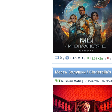
0
315 MB
0
0
↑
1.39 KB/s
|
|
|
|
Месть Золушки / Cinderella'
Russian Mafia
| 08 Фев 2025 07:35: