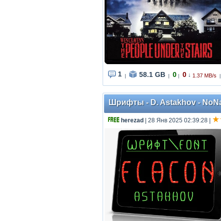
1
58.1 GB
0
0
↓
1.37 MB/s
|
|
|
|
Шрифты - D. Astakhov - NoNa
herezad
| 28 Янв 2025 02:39:28
|