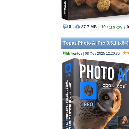
0
37.7 MB
10
0
↑
11.5 KB/s
|
|
|
Topaz Photo AI Pro 3.5.1 (x64
frontov
| 08 Фев 2025 12:20:35
|