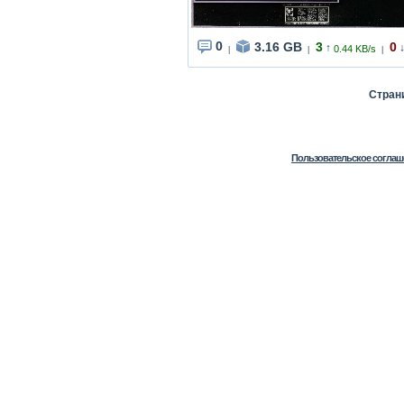
0
3.16 GB
3
0
↑
0.44 KB/s
|
|
|
Стра
Пользовательское соглаш