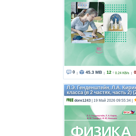
0
45.3 MB
12
↑
0.24 KB/s
|
|
|
Л.Э. Генденштейн, Л.А. Кирик
класса (в 2 частях, часть 2) (
dore1243
| 19 Май 2026 09:55:34
|