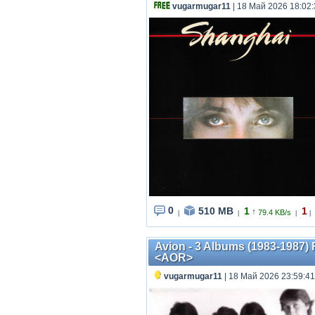
vugarmugar11
| 18 Май 2026 18:02:
0
510 MB
1
1
↑
79.4 KB/s
|
|
|
|
Avion - 3 Albums (1983-1987) 
<AOR>
vugarmugar11
| 18 Май 2026 23:59:41