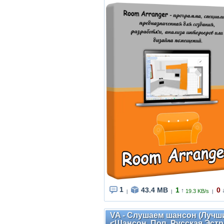
1
43.4 MB
1
0
↑
19.3 KB/s
|
|
|
VA - Слушаем шансон (Лучшие
<Шансон, Поп, Русская Эст