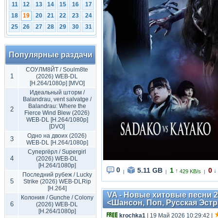
11
12
13
14
15
16
17
18
19
20
21
22
23
24
25
26
27
28
29
30
31
Популярные раздачи
СОУЛМ8ЙТ / Soulm8te
1
(2026) WEB-DL
[H.264/1080p] [MVO]
Идеальный шторм /
Balandrau, vent salvatge /
Balandrau: Where the
2
Fierce Wind Blew (2026)
WEB-DL [H.264/1080p]
[DVO]
Одно на двоих (2026)
3
WEB-DL [H.264/1080p]
Супергёрл / Supergirl
4
(2026) WEB-DL
[H.264/1080p]
0
5.11 GB
1
0
↑
↓
429 KB/s
|
|
|
Последний рубеж / Lucky
5
Strike (2026) WEB-DLRip
[H.264]
VA - Новые хитовые песни 20
Колония / Gunche / Colony
<Шансон, Поп, Русская Эст
6
(2026) WEB-DL
[H.264/1080p]
krochka1
| 19 Май 2026 10:29:42
|