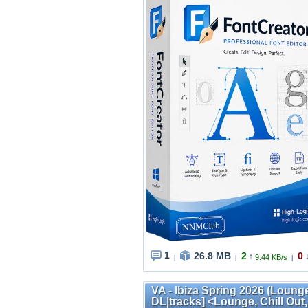
1
26.8 MB
2
0
↑
9.44 KB/s
|
|
|
VA - Ibiza Spring 2026 (Loung
DL|tracks] <Lounge, Chill Ou