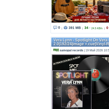
0
391 MB
34
0
↑
24.5 KB/s
|
|
|
Vera Lynn - Spotlight On Ver
2.0|192/24|image +.cue|Vinyl-
samopal records
| 19 Май 2026 10: