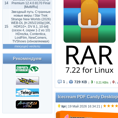
14
Premium 12.4.0.8170 Final
[Multi/Ru]
Звездный путь: Странные
новые миры / Star Trek:
Strange New Worlds (2026)
WEB-DL [H.265/2160p] [4K,
15
HDR10+, DV 8.1, 10-bit]
(сезон 4, серии 1-2 из 10)
HDrezka, Contentica,
LostFilm, NewComers,
TVShows (обновляемая)
текущей недели
Рекомендуем
1
729 KB
3
0
↑
0.21 KB/s
|
|
|
|
Icecream PDF Candy Desktop P
lipi
| 19 Май 2026 16:34:21
|