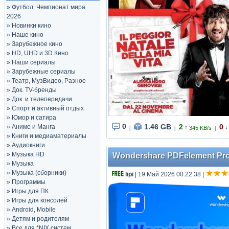
»
Футбол. Чемпионат мира
2026
»
Новинки кино
»
Наше кино
»
Зарубежное кино
»
HD, UHD и 3D Кино
»
Наши сериалы
»
Зарубежные сериалы
»
Театр, МузВидео, Разное
»
Док. TV-бренды
»
Док. и телепередачи
»
Спорт и активный отдых
»
Юмор и сатира
0
1.46 GB
2
0
»
Аниме и Манга
↑
↓
345 KB/s
|
|
|
»
Книги и медиаматериалы
»
Аудиокниги
»
Музыка HD
Wondershare PDFelement Pro 1
»
Музыка
»
Музыка (сборники)
lipi
| 19 Май 2026 00:22:38
|
»
Программы
»
Игры для ПК
»
Игры для консолей
»
Android, Mobile
»
Детям и родителям
»
Все для *NIX систем