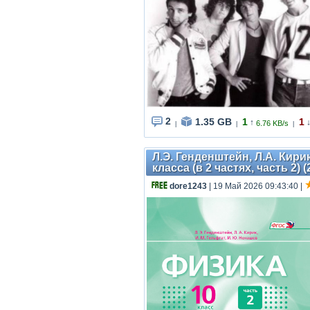
2
1.35 GB
1
1
↑
6.76 KB/s
|
|
|
Л.Э. Генденштейн, Л.А. Кирик
класса (в 2 частях, часть 2) (
dore1243
| 19 Май 2026 09:43:40
|