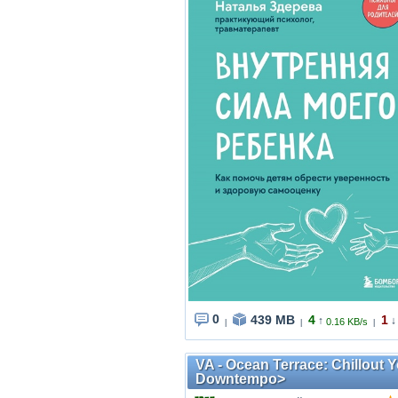
0
439 MB
4
1
↑
↓
0.16 KB/s
|
|
|
VA - Ocean Terrace: Chillout 
Downtempo>