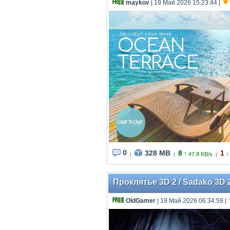
maykov
| 19 Май 2026 15:23:44
|
0
328 MB
8
1
↑
↓
47.8 KB/s
|
|
|
Проклятье 3D 2 / Sadako 3D 2 
OldGamer
| 19 Май 2026 06:34:59
|