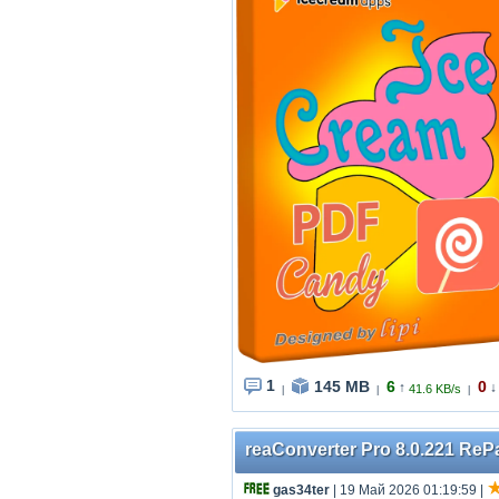
1
145 MB
6
0
↑
↓
41.6 KB/s
|
|
|
reaConverter Pro 8.0.221 RePa
gas34ter
| 19 Май 2026 01:19:59
|