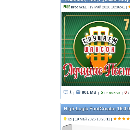
krochka1
| 19 Май 2026 10:36:41
|
1
801 MB
5
0
↑
↓
6.98 KB/s
|
|
|
High-Logic FontCreator 16.0.0
lipi
| 19 Май 2026 18:20:11
|