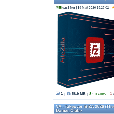
gas34ter
| 19 Май 2026 15:27:02
|
1
58.9 MB
8
1
↑
11.4 KB/s
|
|
|
VA - Takeover IBIZA 2026 (Th
Dance, Club>