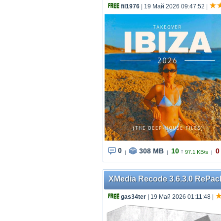
fil1976
| 19 Май 2026 09:47:52
|
0
308 MB
10
0
↑
97.1 KB/s
|
|
|
XMedia Recode 3.6.3.0 RePack
gas34ter
| 19 Май 2026 01:11:48
|