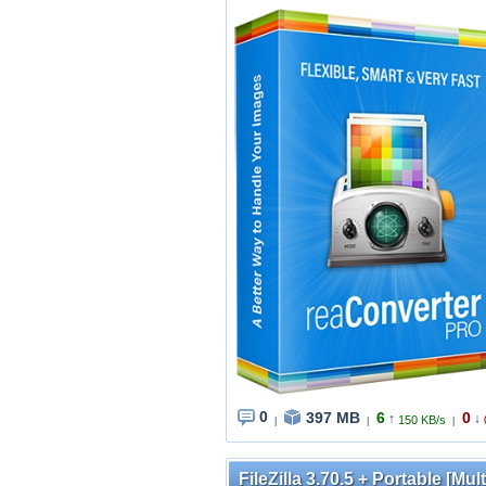
0
397 MB
6
0
↑
↓
150 KB/s
|
|
|
FileZilla 3.70.5 + Portable [Mul