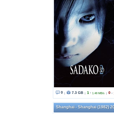
0
7.3 GB
1
0
↑
↓
1.48 MB/s
|
|
|
Shanghai - Shanghai (1982) 