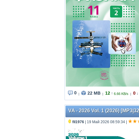
0
22 MB
12
0
↑
↓
6.66 KB/s
|
|
|
VA - 2026 Vol. 1 (2026) [MP3|
fil1976
| 19 Май 2026 08:59:34
|