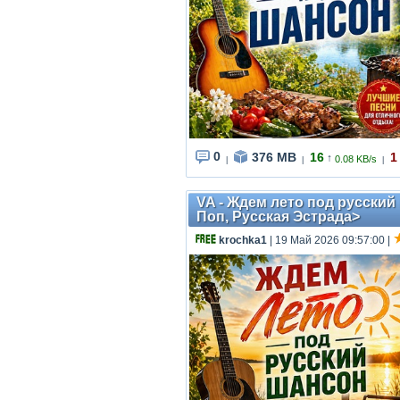
0
376 MB
16
1
↑
0.08 KB/s
|
|
|
VA - Ждем лето под русский
Поп, Русская Эстрада>
krochka1
| 19 Май 2026 09:57:00
|