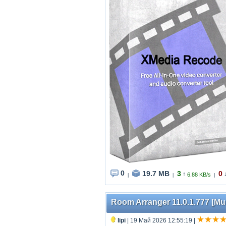
0
19.7 MB
3
0
↑
6.88 KB/s
|
|
|
Room Arranger 11.0.1.777 [Mul
lipi
| 19 Май 2026 12:55:19
|