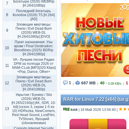
Богатыри (2026) WEBRip
7
[H.264/1080p]
Последний богатырь.
8
Колобок (2026) TS [H.264]
[AD]
Зловещие мертвецы:
Пекло / Evil Dead Burn
9
(2026) WEB-DL
[H.264/1080p] [DVO]
Пункт назначения: Узы
крови / Final Destination:
10
Bloodlines (2025) BDRip
[H.264/1080p]
VA - Лучшие песни Радио
DFM за полгода 2026 от
11
NNM-CLub [MP3|320 Kbps]
<Pop, Dance, Other>
Зловещие мертвецы:
Пекло / Evil Dead Burn
1
687 MB
40
1
12
↑
0.08 KB/s
|
|
|
(2026) WEB-DL
[H.264/1080p]
Укрытие / Бункер / Silo
(2026) WEB-DL
RAR for Linux 7.22 [x64] (tar.g
[H.265/2160p] [4K, SDR, 10-
bit] (сезон 3, серии 1-5 из
13
kmk
| 18 Май 2026 13:56:40
|
10) HDRezka, NewComers,
Red Head Sound, LostFilm,
TVShows, Яроцкий
(обновляемая)
Comodo Internet Security