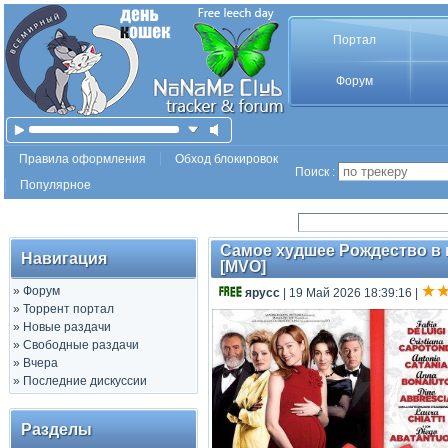
Портал
Форум
Правила оформления
Обход блокировок
Поиск :
Популярное
Самое худшее Рождество в мое
Навигация
[MVO]
»
Форум
ярусс
| 19 Май 2026 18:39:16
|
»
Торрент портал
»
Новые раздачи
»
Свободные раздачи
»
Вчера
»
Последние дискуссии
Разделы