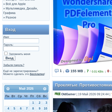
»
Всё для Apple
»
Мультимедиа, Дизайн,
Графика
»
Разное
Вход
Имя:
Пароль:
Запомнить меня
Забыли пароль?
1
155 MB
7
0
Ещё не зарегистрированы?
↑
↓
0.01 KB/s
|
|
|
Можете сделать это
бесплатно
!
Проклятые. Противостояние /
Май
2026
OldGamer
| 19 Май 2026 09:24:44
|
Пн
Вт
Ср
Чт
Пт
Сб
Вс
1
2
3
4
5
6
7
8
9
10