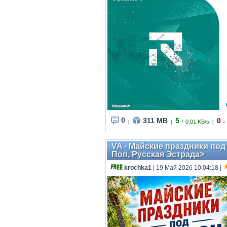
0
311 MB
5
0
↑
↓
0.01 KB/s
|
|
|
VA - Майские праздники под
Поп, Русская Эстрада>
krochka1
| 19 Май 2026 10:04:18
|