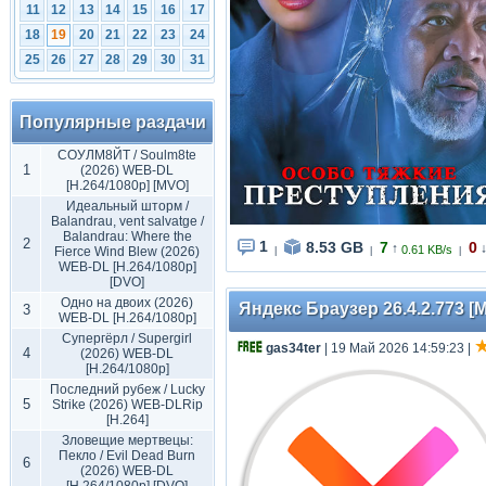
11
12
13
14
15
16
17
18
19
20
21
22
23
24
25
26
27
28
29
30
31
Популярные раздачи
СОУЛМ8ЙТ / Soulm8te
1
(2026) WEB-DL
[H.264/1080p] [MVO]
Идеальный шторм /
Balandrau, vent salvatge /
Balandrau: Where the
2
1
8.53 GB
7
0
↑
0.61 KB/s
Fierce Wind Blew (2026)
|
|
|
WEB-DL [H.264/1080p]
[DVO]
Одно на двоих (2026)
Яндекс Браузер 26.4.2.773 [M
3
WEB-DL [H.264/1080p]
Супергёрл / Supergirl
gas34ter
| 19 Май 2026 14:59:23
|
4
(2026) WEB-DL
[H.264/1080p]
Последний рубеж / Lucky
5
Strike (2026) WEB-DLRip
[H.264]
Зловещие мертвецы:
Пекло / Evil Dead Burn
6
(2026) WEB-DL