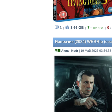
1
3.66 GB
7
0
↑
↓
102 KB/s
|
|
|
Извозчик (2024) WEBRip (сезо
Alone_Kedr
| 19 Май 2026 03:54:58