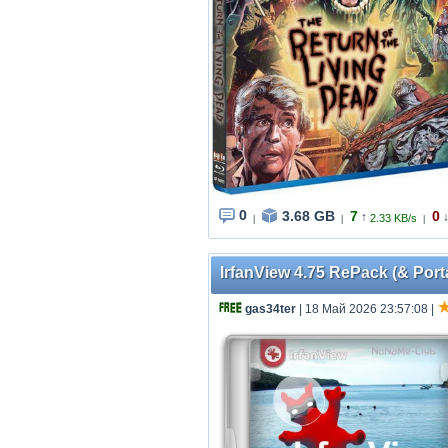
0
3.68 GB
7
0
↑
2.33 KB/s
|
|
|
IrfanView 4.75 RePack (& Port
gas34ter
| 18 Май 2026 23:57:08
|