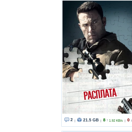
2
21.5 GB
8
0
↑
1.92 KB/s
|
|
|