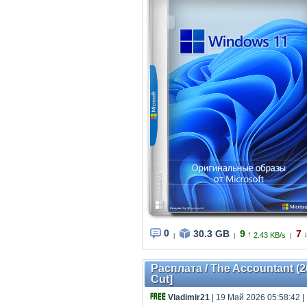
0
30.3 GB
9
7
↑
2.43 KB/s
|
|
|
Расплата / The Accountant (2
Cut]
Vladimir21
| 19 Май 2026 05:58:42
|