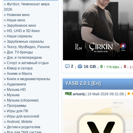
»
Футбол. Чемпионат мира
2026
»
Новинки кино
»
Наше кино
»
Зарубежное кино
»
HD, UHD и 3D Кино
»
Наши сериалы
»
Зарубежные сериалы
»
Театр, МузВидео, Разное
»
Док. TV-бренды
»
Док. и телепередачи
»
Спорт и активный отдых
2
16 GB
0
0
↑
↓
779 KB/s
1.
|
|
|
»
Юмор и сатира
»
Аниме и Манга
»
Книги и медиаматериалы
YASB 2.0.1 [En]
»
Аудиокниги
»
Музыка HD
artushj
| 19 Май 2026 09:31:08
|
»
Музыка
»
Музыка (сборники)
»
Программы
»
Игры для ПК
»
Игры для консолей
»
Android, Mobile
»
Детям и родителям
»
Все для *NIX систем