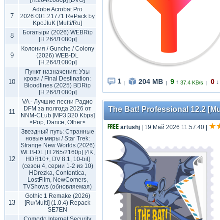
[H.264/1080p] [DVO]
Adobe Acrobat Pro
7
2026.001.21771 RePack by
KpoJIuK [Multi/Ru]
Богатыри (2026) WEBRip
8
[H.264/1080p]
Колония / Gunche / Colony
9
(2026) WEB-DL
[H.264/1080p]
Пункт назначения: Узы
крови / Final Destination:
1
204 MB
9
0
10
↑
↓
37.4 KB/s
|
|
|
Bloodlines (2025) BDRip
[H.264/1080p]
VA - Лучшие песни Радио
DFM за полгода 2026 от
The Bat! Professional 12.2 [Mu
11
NNM-CLub [MP3|320 Kbps]
<Pop, Dance, Other>
artushj
| 19 Май 2026 11:57:40
|
Звездный путь: Странные
новые миры / Star Trek:
Strange New Worlds (2026)
WEB-DL [H.265/2160p] [4K,
12
HDR10+, DV 8.1, 10-bit]
(сезон 4, серии 1-2 из 10)
HDrezka, Contentica,
LostFilm, NewComers,
TVShows (обновляемая)
Gothic 1 Remake (2026)
13
[Ru/Multi] (1.0.4) Repack
SE7EN
Comodo Internet Security