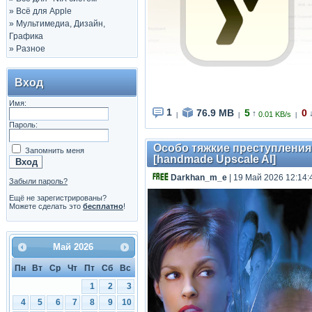
»
Всё для Apple
»
Мультимедиа, Дизайн,
Графика
»
Разное
Вход
Имя:
1
76.9 MB
5
0
↑
0.01 KB/s
|
|
|
Пароль:
Особо тяжкие преступления / 
Запомнить меня
[handmade Upscale AI]
Darkhan_m_e
| 19 Май 2026 12:14:
Забыли пароль?
Ещё не зарегистрированы?
Можете сделать это
бесплатно
!
Май
2026
Пн
Вт
Ср
Чт
Пт
Сб
Вс
1
2
3
4
5
6
7
8
9
10