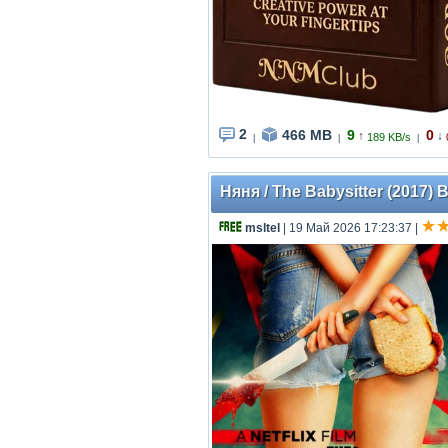
2
466 MB
9
0
↑
↓
189 KB/s
|
|
|
Няня / The Babysitter (2017) 
msltel
| 19 Май 2026 17:23:37
|