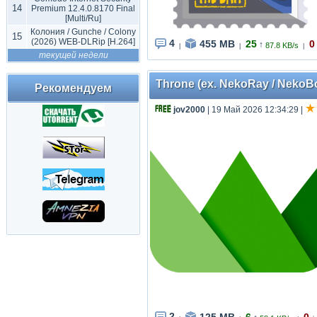
14
Premium 12.4.0.8170 Final
[Multi/Ru]
Колония / Gunche / Colony
15
(2026) WEB-DLRip [H.264]
4
455 MB
25
0
↑
87.8 KB/s
|
|
|
текущей недели
Throne (ex. NekoRay / NekoBox
Рекомендуем
jov2000
| 19 Май 2026 12:34:29
|
2
125 MB
6
0