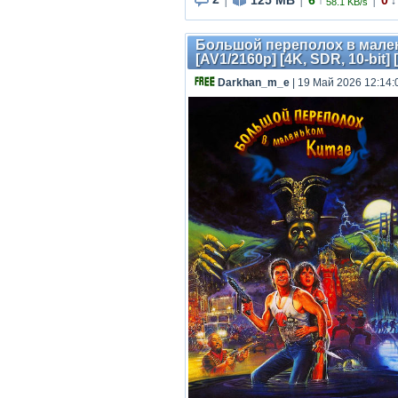
↑
↓
58.1 KB/s
|
|
|
Большой переполох в маленьк
[AV1/2160p] [4K, SDR, 10-bit]
Darkhan_m_e
| 19 Май 2026 12:14: