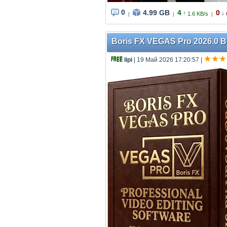
0
4.99 GB
4
0
↑
↓
1.6 KB/s
|
|
|
Boris FX VEGAS Pro 2026.0 Bu
lipi
| 19 Май 2026 17:20:57
|