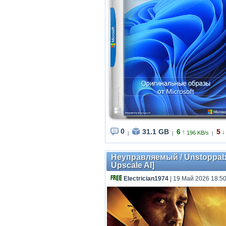
0
31.1 GB
6
5
↑
↓
196 KB/s
|
|
|
Неуправляемый / Unstoppable
Upscale AI]
Electrician1974
| 19 Май 2026 18:50