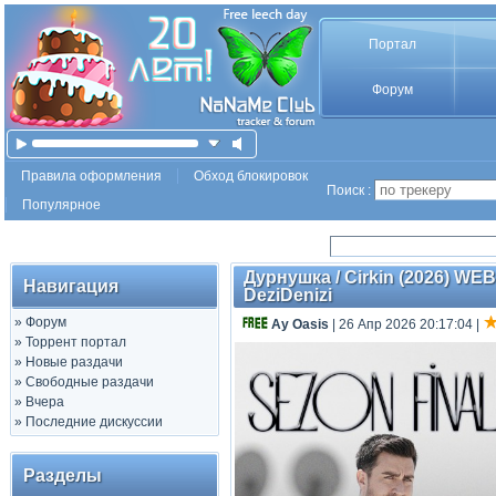
Портал
Форум
Правила оформления
Обход блокировок
Поиск :
Популярное
Дурнушка / Cirkin (2026) WEB-
Навигация
DeziDenizi
»
Форум
Ay Oasis
| 26 Апр 2026 20:17:04
|
»
Торрент портал
»
Новые раздачи
»
Свободные раздачи
»
Вчера
»
Последние дискуссии
Разделы