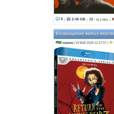
6
2.46 GB
12
0
↑
92.2 KB/s
|
|
|
Возвращение живых мертвецов 
охрана
| 19 Май 2026 12:27:57
|