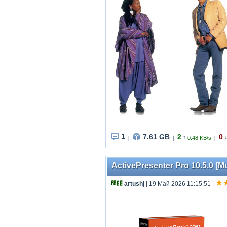
1
7.61 GB
2
0
↑
0.48 KB/s
|
|
|
ActivePresenter Pro 10.5.0 [Mu
artushj
| 19 Май 2026 11:15:51
|