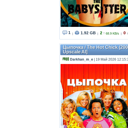
1
1.92 GB
2
0
↑
68.9 KB/s
|
|
|
Цыпочка / The Hot Chick (200
Upscale AI]
Darkhan_m_e
| 19 Май 2026 12:15: