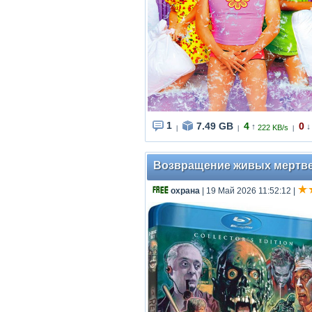
1
7.49 GB
4
0
↑
↓
222 KB/s
|
|
|
Возвращение живых мертвецов
охрана
| 19 Май 2026 11:52:12
|