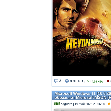
2
8.91 GB
5
0
↑
4.34 KB/s
|
|
|
Microsoft Windows 11 [10.0.2
образы от Microsoft MSDN [
adguard
| 19 Май 2026 21:56:20
|