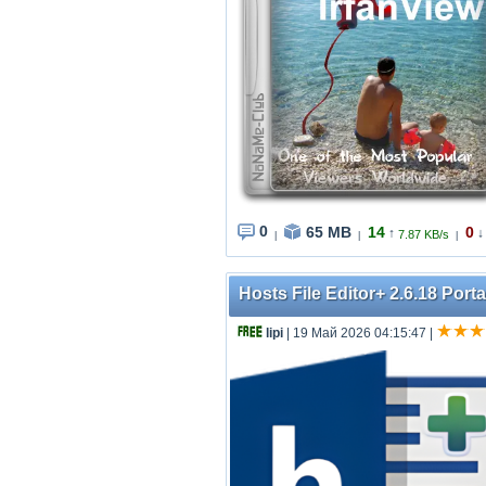
0
65 MB
14
0
↑
↓
7.87 KB/s
|
|
|
Hosts File Editor+ 2.6.18 Porta
lipi
| 19 Май 2026 04:15:47
|