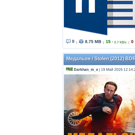
0
8.75 MB
15
0
↑
0.7 KB/s
|
|
|
Медальон / Stolen (2012) BDR
Darkhan_m_e
| 19 Май 2026 12:14: