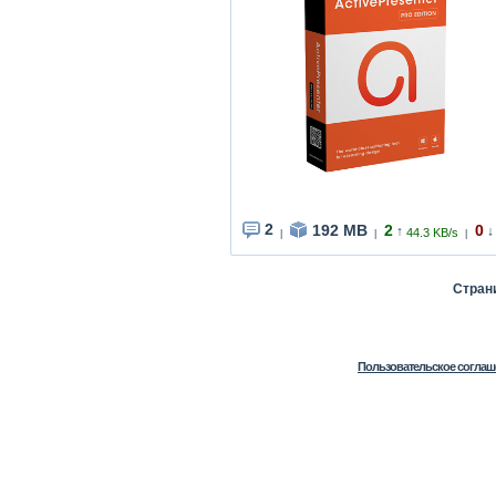
2
192 MB
2
0
↑
↓
44.3 KB/s
|
|
|
Стра
Пользовательское соглаш