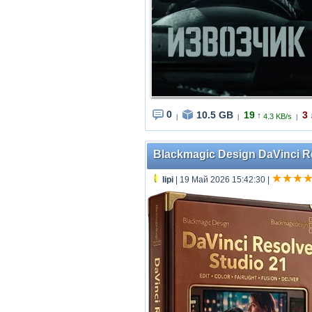
0
10.5 GB
19
3
↑
4.3 KB/s
|
|
|
Blackmagic Design DaVinci Res
lipi
| 19 Май 2026 15:42:30
|