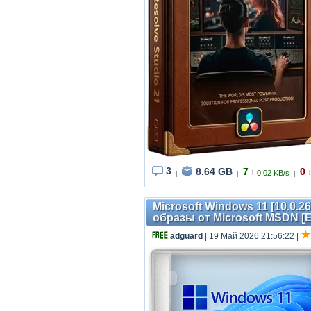
3
8.64 GB
7
0
↑
0.02 KB/s
|
|
|
Microsoft Windows 11 [10.0.2
образы от Microsoft MSDN [
adguard
| 19 Май 2026 21:56:22
|