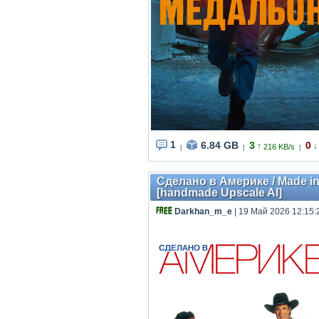
1
6.84 GB
3
0
↑
↓
216 KB/s
|
|
|
Сделано в Америке / Made in 
[handmade Upscale AI]
Darkhan_m_e
| 19 Май 2026 12:15: