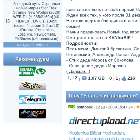
Звездный путь: Странные
новые миры / Star Trek:
приглашает всех на свой первый Но
Strange New Worlds (2026)
Ждем всех тех, у кого после 31 дек
WEB-DL [H.265/2160p] [4K,
На их концертах блондинки и дети
15
HDR10+, DV 8.1, 10-bit]
(сезон 4, серии 1-2 из 10)
семьи!
HDrezka, Contentica,
Начни праздновать Новый год впрок
LostFilm, NewComers,
Смотрите только на
KVNforAll
!!!
TVShows (обновляемая)
Подробности:
текущей недели
Пельмени:
Дмитрий Брекоткин, Сег
Нетиевский, Александр Попов, Анд
Рекомендуем
- Стих деда Мороза от Соколова
- Совещание дедов Морозов
(
Дальше...
)
2
1.07 GB
0
1
216
|
|
|
|
Шоу "Уральские пельмени" «
bombolik
| 12 Дек 2009 19:47:24
|