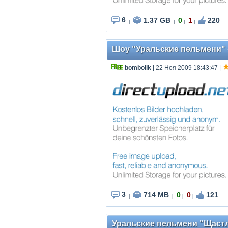
6
1.37 GB
0
1
220
|
|
|
|
Шоу "Уральские пельмени" «
bombolik
| 22 Ноя 2009 18:43:47
|
3
714 MB
0
0
121
|
|
|
|
Уральские пельмени "Щастли