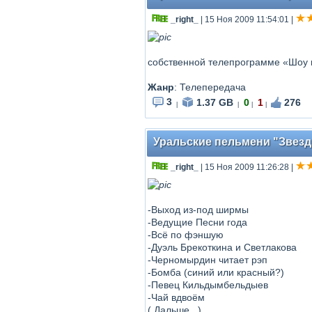
_right_
| 15 Ноя 2009 11:54:01
|
собственной телепрограмме «Шоу н
Жанр
: Телепередача
3
1.37 GB
0
1
276
|
|
|
|
Уральские пельмени "Звезд
_right_
| 15 Ноя 2009 11:26:28
|
-Выход из-под ширмы
-Ведущие Песни года
-Всё по фэншую
-Дуэль Брекоткина и Светлакова
-Черномырдин читает рэп
-Бомба (синий или красный?)
-Певец Кильдымбельдыев
-Чай вдвоём
(
Дальше...
)