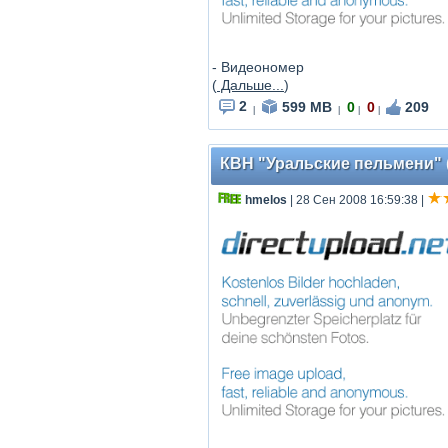
- Видеономер
(
Дальше...
)
2
599 MB
0
0
209
|
|
|
|
КВН "Уральские пельмени" (
hmelos
| 28 Сен 2008 16:59:38
|