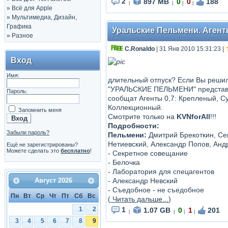
2
897 MB
0
0
188
|
|
|
|
»
Всё для Apple
»
Мультимедиа, Дизайн,
Графика
Уральские Пельмени. Агент
»
Разное
C.Ronaldo
| 31 Янв 2010 15:31:23
|
Вход
Имя:
длительный отпуск? Если Вы решил
"УРАЛЬСКИЕ ПЕЛЬМЕНИ" представл
Пароль:
сообщат Агенты 0,7: Крепленый, С
Коллекционный.
Запомнить меня
Смотрите только на
KVNforAll
!!!
Подробности:
Забыли пароль?
Пельмени:
Дмитрий Брекоткин, Сег
Нетиевский, Александр Попов, Анд
Ещё не зарегистрированы?
Можете сделать это
бесплатно
!
- Секретное совещание
- Белочка
- Лаборатория для спецагентов
- Александр Невский
Август
2026
- Съедобное - не съедобное
Пн
Вт
Ср
Чт
Пт
Сб
Вс
(
Читать дальше...
)
1
1
2
1.07 GB
0
1
201
|
|
|
|
3
4
5
6
7
8
9