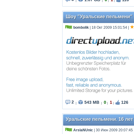
|
|
|
|
Шоу "Уральские пельмени" «
bombolik
| 18 Окт 2009 15:01:54
|
2
543 MB
0
1
126
|
|
|
|
Уральские пельмени. 16 лет 
ArslaNUnic
| 30 Июн 2009 20:07:45