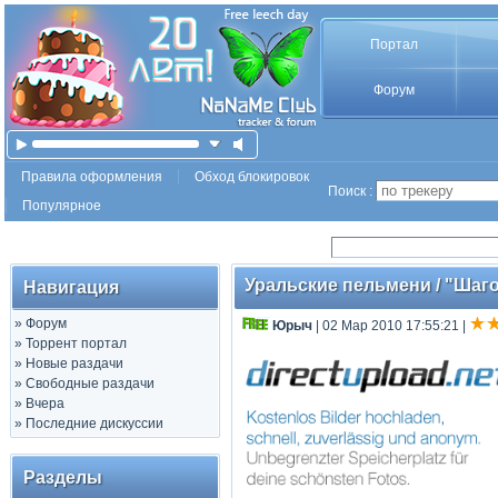
Портал
Форум
Правила оформления
Обход блокировок
Поиск :
Популярное
Уральские пельмени / "Шагом
Навигация
»
Форум
Юрыч
| 02 Мар 2010 17:55:21
|
»
Торрент портал
»
Новые раздачи
»
Свободные раздачи
»
Вчера
»
Последние дискуссии
Разделы