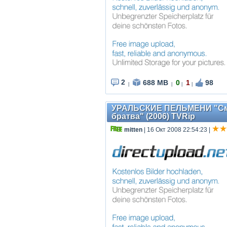
2
688 MB
0
1
98
|
|
|
|
УРАЛЬСКИЕ ПЕЛЬМЕНИ "См
братва" (2006) TVRip
mitten
| 16 Окт 2008 22:54:23
|