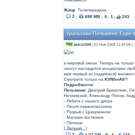
Жанр
: Телепередача
2
698 MB
0
1
243
|
|
|
|
Уральские Пельмени. Гори о
petro1506
| 01 Ноя 2009 12:44:04
|
в мировой океан. Теперь не тольк
смогут насладится концертами лю
вам первый из (надеемся) множес
Смотрите только на
KVNforAll
!!!
Подробности:
Пельмени:
Дмитрий Брекоткин, Сег
Нетиевский, Александр Попов, Анд
- Ребята с нашего двора
- Песня первоклассника
- Разрыв с Цукерманом
- Магазин костюмов
- Папаши
(
Дальше...
)
3
1.07 GB
0
1
116