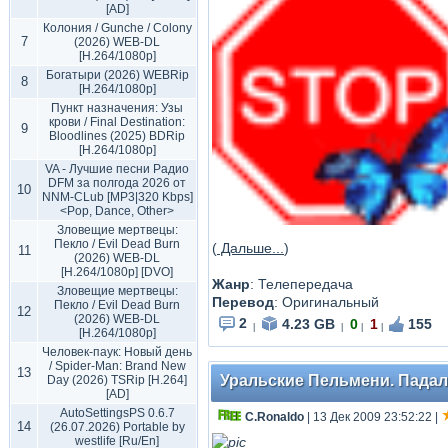
[AD]
Колония / Gunche / Colony
7
(2026) WEB-DL
[H.264/1080p]
Богатыри (2026) WEBRip
8
[H.264/1080p]
Пункт назначения: Узы
крови / Final Destination:
9
Bloodlines (2025) BDRip
[H.264/1080p]
VA - Лучшие песни Радио
DFM за полгода 2026 от
10
NNM-CLub [MP3|320 Kbps]
<Pop, Dance, Other>
Зловещие мертвецы:
Пекло / Evil Dead Burn
(
Дальше...
)
11
(2026) WEB-DL
[H.264/1080p] [DVO]
Жанр
: Телепередача
Зловещие мертвецы:
Перевод
: Оригинальный
Пекло / Evil Dead Burn
12
(2026) WEB-DL
2
4.23 GB
0
1
155
|
|
|
|
[H.264/1080p]
Человек-паук: Новый день
/ Spider-Man: Brand New
13
Уральские Пельмени. Падал
Day (2026) TSRip [H.264]
[AD]
AutoSettingsPS 0.6.7
C.Ronaldo
| 13 Дек 2009 23:52:22
|
14
(26.07.2026) Portable by
westlife [Ru/En]