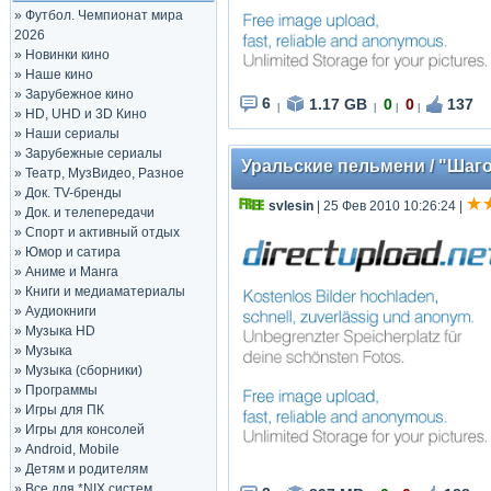
»
Футбол. Чемпионат мира
2026
»
Новинки кино
»
Наше кино
»
Зарубежное кино
6
1.17 GB
0
0
137
|
|
|
|
»
HD, UHD и 3D Кино
»
Наши сериалы
»
Зарубежные сериалы
Уральские пельмени / "Шаго
»
Театр, МузВидео, Разное
»
Док. TV-бренды
svlesin
| 25 Фев 2010 10:26:24
|
»
Док. и телепередачи
»
Спорт и активный отдых
»
Юмор и сатира
»
Аниме и Манга
»
Книги и медиаматериалы
»
Аудиокниги
»
Музыка HD
»
Музыка
»
Музыка (сборники)
»
Программы
»
Игры для ПК
»
Игры для консолей
»
Android, Mobile
»
Детям и родителям
»
Все для *NIX систем