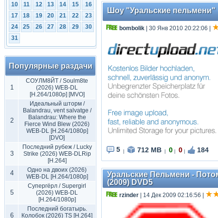
10
11
12
13
14
15
16
Шоу "Уральские пельмени" «
17
18
19
20
21
22
23
24
25
26
27
28
29
30
bombolik
| 30 Янв 2010 20:22:06
|
31
Популярные раздачи
СОУЛМ8ЙТ / Soulm8te
1
(2026) WEB-DL
[H.264/1080p] [MVO]
Идеальный шторм /
Balandrau, vent salvatge /
Balandrau: Where the
2
Fierce Wind Blew (2026)
WEB-DL [H.264/1080p]
[DVO]
Последний рубеж / Lucky
5
712 MB
0
0
184
|
|
|
|
3
Strike (2026) WEB-DLRip
[H.264]
Одно на двоих (2026)
4
Уральские Пельмени - Пото
WEB-DL [H.264/1080p]
(2009) DVD5
Супергёрл / Supergirl
5
(2026) WEB-DL
rzinder
| 14 Дек 2009 02:16:56
|
[H.264/1080p]
Последний богатырь.
6
Колобок (2026) TS [H.264]