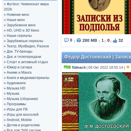
»
Футбол. Чемпионат мира
2026
»
Новинки кино
»
Наше кино
»
Зарубежное кино
»
HD, UHD и 3D Кино
»
Наши сериалы
0
280 MB
1
0
32
»
Зарубежные сериалы
|
|
|
|
»
Театр, МузВидео, Разное
»
Док. TV-бренды
Фёдор Достоевский | Записк
»
Док. и телепередачи
»
Спорт и активный отдых
»
Юмор и сатира
Tolmach
| 09 Окт 2022 18:55:14
|
»
Аниме и Манга
»
Книги и медиаматериалы
»
Аудиокниги
»
Музыка HD
»
Музыка
»
Музыка (сборники)
»
Программы
»
Игры для ПК
»
Игры для консолей
»
Android, Mobile
»
Детям и родителям
»
Все для *NIX систем