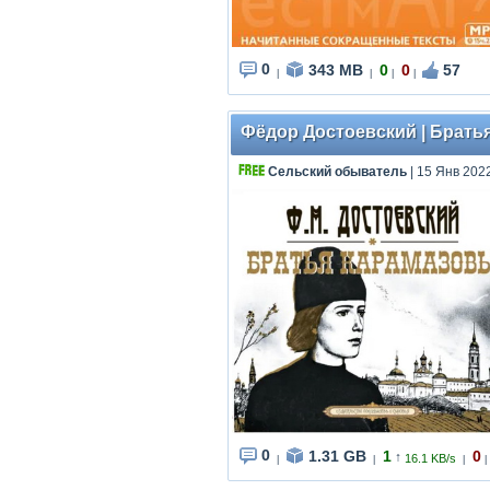
0
343 MB
0
0
57
|
|
|
|
Фёдор Достоевский | Братья
Сельский обыватель
| 15 Янв 202
0
1.31 GB
1
0
↑
16.1 KB/s
|
|
|
|