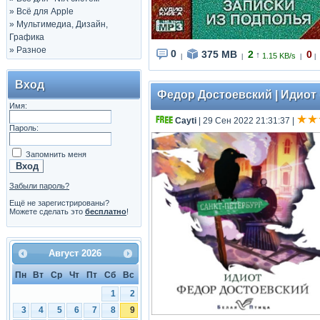
»
Всё для Apple
»
Мультимедиа, Дизайн,
Графика
»
Разное
0
375 MB
2
0
↑
1.15 KB/s
|
|
|
|
Вход
Федор Достоевский | Идиот 
Имя:
Cayti
| 29 Сен 2022 21:31:37
|
Пароль:
Запомнить меня
Забыли пароль?
Ещё не зарегистрированы?
Можете сделать это
бесплатно
!
Август
2026
Пн
Вт
Ср
Чт
Пт
Сб
Вс
1
2
3
4
5
6
7
8
9