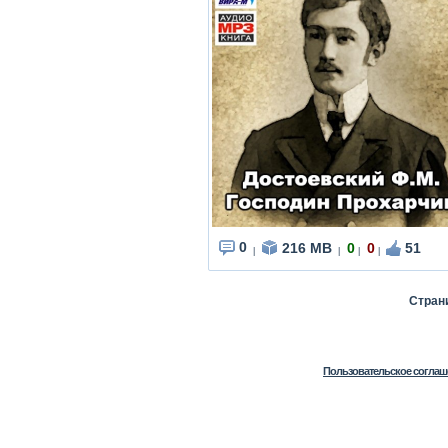
0
216 MB
0
0
51
|
|
|
|
Стра
Пользовательское соглаш