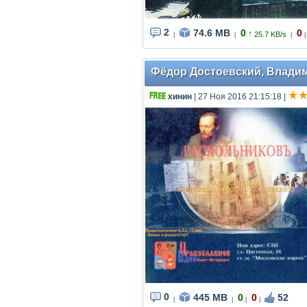
2
74.6 MB
0
0
↑
25.7 KB/s
|
|
|
|
Фёдор Достоевский, Владими
хинин
| 27 Ноя 2016 21:15:18
|
0
445 MB
0
0
52
|
|
|
|