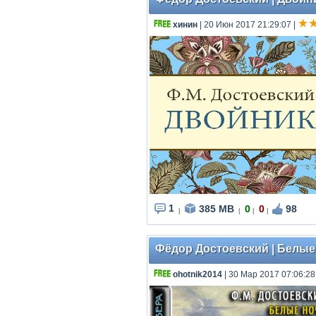
хинин
| 20 Июн 2017 21:29:07
|
1
385 MB
0
0
98
|
|
|
|
Фёдор Достоевский | Белые 
ohotnik2014
| 30 Мар 2017 07:06:28