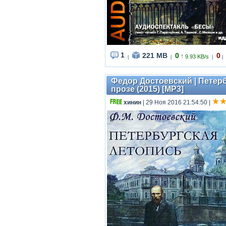
1
221 MB
0
0
↑
9.93 KB/s
|
|
|
|
Федор Достоевский | Петерб
прозе (2015) [MP3]
хинин
| 29 Ноя 2016 21:54:50
|