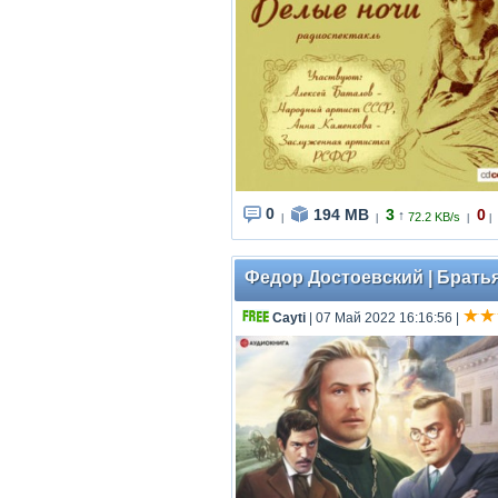
0
194 MB
3
0
↑
72.2 KB/s
|
|
|
|
Федор Достоевский | Братья
Cayti
| 07 Май 2022 16:16:56
|