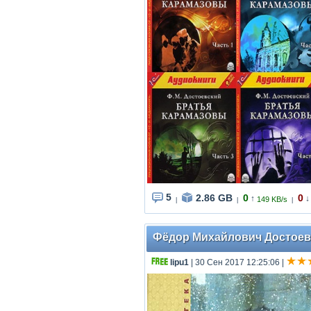
5
2.86 GB
0
0
↑
↓
149 KB/s
|
|
|
Фёдор Михайлович Достоевск
lipu1
| 30 Сен 2017 12:25:06
|