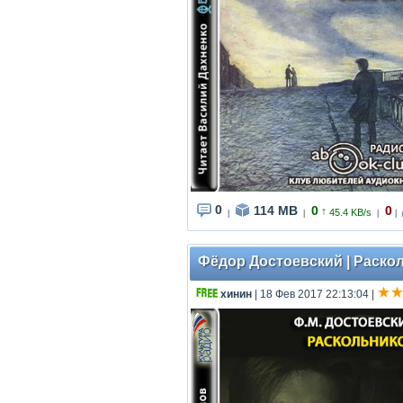
0
114 MB
0
0
↑
45.4 KB/s
|
|
|
|
Фёдор Достоевский | Раскол
хинин
| 18 Фев 2017 22:13:04
|