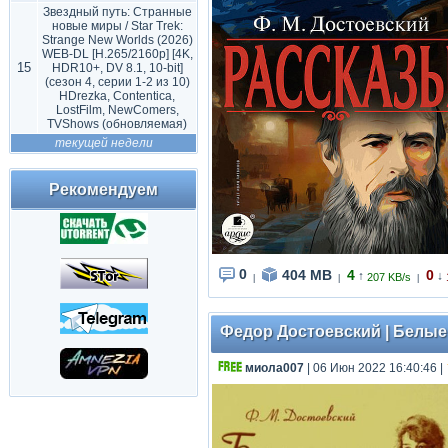
Звездный путь: Странные
новые миры / Star Trek:
Strange New Worlds (2026)
WEB-DL [H.265/2160p] [4K,
15
HDR10+, DV 8.1, 10-bit]
(сезон 4, серии 1-2 из 10)
HDrezka, Contentica,
LostFilm, NewComers,
TVShows (обновляемая)
текущей недели
Рекомендуем
0
404 MB
4
0
↑
↓
207 KB/s
|
|
|
Федор Достоевский | Белые н
миола007
| 06 Июн 2022 16:40:46
|