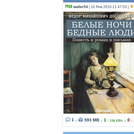
walter54
| 10 Янв 2010 21:47:03
|
1
593 MB
1
0
↑
↓
196 KB/s
|
|
|