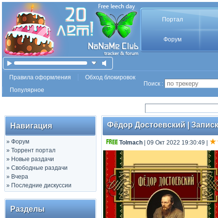
Портал
Форум
Правила оформления
Обход блокировок
Поиск :
Популярное
Фёдор Достоевский | Записк
Навигация
»
Форум
Tolmach
| 09 Окт 2022 19:30:49
|
»
Торрент портал
»
Новые раздачи
»
Свободные раздачи
»
Вчера
»
Последние дискуссии
Разделы