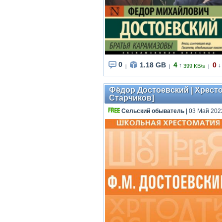
0
1.18 GB
4
0
↑
↓
399 KB/s
|
|
|
Фёдор Достоевский | Хресто
Старчиков]
Сельский обыватель
| 03 Май 202