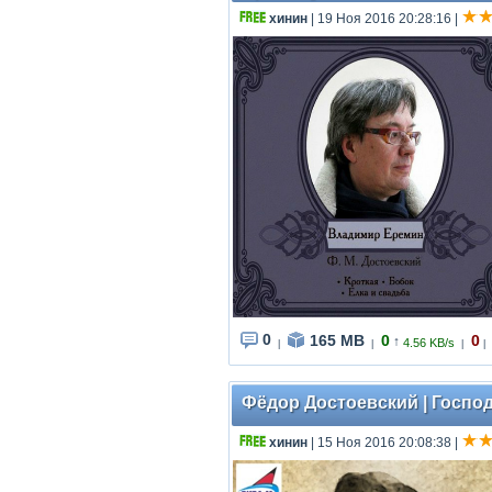
хинин
| 19 Ноя 2016 20:28:16
|
0
165 MB
0
0
↑
4.56 KB/s
|
|
|
|
Фёдор Достоевский | Господ
хинин
| 15 Ноя 2016 20:08:38
|