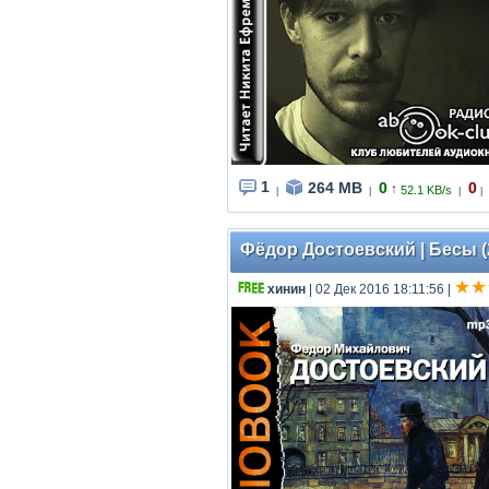
1
264 MB
0
0
↑
52.1 KB/s
|
|
|
|
Фёдор Достоевский | Бесы (
хинин
| 02 Дек 2016 18:11:56
|