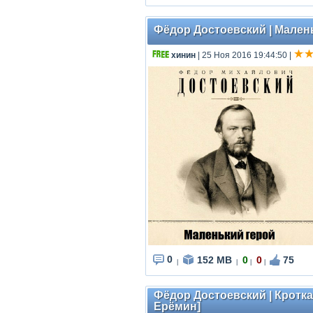
Фёдор Достоевский | Малень
хинин
| 25 Ноя 2016 19:44:50
|
0
152 MB
0
0
75
|
|
|
|
Фёдор Достоевский | Кротка
Ерёмин]