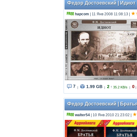
Федор Достоевский | Идиот 
hapcom
| 11 Янв 2008 11:08:13
|
7
1.99 GB
2
0
↑
35.2 KB/s
|
|
|
|
Федор Достоевский | Брать
walter54
| 10 Янв 2010 21:23:02
|