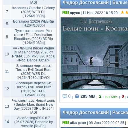
Федор Достоевский | Белые н
[AD]
Колония / Gunche / Colony
7
(2026) WEB-DL
ярусс
| 11 Июл 2022 18:15:20
|
[H.264/1080p]
Богатыри (2026) WEBRip
8
[H.264/1080p]
Пункт назначения: Узы
крови / Final Destination:
9
Bloodlines (2025) BDRip
[H.264/1080p]
VA - Лучшие песни Радио
DFM за полгода 2026 от
10
NNM-CLub [MP3|320 Kbps]
<Pop, Dance, Other>
Зловещие мертвецы:
Пекло / Evil Dead Burn
11
(2026) WEB-DL
[H.264/1080p] [DVO]
Зловещие мертвецы:
Пекло / Evil Dead Burn
12
(2026) WEB-DL
[H.264/1080p]
0
285 MB
2
0
↑
101 KB/s
|
|
|
|
Человек-паук: Новый день
/ Spider-Man: Brand New
13
Day (2026) TSRip [H.264]
Федор Достоевский | Расска
[AD]
AutoSettingsPS 0.6.7
14
(26.07.2026) Portable by
alka peter
| 08 Июн 2022 00:02:35
|
westlife [Ru/En]