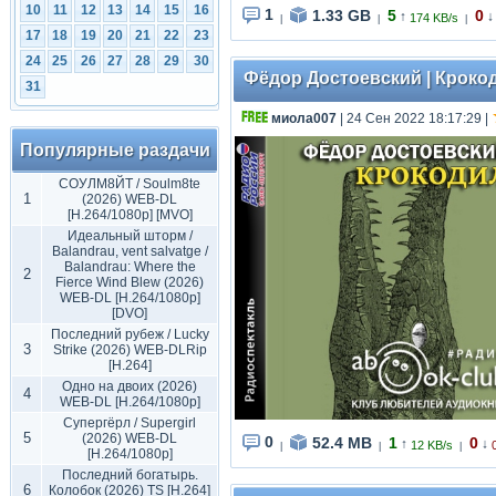
10
11
12
13
14
15
16
1
1.33 GB
5
0
↑
↓
174 KB/s
|
|
|
17
18
19
20
21
22
23
24
25
26
27
28
29
30
Фёдор Достоевский | Крокоди
31
миола007
| 24 Сен 2022 18:17:29
|
Популярные раздачи
СОУЛМ8ЙТ / Soulm8te
1
(2026) WEB-DL
[H.264/1080p] [MVO]
Идеальный шторм /
Balandrau, vent salvatge /
Balandrau: Where the
2
Fierce Wind Blew (2026)
WEB-DL [H.264/1080p]
[DVO]
Последний рубеж / Lucky
3
Strike (2026) WEB-DLRip
[H.264]
Одно на двоих (2026)
4
WEB-DL [H.264/1080p]
Супергёрл / Supergirl
5
(2026) WEB-DL
0
52.4 MB
1
0
↑
↓
12 KB/s
|
|
|
[H.264/1080p]
Последний богатырь.
6
Колобок (2026) TS [H.264]