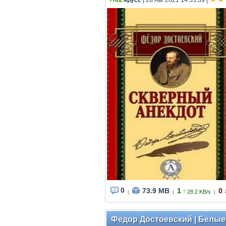
ярусс
| 28 Авг 2021 14:55:39
|
0
73.9 MB
1
0
↑
28.2 KB/s
|
|
|
Федор Достоевский | Белые 