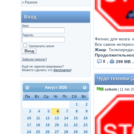
»
Разное
Вход
Имя:
Пароль:
Фитнес для мозга: 
Все самое интерес
Запомнить меня
Жанр
:
Телепереда
Продолжительнос
Забыли пароль?
0
299 MB
|
|
Ещё не зарегистрированы?
Можете сделать это
бесплатно
!
Чудо техники (
Август
2026
svlesin
| 11 Авг 2
Пн
Вт
Ср
Чт
Пт
Сб
Вс
1
2
3
4
5
6
7
8
9
10
11
12
13
14
15
16
17
18
19
20
21
22
23
24
25
26
27
28
29
30