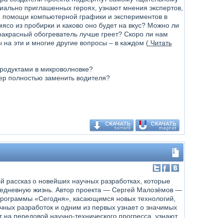
циально приглашенных героях, узнают мнения экспертов,
и помощи компьютерной графики и экспериментов в
ясо из пробирки и каково оно будет на вкус? Можно ли
ракрасный обогреватель лучше греет? Скоро ли нам
на эти и многие другие вопросы – в каждом (
Читать
продуктами в микроволновке?
ер полностью заменить водителя?
й рассказ о новейших научных разработках, которые
едневную жизнь. Автор проекта — Сергей Малозёмов —
рограммы «Сегодня», касающимся новых технологий,
чных разработок и одним из первых узнает о значимых
т на передовой научно-технического прогресса, узнают