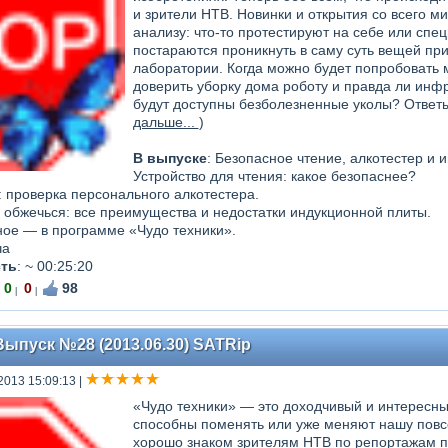
и зрители НТВ. Новинки и открытия со всего м
анализу: что-то протестируют на себе или спе
постараются проникнуть в саму суть вещей пр
лаборатории. Когда можно будет попробовать м
доверить уборку дома роботу и правда ли инф
будут доступны безболезненные уколы? Ответы 
дальше...
)
В выпуске
: Безопасное чтение, алкотестер и 
Устройство для чтения: какое безопаснее?
: проверка персонального алкотестера.
обжечься: все преимущества и недостатки индукционной плиты.
ное — в программе «Чудо техники».
ча
ть
:
~ 00:25:20
0
0
98
|
|
Выпуск №28 (2013.06.30) SATRip
2013 15:09:13
|
«Чудо техники» — это доходчивый и интересны
способны поменять или уже меняют нашу повс
хорошо знаком зрителям НТВ по репортажам п