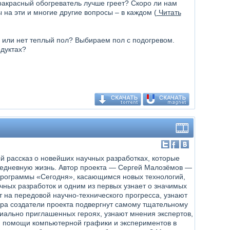
ракрасный обогреватель лучше греет? Скоро ли нам
на эти и многие другие вопросы – в каждом (
Читать
 или нет теплый пол? Выбираем пол с подогревом.
одуктах?
й рассказ о новейших научных разработках, которые
едневную жизнь. Автор проекта — Сергей Малозёмов —
рограммы «Сегодня», касающимся новых технологий,
чных разработок и одним из первых узнает о значимых
т на передовой научно-технического прогресса, узнают
ира создатели проекта подвергнут самому тщательному
циально приглашенных героях, узнают мнения экспертов,
и помощи компьютерной графики и экспериментов в