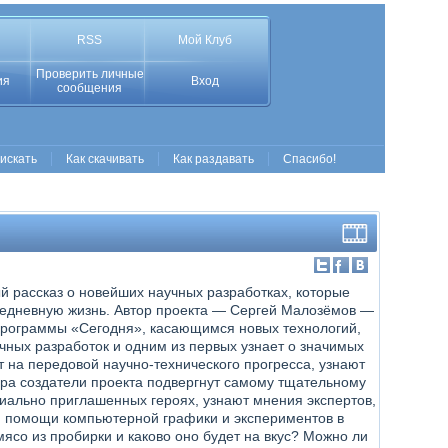
RSS
Мой Клуб
Проверить личные
ия
Вход
сообщения
 искать
Как скачивать
Как раздавать
Спасибо!
й рассказ о новейших научных разработках, которые
едневную жизнь. Автор проекта — Сергей Малозёмов —
рограммы «Сегодня», касающимся новых технологий,
чных разработок и одним из первых узнает о значимых
т на передовой научно-технического прогресса, узнают
ира создатели проекта подвергнут самому тщательному
циально приглашенных героях, узнают мнения экспертов,
и помощи компьютерной графики и экспериментов в
ясо из пробирки и каково оно будет на вкус? Можно ли