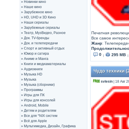
»
Новинки кино
»
Наше кино
»
Зарубежное кино
»
HD, UHD и 3D Кино
»
Наши сериалы
»
Зарубежные сериалы
Печатная революция
»
Театр, МузВидео, Разное
Все самое интерес
»
Док. TV-бренды
Жанр
:
Телепереда
»
Док. и телепередачи
Продолжительнос
»
Спорт и активный отдых
»
Юмор и сатира
0
295 MB
|
|
»
Аниме и Манга
»
Книги и медиаматериалы
»
Аудиокниги
Чудо техники (
»
Музыка HD
»
Музыка
svlesin
| 18 Авг 2
»
Музыка (сборники)
»
Программы
»
Игры для ПК
»
Игры для консолей
»
Android, Mobile
»
Детям и родителям
»
Все для *NIX систем
»
Всё для Apple
»
Мультимедиа, Дизайн, Графика