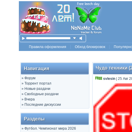
Правила оформления
Обход блокировок
Популярн
Чудо техники (
Навигация
»
Форум
svlesin
| 25 Авг 2
»
Торрент портал
»
Новые раздачи
»
Свободные раздачи
»
Вчера
»
Последние дискуссии
Разделы
»
Футбол. Чемпионат мира 2026