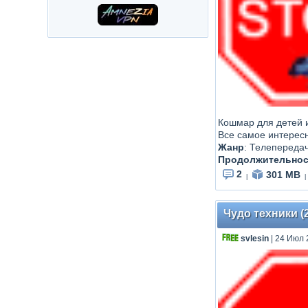
Кошмар для детей и
Все самое интерес
Жанр
:
Телепереда
Продолжительнос
2
301 MB
|
|
Чудо техники (
svlesin
| 24 Июл 