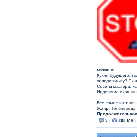
мужчине.
Кухня будущего: та
холодильнику? Ско
Советы мастера: ка
Недорогие охранны
Все самое интерес
Жанр
:
Телепереда
Продолжительнос
3
295 MB
|
|