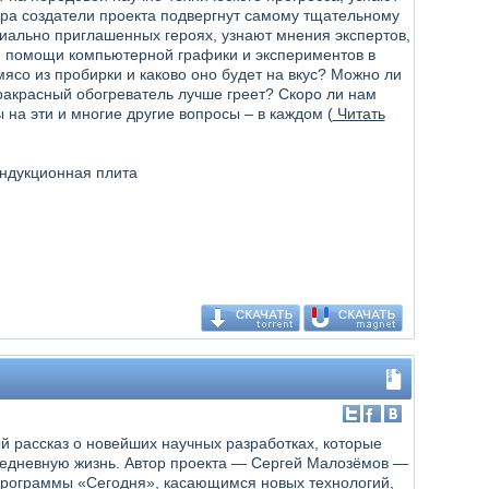
ира создатели проекта подвергнут самому тщательному
циально приглашенных героях, узнают мнения экспертов,
и помощи компьютерной графики и экспериментов в
ясо из пробирки и каково оно будет на вкус? Можно ли
ракрасный обогреватель лучше греет? Скоро ли нам
на эти и многие другие вопросы – в каждом (
Читать
индукционная плита
й рассказ о новейших научных разработках, которые
едневную жизнь. Автор проекта — Сергей Малозёмов —
рограммы «Сегодня», касающимся новых технологий,