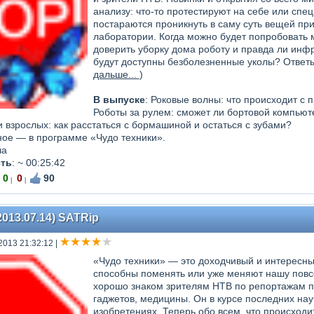
анализу: что-то протестируют на себе или спе
постараются проникнуть в саму суть вещей пр
лаборатории. Когда можно будет попробовать м
доверить уборку дома роботу и правда ли инф
будут доступны безболезненные уколы? Ответы 
дальше...
)
В выпуске
: Роковые волны: что происходит с 
Роботы за рулем: сможет ли бортовой компьют
 взрослых: как расстаться с бормашиной и остаться с зубами?
ное — в программе «Чудо техники».
ча
ть
:
~ 00:25:42
0
0
90
|
|
2013.07.14) SATRip
2013 21:32:12
|
«Чудо техники» — это доходчивый и интересны
способны поменять или уже меняют нашу повс
хорошо знаком зрителям НТВ по репортажам п
гаджетов, медицины. Он в курсе последних нау
изобретениях. Теперь обо всем, что происходи