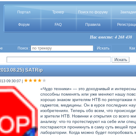
Портал
Трекер
Поиск по форуму
Закладки
Форум
FAQ
Правила
Регистрац
Нас вместе: 4 268 438
ое
Поиск :
Как
2013.08.25) SATRip
013 09:30:07
|
«Чудо техники» — это доходчивый и интересны
способны поменять или уже меняют нашу повс
хорошо знаком зрителям НТВ по репортажам п
гаджетов, медицины. Он в курсе последних нау
изобретениях. Теперь обо всем, что происходи
и зрители НТВ. Новинки и открытия со всего м
анализу: что-то протестируют на себе или спе
постараются проникнуть в саму суть вещей пр
лаборатории. Когда можно будет попробовать м