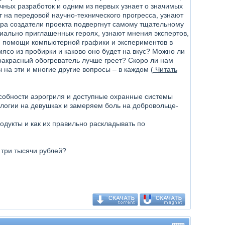
чных разработок и одним из первых узнает о значимых
т на передовой научно-технического прогресса, узнают
ира создатели проекта подвергнут самому тщательному
циально приглашенных героях, узнают мнения экспертов,
и помощи компьютерной графики и экспериментов в
ясо из пробирки и каково оно будет на вкус? Можно ли
ракрасный обогреватель лучше греет? Скоро ли нам
на эти и многие другие вопросы – в каждом (
Читать
особности аэрогриля и доступные охранные системы
логии на девушках и замеряем боль на добровольце-
одукты и как их правильно раскладывать по
три тысячи рублей?