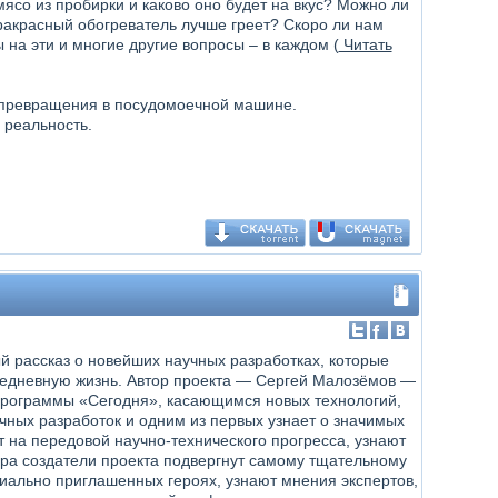
ясо из пробирки и каково оно будет на вкус? Можно ли
ракрасный обогреватель лучше греет? Скоро ли нам
на эти и многие другие вопросы – в каждом (
Читать
 превращения в посудомоечной машине.
 реальность.
й рассказ о новейших научных разработках, которые
едневную жизнь. Автор проекта — Сергей Малозёмов —
рограммы «Сегодня», касающимся новых технологий,
чных разработок и одним из первых узнает о значимых
т на передовой научно-технического прогресса, узнают
ира создатели проекта подвергнут самому тщательному
циально приглашенных героях, узнают мнения экспертов,