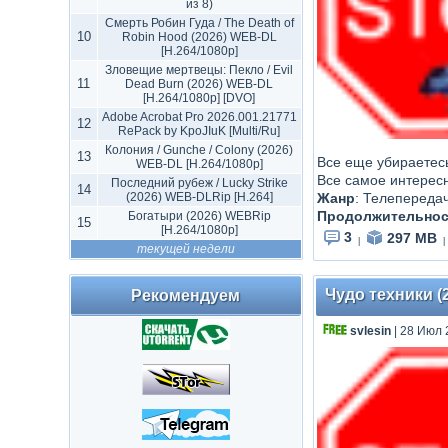
из 8)
Смерть Робин Гуда / The Death of
10
Robin Hood (2026) WEB-DL
[H.264/1080p]
Зловещие мертвецы: Пекло / Evil
11
Dead Burn (2026) WEB-DL
[H.264/1080p] [DVO]
Adobe Acrobat Pro 2026.001.21771
12
RePack by KpoJIuK [Multi/Ru]
Колония / Gunche / Colony (2026)
13
Все еще убираетесь
WEB-DL [H.264/1080p]
Все самое интерес
Последний рубеж / Lucky Strike
14
(2026) WEB-DLRip [H.264]
Жанр
:
Телепереда
Продолжительнос
Богатыри (2026) WEBRip
15
[H.264/1080p]
3
297 MB
|
|
текущей недели
Чудо техники (
Рекомендуем
svlesin
| 28 Июл 