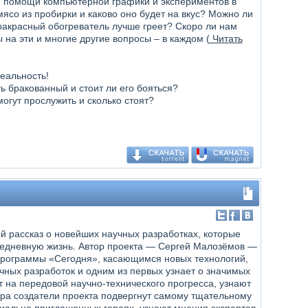
и помощи компьютерной графики и экспериментов в
ясо из пробирки и каково оно будет на вкус? Можно ли
ракрасный обогреватель лучше греет? Скоро ли нам
на эти и многие другие вопросы – в каждом (
Читать
реальность!
ь бракованный и стоит ли его бояться?
могут прослужить и сколько стоят?
й рассказ о новейших научных разработках, которые
едневную жизнь. Автор проекта — Сергей Малозёмов —
рограммы «Сегодня», касающимся новых технологий,
чных разработок и одним из первых узнает о значимых
т на передовой научно-технического прогресса, узнают
ира создатели проекта подвергнут самому тщательному