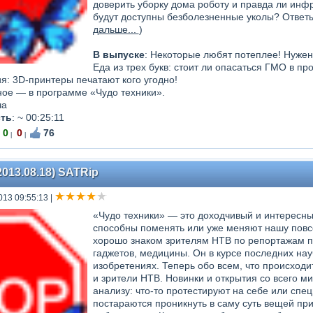
доверить уборку дома роботу и правда ли инф
будут доступны безболезненные уколы? Ответы 
дальше...
)
В выпуске
: Некоторые любят потеплее! Нужен
Еда из трех букв: стоит ли опасаться ГМО в пр
: 3D-принтеры печатают кого угодно!
ное — в программе «Чудо техники».
ча
ть
:
~ 00:25:11
0
0
76
|
|
2013.08.18) SATRip
013 09:55:13
|
«Чудо техники» — это доходчивый и интересны
способны поменять или уже меняют нашу повс
хорошо знаком зрителям НТВ по репортажам п
гаджетов, медицины. Он в курсе последних нау
изобретениях. Теперь обо всем, что происходи
и зрители НТВ. Новинки и открытия со всего м
анализу: что-то протестируют на себе или спе
постараются проникнуть в саму суть вещей пр