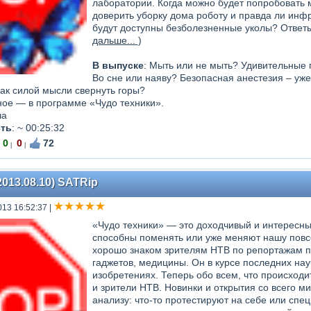
лаборатории. Когда можно будет попробовать м
доверить уборку дома роботу и правда ли инф
будут доступны безболезненные уколы? Ответы 
дальше...
)
В выпуске
: Мыть или не мыть? Удивительные
Во сне или наяву? Безопасная анестезия – уже
как силой мысли свернуть горы?
ное — в программе «Чудо техники».
ча
ть
:
~ 00:25:32
0
0
72
|
|
2013.08.10) SATRip
013 16:52:37
|
«Чудо техники» — это доходчивый и интересны
способны поменять или уже меняют нашу повс
хорошо знаком зрителям НТВ по репортажам п
гаджетов, медицины. Он в курсе последних нау
изобретениях. Теперь обо всем, что происходи
и зрители НТВ. Новинки и открытия со всего м
анализу: что-то протестируют на себе или спе