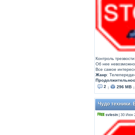
Контроль трезвости
Об нее невозможно 
Все самое интерес
Жанр
:
Телепереда
Продолжительнос
2
296 MB
|
|
Чудо техники. 
svlesin
| 30 Июн 