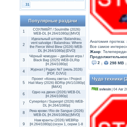
31
Популярные раздачи
СОУЛМ8ЙТ / Soulm8te (2026)
1
WEB-DL [H.264/1080p] [MVO]
Идеальный шторм / Balandrau,
Анатомия протеза: 
vent salvatge / Balandrau: Where
2
Все самое интерес
the Fierce Wind Blew (2026) WEB-
DL [H.264/1080p] [DVO]
Жанр
:
Телепереда
Чёрный чемодан – двойная игра /
Продолжительнос
3
Black Bag (2025) WEB-DLRip
2
298 MB
[H.264/1080p]
|
|
Журнал | Радио №7 (июль 2026)
4
[PDF, DJVU]
Чудо техники (
Проект «Конец света» / Project
5
Hail Mary (2026) BDRip [AV1/1080p]
[IMAX]
svlesin
| 04 Авг 2
Одно на двоих (2026) WEB-DL
6
[H.264/1080p]
Супергёрл / Supergirl (2026) WEB-
7
DL [H.264/1080p]
Река крови / Rio de Sangue (2026)
8
WEB-DL [H.264/1080p] [MVO]
Нам кранты (2026) WEBRip
9
[H.264/1080p] (сезон 1, серии 1-8