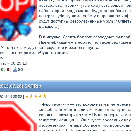
анализу: что-то протестируют на себе или спе
постараются проникнуть в саму суть вещей пр
лаборатории. Когда можно будет попробовать м
доверить уборку дома роботу и правда ли инф
будут доступны безболезненные уколы? Ответы 
дальше...
)
В выпуске
: Десять баллов: совпадают ли проб
Идентификация – в норме: что такое радиометк
? Тогда к вам идут рециркулятор и озоновая пушка!
ное — в программе «Чудо техники».
ча
ть
:
~ 00:25:19
0
0
80
|
|
2013.07.28) SATRip
2013 19:35:53
|
«Чудо техники» — это доходчивый и интересны
способны поменять или уже меняют нашу повс
хорошо знаком зрителям НТВ по репортажам п
гаджетов, медицины. Он в курсе последних нау
изобретениях. Теперь обо всем, что происходи
и зрители НТВ. Новинки и открытия со всего м