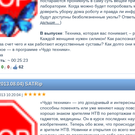
постараются проникнуть в саму суть вещей пр
лаборатории. Когда можно будет попробовать м
доверить уборку дома роботу и правда ли инф
будут доступны безболезненные уколы? Ответы 
дальше...
)
В выпуске
: Техника, которая вас понимает, – 
Каждой женщине нужен силикон! Как распознат
за счет чего и как работают искусственные суставы? Как долго они 
ное — в программе «Чудо техники».
ча
ть
:
~ 00:25:23
0
0
62
|
|
2013.08.04) SATRip
013 10:20:04
|
«Чудо техники» — это доходчивый и интересны
способны поменять или уже меняют нашу повс
хорошо знаком зрителям НТВ по репортажам п
гаджетов, медицины. Он в курсе последних нау
изобретениях. Теперь обо всем, что происходи
и зрители НТВ. Новинки и открытия со всего м