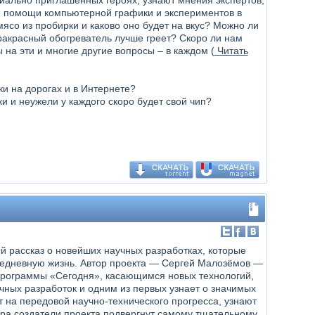
циально приглашенных героях, узнают мнения экспертов,
и помощи компьютерной графики и экспериментов в
ясо из пробирки и каково оно будет на вкус? Можно ли
ракрасный обогреватель лучше греет? Скоро ли нам
на эти и многие другие вопросы – в каждом (
Читать
ки на дорогах и в Интернете?
и и неужели у каждого скоро будет свой чип?
й рассказ о новейших научных разработках, которые
едневную жизнь. Автор проекта — Сергей Малозёмов —
рограммы «Сегодня», касающимся новых технологий,
чных разработок и одним из первых узнает о значимых
т на передовой научно-технического прогресса, узнают
ира создатели проекта подвергнут самому тщательному