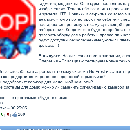
гаджетов, медицины. Он в курсе последних нау
изобретениях. Теперь обо всем, что происходи
и зрители НТВ. Новинки и открытия со всего м
анализу: что-то протестируют на себе или спе
постараются проникнуть в саму суть вещей пр
лаборатории. Когда можно будет попробовать м
доверить уборку дома роботу и правда ли инф
будут доступны безболезненные уколы? Ответы 
дальше...
)
В выпуске
: Новые технологии в эпиляции, сп
Операция «Эпиляция»: тестируем новые техно
йные способности аэрогриля, почему система No Frost иссушает пр
лько продержится мороженое в дорожной термосумке?
к подобрать телевизор для маленькой комнаты?
е системы для дома: можно ли заменить сигнализацию камерой за 
ное — в программе «Чудо техники».
ча
ть
:
~ 00:25:05
0
0
100
|
|