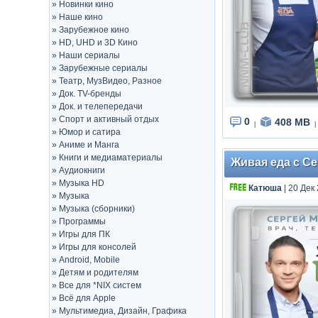
»
Новинки кино
»
Наше кино
»
Зарубежное кино
»
HD, UHD и 3D Кино
»
Наши сериалы
»
Зарубежные сериалы
»
Театр, МузВидео, Разное
»
Док. TV-бренды
»
Док. и телепередачи
»
Спорт и активный отдых
0
408 MB
|
|
»
Юмор и сатира
»
Аниме и Манга
»
Книги и медиаматериалы
Живая еда с С
»
Аудиокниги
»
Музыка HD
Катюша
| 20 Дек
»
Музыка
»
Музыка (сборники)
»
Программы
»
Игры для ПК
»
Игры для консолей
»
Android, Mobile
»
Детям и родителям
»
Все для *NIX систем
»
Всё для Apple
»
Мультимедиа, Дизайн, Графика