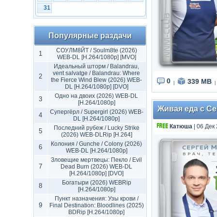
31
Популярные раздачи
СОУЛМ8ЙТ / Soulm8te (2026)
1
WEB-DL [H.264/1080p] [MVO]
Идеальный шторм / Balandrau,
vent salvatge / Balandrau: Where
2
the Fierce Wind Blew (2026) WEB-
0
339 MB
|
|
DL [H.264/1080p] [DVO]
Одно на двоих (2026) WEB-DL
3
[H.264/1080p]
Живая еда с Се
Супергёрл / Supergirl (2026) WEB-
4
DL [H.264/1080p]
Катюша
| 06 Дек
Последний рубеж / Lucky Strike
5
(2026) WEB-DLRip [H.264]
Колония / Gunche / Colony (2026)
6
WEB-DL [H.264/1080p]
Зловещие мертвецы: Пекло / Evil
7
Dead Burn (2026) WEB-DL
[H.264/1080p] [DVO]
Богатыри (2026) WEBRip
8
[H.264/1080p]
Пункт назначения: Узы крови /
9
Final Destination: Bloodlines (2025)
BDRip [H.264/1080p]