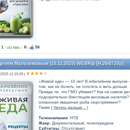
1
0
56
↑
151 KB/s
|
|
ргеем Малозёмовым (15.11.2025) WEBRip [H.264/720p]
 2025 12:19:26
|
«Живой еде» — 10 лет! В юбилейном выпуске —
том, как не болеть, не толстеть и жить дольше.
Правда ли, что ГМО убивает? Как на самом дел
подозрительно блестящим восковым налетом? 
зловонная квашеная рыба сюрстрёмминг?
Также (
Читать дальше...
)
Телекомпания
: НТВ
Жанр
: Документальный, телепередача
Субтитры
: Отсутствуют