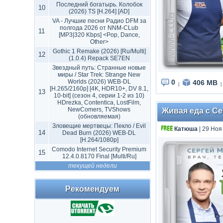
Последний богатырь. Колобок
10
(2026) TS [H.264] [AD]
VA - Лучшие песни Радио DFM за
полгода 2026 от NNM-CLub
11
[MP3|320 Kbps] <Pop, Dance,
Other>
Gothic 1 Remake (2026) [Ru/Multi]
12
(1.0.4) Repack SE7EN
Звездный путь: Странные новые
миры / Star Trek: Strange New
Worlds (2026) WEB-DL
0
406 MB
|
|
[H.265/2160p] [4K, HDR10+, DV 8.1,
13
10-bit] (сезон 4, серии 1-2 из 10)
HDrezka, Contentica, LostFilm,
NewComers, TVShows
Живая еда с Се
(обновляемая)
Зловещие мертвецы: Пекло / Evil
Катюша
| 29 Ноя
14
Dead Burn (2026) WEB-DL
[H.264/1080p]
Comodo Internet Security Premium
15
12.4.0.8170 Final [Multi/Ru]
текущей недели
Рекомендуем