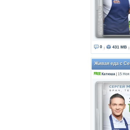
0
431 MB
|
|
Живая еда с Се
Катюша
| 15 Ноя