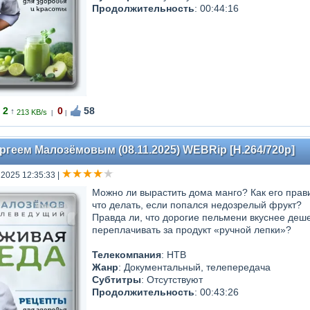
Продолжительность
: 00:44:16
2
0
58
↑
213 KB/s
|
|
ргеем Малозёмовым (08.11.2025) WEBRip [H.264/720p]
 2025 12:35:33
|
Можно ли вырастить дома манго? Как его прави
что делать, если попался недозрелый фрукт?
Правда ли, что дорогие пельмени вкуснее деше
переплачивать за продукт «ручной лепки»?
Телекомпания
: НТВ
Жанр
: Документальный, телепередача
Субтитры
: Отсутствуют
Продолжительность
: 00:43:26