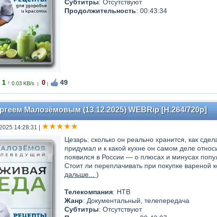
Субтитры
: Отсутствуют
Продолжительность
: 00:43:34
1
0
49
↑
0.03 KB/s
|
|
ргеем Малозёмовым (13.12.2025) WEBRip [H.264/720p]
 2025 14:28:31
|
Цезарь: сколько он реально хранится, как сдел
придумал и к какой кухне он самом деле относи
появился в России — о плюсах и минусах попу
Стоит ли переплачивать при покупке вареной к
дальше...
)
Телекомпания
: НТВ
Жанр
: Документальный, телепередача
Субтитры
: Отсутствуют