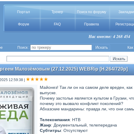
Портал
Трекер
Поиск по форуму
Закладки
Форум
FAQ
Правила
Регистрац
Нас вместе: 4 268 454
ое
Поиск :
Как
ргеем Малозёмовым (27.12.2025) WEBRip [H.264/720p]
 2025 12:59:38
|
Майонез! Так ли он на самом деле вреден, как
выпуске.
Почему застолье является культом в Грузии, ч
почему это вызвало конфликт поколений?
Абхазские мандарины: правда ли, что они сам
Телекомпания
: НТВ
Жанр
: Документальный, телепередача
Субтитры
: Отсутствуют