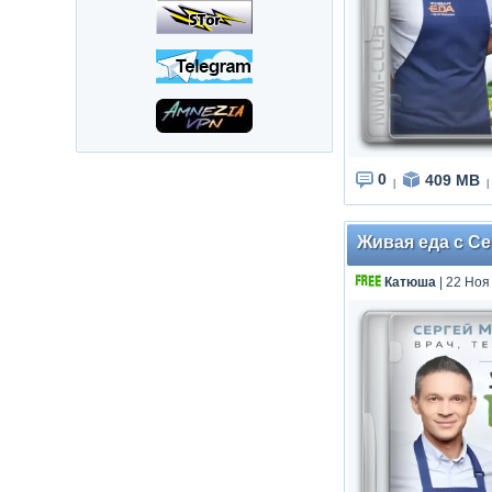
0
409 MB
|
|
Живая еда с Се
Катюша
| 22 Ноя