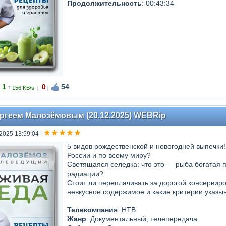
Продолжительность
: 00:43:34
1
0
54
↑
156 KB/s
|
|
ергеем Малозёмовым (20.12.2025) WEBRip
 2025 13:59:04
|
5 видов рождественской и новогодней выпечки!
России и по всему миру?
Светящаяся селедка: что это — рыба богатая
радиации?
Стоит ли переплачивать за дорогой консервир
невкусное содержимое и какие критерии указыв
Телекомпания
: НТВ
Жанр
: Документальный, телепередача