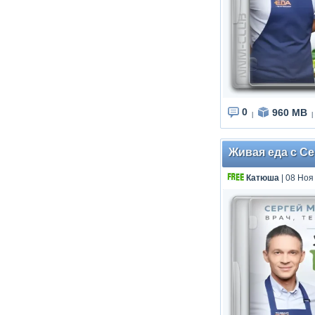
0
960 MB
|
|
Живая еда с Се
Катюша
| 08 Ноя