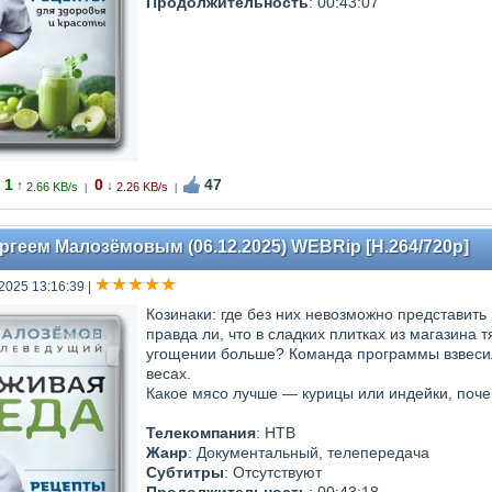
Продолжительность
: 00:43:07
1
0
47
↑
↓
2.66 KB/s
2.26 KB/s
|
|
ргеем Малозёмовым (06.12.2025) WEBRip [H.264/720p]
 2025 13:16:39
|
Козинаки: где без них невозможно представить
правда ли, что в сладких плитках из магазина
угощении больше? Команда программы взвесила
весах.
Какое мясо лучше — курицы или индейки, почем
Телекомпания
: НТВ
Жанр
: Документальный, телепередача
Субтитры
: Отсутствуют