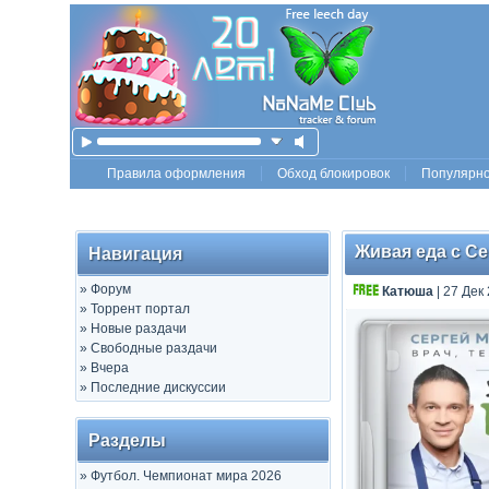
Правила оформления
Обход блокировок
Популярн
Живая еда с Се
Навигация
»
Форум
Катюша
| 27 Дек
»
Торрент портал
»
Новые раздачи
»
Свободные раздачи
»
Вчера
»
Последние дискуссии
Разделы
»
Футбол. Чемпионат мира 2026