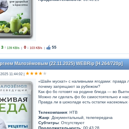
3
0
55
↑
↓
139 KB/s
103 KB/s
|
|
ргеем Малозёмовым (22.11.2025) WEBRip [H.264/720p]
 2025 11:44:02
|
«Шайн мускат» с наливными ягодами: правда ли
почему запрещают за рубежом?
Как фо бо готовят на родине блюда — во Вьетн
Можно ли сделать фо бо самостоятельно и на
Правда ли в шоколаде есть остатки насекомых с
Телекомпания
: НТВ
Жанр
: Документальный, телепередача
Субтитры
: Отсутствуют
Продолжительность
: 00:43:28