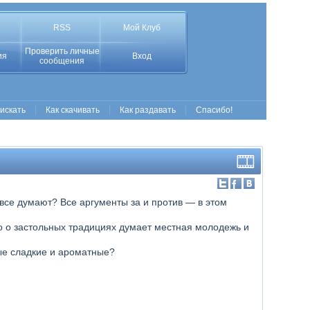
RSS
Мой Клуб
Проверить личные
ия
Вход
сообщения
 искать
Как скачивать
Как раздавать
Спасибо!
 все думают? Все аргументы за и против — в этом
то о застольных традициях думает местная молодежь и
ые сладкие и ароматные?