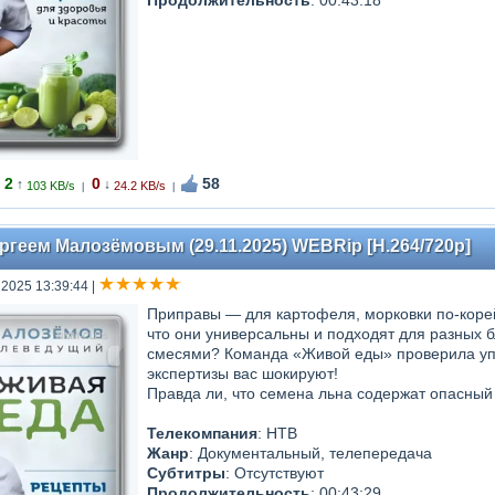
Продолжительность
: 00:43:18
2
0
58
↑
↓
103 KB/s
24.2 KB/s
|
|
ргеем Малозёмовым (29.11.2025) WEBRip [H.264/720p]
 2025 13:39:44
|
Приправы — для картофеля, морковки по-корей
что они универсальны и подходят для разных 
смесями? Команда «Живой еды» проверила упа
экспертизы вас шокируют!
Правда ли, что семена льна содержат опасный я
Телекомпания
: НТВ
Жанр
: Документальный, телепередача
Субтитры
: Отсутствуют
Продолжительность
: 00:43:29