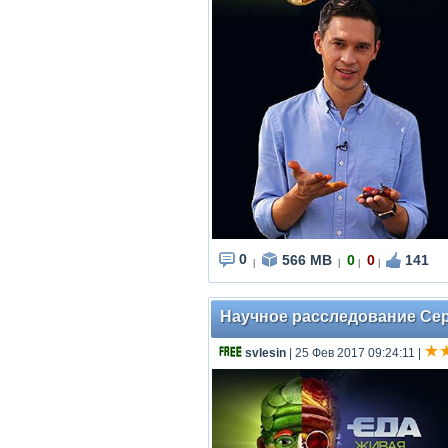
0
566 MB
0
0
141
|
|
|
|
Научное расследование Серг
svlesin
| 25 Фев 2017 09:24:11
|