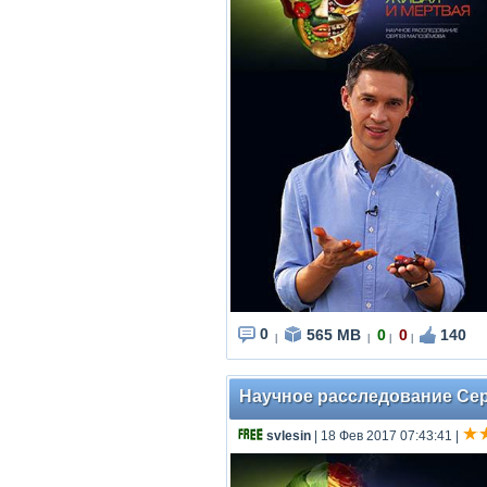
0
565 MB
0
0
140
|
|
|
|
Научное расследование Серг
svlesin
| 18 Фев 2017 07:43:41
|