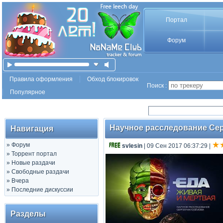
Портал
Форум
Правила оформления
Обход блокировок
Поиск :
Популярное
Научное расследование Серг
Навигация
»
Форум
svlesin
| 09 Сен 2017 06:37:29
|
»
Торрент портал
»
Новые раздачи
»
Свободные раздачи
»
Вчера
»
Последние дискуссии
Разделы