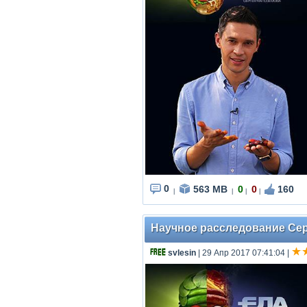
0
563 MB
0
0
160
|
|
|
|
Научное расследование Серг
svlesin
| 29 Апр 2017 07:41:04
|