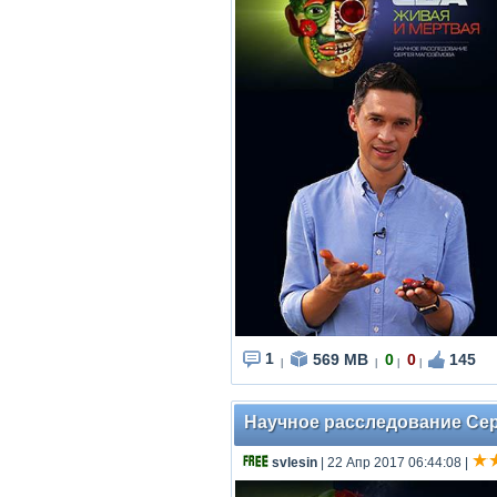
1
569 MB
0
0
145
|
|
|
|
Научное расследование Серг
svlesin
| 22 Апр 2017 06:44:08
|