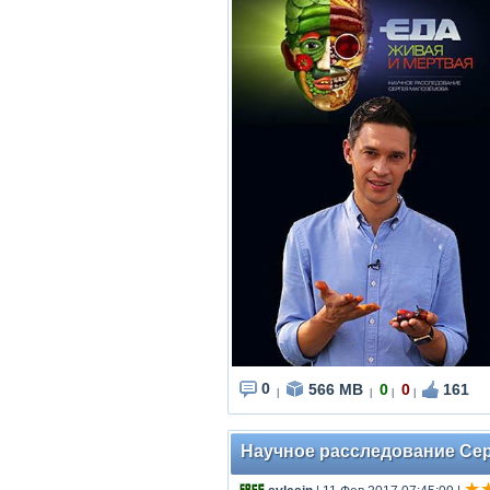
0
566 MB
0
0
161
|
|
|
|
Научное расследование Серг