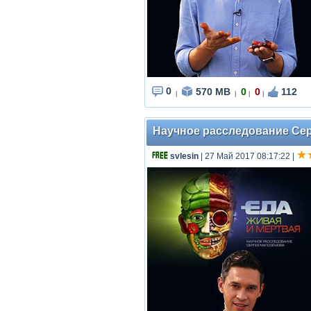
0
570 MB
0
0
112
|
|
|
|
Научное расследование Серг
svlesin
| 27 Май 2017 08:17:22
|