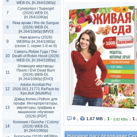
6
WEB-DL [H.264/1080p]
Супергёрл / Supergirl
7
(2026) WEB-DL
[H.264/1080p]
Река крови / Rio de Sangue
8
(2026) WEB-DL
[H.264/1080p] [MVO]
Нам кранты (2026)
9
WEBRip [H.264/1080p]
(сезон 1, серии 1-8 из 8)
Смерть Робин Гуда / The
10
Death of Robin Hood (2026)
WEB-DL [H.264/1080p]
Зловещие мертвецы:
Пекло / Evil Dead Burn
11
(2026) WEB-DL
[H.264/1080p] [DVO]
Adobe Acrobat Pro
12
2026.001.21771 RePack by
KpoJIuK [Multi/Ru]
Дэвид Копек | Python для
профи. Интерпретаторы,
13
эмуляторы, графика и
машинное обучение
(2026) [PDF]
0
1.67 MB
1
1
↑
0.82 KB/s
|
|
|
|
Колония / Gunche / Colony
14
(2026) WEB-DL
[H.264/1080p]
Научное расследование Серг
Богатыри (2026) WEBRip