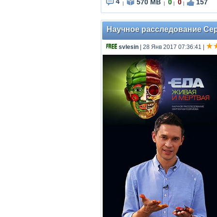
4
570 MB
0
0
157
|
|
|
|
Научное расследование Серг
svlesin
| 28 Янв 2017 07:36:41
|