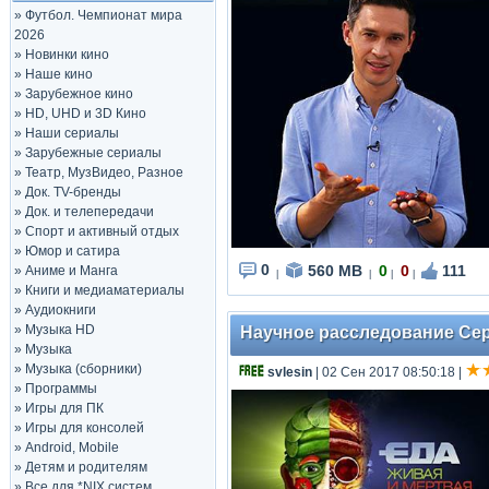
»
Футбол. Чемпионат мира
2026
»
Новинки кино
»
Наше кино
»
Зарубежное кино
»
HD, UHD и 3D Кино
»
Наши сериалы
»
Зарубежные сериалы
»
Театр, МузВидео, Разное
»
Док. TV-бренды
»
Док. и телепередачи
»
Спорт и активный отдых
»
Юмор и сатира
0
560 MB
0
0
111
»
Аниме и Манга
|
|
|
|
»
Книги и медиаматериалы
»
Аудиокниги
»
Музыка HD
Научное расследование Серг
»
Музыка
»
Музыка (сборники)
svlesin
| 02 Сен 2017 08:50:18
|
»
Программы
»
Игры для ПК
»
Игры для консолей
»
Android, Mobile
»
Детям и родителям
»
Все для *NIX систем