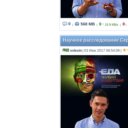
0
568 MB
0
0
↑
15.9 KB/s
|
|
|
|
Научное расследование Серг
svlesin
| 03 Июн 2017 08:54:09
|