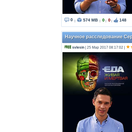
0
574 MB
0
0
148
|
|
|
|
Научное расследование Серг
svlesin
| 25 Мар 2017 08:17:02
|