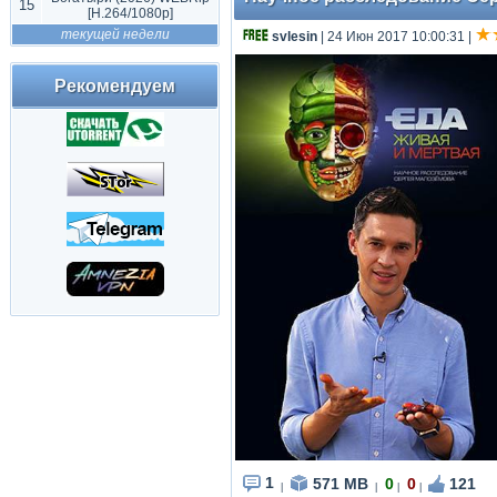
15
[H.264/1080p]
текущей недели
svlesin
| 24 Июн 2017 10:00:31
|
Рекомендуем
1
571 MB
0
0
121
|
|
|
|