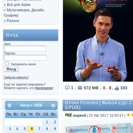
»
Всё для Apple
»
Мультимедиа, Дизайн,
Графика
»
Разное
Вход
Имя:
Пароль:
Запомнить меня
Забыли пароль?
Ещё не зарегистрированы?
1
572 MB
0
0
103
Можете сделать это
бесплатно
!
|
|
|
|
Юлия Попова | Живая еда: С
Август
2026
EPUB]
Пн
Вт
Ср
Чт
Пт
Сб
Вс
анджей
| 25 Авг 2017 16:50:47
|
1
2
3
4
5
6
7
8
9