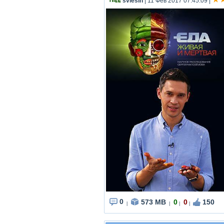
svlesin
| 11 Фев 2017 07:45:09
|
0
573 MB
0
0
150
|
|
|
|