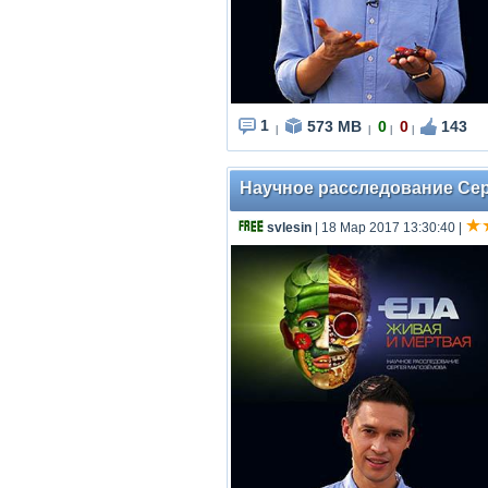
1
573 MB
0
0
143
|
|
|
|
Научное расследование Серг
svlesin
| 18 Мар 2017 13:30:40
|