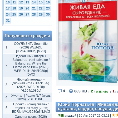
10
11
12
13
14
15
16
17
18
19
20
21
22
23
24
25
26
27
28
29
30
31
Популярные раздачи
СОУЛМ8ЙТ / Soulm8te
1
(2026) WEB-DL
[H.264/1080p] [MVO]
Идеальный шторм /
Balandrau, vent salvatge /
Balandrau: Where the
2
Fierce Wind Blew (2026)
WEB-DL [H.264/1080p]
[DVO]
Чёрный чемодан –
двойная игра / Black Bag
3
(2025) WEB-DLRip
[H.264/1080p]
4
869 KB
2
1
↑
0.35 KB/s
|
|
|
|
Журнал | Радио №7 (июль
4
2026) [PDF, DJVU]
Юрий Пернатьев | Живая еда
Проект «Конец света» /
5
Project Hail Mary (2026)
суставы, сердце, сосуды, ди
BDRip [AV1/1080p] [IMAX]
анджей
| 16 Авг 2017 21:03:11
|
Одно на двоих (2026)