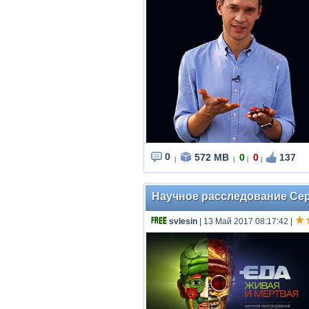
0
572 MB
0
0
137
|
|
|
|
Научное расследование Серг
svlesin
| 13 Май 2017 08:17:42
|